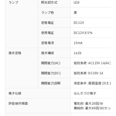
ランプ
照光部方式
LED
ランプ色
黄
定格電圧
DC12V
使用電圧
DC12V±5%
定格電流
15mA
接点定格
接点構成
1a1b
開閉能力(AC)
抵抗負荷: AC125V 1A/AC250V
開閉能力(DC)
抵抗負荷: DC30V 1A
開閉能力説明
測定条件: 周囲温度 20±2℃
端子仕様
はんだづけ端子
許容操作頻度
電気的: 最大20回/分
機械的: 最大60回/分(セット
※1 対応状況