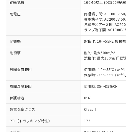
絶縁抵抗
100MΩ以上 (DC500V絶縁抵
対応済み：EU RoHS指令（10物質）の
非含有に対応した製品が提供可能な商品で
耐電圧
同極端子間: AC1000V 50/60H
す。
異極端子間: AC2000V 50/60H
対応予定：EU RoHS指令（10物質）の非含
各端子とアース間: AC2000V 50
ご利用条件
ランプ端子間: AC1000V 50/
有に対応した製品に切り替える予定のある
商品です。
耐振動
誤動作: 10～55Hz 複振幅 1
対応予定なし：EU RoHS指令（10物質）の
以下の条件をお読みいただき、同意のうえ
非含有に非対応の商品で、対応品を出す予
2
耐衝撃
耐久: 最大500m/s
ご利用ください。
定はありません。
2
誤動作: 最大150m/s
(誤動作
調査・確認中：EU RoHS指令（10物質）の
本サービスは、当社制御機器事業取扱
※1 中国RoHS○×表
非含有の対応状況を調査中または確認中の
周囲温度範囲
使用時: -10～55℃ (ただ
商品の当社在庫状況および標準価格
商品です。
保存時: -25～65℃ (ただ
(税抜)を提供させていただくもので
「○」：最大均質材料含有率が中国RoHSの
非該当品：ライセンス料など無形物で、有
す。
基準値以下であることを示します。
周囲湿度範囲
害物質有無と関係のない商品です。
使用時: 35～85%RH
当社制御機器事業取扱商品の中には、
「×」：最大均質材料含有率が中国RoHSの
仕入先様の事情により、非含有部品として
本サービスの対象外となる商品もある
保護構造
基準値を超えていることを示します。
IP40
いたものが、含有品と判明した場合などや
当社は、これら貴社製品のうち、外国
ことをご了承ください。
「－」：未確認です。当社販売部門へお問
むを得ず変更することがあります。
為替および外国貿易法に定める商品
在庫状況および標準価格照会結果は、
感電保護クラス
Class II
い合わせください。
（以下｢規制貨物等」という）を輸出
記載している更新日時点での社内デー
*EU RoHS指令（10物質）：
または国外への提供する場合は、日本
記
タに基づき作成されるものであり、閲
説明
PTI（トラッキング特性）
175
鉛(Pb) 1000ppm以下、 水銀(Hg) 1000ppm以下、 カド
*中国RoHS10物質の基準値 (GB/T26572)：
国政府の輸出許可(または役務取引許
号
覧された時点での実際の在庫および標
ミウム(Cd) 100ppm以下、
Pb(鉛) :1000ppm、 Hg(水銀) : 1000ppm、 Cd(カドミウ
可)を取得するなどの必要な手続きを
六価クロム(Cr(Ⅵ)) 1000ppm以下、ポリ臭化ビフェニル
ム) : 100ppm、