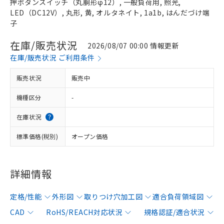
押ボタンスイッチ（丸胴形φ12）, 一般負荷用, 照光,
LED（DC12V）, 丸形, 黄, オルタネイト, 1a1b, はんだづけ端
子
在庫/販売状況
2026/08/07 00:00 情報更新
在庫/販売状況 ご利用条件
販売状況
販売中
機種区分
-
在庫状況
標準価格(税別)
オープン価格
詳細情報
定格/性能
外形図
取りつけ穴加工図
適合負荷領域図
CAD
RoHS/REACH対応状況
規格認証/適合状況