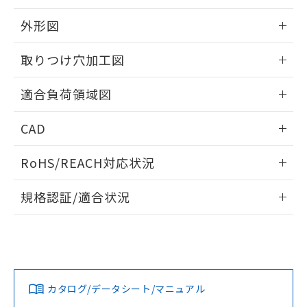
EU RoHS指令（10物質）の非含有証明書
※当社の共同利用者とは、
"個人情報
51物質の非含有証明書（当社基準）
外形図
の共同利用に関して"
の「1.共同利
※本証明書は発行日時点で非含有を証明す
用者の範囲」に記載されている法人を
るもので、過去に遡って非含有を証明する
情報更新：2026/05/21
指します。
取りつけ穴加工図
ものではありません。
また、RoHS指令のフタル酸エステル類４
情報更新：2026/05/21
適合負荷領域図
物質の対応では、対応完了までの期間は出
荷製品に未対応品が混在することから備考
情報更新：2026/05/21
欄に対応日を記載しておりました。
CAD
既に当社にて対応品への在庫切替を完了
していることから、特段のことがない限
ログイン/会員登録いただくと、CADデータをダウンロー
RoHS/REACH対応状況
り、2022年1月12日より割愛しておりま
ドすることができます。
す。
情報更新：2026/7/29
規格認証/適合状況
ログイン/会員登録
EU RoHS
注意事項・凡例
A3CT-90B1-12EYについての規格認証/適合状況については、
「カスタマーサポートセンタ お客様相談室」または貴社担当
オムロン営業員または販売店にお問い合わせください。
対応状況
対応予定月
※1
※2
ダウンロードデータをご利用いただく前に、以下を必ずお読
みください。
お問い合わせ
カタログ/データシート/マニュアル
対応済み
ソフトウェアの使用条件