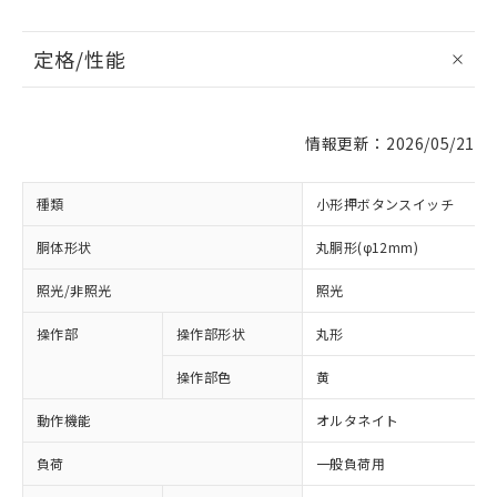
定格/性能
情報更新：2026/05/21
種類
小形押ボタンスイッチ
胴体形状
丸胴形(φ12mm)
照光/非照光
照光
操作部
操作部形状
丸形
操作部色
黄
動作機能
オルタネイト
負荷
一般負荷用