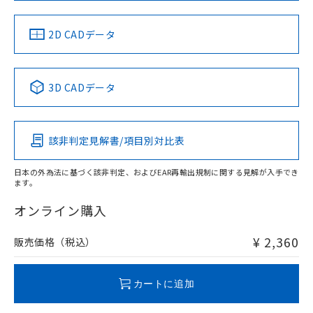
中国 RoHS
注意事項・凡例
2D CADデータ
中国 RoHS表
※1 ※2
3D CADデータ
Pb
Hg
Cd
Cr(VI)
該非判定見解書/項目別対比表
O
O
O
O
日本の外為法に基づく該非判定、およびEAR再輸出規制に関する見解が入手でき
ます。
"対応済み"や非含有の記載がされた商品であっても、流通
在庫等で未対応品が混在する可能性があります。
オンライン購入
非含有品が必要な際は、弊社営業部門もしくは販売店へお
問い合わせください。
¥ 2,360
販売価格（税込）
この製品のRoHS/REACH対応状況ページへ
カートに追加