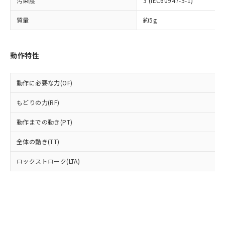
汚染度
3 (IEC60947-5-1)
準価格とは異なる場合があることをご
類(PBB) 1000ppm以下、ポリ臭化ジフェニルエーテル類
Cr(Ⅵ)(六価クロム) : 1000ppm、 PBBs(ポリ臭化ビフェ
とります。
了承ください。
(PBDE) 1000ppm以下、フタル酸ビス(2-エチルヘキシ
○
一定数以上の在庫あり
ニル類) : 1000ppm、 PBDEs(ポリ臭化ジフェニルエーテ
当社は規制貨物を破棄する場合は、完
質量
約5g
ル) (DEHP)(別名：DOP) 1000ppm以下、フタル酸ブチ
正式な納期状況および標準価格はお客
ル類) : 1000ppm、
ルベンジル（BBP） 1000ppm以下、フタル酸ジブチル
全に破砕するなど、違法に輸出されな
DBP(フタル酸ジブチル) : 1000ppm、 DIBP(フタル酸ジ
様のお取引先、またはお客様担当のオ
（DBP） 1000ppm以下、フタル酸ジイソブチル
イソブチル) : 1000ppm、 BBP(フタル酸ブチルベンジ
△
一定数には満たないが在庫あり
いよう必要な手段を講じます。
ムロン制御機器販売店・当社販売員に
(DIBP) 1000ppm以下
ル) : 1000ppm、
当社は貴社製品を、核兵器、ミサイ
但し、RoHS指令で産業用監視および制御機器に対する
DEHP(フタル酸ビス(2-エチルヘキシル)) : 1000ppm
ご相談ください。
動作特性
適用除外項目は除く。
ル、化学兵器、生物兵器またはその他
－
在庫なし(最新の在庫状況につ
オムロン制御機器販売店や当社販売拠
フタル酸エステル類の４物質については閾値を超える意
武器並びにこれらの製造装置等に一切
いては、お客様のお取引先、ま
図的な使用がないことを確認しています。
点は「
販売ネットワーク
」をご確認
※2 環境保護使用期限
使用いたしません。
動作に必要な力(OF)
たはお客様担当のオムロン制御
ください。
当社は、貴社製品を第三者に販売する
機器販売店・当社販売員にご確
在庫状況および標準価格結果を当社の
※2 対応予定月
「ｅ」：有害物質（10物質）のすべてが基
もどりの力(RF)
場合は、上記1、2および3の内容を当
認ください)
事前の承諾なく第三者に漏洩または開
準値以下であることを示します。
該第三者に通知します。また当社は、
示しないようお願いします。
動作までの動き(PT)
部品在庫の切り替え状況などにより、予定
「10」：通常の使用状況下において有害物
販売先および販売に係わる関係者が違
マイパーツ機能（部品リスト作成サー
空
受注生産機種、また在庫状況の
月が前後することがあります。
質が外部に漏えいし、環境に深刻な影響を
法に輸出するおそれがある場合は、取
ビス）をご利用いただくには、I-Web
白
情報を公開していない機種
全体の動き(TT)
及ぼさない年数を意味します。
り引きをいたしません。
メンバーズにご登録されている必要が
「－」：未確認です。当社販売部門へお問
あります。
ロックストローク(LTA)
い合わせください。
お客様が当ウェブサイト上で当社にご
※3 非含有証明書ダウンロード
登録された部品リストについて、当社
および当社の共同利用者が、当社の製
下記の非含有証明書をダウンロードするこ
品・サービスに関するお客様との取
とができます。
合意する
キャンセル
引・商談に必要な範囲で利用すること
をご了承ください。