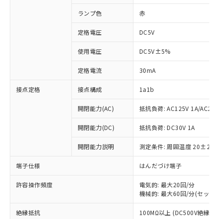
ランプ色
赤
定格電圧
DC5V
使用電圧
DC5V±5%
定格電流
30mA
接点定格
接点構成
1a1b
開閉能力(AC)
抵抗負荷: AC125V 1A/AC250V
開閉能力(DC)
抵抗負荷: DC30V 1A
開閉能力説明
測定条件: 周囲温度 20±2℃
端子仕様
はんだづけ端子
許容操作頻度
電気的: 最大20回/分
機械的: 最大60回/分(セット
※1 対応状況
絶縁抵抗
100MΩ以上 (DC500V絶縁抵