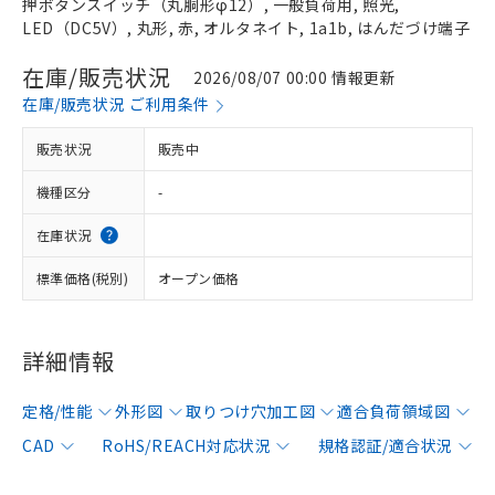
押ボタンスイッチ（丸胴形φ12）, 一般負荷用, 照光,
LED（DC5V）, 丸形, 赤, オルタネイト, 1a1b, はんだづけ端子
在庫/販売状況
2026/08/07 00:00 情報更新
在庫/販売状況 ご利用条件
販売状況
販売中
機種区分
-
在庫状況
標準価格(税別)
オープン価格
詳細情報
定格/性能
外形図
取りつけ穴加工図
適合負荷領域図
CAD
RoHS/REACH対応状況
規格認証/適合状況