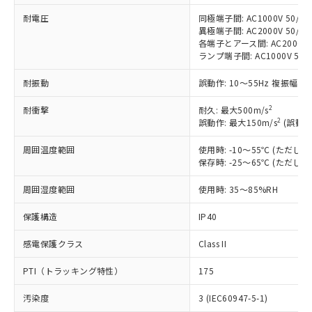
対応済み：EU RoHS指令（10物質）の
耐電圧
同極端子間: AC1000V 50/60H
非含有に対応した製品が提供可能な商品で
異極端子間: AC2000V 50/60H
す。
各端子とアース間: AC2000V 50
対応予定：EU RoHS指令（10物質）の非含
ランプ端子間: AC1000V 50/
ご利用条件
有に対応した製品に切り替える予定のある
商品です。
耐振動
誤動作: 10～55Hz 複振幅 1
対応予定なし：EU RoHS指令（10物質）の
以下の条件をお読みいただき、同意のうえ
非含有に非対応の商品で、対応品を出す予
2
耐衝撃
耐久: 最大500m/s
ご利用ください。
2
誤動作: 最大150m/s
(誤動作
定はありません。
調査・確認中：EU RoHS指令（10物質）の
本サービスは、当社制御機器事業取扱
周囲温度範囲
使用時: -10～55℃ (ただ
※1 中国RoHS○×表
非含有の対応状況を調査中または確認中の
商品の当社在庫状況および標準価格
保存時: -25～65℃ (ただ
商品です。
(税抜)を提供させていただくもので
「○」：最大均質材料含有率が中国RoHSの
非該当品：ライセンス料など無形物で、有
す。
周囲湿度範囲
使用時: 35～85%RH
基準値以下であることを示します。
害物質有無と関係のない商品です。
当社制御機器事業取扱商品の中には、
「×」：最大均質材料含有率が中国RoHSの
仕入先様の事情により、非含有部品として
保護構造
IP40
本サービスの対象外となる商品もある
基準値を超えていることを示します。
いたものが、含有品と判明した場合などや
当社は、これら貴社製品のうち、外国
ことをご了承ください。
「－」：未確認です。当社販売部門へお問
むを得ず変更することがあります。
為替および外国貿易法に定める商品
感電保護クラス
Class II
在庫状況および標準価格照会結果は、
い合わせください。
（以下｢規制貨物等」という）を輸出
記載している更新日時点での社内デー
PTI（トラッキング特性）
175
*EU RoHS指令（10物質）：
または国外への提供する場合は、日本
記
タに基づき作成されるものであり、閲
説明
鉛(Pb) 1000ppm以下、 水銀(Hg) 1000ppm以下、 カド
*中国RoHS10物質の基準値 (GB/T26572)：
国政府の輸出許可(または役務取引許
号
覧された時点での実際の在庫および標
ミウム(Cd) 100ppm以下、
Pb(鉛) :1000ppm、 Hg(水銀) : 1000ppm、 Cd(カドミウ
汚染度
3 (IEC60947-5-1)
可)を取得するなどの必要な手続きを
六価クロム(Cr(Ⅵ)) 1000ppm以下、ポリ臭化ビフェニル
ム) : 100ppm、
準価格とは異なる場合があることをご