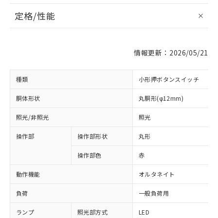
定格/性能
情報更新：2026/05/21
種類
小形押ボタンスイッチ
胴体形状
丸胴形(φ12mm)
照光/非照光
照光
操作部
操作部形状
丸形
操作部色
赤
動作機能
オルタネイト
負荷
一般負荷用
ランプ
照光部方式
LED