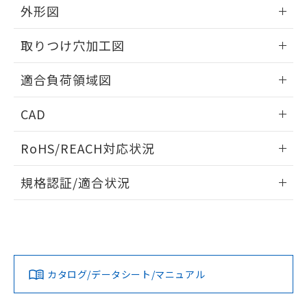
※当社の共同利用者とは、
"個人情報
外形図
51物質の非含有証明書（当社基準）
の共同利用に関して"
の「1.共同利
※本証明書は発行日時点で非含有を証明す
用者の範囲」に記載されている法人を
情報更新：2026/05/21
るもので、過去に遡って非含有を証明する
取りつけ穴加工図
指します。
ものではありません。
情報更新：2026/05/21
また、RoHS指令のフタル酸エステル類４
適合負荷領域図
物質の対応では、対応完了までの期間は出
荷製品に未対応品が混在することから備考
情報更新：2026/05/21
CAD
欄に対応日を記載しておりました。
既に当社にて対応品への在庫切替を完了
ログイン/会員登録いただくと、CADデータをダウンロー
していることから、特段のことがない限
RoHS/REACH対応状況
ドすることができます。
り、2022年1月12日より割愛しておりま
す。
情報更新：2026/7/29
規格認証/適合状況
ログイン/会員登録
EU RoHS
注意事項・凡例
A3CT-90B1-05ERについての規格認証/適合状況については、
「カスタマーサポートセンタ お客様相談室」または貴社担当
オムロン営業員または販売店にお問い合わせください。
対応状況
対応予定月
※1
※2
ダウンロードデータをご利用いただく前に、以下を必ずお読
みください。
お問い合わせ
カタログ/データシート/マニュアル
対応済み
ソフトウェアの使用条件