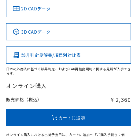
中国 RoHS
注意事項・凡例
2D CADデータ
中国 RoHS表
※1 ※2
3D CADデータ
Pb
Hg
Cd
Cr(VI)
該非判定見解書/項目別対比表
O
O
O
O
日本の外為法に基づく該非判定、およびEAR再輸出規制に関する見解が入手でき
ます。
"対応済み"や非含有の記載がされた商品であっても、流通
在庫等で未対応品が混在する可能性があります。
オンライン購入
非含有品が必要な際は、弊社営業部門もしくは販売店へお
問い合わせください。
¥ 2,360
販売価格（税込）
この製品のRoHS/REACH対応状況ページへ
カートに追加
オンライン購入における出荷予定日は、カートに追加～「ご購入手続き：価