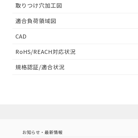
取りつけ穴加工図
適合負荷領域図
CAD
ログイン/会員登録いただくと、CADデータをダウンロ
RoHS/REACH対応状況
規格認証/適合状況
EU RoHS
注意事項・凡例
A3CT-90A0-Yについての規格認証/適合状況については
売店にお問い合わせください。
ダウンロードデータをご利用いただく前に、以下を必ずお読
対応状況
対応予定月
※1
※2
ソフトウェアの使用条件
対応済み
お知らせ・最新情報
中国 RoHS
注意事項・凡例