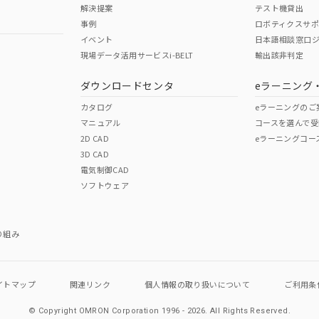
解決提案
テスト機貸出
事例
ロボティクスサ
イベント
日本語相談窓口
現場データ活用サービスi-BELT
輸出該非判定
I)
PBBs
PBDEs
DBP
ダウンロードセンタ
eラーニング
カタログ
eラーニングのご
マニュアル
コースを選んで受
O
O
O
2D CAD
eラーニングコー
3D CAD
電気制御CAD
在庫等で未対応品が混在する可能性があります。
ソフトウェア
問い合わせください。
この製品のRoHS/REACH対応
り組み
イトマップ
関連リンク
個人情報の
取り扱いについて
ご利用条
© Copyright OMRON Corporation 1996 - 2026.
All Rights Reserved.