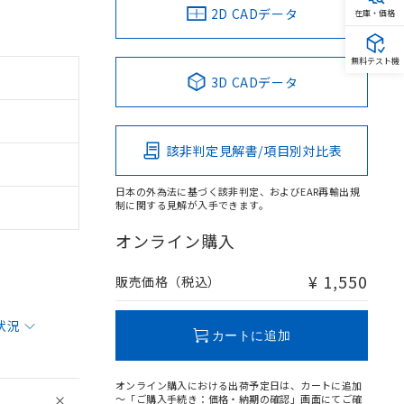
2D CADデータ
在庫・価格
無料テスト機
3D CADデータ
該非判定見解書/項目別対比表
日本の外為法に基づく該非判定、およびEAR再輸出規
制に関する見解が入手できます。
オンライン購入
¥ 1,550
販売価格（税込）
状況
カートに追加
オンライン購入における出荷予定日は、カートに追加
～「ご購入手続き：価格・納期の確認」画面にてご確