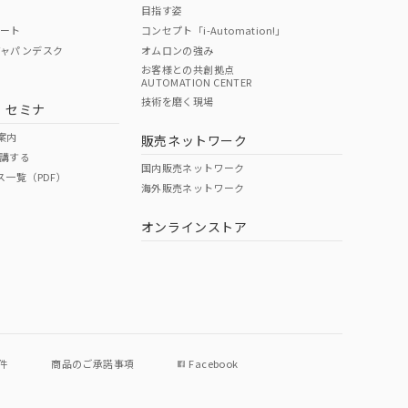
目指す姿
ポート
コンセプト「i-Automation!」
ジャパンデスク
オムロンの強み
お客様との共創拠点
AUTOMATION CENTER
DIBP
BBP
DEHP
環境保護
技術を磨く現場
・セミナ
使用期限
案内
販売ネットワーク
講する
O
O
O
e
国内販売ネットワーク
ス一覧（PDF）
海外販売ネットワーク
オンラインストア
状況ページへ
件
商品のご承諾事項
Facebook