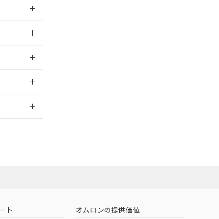
026/05/21
026/05/21
026/05/21
2026/7/29
業員または販
お問い合わせ
ート
オムロンの提供価値