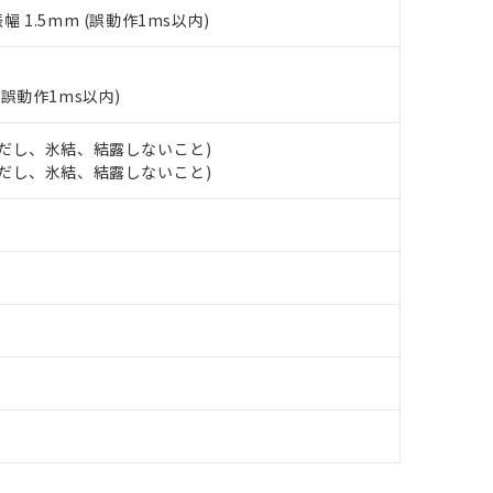
覧された時点での実際の在庫および標準価格とは異なる場合がある
1000ppm、 PBBs(ポリ臭化ビフェニル類) : 1000ppm、 PBDEs(ポリ臭化ジフェニルエーテル類
物質については閾値を超える意図的な使用がないことを確認しています。
振幅 1.5mm (誤動作1ms以内)
上の在庫あり
 1000ppm、 DIBP(フタル酸ジイソブチル) : 1000ppm、 BBP(フタル酸ブチルベンジル) :
品を、核兵器、ミサイル、化学兵器、生物兵器またはその他武器並
チルヘキシル)) : 1000ppm
況および標準価格はお客様のお取引先、またはお客様担当のオムロ
用いたしません。
ご相談ください。
は満たないが在庫あり
製品を第三者に販売する場合は、上記1、2および3の内容を当該第
機器販売店や当社販売拠点は「
販売ネットワーク
」をご確認くだ
(誤動作1ms以内)
販売先および販売に係わる関係者が違法に輸出するおそれがある場
用期限
び標準価格結果を当社の事前の承諾なく第三者に漏洩または開示し
え状況などにより、予定月が前後することがあります。
(最新の在庫状況については、お客様のお取引先、またはお客様担当
（10物質）のすべてが基準値以下であることを示します。
 (ただし、氷結、結露しないこと)
店・当社販売員にご確認ください)
能（部品リスト作成サービス）をご利用いただくには、I-Webメン
使用状況下において有害物質が外部に漏えいし、環境に深刻な影響を
 (ただし、氷結、結露しないこと)
あります。
機種、また在庫状況の情報を公開していない機種
ェブサイト上で当社にご登録された部品リストについて、当社およ
書ダウンロード
す。当社販売部門へお問い合わせください。
品・サービスに関するお客様との取引・商談に必要な範囲で利用す
合意する
キャンセル
書をダウンロードすることができます。
利用者とは、
"個人情報の共同利用に関して"
の「1.共同利用者の
します。
10物質）の非含有証明書
明書（当社基準）
日時点で非含有を証明するもので、過去に遡って非含有を証明するも
令のフタル酸エステル類４物質の対応では、対応完了までの期間は出
備考欄に対応日を記載しておりました。
品への在庫切替を完了していることから、特段のことがない限り、20
す。