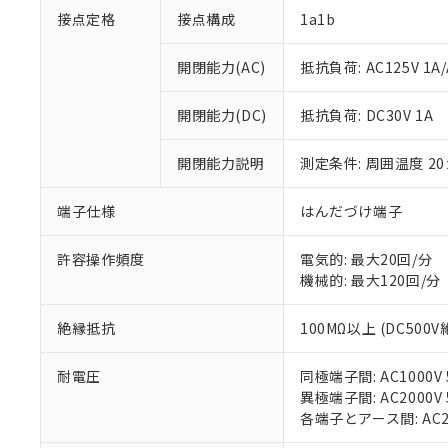
接点定格
接点構成
1a1b
開閉能力(AC)
抵抗負荷: AC125V 1A/A
開閉能力(DC)
抵抗負荷: DC30V 1A
※1 対応状況
開閉能力説明
測定条件: 周囲温度 2
対応済み：EU
端子仕様
はんだづけ端子
対応予定：EU R
対応予定なし：EU
許容操作頻度
電気的: 最大20回/分
調査・確認中：EU
ご利用条件
機械的: 最大120回/分
非該当品：ライセ
※1 中国RoHS
仕入先様の事情に
があります。
絶縁抵抗
100MΩ以上 (DC500
以下の条件をお読
「○」：最大均質
「×」：最大均質
本サービスは
当社は、これ
*EU RoHS指令（10物
耐電圧
同極端子間: AC1000V 5
「－」：未確認で
鉛(Pb) 1000ppm以下、
くものです。
う）を輸出ま
異極端子間: AC2000V 5
記
説明
六価クロム(Cr(Ⅵ)) 1
当社制御機器
などの必要な
フタル酸ビス(2-エチルヘ
各端子とアース間: AC200
号
*中国RoHS10物質の基準値 
ル（DBP） 1000ppm
在庫状況およ
当社は規制貨
Pb(鉛) :1000ppm、 Hg
但し、RoHS指令で産