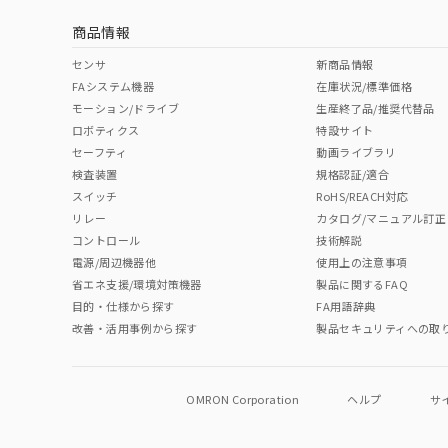
商品情報
中国 RoHS表
※1 ※2
センサ
新商品情報
FAシステム機器
在庫状況/標準価格
Pb
Hg
Cd
Cr(V
モーション/ドライブ
生産終了品/推奨代替品
ロボティクス
特設サイト
セーフティ
動画ライブラリ
検査装置
規格認証/適合
O
O
O
O
スイッチ
RoHS/REACH対応
リレー
カタログ/マニュアル訂正
コントロール
技術解説
"対応済み"や非含有の記載がされた商品であっても、流通
電源/周辺機器他
使用上の注意事項
非含有品が必要な際は、弊社営業部門もしくは販売店へお
省エネ支援/環境対策機器
製品に関するFAQ
目的・仕様から探す
FA用語辞典
改善・活用事例から探す
製品セキュリティへの取
OMRON Corporation
ヘルプ
サ