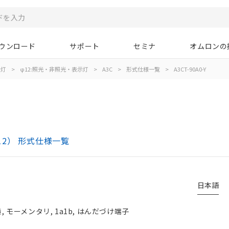
ウンロード
サポート
セミナ
オムロンの
示灯
>
φ12:照光・非照光・表示灯
>
A3C
>
形式仕様一覧
>
A3CT-90A0-Y
12） 形式仕様一覧
日本語
, モーメンタリ, 1a1b, はんだづけ端子