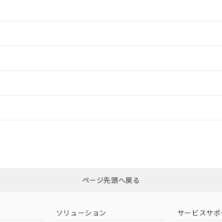
情報更新：2
情報更新：2
情報更新：2
ードすることができます。
情報更新：
ログイン/会員登録
、「カスタマーサポートセンタ お客様相談室」または貴社担当オムロン営
みください。
非含有証明書
※3
ページ先頭へ戻る
ダウンロードはこちら
ソリューション
サービスサポ