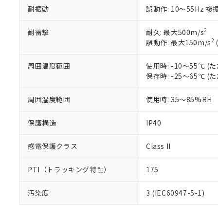
のであり、閲
ます。
Cr(Ⅵ)(六価クロム) : 
フタル酸エステル類の４
耐振動
誤動作: 10～55Hz 複
○
一定数以
DBP(フタル酸ジブチル) :
い。
当社は貴社製
DEHP(フタル酸ビス(2-エ
正式な納期状
置等に一切使
2
当社販売員に
耐衝撃
耐久: 最大500m/s
※2 対応予定月
△
一定数に
当社は、貴社
2
オムロン制御
誤動作: 最大150m/s
また当社は、
※2 環境保護使
在庫状況およ
部品在庫の切り替
たしません。
－
在庫なし
す。
「ｅ」：有害物質
周囲温度範囲
使用時: -10～55℃
機器販売
マイパーツ機
「10」：通常の
保存時: -25～65℃
ている必要が
味します。
空
受注生産
お客様が当ウ
※3 非含有証明
「－」：未確認で
周囲湿度範囲
使用時: 35～85%RH
白
が、当社の製
さい。
下記の非含有証明
保護構造
IP40
※当社の共同
いる法人を指
EU RoHS指令（
51物質の非含有証
感電保護クラス
Class II
※本証明書は発行
また、RoHS指
PTI（トラッキング特性）
175
混在することから
既に当社にて対応
汚染度
3 (IEC60947-5-1)
り割愛しておりま