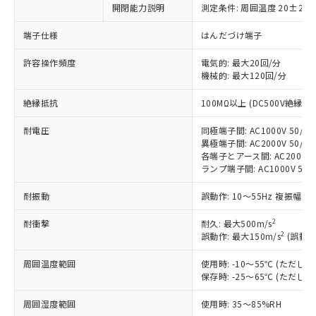
開閉能力説明
測定条件: 周囲温度 20±2℃
※1 対応状況
端子仕様
はんだづけ端子
対応済み：EU RoHS指令（10物質）の
許容操作頻度
電気的: 最大20回/分
非含有に対応した製品が提供可能な商品で
機械的: 最大120回/分
す。
対応予定：EU RoHS指令（10物質）の非含
絶縁抵抗
100MΩ以上 (DC500V絶縁抵
ご利用条件
有に対応した製品に切り替える予定のある
商品です。
耐電圧
同極端子間: AC1000V 50/60H
対応予定なし：EU RoHS指令（10物質）の
異極端子間: AC2000V 50/60H
以下の条件をお読みいただき、同意のうえ
非含有に非対応の商品で、対応品を出す予
各端子とアース間: AC2000V 50
ご利用ください。
定はありません。
ランプ端子間: AC1000V 50/
調査・確認中：EU RoHS指令（10物質）の
本サービスは、当社制御機器事業取扱
※1 中国RoHS○×表
耐振動
誤動作: 10～55Hz 複振幅 1
非含有の対応状況を調査中または確認中の
商品の当社在庫状況および標準価格
商品です。
(税抜)を提供させていただくもので
2
耐衝撃
耐久: 最大500m/s
「○」：最大均質材料含有率が中国RoHSの
非該当品：ライセンス料など無形物で、有
す。
2
誤動作: 最大150m/s
(誤動作
基準値以下であることを示します。
害物質有無と関係のない商品です。
当社制御機器事業取扱商品の中には、
「×」：最大均質材料含有率が中国RoHSの
仕入先様の事情により、非含有部品として
本サービスの対象外となる商品もある
周囲温度範囲
使用時: -10～55℃ (ただ
基準値を超えていることを示します。
いたものが、含有品と判明した場合などや
当社は、これら貴社製品のうち、外国
保存時: -25～65℃ (ただ
ことをご了承ください。
「－」：未確認です。当社販売部門へお問
むを得ず変更することがあります。
為替および外国貿易法に定める商品
在庫状況および標準価格照会結果は、
い合わせください。
（以下｢規制貨物等」という）を輸出
周囲湿度範囲
使用時: 35～85%RH
記載している更新日時点での社内デー