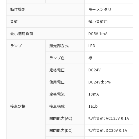
動作機能
モーメンタリ
負荷
微小負荷用
最小適用負荷
DC5V 1mA
ランプ
照光部方式
LED
ランプ色
緑
定格電圧
DC24V
使用電圧
DC24V±5%
定格電流
10mA
接点定格
接点構成
1a1b
開閉能力(AC)
抵抗負荷: AC125V 0.1A
開閉能力(DC)
抵抗負荷: DC30V 0.1A