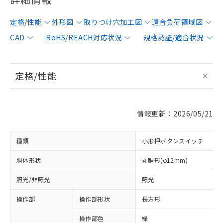
定格/性能
外形図
取りつけ穴加工図
適合負荷領域図
CAD
RoHS/REACH対応状況
規格認証/適合状況
定格/性能
情報更新：2026/05/21
種類
小形押ボタンスイッチ
胴体形状
丸胴形(φ12mm)
照光/非照光
照光
操作部
操作部形状
長方形
操作部色
緑