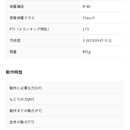
*EU RoHS指令（10物質）：
または国外への提供する場合は、日本
記
タに基づき作成されるものであり、閲
説明
鉛(Pb) 1000ppm以下、 水銀(Hg) 1000ppm以下、 カド
*中国RoHS10物質の基準値 (GB/T26572)：
保護構造
IP40
国政府の輸出許可(または役務取引許
号
覧された時点での実際の在庫および標
ミウム(Cd) 100ppm以下、
Pb(鉛) :1000ppm、 Hg(水銀) : 1000ppm、 Cd(カドミウ
可)を取得するなどの必要な手続きを
六価クロム(Cr(Ⅵ)) 1000ppm以下、ポリ臭化ビフェニル
ム) : 100ppm、
準価格とは異なる場合があることをご
感電保護クラス
Class II
類(PBB) 1000ppm以下、ポリ臭化ジフェニルエーテル類
Cr(Ⅵ)(六価クロム) : 1000ppm、 PBBs(ポリ臭化ビフェ
とります。
了承ください。
(PBDE) 1000ppm以下、フタル酸ビス(2-エチルヘキシ
○
一定数以上の在庫あり
ニル類) : 1000ppm、 PBDEs(ポリ臭化ジフェニルエーテ
当社は規制貨物を破棄する場合は、完
ル) (DEHP)(別名：DOP) 1000ppm以下、フタル酸ブチ
正式な納期状況および標準価格はお客
ル類) : 1000ppm、
PTI（トラッキング特性）
175
ルベンジル（BBP） 1000ppm以下、フタル酸ジブチル
全に破砕するなど、違法に輸出されな
DBP(フタル酸ジブチル) : 1000ppm、 DIBP(フタル酸ジ
様のお取引先、またはお客様担当のオ
（DBP） 1000ppm以下、フタル酸ジイソブチル
イソブチル) : 1000ppm、 BBP(フタル酸ブチルベンジ
△
一定数には満たないが在庫あり
いよう必要な手段を講じます。
ムロン制御機器販売店・当社販売員に
(DIBP) 1000ppm以下
汚染度
3 (IEC60947-5-1)
ル) : 1000ppm、
当社は貴社製品を、核兵器、ミサイ
但し、RoHS指令で産業用監視および制御機器に対する
DEHP(フタル酸ビス(2-エチルヘキシル)) : 1000ppm
ご相談ください。
適用除外項目は除く。
ル、化学兵器、生物兵器またはその他
－
在庫なし(最新の在庫状況につ
オムロン制御機器販売店や当社販売拠
質量
約5g
フタル酸エステル類の４物質については閾値を超える意
武器並びにこれらの製造装置等に一切
いては、お客様のお取引先、ま
図的な使用がないことを確認しています。
点は「
販売ネットワーク
」をご確認
※2 環境保護使用期限
使用いたしません。
たはお客様担当のオムロン制御
ください。
当社は、貴社製品を第三者に販売する
機器販売店・当社販売員にご確
在庫状況および標準価格結果を当社の
動作特性
※2 対応予定月
「ｅ」：有害物質（10物質）のすべてが基
場合は、上記1、2および3の内容を当
認ください)
事前の承諾なく第三者に漏洩または開
準値以下であることを示します。
該第三者に通知します。また当社は、
示しないようお願いします。
部品在庫の切り替え状況などにより、予定
「10」：通常の使用状況下において有害物
販売先および販売に係わる関係者が違
動作に必要な力(OF)
マイパーツ機能（部品リスト作成サー
空
受注生産機種、また在庫状況の
月が前後することがあります。
質が外部に漏えいし、環境に深刻な影響を
法に輸出するおそれがある場合は、取
ビス）をご利用いただくには、I-Web
白
情報を公開していない機種
及ぼさない年数を意味します。
り引きをいたしません。
もどりの力(RF)
メンバーズにご登録されている必要が
「－」：未確認です。当社販売部門へお問
あります。
い合わせください。
動作までの動き(PT)
お客様が当ウェブサイト上で当社にご
※3 非含有証明書ダウンロード
登録された部品リストについて、当社
全体の動き(TT)
および当社の共同利用者が、当社の製
下記の非含有証明書をダウンロードするこ