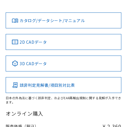
オムロン営業員または販売店にお問い合わせください。
対応状況
対応予定月
※1
※2
ダウンロードデータをご利用いただく前に、以下を必ずお読
みください。
お問い合わせ
カタログ/データシート/マニュアル
対応済み
ソフトウェアの使用条件
中国 RoHS
注意事項・凡例
2D CADデータ
中国 RoHS表
※1 ※2
3D CADデータ
Pb
Hg
Cd
Cr(VI)
該非判定見解書/項目別対比表
O
O
O
O
日本の外為法に基づく該非判定、およびEAR再輸出規制に関する見解が入手でき
ます。
"対応済み"や非含有の記載がされた商品であっても、流通
在庫等で未対応品が混在する可能性があります。
オンライン購入
非含有品が必要な際は、弊社営業部門もしくは販売店へお
問い合わせください。
¥ 2,360
販売価格（税込）