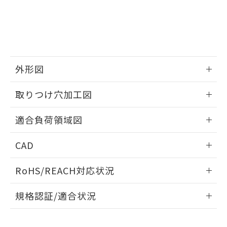
品・サービスに関するお客様との取
とができます。
合意する
キャンセル
引・商談に必要な範囲で利用すること
をご了承ください。
EU RoHS指令（10物質）の非含有証明書
※当社の共同利用者とは、
"個人情報
51物質の非含有証明書（当社基準）
の共同利用に関して"
の「1.共同利
※本証明書は発行日時点で非含有を証明す
用者の範囲」に記載されている法人を
るもので、過去に遡って非含有を証明する
指します。
外形図
ものではありません。
また、RoHS指令のフタル酸エステル類４
情報更新：2026/05/21
取りつけ穴加工図
物質の対応では、対応完了までの期間は出
荷製品に未対応品が混在することから備考
情報更新：2026/05/21
欄に対応日を記載しておりました。
適合負荷領域図
既に当社にて対応品への在庫切替を完了
していることから、特段のことがない限
情報更新：2026/05/21
CAD
り、2022年1月12日より割愛しておりま
す。
ログイン/会員登録いただくと、CADデータをダウンロー
RoHS/REACH対応状況
ドすることができます。
情報更新：2026/7/29
規格認証/適合状況
ログイン/会員登録
EU RoHS
注意事項・凡例
A3CJ-90E1-24EGについての規格認証/適合状況については、
「カスタマーサポートセンタ お客様相談室」または貴社担当