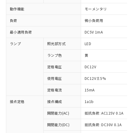
動作機能
モーメンタリ
負荷
微小負荷用
最小適用負荷
DC5V 1mA
ランプ
照光部方式
LED
ランプ色
黄
定格電圧
DC12V
使用電圧
DC12V±5%
定格電流
15mA
接点定格
接点構成
1a1b
開閉能力(AC)
抵抗負荷: AC125V 0.1A
開閉能力(DC)
抵抗負荷: DC30V 0.1A