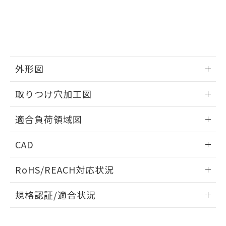
品・サービスに関するお客様との取
とができます。
合意する
キャンセル
引・商談に必要な範囲で利用すること
をご了承ください。
EU RoHS指令（10物質）の非含有証明書
※当社の共同利用者とは、
"個人情報
51物質の非含有証明書（当社基準）
の共同利用に関して"
の「1.共同利
※本証明書は発行日時点で非含有を証明す
用者の範囲」に記載されている法人を
るもので、過去に遡って非含有を証明する
指します。
外形図
ものではありません。
また、RoHS指令のフタル酸エステル類４
情報更新：2026/05/21
取りつけ穴加工図
物質の対応では、対応完了までの期間は出
荷製品に未対応品が混在することから備考
情報更新：2026/05/21
欄に対応日を記載しておりました。
適合負荷領域図
既に当社にて対応品への在庫切替を完了
していることから、特段のことがない限
情報更新：2026/05/21
CAD
り、2022年1月12日より割愛しておりま
す。
ログイン/会員登録いただくと、CADデータをダウンロー
RoHS/REACH対応状況
ドすることができます。
情報更新：2026/7/29
規格認証/適合状況
ログイン/会員登録
EU RoHS
注意事項・凡例
A3CJ-90E1-12EYについての規格認証/適合状況については、
「カスタマーサポートセンタ お客様相談室」または貴社担当