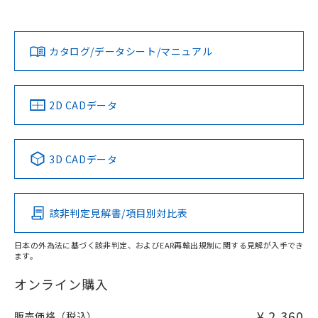
オムロン営業員または販売店にお問い合わせください。
対応状況
対応予定月
※1
※2
ダウンロードデータをご利用いただく前に、以下を必ずお読
みください。
お問い合わせ
カタログ/データシート/マニュアル
対応済み
ソフトウェアの使用条件
中国 RoHS
注意事項・凡例
2D CADデータ
中国 RoHS表
※1 ※2
3D CADデータ
Pb
Hg
Cd
Cr(VI)
該非判定見解書/項目別対比表
O
O
O
O
日本の外為法に基づく該非判定、およびEAR再輸出規制に関する見解が入手でき
ます。
"対応済み"や非含有の記載がされた商品であっても、流通
在庫等で未対応品が混在する可能性があります。
オンライン購入
非含有品が必要な際は、弊社営業部門もしくは販売店へお
問い合わせください。
¥ 2,360
販売価格（税込）