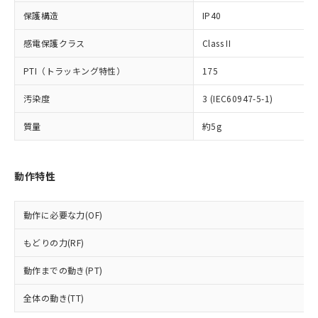
*EU RoHS指令（10物質）：
または国外への提供する場合は、日本
記
タに基づき作成されるものであり、閲
説明
鉛(Pb) 1000ppm以下、 水銀(Hg) 1000ppm以下、 カド
*中国RoHS10物質の基準値 (GB/T26572)：
保護構造
IP40
国政府の輸出許可(または役務取引許
号
覧された時点での実際の在庫および標
ミウム(Cd) 100ppm以下、
Pb(鉛) :1000ppm、 Hg(水銀) : 1000ppm、 Cd(カドミウ
可)を取得するなどの必要な手続きを
六価クロム(Cr(Ⅵ)) 1000ppm以下、ポリ臭化ビフェニル
ム) : 100ppm、
準価格とは異なる場合があることをご
感電保護クラス
Class II
類(PBB) 1000ppm以下、ポリ臭化ジフェニルエーテル類
Cr(Ⅵ)(六価クロム) : 1000ppm、 PBBs(ポリ臭化ビフェ
とります。
了承ください。
(PBDE) 1000ppm以下、フタル酸ビス(2-エチルヘキシ
○
一定数以上の在庫あり
ニル類) : 1000ppm、 PBDEs(ポリ臭化ジフェニルエーテ
当社は規制貨物を破棄する場合は、完
ル) (DEHP)(別名：DOP) 1000ppm以下、フタル酸ブチ
正式な納期状況および標準価格はお客
ル類) : 1000ppm、
PTI（トラッキング特性）
175
ルベンジル（BBP） 1000ppm以下、フタル酸ジブチル
全に破砕するなど、違法に輸出されな
DBP(フタル酸ジブチル) : 1000ppm、 DIBP(フタル酸ジ
様のお取引先、またはお客様担当のオ
（DBP） 1000ppm以下、フタル酸ジイソブチル
イソブチル) : 1000ppm、 BBP(フタル酸ブチルベンジ
△
一定数には満たないが在庫あり
いよう必要な手段を講じます。
ムロン制御機器販売店・当社販売員に
(DIBP) 1000ppm以下
汚染度
3 (IEC60947-5-1)
ル) : 1000ppm、
当社は貴社製品を、核兵器、ミサイ
但し、RoHS指令で産業用監視および制御機器に対する
DEHP(フタル酸ビス(2-エチルヘキシル)) : 1000ppm
ご相談ください。
適用除外項目は除く。
ル、化学兵器、生物兵器またはその他
－
在庫なし(最新の在庫状況につ
オムロン制御機器販売店や当社販売拠
質量
約5g
フタル酸エステル類の４物質については閾値を超える意
武器並びにこれらの製造装置等に一切
いては、お客様のお取引先、ま
図的な使用がないことを確認しています。
点は「
販売ネットワーク
」をご確認
※2 環境保護使用期限
使用いたしません。
たはお客様担当のオムロン制御
ください。
当社は、貴社製品を第三者に販売する
機器販売店・当社販売員にご確
在庫状況および標準価格結果を当社の
動作特性
※2 対応予定月
「ｅ」：有害物質（10物質）のすべてが基
場合は、上記1、2および3の内容を当
認ください)
事前の承諾なく第三者に漏洩または開
準値以下であることを示します。
該第三者に通知します。また当社は、
示しないようお願いします。
部品在庫の切り替え状況などにより、予定
「10」：通常の使用状況下において有害物
販売先および販売に係わる関係者が違
動作に必要な力(OF)
マイパーツ機能（部品リスト作成サー
空
受注生産機種、また在庫状況の
月が前後することがあります。
質が外部に漏えいし、環境に深刻な影響を
法に輸出するおそれがある場合は、取
ビス）をご利用いただくには、I-Web
白
情報を公開していない機種
及ぼさない年数を意味します。
り引きをいたしません。
もどりの力(RF)
メンバーズにご登録されている必要が
「－」：未確認です。当社販売部門へお問
あります。
い合わせください。
動作までの動き(PT)
お客様が当ウェブサイト上で当社にご
※3 非含有証明書ダウンロード
登録された部品リストについて、当社
全体の動き(TT)
および当社の共同利用者が、当社の製
下記の非含有証明書をダウンロードするこ