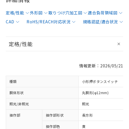
定格/性能
外形図
取りつけ穴加工図
適合負荷領域図
CAD
RoHS/REACH対応状況
規格認証/適合状況
定格/性能
情報更新：2026/05/21
種類
小形押ボタンスイッチ
胴体形状
丸胴形(φ12mm)
照光/非照光
照光
操作部
操作部形状
長方形
操作部色
黄