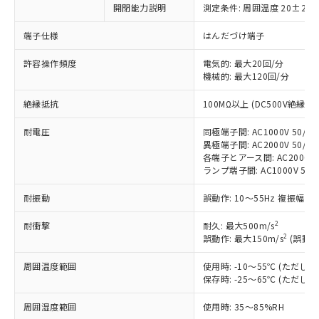
開閉能力説明
測定条件: 周囲温度 20±2℃
※1 対応状況
端子仕様
はんだづけ端子
対応済み：EU RoHS指令（10物質）の
許容操作頻度
電気的: 最大20回/分
非含有に対応した製品が提供可能な商品で
機械的: 最大120回/分
す。
対応予定：EU RoHS指令（10物質）の非含
絶縁抵抗
100MΩ以上 (DC500V絶縁抵
ご利用条件
有に対応した製品に切り替える予定のある
商品です。
耐電圧
同極端子間: AC1000V 50/60H
対応予定なし：EU RoHS指令（10物質）の
異極端子間: AC2000V 50/60H
以下の条件をお読みいただき、同意のうえ
非含有に非対応の商品で、対応品を出す予
各端子とアース間: AC2000V 50
ご利用ください。
定はありません。
ランプ端子間: AC1000V 50/
調査・確認中：EU RoHS指令（10物質）の
本サービスは、当社制御機器事業取扱
※1 中国RoHS○×表
耐振動
誤動作: 10～55Hz 複振幅 1
非含有の対応状況を調査中または確認中の
商品の当社在庫状況および標準価格
商品です。
(税抜)を提供させていただくもので
2
耐衝撃
耐久: 最大500m/s
「○」：最大均質材料含有率が中国RoHSの
非該当品：ライセンス料など無形物で、有
す。
2
誤動作: 最大150m/s
(誤動作
基準値以下であることを示します。
害物質有無と関係のない商品です。
当社制御機器事業取扱商品の中には、
「×」：最大均質材料含有率が中国RoHSの
仕入先様の事情により、非含有部品として
本サービスの対象外となる商品もある
周囲温度範囲
使用時: -10～55℃ (ただ
基準値を超えていることを示します。
いたものが、含有品と判明した場合などや
当社は、これら貴社製品のうち、外国
保存時: -25～65℃ (ただ
ことをご了承ください。
「－」：未確認です。当社販売部門へお問
むを得ず変更することがあります。
為替および外国貿易法に定める商品
在庫状況および標準価格照会結果は、
い合わせください。
（以下｢規制貨物等」という）を輸出
周囲湿度範囲
使用時: 35～85%RH
記載している更新日時点での社内デー