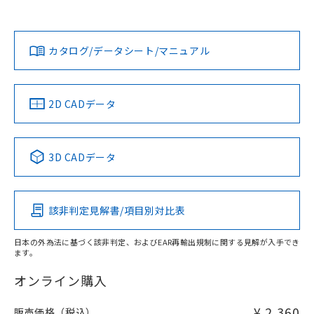
オムロン営業員または販売店にお問い合わせください。
対応状況
対応予定月
※1
※2
ダウンロードデータをご利用いただく前に、以下を必ずお読
みください。
お問い合わせ
カタログ/データシート/マニュアル
対応済み
ソフトウェアの使用条件
中国 RoHS
注意事項・凡例
2D CADデータ
中国 RoHS表
※1 ※2
3D CADデータ
Pb
Hg
Cd
Cr(VI)
該非判定見解書/項目別対比表
O
O
O
O
日本の外為法に基づく該非判定、およびEAR再輸出規制に関する見解が入手でき
ます。
"対応済み"や非含有の記載がされた商品であっても、流通
在庫等で未対応品が混在する可能性があります。
オンライン購入
非含有品が必要な際は、弊社営業部門もしくは販売店へお
問い合わせください。
¥ 2,360
販売価格（税込）