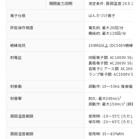
開閉能力説明
測定条件: 周囲温度 20±2℃
※1 対応状況
端子仕様
はんだづけ端子
対応済み：EU RoHS指令（10物質）の
許容操作頻度
電気的: 最大20回/分
非含有に対応した製品が提供可能な商品で
機械的: 最大120回/分
す。
対応予定：EU RoHS指令（10物質）の非含
絶縁抵抗
100MΩ以上 (DC500V絶縁抵
ご利用条件
有に対応した製品に切り替える予定のある
商品です。
耐電圧
同極端子間: AC1000V 50/60H
対応予定なし：EU RoHS指令（10物質）の
異極端子間: AC2000V 50/60H
以下の条件をお読みいただき、同意のうえ
非含有に非対応の商品で、対応品を出す予
各端子とアース間: AC2000V 50
ご利用ください。
定はありません。
ランプ端子間: AC1000V 50/
調査・確認中：EU RoHS指令（10物質）の
本サービスは、当社制御機器事業取扱
※1 中国RoHS○×表
耐振動
誤動作: 10～55Hz 複振幅 1
非含有の対応状況を調査中または確認中の
商品の当社在庫状況および標準価格
商品です。
(税抜)を提供させていただくもので
2
耐衝撃
耐久: 最大500m/s
「○」：最大均質材料含有率が中国RoHSの
非該当品：ライセンス料など無形物で、有
す。
2
誤動作: 最大150m/s
(誤動作
基準値以下であることを示します。
害物質有無と関係のない商品です。
当社制御機器事業取扱商品の中には、
「×」：最大均質材料含有率が中国RoHSの
仕入先様の事情により、非含有部品として
本サービスの対象外となる商品もある
周囲温度範囲
使用時: -10～55℃ (ただ
基準値を超えていることを示します。
いたものが、含有品と判明した場合などや
当社は、これら貴社製品のうち、外国
保存時: -25～65℃ (ただ
ことをご了承ください。
「－」：未確認です。当社販売部門へお問
むを得ず変更することがあります。
為替および外国貿易法に定める商品
在庫状況および標準価格照会結果は、
い合わせください。
（以下｢規制貨物等」という）を輸出
周囲湿度範囲
使用時: 35～85%RH
記載している更新日時点での社内デー