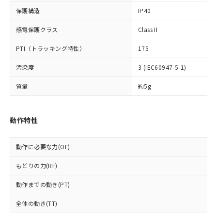
*EU RoHS指令（10物質）：
または国外への提供する場合は、日本
記
タに基づき作成されるものであり、閲
説明
鉛(Pb) 1000ppm以下、 水銀(Hg) 1000ppm以下、 カド
*中国RoHS10物質の基準値 (GB/T26572)：
保護構造
IP40
国政府の輸出許可(または役務取引許
号
覧された時点での実際の在庫および標
ミウム(Cd) 100ppm以下、
Pb(鉛) :1000ppm、 Hg(水銀) : 1000ppm、 Cd(カドミウ
可)を取得するなどの必要な手続きを
六価クロム(Cr(Ⅵ)) 1000ppm以下、ポリ臭化ビフェニル
ム) : 100ppm、
準価格とは異なる場合があることをご
感電保護クラス
Class II
類(PBB) 1000ppm以下、ポリ臭化ジフェニルエーテル類
Cr(Ⅵ)(六価クロム) : 1000ppm、 PBBs(ポリ臭化ビフェ
とります。
了承ください。
(PBDE) 1000ppm以下、フタル酸ビス(2-エチルヘキシ
○
一定数以上の在庫あり
ニル類) : 1000ppm、 PBDEs(ポリ臭化ジフェニルエーテ
当社は規制貨物を破棄する場合は、完
ル) (DEHP)(別名：DOP) 1000ppm以下、フタル酸ブチ
正式な納期状況および標準価格はお客
ル類) : 1000ppm、
PTI（トラッキング特性）
175
ルベンジル（BBP） 1000ppm以下、フタル酸ジブチル
全に破砕するなど、違法に輸出されな
DBP(フタル酸ジブチル) : 1000ppm、 DIBP(フタル酸ジ
様のお取引先、またはお客様担当のオ
（DBP） 1000ppm以下、フタル酸ジイソブチル
イソブチル) : 1000ppm、 BBP(フタル酸ブチルベンジ
△
一定数には満たないが在庫あり
いよう必要な手段を講じます。
ムロン制御機器販売店・当社販売員に
(DIBP) 1000ppm以下
汚染度
3 (IEC60947-5-1)
ル) : 1000ppm、
当社は貴社製品を、核兵器、ミサイ
但し、RoHS指令で産業用監視および制御機器に対する
DEHP(フタル酸ビス(2-エチルヘキシル)) : 1000ppm
ご相談ください。
適用除外項目は除く。
ル、化学兵器、生物兵器またはその他
－
在庫なし(最新の在庫状況につ
オムロン制御機器販売店や当社販売拠
質量
約5g
フタル酸エステル類の４物質については閾値を超える意
武器並びにこれらの製造装置等に一切
いては、お客様のお取引先、ま
図的な使用がないことを確認しています。
点は「
販売ネットワーク
」をご確認
※2 環境保護使用期限
使用いたしません。
たはお客様担当のオムロン制御
ください。
当社は、貴社製品を第三者に販売する
機器販売店・当社販売員にご確
在庫状況および標準価格結果を当社の
動作特性
※2 対応予定月
「ｅ」：有害物質（10物質）のすべてが基
場合は、上記1、2および3の内容を当
認ください)
事前の承諾なく第三者に漏洩または開
準値以下であることを示します。
該第三者に通知します。また当社は、
示しないようお願いします。
部品在庫の切り替え状況などにより、予定
「10」：通常の使用状況下において有害物
販売先および販売に係わる関係者が違
動作に必要な力(OF)
マイパーツ機能（部品リスト作成サー
空
受注生産機種、また在庫状況の
月が前後することがあります。
質が外部に漏えいし、環境に深刻な影響を
法に輸出するおそれがある場合は、取
ビス）をご利用いただくには、I-Web
白
情報を公開していない機種
及ぼさない年数を意味します。
り引きをいたしません。
もどりの力(RF)
メンバーズにご登録されている必要が
「－」：未確認です。当社販売部門へお問
あります。
い合わせください。
動作までの動き(PT)
お客様が当ウェブサイト上で当社にご
※3 非含有証明書ダウンロード
登録された部品リストについて、当社
全体の動き(TT)
および当社の共同利用者が、当社の製
下記の非含有証明書をダウンロードするこ