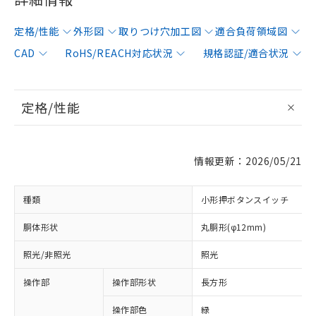
定格/性能
外形図
取りつけ穴加工図
適合負荷領域図
CAD
RoHS/REACH対応状況
規格認証/適合状況
定格/性能
情報更新：2026/05/21
種類
小形押ボタンスイッチ
胴体形状
丸胴形(φ12mm)
照光/非照光
照光
操作部
操作部形状
長方形
操作部色
緑