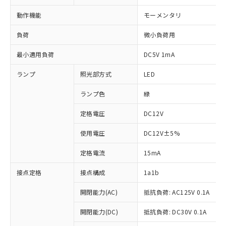
動作機能
モーメンタリ
負荷
微小負荷用
最小適用負荷
DC5V 1mA
ランプ
照光部方式
LED
ランプ色
緑
定格電圧
DC12V
使用電圧
DC12V±5%
定格電流
15mA
接点定格
接点構成
1a1b
開閉能力(AC)
抵抗負荷: AC125V 0.1A
開閉能力(DC)
抵抗負荷: DC30V 0.1A