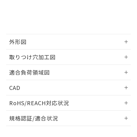
品・サービスに関するお客様との取
とができます。
合意する
キャンセル
引・商談に必要な範囲で利用すること
をご了承ください。
EU RoHS指令（10物質）の非含有証明書
※当社の共同利用者とは、
"個人情報
51物質の非含有証明書（当社基準）
の共同利用に関して"
の「1.共同利
※本証明書は発行日時点で非含有を証明す
用者の範囲」に記載されている法人を
るもので、過去に遡って非含有を証明する
指します。
外形図
ものではありません。
また、RoHS指令のフタル酸エステル類４
情報更新：2026/05/21
取りつけ穴加工図
物質の対応では、対応完了までの期間は出
荷製品に未対応品が混在することから備考
情報更新：2026/05/21
欄に対応日を記載しておりました。
適合負荷領域図
既に当社にて対応品への在庫切替を完了
していることから、特段のことがない限
情報更新：2026/05/21
CAD
り、2022年1月12日より割愛しておりま
す。
ログイン/会員登録いただくと、CADデータをダウンロー
RoHS/REACH対応状況
ドすることができます。
情報更新：2026/7/29
規格認証/適合状況
ログイン/会員登録
EU RoHS
注意事項・凡例
A3CJ-90E1-12EGについての規格認証/適合状況については、
「カスタマーサポートセンタ お客様相談室」または貴社担当