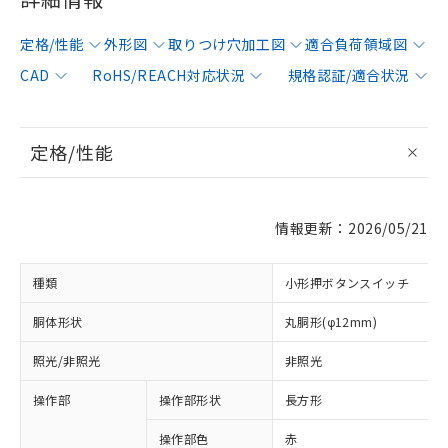
定格/性能
外形図
取りつけ穴加工図
適合負荷領域図
CAD
RoHS/REACH対応状況
規格認証/適合状況
定格/性能
情報更新：2026/05/21
種類
小形押ボタンスイッチ
胴体形状
丸胴形(φ12mm)
照光/非照光
非照光
操作部
操作部形状
長方形
操作部色
赤