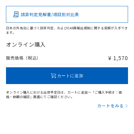
該非判定見解書/項目別対比表
O
O
O
O
日本の外為法に基づく該非判定、およびEAR再輸出規制に関する見解が入手でき
ます。
"対応済み"や非含有の記載がされた商品であっても、流通
在庫等で未対応品が混在する可能性があります。
オンライン購入
非含有品が必要な際は、弊社営業部門もしくは販売店へお
問い合わせください。
¥ 1,570
販売価格（税込）
この製品のRoHS/REACH対応状況ページへ
カートに追加
オンライン購入における出荷予定日は、カートに追加～「ご購入手続き：価
格・納期の確認」画面にてご確認ください。
カートをみる