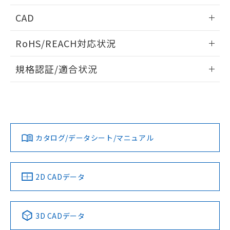
指します。
ものではありません。
情報更新：2026/05/21
CAD
また、RoHS指令のフタル酸エステル類４
物質の対応では、対応完了までの期間は出
ログイン/会員登録いただくと、CADデータをダウンロー
荷製品に未対応品が混在することから備考
RoHS/REACH対応状況
ドすることができます。
欄に対応日を記載しておりました。
情報更新：2026/7/29
既に当社にて対応品への在庫切替を完了
規格認証/適合状況
していることから、特段のことがない限
ログイン/会員登録
り、2022年1月12日より割愛しておりま
EU RoHS
注意事項・凡例
A3CJ-90B0-Rについての規格認証/適合状況については、「カ
す。
スタマーサポートセンタ お客様相談室」または貴社担当オム
ロン営業員または販売店にお問い合わせください。
対応状況
対応予定月
※1
※2
ダウンロードデータをご利用いただく前に、以下を必ずお読
みください。
お問い合わせ
カタログ/データシート/マニュアル
対応済み
ソフトウェアの使用条件
中国 RoHS
注意事項・凡例
2D CADデータ
中国 RoHS表
※1 ※2
3D CADデータ
Pb
Hg
Cd
Cr(VI)