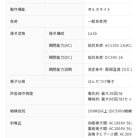
動作機能
オルタネイト
負荷
一般負荷用
接点定格
接点構成
1a1b
開閉能力(AC)
抵抗負荷: AC125V 1A/AC250V
開閉能力(DC)
抵抗負荷: DC30V 1A
開閉能力説明
測定条件: 周囲温度 20±2℃
端子仕様
はんだづけ端子
許容操作頻度
電気的: 最大20回/分
機械的: 最大60回/分(セット
※1 対応状況
絶縁抵抗
100MΩ以上 (DC500V絶縁抵
対応済み：EU RoHS指令（10物質）の
耐電圧
同極端子間: AC1000V 50/60H
非含有に対応した製品が提供可能な商品で
異極端子間: AC2000V 50/60H
す。
各端子とアース間: AC2000V 50