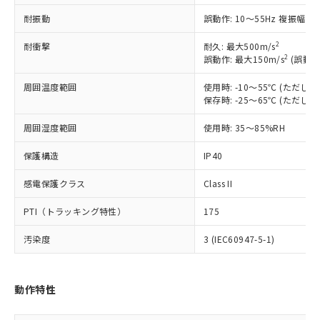
対応予定：EU RoHS指令（10物質）の非含
ご利用条件
耐振動
誤動作: 10～55Hz 複振幅 1
有に対応した製品に切り替える予定のある
商品です。
2
耐衝撃
耐久: 最大500m/s
対応予定なし：EU RoHS指令（10物質）の
2
誤動作: 最大150m/s
(誤動作
以下の条件をお読みいただき、同意のうえ
非含有に非対応の商品で、対応品を出す予
ご利用ください。
定はありません。
周囲温度範囲
使用時: -10～55℃ (ただ
調査・確認中：EU RoHS指令（10物質）の
保存時: -25～65℃ (ただ
本サービスは、当社制御機器事業取扱
※1 中国RoHS○×表
非含有の対応状況を調査中または確認中の
商品の当社在庫状況および標準価格
商品です。
周囲湿度範囲
使用時: 35～85%RH
(税抜)を提供させていただくもので
「○」：最大均質材料含有率が中国RoHSの
非該当品：ライセンス料など無形物で、有
す。
基準値以下であることを示します。
害物質有無と関係のない商品です。
保護構造
IP40
当社制御機器事業取扱商品の中には、
「×」：最大均質材料含有率が中国RoHSの
仕入先様の事情により、非含有部品として
本サービスの対象外となる商品もある
基準値を超えていることを示します。
感電保護クラス
Class II
いたものが、含有品と判明した場合などや
当社は、これら貴社製品のうち、外国
ことをご了承ください。
「－」：未確認です。当社販売部門へお問
むを得ず変更することがあります。
為替および外国貿易法に定める商品
在庫状況および標準価格照会結果は、
PTI（トラッキング特性）
175
い合わせください。
（以下｢規制貨物等」という）を輸出
記載している更新日時点での社内デー
*EU RoHS指令（10物質）：
または国外への提供する場合は、日本
記
タに基づき作成されるものであり、閲
説明
汚染度
3 (IEC60947-5-1)
鉛(Pb) 1000ppm以下、 水銀(Hg) 1000ppm以下、 カド
*中国RoHS10物質の基準値 (GB/T26572)：
国政府の輸出許可(または役務取引許
号
覧された時点での実際の在庫および標
ミウム(Cd) 100ppm以下、
Pb(鉛) :1000ppm、 Hg(水銀) : 1000ppm、 Cd(カドミウ
可)を取得するなどの必要な手続きを
六価クロム(Cr(Ⅵ)) 1000ppm以下、ポリ臭化ビフェニル
ム) : 100ppm、
準価格とは異なる場合があることをご
類(PBB) 1000ppm以下、ポリ臭化ジフェニルエーテル類
Cr(Ⅵ)(六価クロム) : 1000ppm、 PBBs(ポリ臭化ビフェ
とります。
了承ください。
(PBDE) 1000ppm以下、フタル酸ビス(2-エチルヘキシ
○
一定数以上の在庫あり
ニル類) : 1000ppm、 PBDEs(ポリ臭化ジフェニルエーテ
動作特性
当社は規制貨物を破棄する場合は、完
ル) (DEHP)(別名：DOP) 1000ppm以下、フタル酸ブチ
正式な納期状況および標準価格はお客
ル類) : 1000ppm、
ルベンジル（BBP） 1000ppm以下、フタル酸ジブチル
全に破砕するなど、違法に輸出されな
DBP(フタル酸ジブチル) : 1000ppm、 DIBP(フタル酸ジ
様のお取引先、またはお客様担当のオ
（DBP） 1000ppm以下、フタル酸ジイソブチル
イソブチル) : 1000ppm、 BBP(フタル酸ブチルベンジ