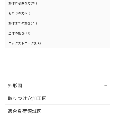
△
一定数には満たないが在庫あり
いよう必要な手段を講じます。
ムロン制御機器販売店・当社販売員に
(DIBP) 1000ppm以下
動作に必要な力(OF)
ル) : 1000ppm、
当社は貴社製品を、核兵器、ミサイ
但し、RoHS指令で産業用監視および制御機器に対する
DEHP(フタル酸ビス(2-エチルヘキシル)) : 1000ppm
ご相談ください。
適用除外項目は除く。
ル、化学兵器、生物兵器またはその他
－
在庫なし(最新の在庫状況につ
もどりの力(RF)
オムロン制御機器販売店や当社販売拠
フタル酸エステル類の４物質については閾値を超える意
武器並びにこれらの製造装置等に一切
いては、お客様のお取引先、ま
図的な使用がないことを確認しています。
点は「
販売ネットワーク
」をご確認
※2 環境保護使用期限
使用いたしません。
動作までの動き(PT)
たはお客様担当のオムロン制御
ください。
当社は、貴社製品を第三者に販売する
機器販売店・当社販売員にご確
在庫状況および標準価格結果を当社の
※2 対応予定月
「ｅ」：有害物質（10物質）のすべてが基
全体の動き(TT)
場合は、上記1、2および3の内容を当
認ください)
事前の承諾なく第三者に漏洩または開
準値以下であることを示します。
該第三者に通知します。また当社は、
示しないようお願いします。
ロックストローク(LTA)
部品在庫の切り替え状況などにより、予定
「10」：通常の使用状況下において有害物
販売先および販売に係わる関係者が違
マイパーツ機能（部品リスト作成サー
空
受注生産機種、また在庫状況の
月が前後することがあります。
質が外部に漏えいし、環境に深刻な影響を
法に輸出するおそれがある場合は、取
ビス）をご利用いただくには、I-Web
白
情報を公開していない機種
及ぼさない年数を意味します。
り引きをいたしません。
メンバーズにご登録されている必要が
「－」：未確認です。当社販売部門へお問
あります。
い合わせください。
お客様が当ウェブサイト上で当社にご
※3 非含有証明書ダウンロード
登録された部品リストについて、当社
および当社の共同利用者が、当社の製
下記の非含有証明書をダウンロードするこ
品・サービスに関するお客様との取
外形図
とができます。
合意する
キャンセル
引・商談に必要な範囲で利用すること
をご了承ください。
情報更新：2026/05/21
取りつけ穴加工図
EU RoHS指令（10物質）の非含有証明書
※当社の共同利用者とは、
"個人情報
51物質の非含有証明書（当社基準）
の共同利用に関して"
の「1.共同利
情報更新：2026/05/21
※本証明書は発行日時点で非含有を証明す
適合負荷領域図
用者の範囲」に記載されている法人を
るもので、過去に遡って非含有を証明する