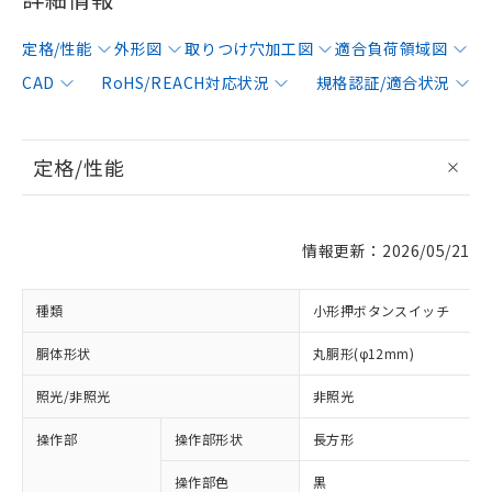
定格/性能
外形図
取りつけ穴加工図
適合負荷領域図
CAD
RoHS/REACH対応状況
規格認証/適合状況
定格/性能
情報更新：2026/05/21
種類
小形押ボタンスイッチ
胴体形状
丸胴形(φ12mm)
照光/非照光
非照光
操作部
操作部形状
長方形
操作部色
黒