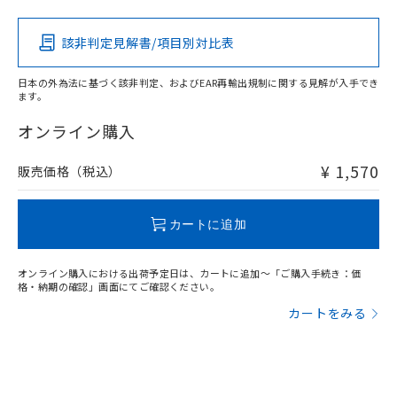
該非判定見解書/項目別対比表
O
O
O
O
日本の外為法に基づく該非判定、およびEAR再輸出規制に関する見解が入手でき
ます。
"対応済み"や非含有の記載がされた商品であっても、流通
在庫等で未対応品が混在する可能性があります。
オンライン購入
非含有品が必要な際は、弊社営業部門もしくは販売店へお
問い合わせください。
¥ 1,570
販売価格（税込）
この製品のRoHS/REACH対応状況ページへ
カートに追加
オンライン購入における出荷予定日は、カートに追加～「ご購入手続き：価
格・納期の確認」画面にてご確認ください。
カートをみる