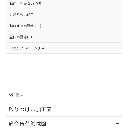
△
一定数には満たないが在庫あり
いよう必要な手段を講じます。
ムロン制御機器販売店・当社販売員に
(DIBP) 1000ppm以下
動作に必要な力(OF)
ル) : 1000ppm、
当社は貴社製品を、核兵器、ミサイ
但し、RoHS指令で産業用監視および制御機器に対する
DEHP(フタル酸ビス(2-エチルヘキシル)) : 1000ppm
ご相談ください。
適用除外項目は除く。
ル、化学兵器、生物兵器またはその他
－
在庫なし(最新の在庫状況につ
もどりの力(RF)
オムロン制御機器販売店や当社販売拠
フタル酸エステル類の４物質については閾値を超える意
武器並びにこれらの製造装置等に一切
いては、お客様のお取引先、ま
図的な使用がないことを確認しています。
点は「
販売ネットワーク
」をご確認
※2 環境保護使用期限
使用いたしません。
動作までの動き(PT)
たはお客様担当のオムロン制御
ください。
当社は、貴社製品を第三者に販売する
機器販売店・当社販売員にご確
在庫状況および標準価格結果を当社の
※2 対応予定月
「ｅ」：有害物質（10物質）のすべてが基
全体の動き(TT)
場合は、上記1、2および3の内容を当
認ください)
事前の承諾なく第三者に漏洩または開
準値以下であることを示します。
該第三者に通知します。また当社は、
示しないようお願いします。
ロックストローク(LTA)
部品在庫の切り替え状況などにより、予定
「10」：通常の使用状況下において有害物
販売先および販売に係わる関係者が違
マイパーツ機能（部品リスト作成サー
空
受注生産機種、また在庫状況の
月が前後することがあります。
質が外部に漏えいし、環境に深刻な影響を
法に輸出するおそれがある場合は、取
ビス）をご利用いただくには、I-Web
白
情報を公開していない機種
及ぼさない年数を意味します。
り引きをいたしません。
メンバーズにご登録されている必要が
「－」：未確認です。当社販売部門へお問
あります。
い合わせください。
お客様が当ウェブサイト上で当社にご
※3 非含有証明書ダウンロード
登録された部品リストについて、当社
および当社の共同利用者が、当社の製
下記の非含有証明書をダウンロードするこ
品・サービスに関するお客様との取
外形図
とができます。
合意する
キャンセル
引・商談に必要な範囲で利用すること
をご了承ください。
情報更新：2026/05/21
取りつけ穴加工図
EU RoHS指令（10物質）の非含有証明書
※当社の共同利用者とは、
"個人情報
51物質の非含有証明書（当社基準）
の共同利用に関して"
の「1.共同利
情報更新：2026/05/21
※本証明書は発行日時点で非含有を証明す
適合負荷領域図
用者の範囲」に記載されている法人を
るもので、過去に遡って非含有を証明する