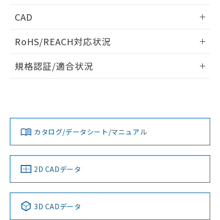
指します。
ものではありません。
情報更新：2026/05/21
CAD
また、RoHS指令のフタル酸エステル類４
物質の対応では、対応完了までの期間は出
ログイン/会員登録いただくと、CADデータをダウンロー
荷製品に未対応品が混在することから備考
RoHS/REACH対応状況
ドすることができます。
欄に対応日を記載しておりました。
情報更新：2026/7/29
既に当社にて対応品への在庫切替を完了
規格認証/適合状況
していることから、特段のことがない限
ログイン/会員登録
り、2022年1月12日より割愛しておりま
EU RoHS
注意事項・凡例
A3CJ-90B0-Bについての規格認証/適合状況については、「カ
す。
スタマーサポートセンタ お客様相談室」または貴社担当オム
ロン営業員または販売店にお問い合わせください。
対応状況
対応予定月
※1
※2
ダウンロードデータをご利用いただく前に、以下を必ずお読
みください。
お問い合わせ
カタログ/データシート/マニュアル
対応済み
ソフトウェアの使用条件
中国 RoHS
注意事項・凡例
2D CADデータ
中国 RoHS表
※1 ※2
3D CADデータ
Pb
Hg
Cd
Cr(VI)