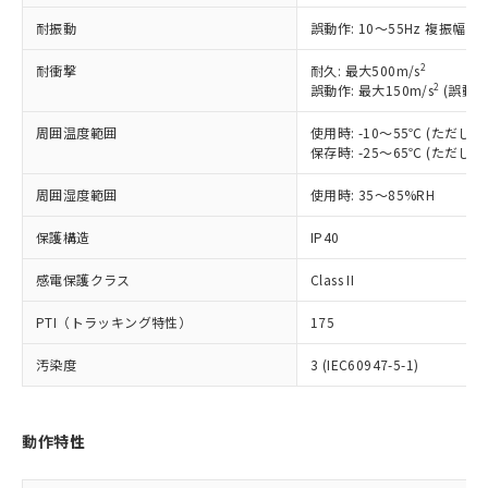
対応予定：EU RoHS指令（10物質）の非含
ご利用条件
耐振動
誤動作: 10～55Hz 複振幅 1
有に対応した製品に切り替える予定のある
商品です。
2
耐衝撃
耐久: 最大500m/s
対応予定なし：EU RoHS指令（10物質）の
2
誤動作: 最大150m/s
(誤動作
以下の条件をお読みいただき、同意のうえ
非含有に非対応の商品で、対応品を出す予
ご利用ください。
定はありません。
周囲温度範囲
使用時: -10～55℃ (ただ
調査・確認中：EU RoHS指令（10物質）の
保存時: -25～65℃ (ただ
本サービスは、当社制御機器事業取扱
※1 中国RoHS○×表
非含有の対応状況を調査中または確認中の
商品の当社在庫状況および標準価格
商品です。
周囲湿度範囲
使用時: 35～85%RH
(税抜)を提供させていただくもので
「○」：最大均質材料含有率が中国RoHSの
非該当品：ライセンス料など無形物で、有
す。
基準値以下であることを示します。
害物質有無と関係のない商品です。
保護構造
IP40
当社制御機器事業取扱商品の中には、
「×」：最大均質材料含有率が中国RoHSの
仕入先様の事情により、非含有部品として
本サービスの対象外となる商品もある
基準値を超えていることを示します。
感電保護クラス
Class II
いたものが、含有品と判明した場合などや
当社は、これら貴社製品のうち、外国
ことをご了承ください。
「－」：未確認です。当社販売部門へお問
むを得ず変更することがあります。
為替および外国貿易法に定める商品
在庫状況および標準価格照会結果は、
PTI（トラッキング特性）
175
い合わせください。
（以下｢規制貨物等」という）を輸出
記載している更新日時点での社内デー
*EU RoHS指令（10物質）：
または国外への提供する場合は、日本
記
タに基づき作成されるものであり、閲
説明
汚染度
3 (IEC60947-5-1)
鉛(Pb) 1000ppm以下、 水銀(Hg) 1000ppm以下、 カド
*中国RoHS10物質の基準値 (GB/T26572)：
国政府の輸出許可(または役務取引許
号
覧された時点での実際の在庫および標
ミウム(Cd) 100ppm以下、
Pb(鉛) :1000ppm、 Hg(水銀) : 1000ppm、 Cd(カドミウ
可)を取得するなどの必要な手続きを
六価クロム(Cr(Ⅵ)) 1000ppm以下、ポリ臭化ビフェニル
ム) : 100ppm、
準価格とは異なる場合があることをご
類(PBB) 1000ppm以下、ポリ臭化ジフェニルエーテル類
Cr(Ⅵ)(六価クロム) : 1000ppm、 PBBs(ポリ臭化ビフェ
とります。
了承ください。
(PBDE) 1000ppm以下、フタル酸ビス(2-エチルヘキシ
○
一定数以上の在庫あり
ニル類) : 1000ppm、 PBDEs(ポリ臭化ジフェニルエーテ
動作特性
当社は規制貨物を破棄する場合は、完
ル) (DEHP)(別名：DOP) 1000ppm以下、フタル酸ブチ
正式な納期状況および標準価格はお客
ル類) : 1000ppm、
ルベンジル（BBP） 1000ppm以下、フタル酸ジブチル
全に破砕するなど、違法に輸出されな
DBP(フタル酸ジブチル) : 1000ppm、 DIBP(フタル酸ジ
様のお取引先、またはお客様担当のオ
（DBP） 1000ppm以下、フタル酸ジイソブチル
イソブチル) : 1000ppm、 BBP(フタル酸ブチルベンジ