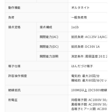
動作機能
オルタネイト
負荷
一般負荷用
接点定格
接点構成
1a1b
開閉能力(AC)
抵抗負荷: AC125V 1A/AC250V
開閉能力(DC)
抵抗負荷: DC30V 1A
開閉能力説明
測定条件: 周囲温度 20±2℃
端子仕様
はんだづけ端子
許容操作頻度
電気的: 最大20回/分
機械的: 最大60回/分(セット
※1 対応状況
絶縁抵抗
100MΩ以上 (DC500V絶縁抵
対応済み：EU RoHS指令（10物質）の
耐電圧
同極端子間: AC1000V 50/60H
非含有に対応した製品が提供可能な商品で
異極端子間: AC2000V 50/60H
す。
各端子とアース間: AC2000V 50