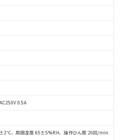
C250V 0.5A
 RoHS指令（10物質）の非含有に対応した製品が提供可能な商品です
oHS指令（10物質）の非含有に対応した製品に切り替える予定のある
 RoHS指令（10物質）の非含有に非対応の商品で、対応品を出す予
0±2℃、周囲湿度 65±5%RH、操作ひん度 20回/min
 RoHS指令（10物質）の非含有の対応状況を調査中または確認中の