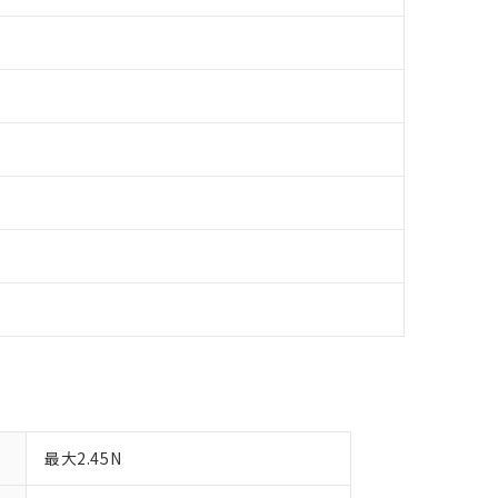
明書（当社基準）
日時点で非含有を証明するもので、過去に遡って非含有を証明するも
令のフタル酸エステル類４物質の対応では、対応完了までの期間は出
備考欄に対応日を記載しておりました。
品への在庫切替を完了していることから、特段のことがない限り、20
す。
最大2.45N