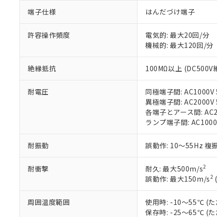
非該当品：ライセ
※1 中国RoHS
仕入先様の事情に
端子仕様
はんだづけ端子
があります。
以下の条件をお読
「○」：最大均質
許容操作頻度
電気的: 最大20回/分
「×」：最大均質
本サービスは
当社は、これ
*EU RoHS指令（10物
機械的: 最大120回/分
「－」：未確認で
鉛(Pb) 1000ppm以下、
くものです。
う）を輸出ま
記
説明
六価クロム(Cr(Ⅵ)) 1
当社制御機器
などの必要な
フタル酸ビス(2-エチルヘ
号
絶縁抵抗
100MΩ以上 (DC500
*中国RoHS10物質の基準値 
ル（DBP） 1000ppm
在庫状況およ
当社は規制貨
Pb(鉛) :1000ppm、 Hg
但し、RoHS指令で産
のであり、閲
ます。
Cr(Ⅵ)(六価クロム) : 
フタル酸エステル類の４
○
一定数以
DBP(フタル酸ジブチル) :
い。
耐電圧
同極端子間: AC1000V 5
当社は貴社製
DEHP(フタル酸ビス(2-エ
正式な納期状
異極端子間: AC2000V 5
置等に一切使
当社販売員に
各端子とアース間: AC200
※2 対応予定月
△
一定数に
当社は、貴社
オムロン制御
ランプ端子間: AC1000
また当社は、
※2 環境保護使
在庫状況およ
部品在庫の切り替
たしません。
－
在庫なし
す。
「ｅ」：有害物質
耐振動
誤動作: 10～55Hz 複
機器販売
マイパーツ機
「10」：通常の
ている必要が
味します。
2
耐衝撃
耐久: 最大500m/s
空
受注生産
お客様が当ウ
※3 非含有証明
「－」：未確認で
2
誤動作: 最大150m/s
白
が、当社の製
さい。
下記の非含有証明
周囲温度範囲
使用時: -10～55℃
※当社の共同
保存時: -25～65℃
いる法人を指
EU RoHS指令（