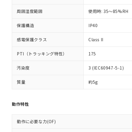
51物質の非含有証
※本証明書は発行
周囲湿度範囲
使用時: 35～85%RH
また、RoHS指
混在することから
保護構造
IP40
既に当社にて対応
り割愛しておりま
感電保護クラス
Class II
PTI（トラッキング特性）
175
汚染度
3 (IEC60947-5-1)
質量
約5g
動作特性
動作に必要な力(OF)