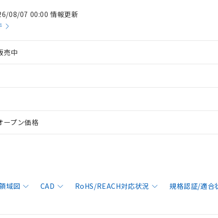
26/08/07 00:00 情報更新
件
販売中
オープン価格
領域図
CAD
RoHS/REACH対応状況
規格認証/適合