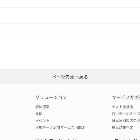
ードすることができます。
情報更新：
ログイン/会員登録
いては、「カスタマーサポートセンタ お客様相談室」または貴社担当オム
みください。
非含有証明書
※3
ページ先頭へ戻る
ダウンロードはこちら
ソリューション
サービスサポ
解決提案
テスト機貸出
事例
ロボティクスサ
イベント
日本語相談窓口
現場データ活用サービスi-BELT
輸出該非判定
I)
PBBs
PBDEs
DBP