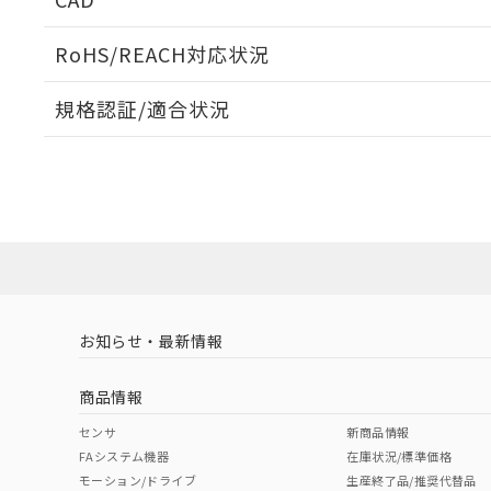
ログイン/会員登録いただくと、CADデータをダウンロ
RoHS/REACH対応状況
規格認証/適合状況
EU RoHS
注意事項・凡例
A3CJ-90A1-12EWについての規格認証/適合状況につ
は販売店にお問い合わせください。
ダウンロードデータをご利用いただく前に、以下を必ずお読
対応状況
対応予定月
※1
※2
ソフトウェアの使用条件
対応済み
お知らせ・最新情報
中国 RoHS
注意事項・凡例
商品情報
中国 RoHS表
※1 ※2
センサ
新商品情報
FAシステム機器
在庫状況/標準価格
Pb
Hg
Cd
Cr(V
モーション/ドライブ
生産終了品/推奨代替品