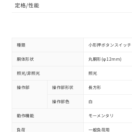
定格/性能
種類
小形押ボタンスイッチ
胴体形状
丸胴形(φ12mm)
照光/非照光
照光
操作部
操作部形状
長方形
操作部色
白
動作機能
モーメンタリ
負荷
一般負荷用