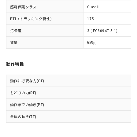
国政府の輸出許可(または役務取引許
号
覧された時点での実際の在庫および標
ミウム(Cd) 100ppm以下、
Pb(鉛) :1000ppm、 Hg(水銀) : 1000ppm、 Cd(カドミウ
感電保護クラス
Class II
可)を取得するなどの必要な手続きを
六価クロム(Cr(Ⅵ)) 1000ppm以下、ポリ臭化ビフェニル
ム) : 100ppm、
準価格とは異なる場合があることをご
類(PBB) 1000ppm以下、ポリ臭化ジフェニルエーテル類
Cr(Ⅵ)(六価クロム) : 1000ppm、 PBBs(ポリ臭化ビフェ
とります。
了承ください。
(PBDE) 1000ppm以下、フタル酸ビス(2-エチルヘキシ
○
一定数以上の在庫あり
ニル類) : 1000ppm、 PBDEs(ポリ臭化ジフェニルエーテ
PTI（トラッキング特性）
175
当社は規制貨物を破棄する場合は、完
ル) (DEHP)(別名：DOP) 1000ppm以下、フタル酸ブチ
正式な納期状況および標準価格はお客
ル類) : 1000ppm、
ルベンジル（BBP） 1000ppm以下、フタル酸ジブチル
全に破砕するなど、違法に輸出されな
DBP(フタル酸ジブチル) : 1000ppm、 DIBP(フタル酸ジ
様のお取引先、またはお客様担当のオ
汚染度
3 (IEC60947-5-1)
（DBP） 1000ppm以下、フタル酸ジイソブチル
イソブチル) : 1000ppm、 BBP(フタル酸ブチルベンジ
△
一定数には満たないが在庫あり
いよう必要な手段を講じます。
ムロン制御機器販売店・当社販売員に
(DIBP) 1000ppm以下
ル) : 1000ppm、
当社は貴社製品を、核兵器、ミサイ
但し、RoHS指令で産業用監視および制御機器に対する
DEHP(フタル酸ビス(2-エチルヘキシル)) : 1000ppm
ご相談ください。
質量
約5g
適用除外項目は除く。
ル、化学兵器、生物兵器またはその他
－
在庫なし(最新の在庫状況につ
オムロン制御機器販売店や当社販売拠
フタル酸エステル類の４物質については閾値を超える意
武器並びにこれらの製造装置等に一切
いては、お客様のお取引先、ま
図的な使用がないことを確認しています。
点は「
販売ネットワーク
」をご確認
※2 環境保護使用期限
使用いたしません。
たはお客様担当のオムロン制御
ください。
動作特性
当社は、貴社製品を第三者に販売する
機器販売店・当社販売員にご確
在庫状況および標準価格結果を当社の
※2 対応予定月
「ｅ」：有害物質（10物質）のすべてが基
場合は、上記1、2および3の内容を当
認ください)
事前の承諾なく第三者に漏洩または開
準値以下であることを示します。
該第三者に通知します。また当社は、
示しないようお願いします。
動作に必要な力(OF)
部品在庫の切り替え状況などにより、予定
「10」：通常の使用状況下において有害物
販売先および販売に係わる関係者が違
マイパーツ機能（部品リスト作成サー
空
受注生産機種、また在庫状況の
月が前後することがあります。
質が外部に漏えいし、環境に深刻な影響を
法に輸出するおそれがある場合は、取
もどりの力(RF)
ビス）をご利用いただくには、I-Web
白
情報を公開していない機種
及ぼさない年数を意味します。
り引きをいたしません。
メンバーズにご登録されている必要が
「－」：未確認です。当社販売部門へお問
動作までの動き(PT)
あります。
い合わせください。
お客様が当ウェブサイト上で当社にご
※3 非含有証明書ダウンロード
全体の動き(TT)
登録された部品リストについて、当社
および当社の共同利用者が、当社の製
下記の非含有証明書をダウンロードするこ
品・サービスに関するお客様との取
とができます。