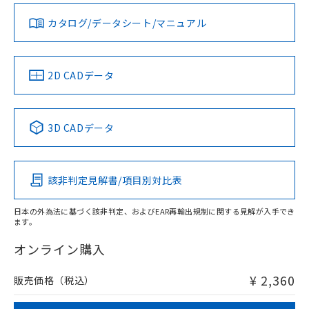
ダウンロードデータをご利用いただく前に、以下を必ずお読
みください。
お問い合わせ
カタログ/データシート/マニュアル
対応済み
ソフトウェアの使用条件
中国 RoHS
注意事項・凡例
2D CADデータ
中国 RoHS表
※1 ※2
3D CADデータ
Pb
Hg
Cd
Cr(VI)
該非判定見解書/項目別対比表
O
O
O
O
日本の外為法に基づく該非判定、およびEAR再輸出規制に関する見解が入手でき
ます。
"対応済み"や非含有の記載がされた商品であっても、流通
在庫等で未対応品が混在する可能性があります。
オンライン購入
非含有品が必要な際は、弊社営業部門もしくは販売店へお
問い合わせください。
¥ 2,360
販売価格（税込）