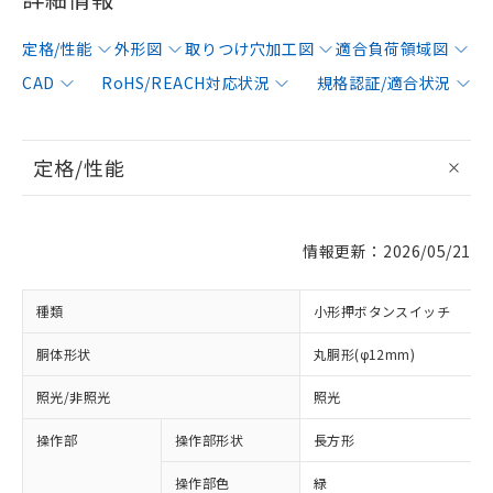
定格/性能
外形図
取りつけ穴加工図
適合負荷領域図
CAD
RoHS/REACH対応状況
規格認証/適合状況
定格/性能
情報更新：2026/05/21
種類
小形押ボタンスイッチ
胴体形状
丸胴形(φ12mm)
照光/非照光
照光
操作部
操作部形状
長方形
操作部色
緑