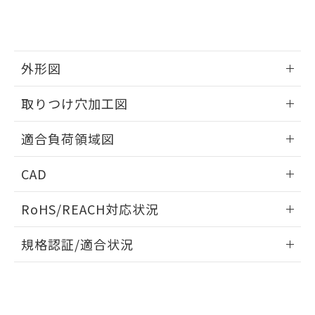
合意する
キャンセル
引・商談に必要な範囲で利用すること
をご了承ください。
EU RoHS指令（10物質）の非含有証明書
※当社の共同利用者とは、
"個人情報
51物質の非含有証明書（当社基準）
の共同利用に関して"
の「1.共同利
※本証明書は発行日時点で非含有を証明す
用者の範囲」に記載されている法人を
外形図
るもので、過去に遡って非含有を証明する
指します。
ものではありません。
情報更新：2026/05/21
取りつけ穴加工図
また、RoHS指令のフタル酸エステル類４
物質の対応では、対応完了までの期間は出
情報更新：2026/05/21
荷製品に未対応品が混在することから備考
適合負荷領域図
欄に対応日を記載しておりました。
既に当社にて対応品への在庫切替を完了
情報更新：2026/05/21
CAD
していることから、特段のことがない限
り、2022年1月12日より割愛しておりま
ログイン/会員登録いただくと、CADデータをダウンロー
す。
RoHS/REACH対応状況
ドすることができます。
情報更新：2026/7/29
規格認証/適合状況
ログイン/会員登録
EU RoHS
注意事項・凡例
A3CJ-90A1-12EGについての規格認証/適合状況については、
「カスタマーサポートセンタ お客様相談室」または貴社担当
オムロン営業員または販売店にお問い合わせください。
対応状況
対応予定月
※1
※2