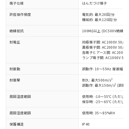
※1 対応状況
端子仕様
はんだづけ端子
許容操作頻度
対応済み：EU RoHS指令（10物質）の
電気的: 最大20回/分
機械的: 最大120回/分
非含有に対応した製品が提供可能な商品で
す。
絶縁抵抗
100MΩ以上 (DC500V絶縁抵
対応予定：EU RoHS指令（10物質）の非含
ご利用条件
有に対応した製品に切り替える予定のある
耐電圧
同極端子間: AC1000V 50/60H
商品です。
異極端子間: AC2000V 50/60H
対応予定なし：EU RoHS指令（10物質）の
各端子とアース間: AC2000V 50
以下の条件をお読みいただき、同意のうえ
非含有に非対応の商品で、対応品を出す予
ランプ端子間: AC1000V 50/
ご利用ください。
定はありません。
耐振動
調査・確認中：EU RoHS指令（10物質）の
誤動作: 10～55Hz 複振幅 1
本サービスは、当社制御機器事業取扱
※1 中国RoHS○×表
非含有の対応状況を調査中または確認中の
商品の当社在庫状況および標準価格
2
耐衝撃
耐久: 最大500m/s
商品です。
(税抜)を提供させていただくもので
2
誤動作: 最大150m/s
(誤動作
「○」：最大均質材料含有率が中国RoHSの
非該当品：ライセンス料など無形物で、有
す。
基準値以下であることを示します。
害物質有無と関係のない商品です。
当社制御機器事業取扱商品の中には、
周囲温度範囲
使用時: -10～55℃ (ただ
「×」：最大均質材料含有率が中国RoHSの
仕入先様の事情により、非含有部品として
保存時: -25～65℃ (ただ
本サービスの対象外となる商品もある
基準値を超えていることを示します。
いたものが、含有品と判明した場合などや
当社は、これら貴社製品のうち、外国
ことをご了承ください。
「－」：未確認です。当社販売部門へお問
むを得ず変更することがあります。
為替および外国貿易法に定める商品
周囲湿度範囲
使用時: 35～85%RH
在庫状況および標準価格照会結果は、
い合わせください。
（以下｢規制貨物等」という）を輸出
記載している更新日時点での社内デー
*EU RoHS指令（10物質）：
保護構造
IP40
または国外への提供する場合は、日本
記
タに基づき作成されるものであり、閲
説明
鉛(Pb) 1000ppm以下、 水銀(Hg) 1000ppm以下、 カド
*中国RoHS10物質の基準値 (GB/T26572)：