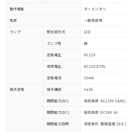
動作機能
モーメンタリ
負荷
一般負荷用
ランプ
照光部方式
LED
ランプ色
緑
定格電圧
DC12V
使用電圧
DC12V±5%
定格電流
15mA
接点定格
接点構成
1a1b
開閉能力(AC)
抵抗負荷: AC125V 1A/AC250V
開閉能力(DC)
抵抗負荷: DC30V 1A
開閉能力説明
測定条件: 周囲温度 20±2℃