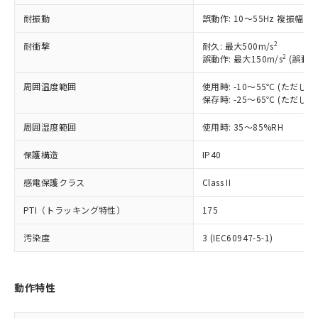
ご利用条件
有に対応した製品に切り替える予定のある
耐振動
誤動作: 10～55Hz 複振幅 1
商品です。
対応予定なし：EU RoHS指令（10物質）の
2
耐衝撃
以下の条件をお読みいただき、同意のうえ
耐久: 最大500m/s
非含有に非対応の商品で、対応品を出す予
2
誤動作: 最大150m/s
(誤動作
ご利用ください。
定はありません。
調査・確認中：EU RoHS指令（10物質）の
周囲温度範囲
使用時: -10～55℃ (ただ
本サービスは、当社制御機器事業取扱
※1 中国RoHS○×表
非含有の対応状況を調査中または確認中の
保存時: -25～65℃ (ただ
商品の当社在庫状況および標準価格
商品です。
(税抜)を提供させていただくもので
「○」：最大均質材料含有率が中国RoHSの
非該当品：ライセンス料など無形物で、有
周囲湿度範囲
使用時: 35～85%RH
す。
基準値以下であることを示します。
害物質有無と関係のない商品です。
当社制御機器事業取扱商品の中には、
「×」：最大均質材料含有率が中国RoHSの
保護構造
仕入先様の事情により、非含有部品として
IP40
本サービスの対象外となる商品もある
基準値を超えていることを示します。
いたものが、含有品と判明した場合などや
当社は、これら貴社製品のうち、外国
ことをご了承ください。
感電保護クラス
「－」：未確認です。当社販売部門へお問
Class II
むを得ず変更することがあります。
為替および外国貿易法に定める商品
在庫状況および標準価格照会結果は、
い合わせください。
（以下｢規制貨物等」という）を輸出
記載している更新日時点での社内デー
PTI（トラッキング特性）
175
*EU RoHS指令（10物質）：
または国外への提供する場合は、日本
記
タに基づき作成されるものであり、閲
説明
鉛(Pb) 1000ppm以下、 水銀(Hg) 1000ppm以下、 カド
*中国RoHS10物質の基準値 (GB/T26572)：
国政府の輸出許可(または役務取引許
号
覧された時点での実際の在庫および標
ミウム(Cd) 100ppm以下、
汚染度
3 (IEC60947-5-1)
Pb(鉛) :1000ppm、 Hg(水銀) : 1000ppm、 Cd(カドミウ
可)を取得するなどの必要な手続きを
六価クロム(Cr(Ⅵ)) 1000ppm以下、ポリ臭化ビフェニル
ム) : 100ppm、
準価格とは異なる場合があることをご
類(PBB) 1000ppm以下、ポリ臭化ジフェニルエーテル類
Cr(Ⅵ)(六価クロム) : 1000ppm、 PBBs(ポリ臭化ビフェ
とります。
了承ください。
(PBDE) 1000ppm以下、フタル酸ビス(2-エチルヘキシ
○
一定数以上の在庫あり
ニル類) : 1000ppm、 PBDEs(ポリ臭化ジフェニルエーテ
当社は規制貨物を破棄する場合は、完
ル) (DEHP)(別名：DOP) 1000ppm以下、フタル酸ブチ
正式な納期状況および標準価格はお客
ル類) : 1000ppm、
動作特性
ルベンジル（BBP） 1000ppm以下、フタル酸ジブチル
全に破砕するなど、違法に輸出されな
DBP(フタル酸ジブチル) : 1000ppm、 DIBP(フタル酸ジ
様のお取引先、またはお客様担当のオ
（DBP） 1000ppm以下、フタル酸ジイソブチル
イソブチル) : 1000ppm、 BBP(フタル酸ブチルベンジ
△
一定数には満たないが在庫あり
いよう必要な手段を講じます。
ムロン制御機器販売店・当社販売員に
(DIBP) 1000ppm以下
ル) : 1000ppm、