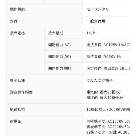
動作機能
モーメンタリ
負荷
一般負荷用
接点定格
接点構成
1a1b
開閉能力(AC)
抵抗負荷: AC125V 1A/AC250V
開閉能力(DC)
抵抗負荷: DC30V 1A
開閉能力説明
測定条件: 周囲温度 20±2℃
端子仕様
はんだづけ端子
許容操作頻度
電気的: 最大20回/分
機械的: 最大120回/分
※1 対応状況
絶縁抵抗
100MΩ以上 (DC500V絶縁抵
対応済み：EU RoHS指令（10物質）の
非含有に対応した製品が提供可能な商品で
耐電圧
同極端子間: AC1000V 50/60H
す。
異極端子間: AC2000V 50/60H
対応予定：EU RoHS指令（10物質）の非含
各端子とアース間: AC2000V 50