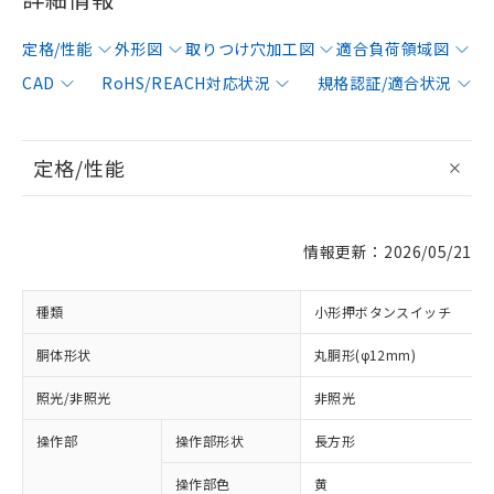
定格/性能
外形図
取りつけ穴加工図
適合負荷領域図
CAD
RoHS/REACH対応状況
規格認証/適合状況
定格/性能
情報更新：2026/05/21
種類
小形押ボタンスイッチ
胴体形状
丸胴形(φ12mm)
照光/非照光
非照光
操作部
操作部形状
長方形
操作部色
黄