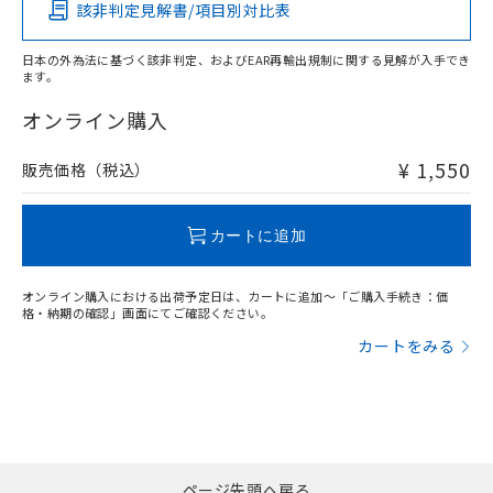
該非判定見解書/項目別対比表
O
O
O
O
日本の外為法に基づく該非判定、およびEAR再輸出規制に関する見解が入手でき
ます。
"対応済み"や非含有の記載がされた商品であっても、流通
在庫等で未対応品が混在する可能性があります。
オンライン購入
非含有品が必要な際は、弊社営業部門もしくは販売店へお
問い合わせください。
¥ 1,550
販売価格（税込）
この製品のRoHS/REACH対応状況ページへ
カートに追加
オンライン購入における出荷予定日は、カートに追加～「ご購入手続き：価
格・納期の確認」画面にてご確認ください。
カートをみる
ページ先頭へ戻る