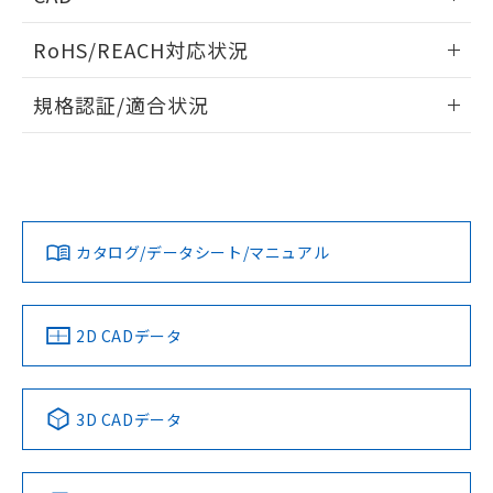
また、RoHS指令のフタル酸エステル類４
ログイン/会員登録いただくと、CADデータをダウンロー
物質の対応では、対応完了までの期間は出
RoHS/REACH対応状況
ドすることができます。
荷製品に未対応品が混在することから備考
欄に対応日を記載しておりました。
情報更新：2026/7/29
規格認証/適合状況
既に当社にて対応品への在庫切替を完了
ログイン/会員登録
していることから、特段のことがない限
EU RoHS
注意事項・凡例
A3CJ-90A0-Yについての規格認証/適合状況については、「カ
り、2022年1月12日より割愛しておりま
スタマーサポートセンタ お客様相談室」または貴社担当オム
す。
ロン営業員または販売店にお問い合わせください。
対応状況
対応予定月
※1
※2
ダウンロードデータをご利用いただく前に、以下を必ずお読
みください。
お問い合わせ
カタログ/データシート/マニュアル
対応済み
ソフトウェアの使用条件
中国 RoHS
注意事項・凡例
2D CADデータ
中国 RoHS表
※1 ※2
3D CADデータ
Pb
Hg
Cd
Cr(VI)