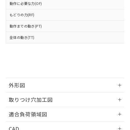
当社は貴社製品を、核兵器、ミサイ
但し、RoHS指令で産業用監視および制御機器に対する
DEHP(フタル酸ビス(2-エチルヘキシル)) : 1000ppm
ご相談ください。
動作に必要な力(OF)
適用除外項目は除く。
ル、化学兵器、生物兵器またはその他
－
在庫なし(最新の在庫状況につ
オムロン制御機器販売店や当社販売拠
フタル酸エステル類の４物質については閾値を超える意
武器並びにこれらの製造装置等に一切
いては、お客様のお取引先、ま
もどりの力(RF)
図的な使用がないことを確認しています。
点は「
販売ネットワーク
」をご確認
※2 環境保護使用期限
使用いたしません。
たはお客様担当のオムロン制御
ください。
当社は、貴社製品を第三者に販売する
動作までの動き(PT)
機器販売店・当社販売員にご確
在庫状況および標準価格結果を当社の
※2 対応予定月
「ｅ」：有害物質（10物質）のすべてが基
場合は、上記1、2および3の内容を当
認ください)
事前の承諾なく第三者に漏洩または開
準値以下であることを示します。
全体の動き(TT)
該第三者に通知します。また当社は、
示しないようお願いします。
部品在庫の切り替え状況などにより、予定
「10」：通常の使用状況下において有害物
販売先および販売に係わる関係者が違
マイパーツ機能（部品リスト作成サー
空
受注生産機種、また在庫状況の
月が前後することがあります。
質が外部に漏えいし、環境に深刻な影響を
法に輸出するおそれがある場合は、取
ビス）をご利用いただくには、I-Web
白
情報を公開していない機種
及ぼさない年数を意味します。
り引きをいたしません。
メンバーズにご登録されている必要が
「－」：未確認です。当社販売部門へお問
あります。
い合わせください。
お客様が当ウェブサイト上で当社にご
※3 非含有証明書ダウンロード
登録された部品リストについて、当社
および当社の共同利用者が、当社の製
外形図
下記の非含有証明書をダウンロードするこ
品・サービスに関するお客様との取
とができます。
合意する
キャンセル
引・商談に必要な範囲で利用すること
情報更新：2026/05/21
取りつけ穴加工図
をご了承ください。
EU RoHS指令（10物質）の非含有証明書
※当社の共同利用者とは、
"個人情報
情報更新：2026/05/21
51物質の非含有証明書（当社基準）
適合負荷領域図
の共同利用に関して"
の「1.共同利
※本証明書は発行日時点で非含有を証明す
用者の範囲」に記載されている法人を
るもので、過去に遡って非含有を証明する
情報更新：2026/05/21
指します。
CAD
ものではありません。