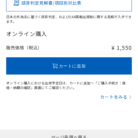
該非判定見解書/項目別対比表
O
O
O
O
日本の外為法に基づく該非判定、およびEAR再輸出規制に関する見解が入手でき
ます。
"対応済み"や非含有の記載がされた商品であっても、流通
在庫等で未対応品が混在する可能性があります。
オンライン購入
非含有品が必要な際は、弊社営業部門もしくは販売店へお
問い合わせください。
¥ 1,550
販売価格（税込）
この製品のRoHS/REACH対応状況ページへ
カートに追加
オンライン購入における出荷予定日は、カートに追加～「ご購入手続き：価
格・納期の確認」画面にてご確認ください。
カートをみる
ページ先頭へ戻る