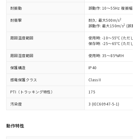
ご利用条件
有に対応した製品に切り替える予定のある
耐振動
誤動作: 10～55Hz 複振幅 1
商品です。
対応予定なし：EU RoHS指令（10物質）の
2
耐衝撃
以下の条件をお読みいただき、同意のうえ
耐久: 最大500m/s
非含有に非対応の商品で、対応品を出す予
2
誤動作: 最大150m/s
(誤動作
ご利用ください。
定はありません。
調査・確認中：EU RoHS指令（10物質）の
周囲温度範囲
使用時: -10～55℃ (ただ
本サービスは、当社制御機器事業取扱
※1 中国RoHS○×表
非含有の対応状況を調査中または確認中の
保存時: -25～65℃ (ただ
商品の当社在庫状況および標準価格
商品です。
(税抜)を提供させていただくもので
「○」：最大均質材料含有率が中国RoHSの
非該当品：ライセンス料など無形物で、有
周囲湿度範囲
使用時: 35～85%RH
す。
基準値以下であることを示します。
害物質有無と関係のない商品です。
当社制御機器事業取扱商品の中には、
「×」：最大均質材料含有率が中国RoHSの
保護構造
仕入先様の事情により、非含有部品として
IP40
本サービスの対象外となる商品もある
基準値を超えていることを示します。
いたものが、含有品と判明した場合などや
当社は、これら貴社製品のうち、外国
ことをご了承ください。
感電保護クラス
「－」：未確認です。当社販売部門へお問
Class II
むを得ず変更することがあります。
為替および外国貿易法に定める商品
在庫状況および標準価格照会結果は、
い合わせください。
（以下｢規制貨物等」という）を輸出
記載している更新日時点での社内デー
PTI（トラッキング特性）
175
*EU RoHS指令（10物質）：
または国外への提供する場合は、日本
記
タに基づき作成されるものであり、閲
説明
鉛(Pb) 1000ppm以下、 水銀(Hg) 1000ppm以下、 カド
*中国RoHS10物質の基準値 (GB/T26572)：
国政府の輸出許可(または役務取引許
号
覧された時点での実際の在庫および標
ミウム(Cd) 100ppm以下、
汚染度
3 (IEC60947-5-1)
Pb(鉛) :1000ppm、 Hg(水銀) : 1000ppm、 Cd(カドミウ
可)を取得するなどの必要な手続きを
六価クロム(Cr(Ⅵ)) 1000ppm以下、ポリ臭化ビフェニル
ム) : 100ppm、
準価格とは異なる場合があることをご
類(PBB) 1000ppm以下、ポリ臭化ジフェニルエーテル類
Cr(Ⅵ)(六価クロム) : 1000ppm、 PBBs(ポリ臭化ビフェ
とります。
了承ください。
(PBDE) 1000ppm以下、フタル酸ビス(2-エチルヘキシ
○
一定数以上の在庫あり
ニル類) : 1000ppm、 PBDEs(ポリ臭化ジフェニルエーテ
当社は規制貨物を破棄する場合は、完
ル) (DEHP)(別名：DOP) 1000ppm以下、フタル酸ブチ
正式な納期状況および標準価格はお客
ル類) : 1000ppm、
動作特性
ルベンジル（BBP） 1000ppm以下、フタル酸ジブチル
全に破砕するなど、違法に輸出されな
DBP(フタル酸ジブチル) : 1000ppm、 DIBP(フタル酸ジ
様のお取引先、またはお客様担当のオ
（DBP） 1000ppm以下、フタル酸ジイソブチル
イソブチル) : 1000ppm、 BBP(フタル酸ブチルベンジ
△
一定数には満たないが在庫あり
いよう必要な手段を講じます。
ムロン制御機器販売店・当社販売員に
(DIBP) 1000ppm以下
ル) : 1000ppm、