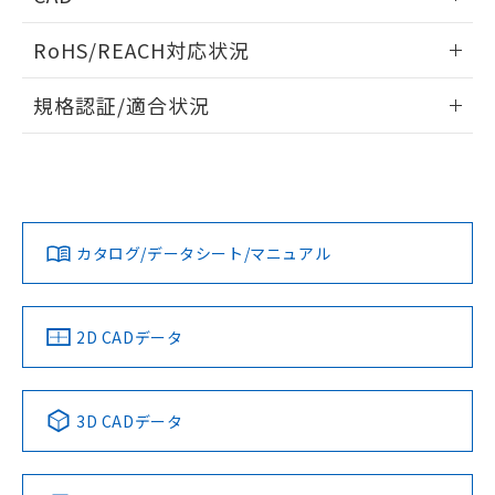
また、RoHS指令のフタル酸エステル類４
ログイン/会員登録いただくと、CADデータをダウンロー
物質の対応では、対応完了までの期間は出
RoHS/REACH対応状況
ドすることができます。
荷製品に未対応品が混在することから備考
欄に対応日を記載しておりました。
情報更新：2026/7/29
規格認証/適合状況
既に当社にて対応品への在庫切替を完了
ログイン/会員登録
していることから、特段のことがない限
EU RoHS
注意事項・凡例
A3CJ-90A0-Wについての規格認証/適合状況については、
り、2022年1月12日より割愛しておりま
「カスタマーサポートセンタ お客様相談室」または貴社担当
す。
オムロン営業員または販売店にお問い合わせください。
対応状況
対応予定月
※1
※2
ダウンロードデータをご利用いただく前に、以下を必ずお読
みください。
お問い合わせ
カタログ/データシート/マニュアル
対応済み
ソフトウェアの使用条件
中国 RoHS
注意事項・凡例
2D CADデータ
中国 RoHS表
※1 ※2
3D CADデータ
Pb
Hg
Cd
Cr(VI)