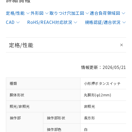
定格/性能
外形図
取りつけ穴加工図
適合負荷領域図
CAD
RoHS/REACH対応状況
規格認証/適合状況
定格/性能
情報更新：2026/05/21
種類
小形押ボタンスイッチ
胴体形状
丸胴形(φ12mm)
照光/非照光
非照光
操作部
操作部形状
長方形
操作部色
白