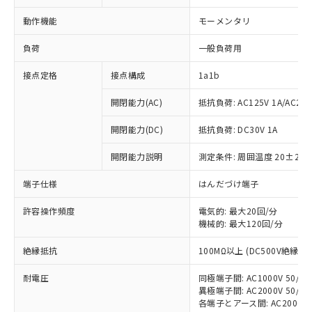
動作機能
モーメンタリ
負荷
一般負荷用
接点定格
接点構成
1a1b
開閉能力(AC)
抵抗負荷: AC125V 1A/AC250V
開閉能力(DC)
抵抗負荷: DC30V 1A
開閉能力説明
測定条件: 周囲温度 20±2℃
端子仕様
はんだづけ端子
許容操作頻度
電気的: 最大20回/分
機械的: 最大120回/分
※1 対応状況
絶縁抵抗
100MΩ以上 (DC500V絶縁抵
対応済み：EU RoHS指令（10物質）の
非含有に対応した製品が提供可能な商品で
耐電圧
同極端子間: AC1000V 50/60H
す。
異極端子間: AC2000V 50/60H
対応予定：EU RoHS指令（10物質）の非含
各端子とアース間: AC2000V 50