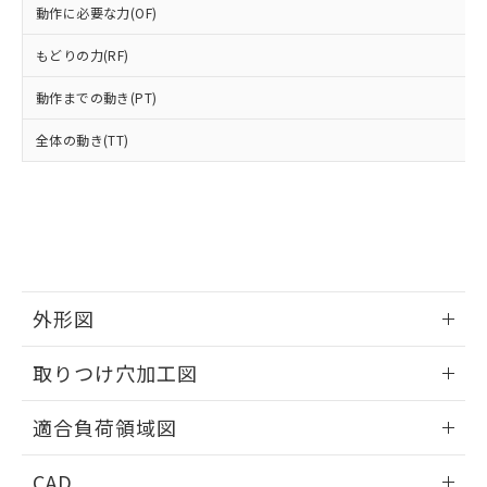
当社は貴社製品を、核兵器、ミサイ
但し、RoHS指令で産業用監視および制御機器に対する
DEHP(フタル酸ビス(2-エチルヘキシル)) : 1000ppm
ご相談ください。
動作に必要な力(OF)
適用除外項目は除く。
ル、化学兵器、生物兵器またはその他
－
在庫なし(最新の在庫状況につ
オムロン制御機器販売店や当社販売拠
フタル酸エステル類の４物質については閾値を超える意
武器並びにこれらの製造装置等に一切
いては、お客様のお取引先、ま
もどりの力(RF)
図的な使用がないことを確認しています。
点は「
販売ネットワーク
」をご確認
※2 環境保護使用期限
使用いたしません。
たはお客様担当のオムロン制御
ください。
当社は、貴社製品を第三者に販売する
動作までの動き(PT)
機器販売店・当社販売員にご確
在庫状況および標準価格結果を当社の
※2 対応予定月
「ｅ」：有害物質（10物質）のすべてが基
場合は、上記1、2および3の内容を当
認ください)
事前の承諾なく第三者に漏洩または開
準値以下であることを示します。
全体の動き(TT)
該第三者に通知します。また当社は、
示しないようお願いします。
部品在庫の切り替え状況などにより、予定
「10」：通常の使用状況下において有害物
販売先および販売に係わる関係者が違
マイパーツ機能（部品リスト作成サー
空
受注生産機種、また在庫状況の
月が前後することがあります。
質が外部に漏えいし、環境に深刻な影響を
法に輸出するおそれがある場合は、取
ビス）をご利用いただくには、I-Web
白
情報を公開していない機種
及ぼさない年数を意味します。
り引きをいたしません。
メンバーズにご登録されている必要が
「－」：未確認です。当社販売部門へお問
あります。
い合わせください。
お客様が当ウェブサイト上で当社にご
※3 非含有証明書ダウンロード
登録された部品リストについて、当社
および当社の共同利用者が、当社の製
外形図
下記の非含有証明書をダウンロードするこ
品・サービスに関するお客様との取
とができます。
合意する
キャンセル
引・商談に必要な範囲で利用すること
情報更新：2026/05/21
取りつけ穴加工図
をご了承ください。
EU RoHS指令（10物質）の非含有証明書
※当社の共同利用者とは、
"個人情報
情報更新：2026/05/21
51物質の非含有証明書（当社基準）
適合負荷領域図
の共同利用に関して"
の「1.共同利
※本証明書は発行日時点で非含有を証明す
用者の範囲」に記載されている法人を
るもので、過去に遡って非含有を証明する
情報更新：2026/05/21
指します。
CAD
ものではありません。