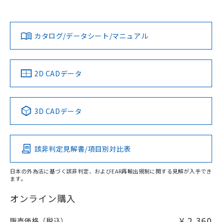
オムロン営業員または販売店にお問い合わせください。
対応状況
対応予定月
※1
※2
ダウンロードデータをご利用いただく前に、以下を必ずお読
みください。
お問い合わせ
カタログ/データシート/マニュアル
対応済み
ソフトウェアの使用条件
中国 RoHS
注意事項・凡例
2D CADデータ
中国 RoHS表
※1 ※2
3D CADデータ
Pb
Hg
Cd
Cr(VI)
該非判定見解書/項目別対比表
O
O
O
O
日本の外為法に基づく該非判定、およびEAR再輸出規制に関する見解が入手でき
ます。
"対応済み"や非含有の記載がされた商品であっても、流通
在庫等で未対応品が混在する可能性があります。
オンライン購入
非含有品が必要な際は、弊社営業部門もしくは販売店へお
問い合わせください。
¥ 2,360
販売価格（税込）