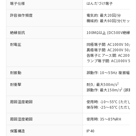
端子仕様
はんだづけ端子
※1 対応状況
許容操作頻度
電気的: 最大20回/分
機械的: 最大60回/分(セット
対応済み：EU RoHS指令（10物質）の
非含有に対応した製品が提供可能な商品で
絶縁抵抗
100MΩ以上 (DC500V絶縁抵
す。
対応予定：EU RoHS指令（10物質）の非含
耐電圧
同極端子間: AC1000V 50/60H
ご利用条件
有に対応した製品に切り替える予定のある
異極端子間: AC2000V 50/60H
商品です。
各端子とアース間: AC2000V 50
対応予定なし：EU RoHS指令（10物質）の
ランプ端子間: AC1000V 50/
以下の条件をお読みいただき、同意のうえ
非含有に非対応の商品で、対応品を出す予
ご利用ください。
定はありません。
耐振動
誤動作: 10～55Hz 複振幅 1
調査・確認中：EU RoHS指令（10物質）の
本サービスは、当社制御機器事業取扱
※1 中国RoHS○×表
2
耐衝撃
耐久: 最大500m/s
非含有の対応状況を調査中または確認中の
商品の当社在庫状況および標準価格
2
誤動作: 最大150m/s
(誤動作
商品です。
(税抜)を提供させていただくもので
「○」：最大均質材料含有率が中国RoHSの
非該当品：ライセンス料など無形物で、有
す。
周囲温度範囲
使用時: -10～55℃ (ただ
基準値以下であることを示します。
害物質有無と関係のない商品です。
当社制御機器事業取扱商品の中には、
保存時: -25～65℃ (ただ
「×」：最大均質材料含有率が中国RoHSの
仕入先様の事情により、非含有部品として
本サービスの対象外となる商品もある
基準値を超えていることを示します。
いたものが、含有品と判明した場合などや
当社は、これら貴社製品のうち、外国
周囲湿度範囲
使用時: 35～85%RH
ことをご了承ください。
「－」：未確認です。当社販売部門へお問
むを得ず変更することがあります。
為替および外国貿易法に定める商品
在庫状況および標準価格照会結果は、
い合わせください。
（以下｢規制貨物等」という）を輸出
保護構造
IP40
記載している更新日時点での社内デー