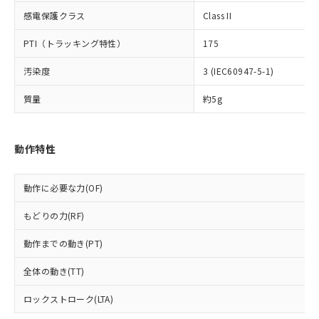
*EU RoHS指令（10物質）：
または国外への提供する場合は、日本
記
タに基づき作成されるものであり、閲
説明
鉛(Pb) 1000ppm以下、 水銀(Hg) 1000ppm以下、 カド
*中国RoHS10物質の基準値 (GB/T26572)：
感電保護クラス
Class II
国政府の輸出許可(または役務取引許
号
覧された時点での実際の在庫および標
ミウム(Cd) 100ppm以下、
Pb(鉛) :1000ppm、 Hg(水銀) : 1000ppm、 Cd(カドミウ
可)を取得するなどの必要な手続きを
六価クロム(Cr(Ⅵ)) 1000ppm以下、ポリ臭化ビフェニル
ム) : 100ppm、
準価格とは異なる場合があることをご
PTI（トラッキング特性）
175
類(PBB) 1000ppm以下、ポリ臭化ジフェニルエーテル類
Cr(Ⅵ)(六価クロム) : 1000ppm、 PBBs(ポリ臭化ビフェ
とります。
了承ください。
(PBDE) 1000ppm以下、フタル酸ビス(2-エチルヘキシ
○
一定数以上の在庫あり
ニル類) : 1000ppm、 PBDEs(ポリ臭化ジフェニルエーテ
当社は規制貨物を破棄する場合は、完
ル) (DEHP)(別名：DOP) 1000ppm以下、フタル酸ブチ
正式な納期状況および標準価格はお客
ル類) : 1000ppm、
汚染度
3 (IEC60947-5-1)
ルベンジル（BBP） 1000ppm以下、フタル酸ジブチル
全に破砕するなど、違法に輸出されな
DBP(フタル酸ジブチル) : 1000ppm、 DIBP(フタル酸ジ
様のお取引先、またはお客様担当のオ
（DBP） 1000ppm以下、フタル酸ジイソブチル
イソブチル) : 1000ppm、 BBP(フタル酸ブチルベンジ
△
一定数には満たないが在庫あり
いよう必要な手段を講じます。
ムロン制御機器販売店・当社販売員に
(DIBP) 1000ppm以下
質量
約5g
ル) : 1000ppm、
当社は貴社製品を、核兵器、ミサイ
但し、RoHS指令で産業用監視および制御機器に対する
DEHP(フタル酸ビス(2-エチルヘキシル)) : 1000ppm
ご相談ください。
適用除外項目は除く。
ル、化学兵器、生物兵器またはその他
－
在庫なし(最新の在庫状況につ
オムロン制御機器販売店や当社販売拠
フタル酸エステル類の４物質については閾値を超える意
武器並びにこれらの製造装置等に一切
いては、お客様のお取引先、ま
図的な使用がないことを確認しています。
点は「
販売ネットワーク
」をご確認
動作特性
※2 環境保護使用期限
使用いたしません。
たはお客様担当のオムロン制御
ください。
当社は、貴社製品を第三者に販売する
機器販売店・当社販売員にご確
在庫状況および標準価格結果を当社の
※2 対応予定月
「ｅ」：有害物質（10物質）のすべてが基
場合は、上記1、2および3の内容を当
認ください)
事前の承諾なく第三者に漏洩または開
動作に必要な力(OF)
準値以下であることを示します。
該第三者に通知します。また当社は、
示しないようお願いします。
部品在庫の切り替え状況などにより、予定
「10」：通常の使用状況下において有害物
販売先および販売に係わる関係者が違
もどりの力(RF)
マイパーツ機能（部品リスト作成サー
空
受注生産機種、また在庫状況の
月が前後することがあります。
質が外部に漏えいし、環境に深刻な影響を
法に輸出するおそれがある場合は、取
ビス）をご利用いただくには、I-Web
白
情報を公開していない機種
及ぼさない年数を意味します。
り引きをいたしません。
動作までの動き(PT)
メンバーズにご登録されている必要が
「－」：未確認です。当社販売部門へお問
あります。
い合わせください。
全体の動き(TT)
お客様が当ウェブサイト上で当社にご
※3 非含有証明書ダウンロード
登録された部品リストについて、当社
ロックストローク(LTA)
および当社の共同利用者が、当社の製
下記の非含有証明書をダウンロードするこ