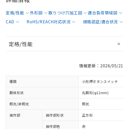
定格/性能
外形図
取りつけ穴加工図
適合負荷領域図
CAD
RoHS/REACH対応状況
規格認証/適合状況
定格/性能
情報更新：2026/05/21
種類
小形押ボタンスイッチ
胴体形状
丸胴形(φ12mm)
照光/非照光
照光
操作部
操作部形状
正方形
操作部色
赤