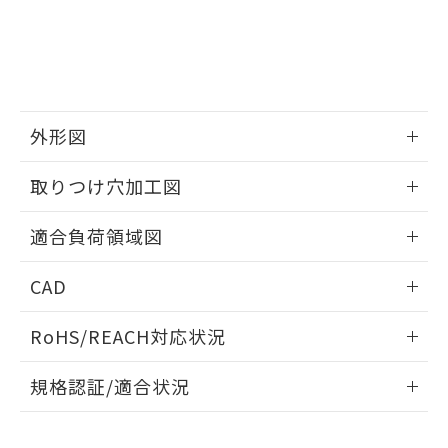
品・サービスに関するお客様との取
とができます。
合意する
キャンセル
引・商談に必要な範囲で利用すること
をご了承ください。
EU RoHS指令（10物質）の非含有証明書
※当社の共同利用者とは、
"個人情報
51物質の非含有証明書（当社基準）
の共同利用に関して"
の「1.共同利
※本証明書は発行日時点で非含有を証明す
用者の範囲」に記載されている法人を
るもので、過去に遡って非含有を証明する
指します。
外形図
ものではありません。
また、RoHS指令のフタル酸エステル類４
情報更新：2026/05/21
取りつけ穴加工図
物質の対応では、対応完了までの期間は出
荷製品に未対応品が混在することから備考
情報更新：2026/05/21
欄に対応日を記載しておりました。
適合負荷領域図
既に当社にて対応品への在庫切替を完了
していることから、特段のことがない限
情報更新：2026/05/21
CAD
り、2022年1月12日より割愛しておりま
す。
ログイン/会員登録いただくと、CADデータをダウンロー
RoHS/REACH対応状況
ドすることができます。
情報更新：2026/7/29
規格認証/適合状況
ログイン/会員登録
EU RoHS
注意事項・凡例
A3CA-90B1-05ERについての規格認証/適合状況については、
「カスタマーサポートセンタ お客様相談室」または貴社担当