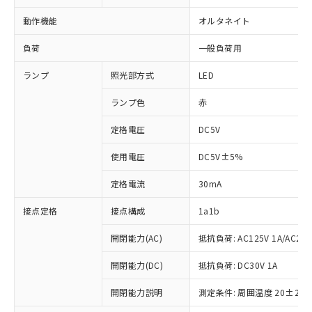
動作機能
オルタネイト
負荷
一般負荷用
ランプ
照光部方式
LED
ランプ色
赤
定格電圧
DC5V
使用電圧
DC5V±5%
定格電流
30mA
接点定格
接点構成
1a1b
開閉能力(AC)
抵抗負荷: AC125V 1A/AC250V
開閉能力(DC)
抵抗負荷: DC30V 1A
開閉能力説明
測定条件: 周囲温度 20±2℃