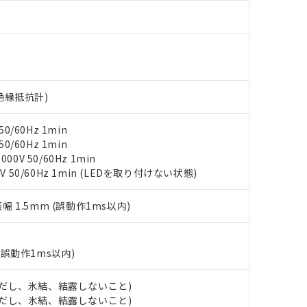
ンス料など無形物で、有害物質有無と関係のない商品です。
○×表
より、非含有部品としていたものが、含有品と判明した場合などやむ
みいただき、同意のうえご利用ください。
材料含有率が中国RoHSの基準値以下であることを示します。
材料含有率が中国RoHSの基準値を超えていることを示します。
、当社制御機器事業取扱商品の当社在庫状況および標準価格(税抜)
ら貴社製品のうち、外国為替および外国貿易法に定める商品（以下｢
質）：
す。当社販売部門へお問い合わせください。
 水銀(Hg) 1000ppm以下、 カドミウム(Cd) 100ppm以下、
たは国外への提供する場合は、日本国政府の輸出許可(または役務取
000ppm以下、ポリ臭化ビフェニル類(PBB) 1000ppm以下、ポリ臭化ジフェニルエーテル類(P
事業取扱商品の中には、本サービスの対象外となる商品もあること
手続きをとります。
キシル) (DEHP)(別名：DOP) 1000ppm以下、フタル酸ブチルベンジル（BBP） 100
V絶縁抵抗計)
(GB/T26572)：
以下、フタル酸ジイソブチル (DIBP) 1000ppm以下
び標準価格照会結果は、記載している更新日時点での社内データに
物を破棄する場合は、完全に破砕するなど、違法に輸出されないよ
(水銀) : 1000ppm、 Cd(カドミウム) : 100ppm、
業用監視および制御機器に対する適用除外項目は除く。
覧された時点での実際の在庫および標準価格とは異なる場合がある
1000ppm、 PBBs(ポリ臭化ビフェニル類) : 1000ppm、 PBDEs(ポリ臭化ジフェニルエーテル類
物質については閾値を超える意図的な使用がないことを確認しています。
上の在庫あり
 1000ppm、 DIBP(フタル酸ジイソブチル) : 1000ppm、 BBP(フタル酸ブチルベンジル) :
0/60Hz 1min
品を、核兵器、ミサイル、化学兵器、生物兵器またはその他武器並
チルヘキシル)) : 1000ppm
況および標準価格はお客様のお取引先、またはお客様担当のオムロ
0/60Hz 1min
用いたしません。
ご相談ください。
0V 50/60Hz 1min
は満たないが在庫あり
製品を第三者に販売する場合は、上記1、2および3の内容を当該第
機器販売店や当社販売拠点は「
販売ネットワーク
」をご確認くだ
V 50/60Hz 1min (LEDを取り付けない状態)
販売先および販売に係わる関係者が違法に輸出するおそれがある場
用期限
び標準価格結果を当社の事前の承諾なく第三者に漏洩または開示し
え状況などにより、予定月が前後することがあります。
(最新の在庫状況については、お客様のお取引先、またはお客様担当
（10物質）のすべてが基準値以下であることを示します。
振幅 1.5mm (誤動作1ms以内)
店・当社販売員にご確認ください)
能（部品リスト作成サービス）をご利用いただくには、I-Webメン
使用状況下において有害物質が外部に漏えいし、環境に深刻な影響を
あります。
機種、また在庫状況の情報を公開していない機種
ェブサイト上で当社にご登録された部品リストについて、当社およ
書ダウンロード
す。当社販売部門へお問い合わせください。
(誤動作1ms以内)
品・サービスに関するお客様との取引・商談に必要な範囲で利用す
合意する
キャンセル
書をダウンロードすることができます。
 (ただし、氷結、結露しないこと)
利用者とは、
"個人情報の共同利用に関して"
の「1.共同利用者の
 (ただし、氷結、結露しないこと)
します。
10物質）の非含有証明書