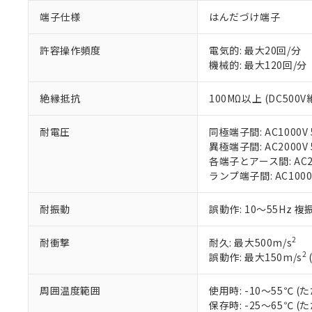
非該当品：ライセ
※1 中国RoHS
仕入先様の事情に
端子仕様
はんだづけ端子
があります。
以下の条件をお読
「○」：最大均質
許容操作頻度
電気的: 最大20回/分
「×」：最大均質
本サービスは
当社は、これ
*EU RoHS指令（10物
機械的: 最大120回/分
「－」：未確認で
鉛(Pb) 1000ppm以下、
くものです。
う）を輸出ま
記
説明
六価クロム(Cr(Ⅵ)) 1
当社制御機器
などの必要な
フタル酸ビス(2-エチルヘ
号
絶縁抵抗
100MΩ以上 (DC500
*中国RoHS10物質の基準値 
ル（DBP） 1000ppm
在庫状況およ
当社は規制貨
Pb(鉛) :1000ppm、 Hg
但し、RoHS指令で産
のであり、閲
ます。
Cr(Ⅵ)(六価クロム) : 
フタル酸エステル類の４
○
一定数以
DBP(フタル酸ジブチル) :
い。
耐電圧
同極端子間: AC1000V 5
当社は貴社製
DEHP(フタル酸ビス(2-エ
正式な納期状
異極端子間: AC2000V 5
置等に一切使
当社販売員に
各端子とアース間: AC200
※2 対応予定月
△
一定数に
当社は、貴社
オムロン制御
ランプ端子間: AC1000
また当社は、
※2 環境保護使
在庫状況およ
部品在庫の切り替
たしません。
－
在庫なし
す。
「ｅ」：有害物質
耐振動
誤動作: 10～55Hz 複
機器販売
マイパーツ機
「10」：通常の
ている必要が
味します。
2
耐衝撃
耐久: 最大500m/s
空
受注生産
お客様が当ウ
※3 非含有証明
「－」：未確認で
2
誤動作: 最大150m/s
白
が、当社の製
さい。
下記の非含有証明
周囲温度範囲
使用時: -10～55℃
※当社の共同
保存時: -25～65℃
いる法人を指
EU RoHS指令（