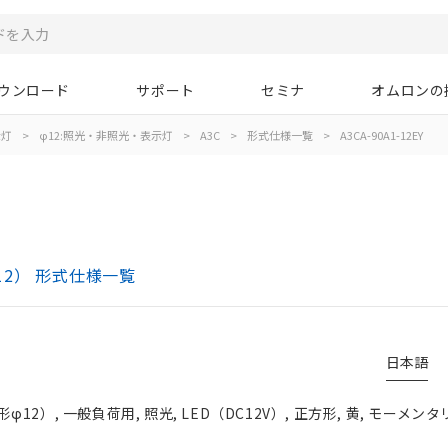
ウンロード
サポート
セミナ
オムロンの
示灯
>
φ12:照光・非照光・表示灯
>
A3C
>
形式仕様一覧
>
A3CA-90A1-12EY
12） 形式仕様一覧
日本語
）, 一般負荷用, 照光, LED（DC12V）, 正方形, 黄, モーメンタリ,