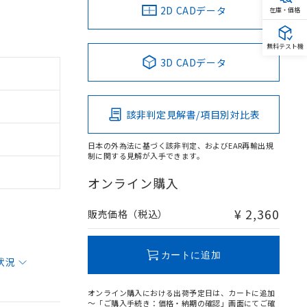
2D CADデータ
在庫・価格
無料テスト機
3D CADデータ
該非判定見解書/項目別対比表
日本の外為法に基づく該非判定、およびEAR再輸出規
制に関する見解が入手できます。
オンライン購入
¥ 2,360
販売価格（税込）
カートに追加
状況
オンライン購入における出荷予定日は、カートに追加
～「ご購入手続き：価格・納期の確認」画面にてご確