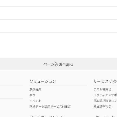
ードすることができます。
情報更新：
ログイン/会員登録
ては、「カスタマーサポートセンタ お客様相談室」または貴社担当オムロ
みください。
非含有証明書
※3
ページ先頭へ戻る
ダウンロードはこちら
ソリューション
サービスサポ
解決提案
テスト機貸出
事例
ロボティクスサ
イベント
日本語相談窓口
現場データ活用サービスi-BELT
輸出該非判定
I)
PBBs
PBDEs
DBP