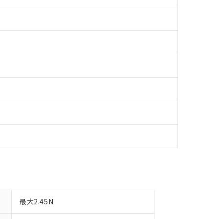
明書（当社基準）
日時点で非含有を証明するもので、過去に遡って非含有を証明するも
令のフタル酸エステル類４物質の対応では、対応完了までの期間は出
備考欄に対応日を記載しておりました。
品への在庫切替を完了していることから、特段のことがない限り、20
す。
最大2.45N