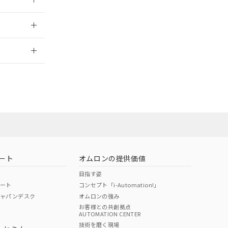
2026/7/29
ン営業員また
お問い合わせ
ート
オムロンの提供価値
目指す姿
ポート
コンセプト「i-Automation!」
ジャパンデスク
オムロンの強み
お客様との共創拠点
AUTOMATION CENTER
DIBP
BBP
DEHP
環境保護
技術を磨く現場