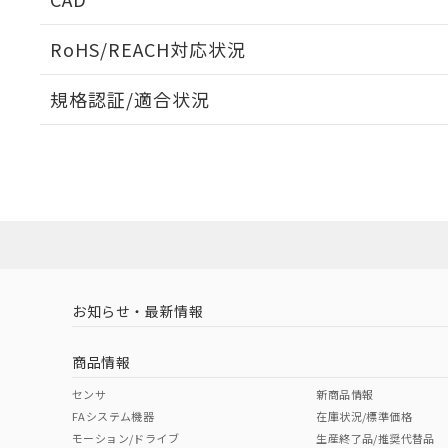
ログイン/会員登録いただくと、CADデータをダウンロ
RoHS/REACH対応状況
規格認証/適合状況
EU RoHS
注意事項・凡例
A3CA-90A1-12EYについての規格認証/適合状況につい
は販売店にお問い合わせください。
ダウンロードデータをご利用いただく前に、以下を必ずお読
対応状況
対応予定月
※1
※2
ソフトウェアの使用条件
対応済み
お知らせ・最新情報
中国 RoHS
注意事項・凡例
商品情報
中国 RoHS表
※1 ※2
センサ
新商品情報
FAシステム機器
在庫状況/標準価格
Pb
Hg
Cd
Cr(V
モーション/ドライブ
生産終了品/推奨代替品