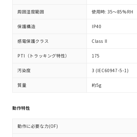
51物質の非含有証
※本証明書は発行
周囲湿度範囲
使用時: 35～85%RH
また、RoHS指
混在することから
保護構造
IP40
既に当社にて対応
り割愛しておりま
感電保護クラス
Class II
PTI（トラッキング特性）
175
汚染度
3 (IEC60947-5-1)
質量
約5g
動作特性
動作に必要な力(OF)