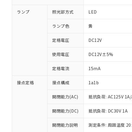
ランプ
照光部方式
LED
ランプ色
黄
定格電圧
DC12V
使用電圧
DC12V±5%
定格電流
15mA
接点定格
接点構成
1a1b
※1 対応状況
開閉能力(AC)
抵抗負荷: AC125V 1A/A
対応済み：EU
開閉能力(DC)
抵抗負荷: DC30V 1A
対応予定：EU R
対応予定なし：EU
開閉能力説明
測定条件: 周囲温度 2
調査・確認中：EU
ご利用条件