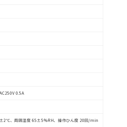
C250V 0.5A
 RoHS指令（10物質）の非含有に対応した製品が提供可能な商品です
oHS指令（10物質）の非含有に対応した製品に切り替える予定のある
 RoHS指令（10物質）の非含有に非対応の商品で、対応品を出す予
0±2℃、周囲湿度 65±5%RH、操作ひん度 20回/min
 RoHS指令（10物質）の非含有の対応状況を調査中または確認中の