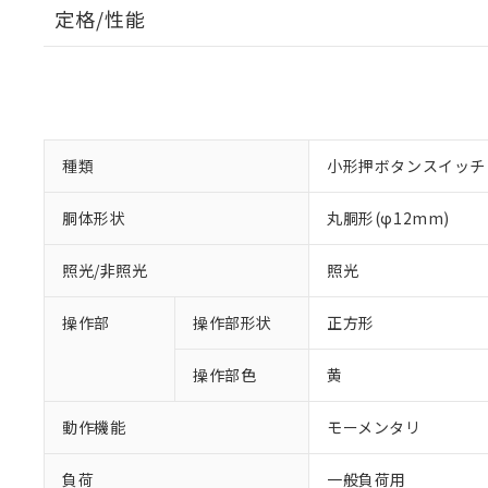
定格/性能
種類
小形押ボタンスイッチ
胴体形状
丸胴形(φ12mm)
照光/非照光
照光
操作部
操作部形状
正方形
操作部色
黄
動作機能
モーメンタリ
負荷
一般負荷用