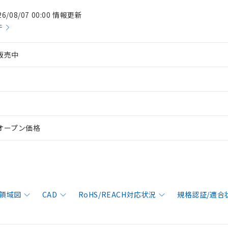
26/08/07 00:00 情報更新
件
販売中
オープン価格
領域図
CAD
RoHS/REACH対応状況
規格認証/適合