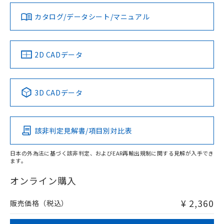
ダウンロードデータをご利用いただく前に、以下を必ずお読
みください。
お問い合わせ
カタログ/データシート/マニュアル
対応済み
ソフトウェアの使用条件
中国 RoHS
注意事項・凡例
2D CADデータ
中国 RoHS表
※1 ※2
3D CADデータ
Pb
Hg
Cd
Cr(VI)
該非判定見解書/項目別対比表
O
O
O
O
日本の外為法に基づく該非判定、およびEAR再輸出規制に関する見解が入手でき
ます。
"対応済み"や非含有の記載がされた商品であっても、流通
在庫等で未対応品が混在する可能性があります。
オンライン購入
非含有品が必要な際は、弊社営業部門もしくは販売店へお
問い合わせください。
¥ 2,360
販売価格（税込）