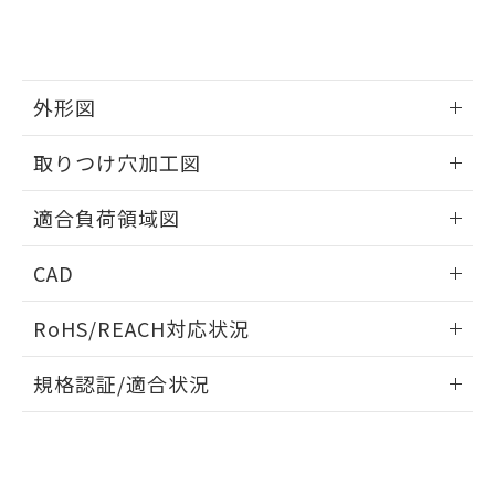
合意する
キャンセル
引・商談に必要な範囲で利用すること
をご了承ください。
EU RoHS指令（10物質）の非含有証明書
※当社の共同利用者とは、
"個人情報
51物質の非含有証明書（当社基準）
の共同利用に関して"
の「1.共同利
※本証明書は発行日時点で非含有を証明す
用者の範囲」に記載されている法人を
外形図
るもので、過去に遡って非含有を証明する
指します。
ものではありません。
情報更新：2026/05/21
取りつけ穴加工図
また、RoHS指令のフタル酸エステル類４
物質の対応では、対応完了までの期間は出
情報更新：2026/05/21
荷製品に未対応品が混在することから備考
適合負荷領域図
欄に対応日を記載しておりました。
既に当社にて対応品への在庫切替を完了
情報更新：2026/05/21
CAD
していることから、特段のことがない限
り、2022年1月12日より割愛しておりま
ログイン/会員登録いただくと、CADデータをダウンロー
す。
RoHS/REACH対応状況
ドすることができます。
情報更新：2026/7/29
規格認証/適合状況
ログイン/会員登録
EU RoHS
注意事項・凡例
A3CA-90A1-05ERについての規格認証/適合状況については、
「カスタマーサポートセンタ お客様相談室」または貴社担当
オムロン営業員または販売店にお問い合わせください。
対応状況
対応予定月
※1
※2