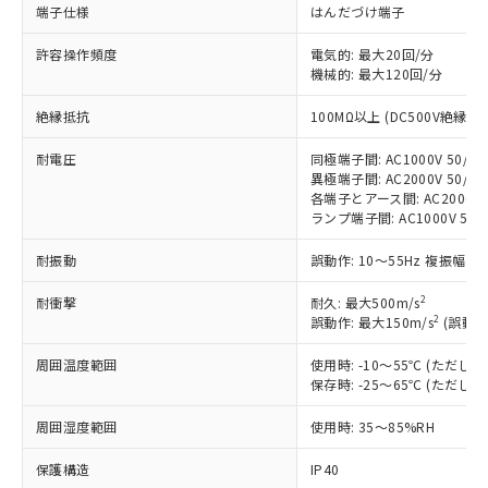
※1 対応状況
端子仕様
はんだづけ端子
許容操作頻度
対応済み：EU RoHS指令（10物質）の
電気的: 最大20回/分
機械的: 最大120回/分
非含有に対応した製品が提供可能な商品で
す。
絶縁抵抗
100MΩ以上 (DC500V絶縁抵
対応予定：EU RoHS指令（10物質）の非含
ご利用条件
有に対応した製品に切り替える予定のある
耐電圧
同極端子間: AC1000V 50/60H
商品です。
異極端子間: AC2000V 50/60H
対応予定なし：EU RoHS指令（10物質）の
各端子とアース間: AC2000V 50
以下の条件をお読みいただき、同意のうえ
非含有に非対応の商品で、対応品を出す予
ランプ端子間: AC1000V 50/
ご利用ください。
定はありません。
耐振動
調査・確認中：EU RoHS指令（10物質）の
誤動作: 10～55Hz 複振幅 1
本サービスは、当社制御機器事業取扱
※1 中国RoHS○×表
非含有の対応状況を調査中または確認中の
商品の当社在庫状況および標準価格
2
耐衝撃
耐久: 最大500m/s
商品です。
(税抜)を提供させていただくもので
2
誤動作: 最大150m/s
(誤動作
「○」：最大均質材料含有率が中国RoHSの
非該当品：ライセンス料など無形物で、有
す。
基準値以下であることを示します。
害物質有無と関係のない商品です。
当社制御機器事業取扱商品の中には、
周囲温度範囲
使用時: -10～55℃ (ただ
「×」：最大均質材料含有率が中国RoHSの
仕入先様の事情により、非含有部品として
保存時: -25～65℃ (ただ
本サービスの対象外となる商品もある
基準値を超えていることを示します。
いたものが、含有品と判明した場合などや
当社は、これら貴社製品のうち、外国
ことをご了承ください。
「－」：未確認です。当社販売部門へお問
むを得ず変更することがあります。
為替および外国貿易法に定める商品
周囲湿度範囲
使用時: 35～85%RH
在庫状況および標準価格照会結果は、
い合わせください。
（以下｢規制貨物等」という）を輸出
記載している更新日時点での社内デー
*EU RoHS指令（10物質）：
保護構造
IP40
または国外への提供する場合は、日本
記
タに基づき作成されるものであり、閲
説明
鉛(Pb) 1000ppm以下、 水銀(Hg) 1000ppm以下、 カド
*中国RoHS10物質の基準値 (GB/T26572)：