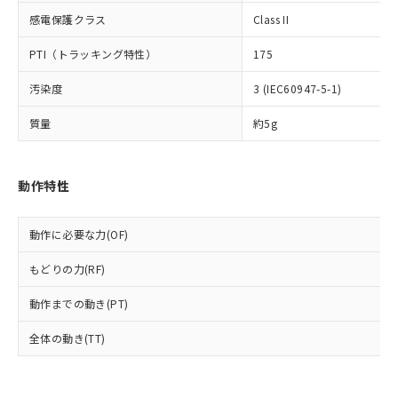
国政府の輸出許可(または役務取引許
号
覧された時点での実際の在庫および標
ミウム(Cd) 100ppm以下、
Pb(鉛) :1000ppm、 Hg(水銀) : 1000ppm、 Cd(カドミウ
感電保護クラス
Class II
可)を取得するなどの必要な手続きを
六価クロム(Cr(Ⅵ)) 1000ppm以下、ポリ臭化ビフェニル
ム) : 100ppm、
準価格とは異なる場合があることをご
類(PBB) 1000ppm以下、ポリ臭化ジフェニルエーテル類
Cr(Ⅵ)(六価クロム) : 1000ppm、 PBBs(ポリ臭化ビフェ
とります。
了承ください。
(PBDE) 1000ppm以下、フタル酸ビス(2-エチルヘキシ
○
一定数以上の在庫あり
ニル類) : 1000ppm、 PBDEs(ポリ臭化ジフェニルエーテ
PTI（トラッキング特性）
175
当社は規制貨物を破棄する場合は、完
ル) (DEHP)(別名：DOP) 1000ppm以下、フタル酸ブチ
正式な納期状況および標準価格はお客
ル類) : 1000ppm、
ルベンジル（BBP） 1000ppm以下、フタル酸ジブチル
全に破砕するなど、違法に輸出されな
DBP(フタル酸ジブチル) : 1000ppm、 DIBP(フタル酸ジ
様のお取引先、またはお客様担当のオ
汚染度
3 (IEC60947-5-1)
（DBP） 1000ppm以下、フタル酸ジイソブチル
イソブチル) : 1000ppm、 BBP(フタル酸ブチルベンジ
△
一定数には満たないが在庫あり
いよう必要な手段を講じます。
ムロン制御機器販売店・当社販売員に
(DIBP) 1000ppm以下
ル) : 1000ppm、
当社は貴社製品を、核兵器、ミサイ
但し、RoHS指令で産業用監視および制御機器に対する
DEHP(フタル酸ビス(2-エチルヘキシル)) : 1000ppm
ご相談ください。
質量
約5g
適用除外項目は除く。
ル、化学兵器、生物兵器またはその他
－
在庫なし(最新の在庫状況につ
オムロン制御機器販売店や当社販売拠
フタル酸エステル類の４物質については閾値を超える意
武器並びにこれらの製造装置等に一切
いては、お客様のお取引先、ま
図的な使用がないことを確認しています。
点は「
販売ネットワーク
」をご確認
※2 環境保護使用期限
使用いたしません。
たはお客様担当のオムロン制御
ください。
動作特性
当社は、貴社製品を第三者に販売する
機器販売店・当社販売員にご確
在庫状況および標準価格結果を当社の
※2 対応予定月
「ｅ」：有害物質（10物質）のすべてが基
場合は、上記1、2および3の内容を当
認ください)
事前の承諾なく第三者に漏洩または開
準値以下であることを示します。
該第三者に通知します。また当社は、
示しないようお願いします。
動作に必要な力(OF)
部品在庫の切り替え状況などにより、予定
「10」：通常の使用状況下において有害物
販売先および販売に係わる関係者が違
マイパーツ機能（部品リスト作成サー
空
受注生産機種、また在庫状況の
月が前後することがあります。
質が外部に漏えいし、環境に深刻な影響を
法に輸出するおそれがある場合は、取
もどりの力(RF)
ビス）をご利用いただくには、I-Web
白
情報を公開していない機種
及ぼさない年数を意味します。
り引きをいたしません。
メンバーズにご登録されている必要が
「－」：未確認です。当社販売部門へお問
動作までの動き(PT)
あります。
い合わせください。
お客様が当ウェブサイト上で当社にご
※3 非含有証明書ダウンロード
全体の動き(TT)
登録された部品リストについて、当社
および当社の共同利用者が、当社の製
下記の非含有証明書をダウンロードするこ
品・サービスに関するお客様との取
とができます。