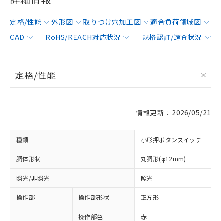
定格/性能
外形図
取りつけ穴加工図
適合負荷領域図
CAD
RoHS/REACH対応状況
規格認証/適合状況
定格/性能
情報更新：2026/05/21
種類
小形押ボタンスイッチ
胴体形状
丸胴形(φ12mm)
照光/非照光
照光
操作部
操作部形状
正方形
操作部色
赤