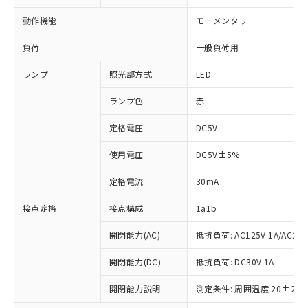
動作機能
モーメンタリ
負荷
一般負荷用
ランプ
照光部方式
LED
ランプ色
赤
定格電圧
DC5V
使用電圧
DC5V±5%
定格電流
30mA
接点定格
接点構成
1a1b
開閉能力(AC)
抵抗負荷: AC125V 1A/AC250V
開閉能力(DC)
抵抗負荷: DC30V 1A
開閉能力説明
測定条件: 周囲温度 20±2℃