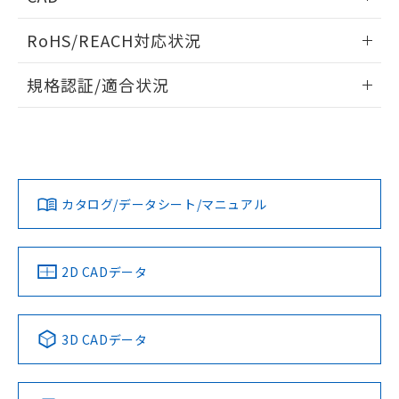
また、RoHS指令のフタル酸エステル類４
ログイン/会員登録いただくと、CADデータをダウンロー
物質の対応では、対応完了までの期間は出
RoHS/REACH対応状況
ドすることができます。
荷製品に未対応品が混在することから備考
欄に対応日を記載しておりました。
情報更新：2026/7/29
規格認証/適合状況
既に当社にて対応品への在庫切替を完了
ログイン/会員登録
していることから、特段のことがない限
EU RoHS
注意事項・凡例
A3CA-90A0-Rについての規格認証/適合状況については、
り、2022年1月12日より割愛しておりま
「カスタマーサポートセンタ お客様相談室」または貴社担当
す。
オムロン営業員または販売店にお問い合わせください。
対応状況
対応予定月
※1
※2
ダウンロードデータをご利用いただく前に、以下を必ずお読
みください。
お問い合わせ
カタログ/データシート/マニュアル
対応済み
ソフトウェアの使用条件
中国 RoHS
注意事項・凡例
2D CADデータ
中国 RoHS表
※1 ※2
3D CADデータ
Pb
Hg
Cd
Cr(VI)