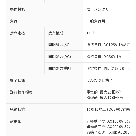
動作機能
モーメンタリ
負荷
一般負荷用
接点定格
接点構成
1a1b
開閉能力(AC)
抵抗負荷: AC125V 1A/AC250V
開閉能力(DC)
抵抗負荷: DC30V 1A
開閉能力説明
測定条件: 周囲温度 20±2℃
端子仕様
はんだづけ端子
許容操作頻度
電気的: 最大20回/分
機械的: 最大120回/分
※1 対応状況
絶縁抵抗
100MΩ以上 (DC500V絶縁抵
対応済み：EU RoHS指令（10物質）の
非含有に対応した製品が提供可能な商品で
耐電圧
同極端子間: AC1000V 50/60H
す。
異極端子間: AC2000V 50/60H
対応予定：EU RoHS指令（10物質）の非含
各端子とアース間: AC2000V 50