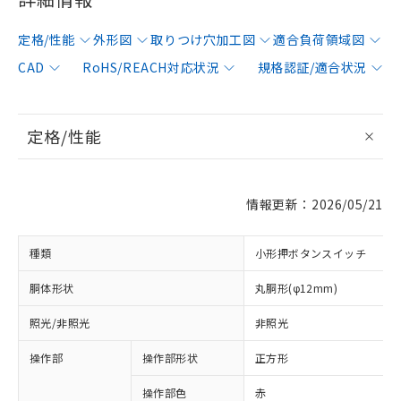
定格/性能
外形図
取りつけ穴加工図
適合負荷領域図
CAD
RoHS/REACH対応状況
規格認証/適合状況
定格/性能
情報更新：2026/05/21
種類
小形押ボタンスイッチ
胴体形状
丸胴形(φ12mm)
照光/非照光
非照光
操作部
操作部形状
正方形
操作部色
赤