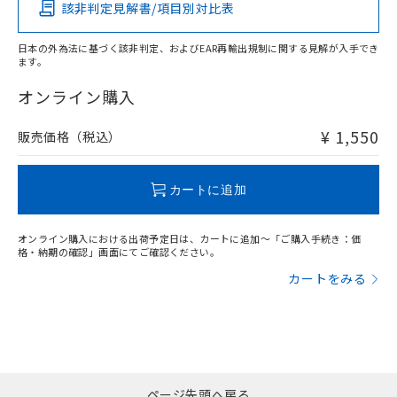
該非判定見解書/項目別対比表
O
O
O
O
日本の外為法に基づく該非判定、およびEAR再輸出規制に関する見解が入手でき
ます。
"対応済み"や非含有の記載がされた商品であっても、流通
在庫等で未対応品が混在する可能性があります。
オンライン購入
非含有品が必要な際は、弊社営業部門もしくは販売店へお
問い合わせください。
¥ 1,550
販売価格（税込）
この製品のRoHS/REACH対応状況ページへ
カートに追加
オンライン購入における出荷予定日は、カートに追加～「ご購入手続き：価
格・納期の確認」画面にてご確認ください。
カートをみる
ページ先頭へ戻る