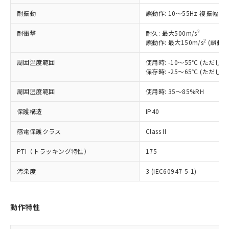
ご利用条件
有に対応した製品に切り替える予定のある
耐振動
誤動作: 10～55Hz 複振幅 1
商品です。
対応予定なし：EU RoHS指令（10物質）の
2
耐衝撃
以下の条件をお読みいただき、同意のうえ
耐久: 最大500m/s
非含有に非対応の商品で、対応品を出す予
2
誤動作: 最大150m/s
(誤動作
ご利用ください。
定はありません。
調査・確認中：EU RoHS指令（10物質）の
周囲温度範囲
使用時: -10～55℃ (ただ
本サービスは、当社制御機器事業取扱
※1 中国RoHS○×表
非含有の対応状況を調査中または確認中の
保存時: -25～65℃ (ただ
商品の当社在庫状況および標準価格
商品です。
(税抜)を提供させていただくもので
「○」：最大均質材料含有率が中国RoHSの
非該当品：ライセンス料など無形物で、有
周囲湿度範囲
使用時: 35～85%RH
す。
基準値以下であることを示します。
害物質有無と関係のない商品です。
当社制御機器事業取扱商品の中には、
「×」：最大均質材料含有率が中国RoHSの
保護構造
仕入先様の事情により、非含有部品として
IP40
本サービスの対象外となる商品もある
基準値を超えていることを示します。
いたものが、含有品と判明した場合などや
当社は、これら貴社製品のうち、外国
ことをご了承ください。
感電保護クラス
「－」：未確認です。当社販売部門へお問
Class II
むを得ず変更することがあります。
為替および外国貿易法に定める商品
在庫状況および標準価格照会結果は、
い合わせください。
（以下｢規制貨物等」という）を輸出
記載している更新日時点での社内デー
PTI（トラッキング特性）
175
*EU RoHS指令（10物質）：
または国外への提供する場合は、日本
記
タに基づき作成されるものであり、閲
説明
鉛(Pb) 1000ppm以下、 水銀(Hg) 1000ppm以下、 カド
*中国RoHS10物質の基準値 (GB/T26572)：
国政府の輸出許可(または役務取引許
号
覧された時点での実際の在庫および標
ミウム(Cd) 100ppm以下、
汚染度
3 (IEC60947-5-1)
Pb(鉛) :1000ppm、 Hg(水銀) : 1000ppm、 Cd(カドミウ
可)を取得するなどの必要な手続きを
六価クロム(Cr(Ⅵ)) 1000ppm以下、ポリ臭化ビフェニル
ム) : 100ppm、
準価格とは異なる場合があることをご
類(PBB) 1000ppm以下、ポリ臭化ジフェニルエーテル類
Cr(Ⅵ)(六価クロム) : 1000ppm、 PBBs(ポリ臭化ビフェ
とります。
了承ください。
(PBDE) 1000ppm以下、フタル酸ビス(2-エチルヘキシ
○
一定数以上の在庫あり
ニル類) : 1000ppm、 PBDEs(ポリ臭化ジフェニルエーテ
当社は規制貨物を破棄する場合は、完
ル) (DEHP)(別名：DOP) 1000ppm以下、フタル酸ブチ
正式な納期状況および標準価格はお客
ル類) : 1000ppm、
動作特性
ルベンジル（BBP） 1000ppm以下、フタル酸ジブチル
全に破砕するなど、違法に輸出されな
DBP(フタル酸ジブチル) : 1000ppm、 DIBP(フタル酸ジ
様のお取引先、またはお客様担当のオ
（DBP） 1000ppm以下、フタル酸ジイソブチル
イソブチル) : 1000ppm、 BBP(フタル酸ブチルベンジ
△
一定数には満たないが在庫あり
いよう必要な手段を講じます。
ムロン制御機器販売店・当社販売員に
(DIBP) 1000ppm以下
ル) : 1000ppm、