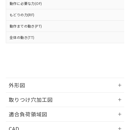
当社は貴社製品を、核兵器、ミサイ
但し、RoHS指令で産業用監視および制御機器に対する
DEHP(フタル酸ビス(2-エチルヘキシル)) : 1000ppm
ご相談ください。
動作に必要な力(OF)
適用除外項目は除く。
ル、化学兵器、生物兵器またはその他
－
在庫なし(最新の在庫状況につ
オムロン制御機器販売店や当社販売拠
フタル酸エステル類の４物質については閾値を超える意
武器並びにこれらの製造装置等に一切
いては、お客様のお取引先、ま
もどりの力(RF)
図的な使用がないことを確認しています。
点は「
販売ネットワーク
」をご確認
※2 環境保護使用期限
使用いたしません。
たはお客様担当のオムロン制御
ください。
当社は、貴社製品を第三者に販売する
動作までの動き(PT)
機器販売店・当社販売員にご確
在庫状況および標準価格結果を当社の
※2 対応予定月
「ｅ」：有害物質（10物質）のすべてが基
場合は、上記1、2および3の内容を当
認ください)
事前の承諾なく第三者に漏洩または開
準値以下であることを示します。
全体の動き(TT)
該第三者に通知します。また当社は、
示しないようお願いします。
部品在庫の切り替え状況などにより、予定
「10」：通常の使用状況下において有害物
販売先および販売に係わる関係者が違
マイパーツ機能（部品リスト作成サー
空
受注生産機種、また在庫状況の
月が前後することがあります。
質が外部に漏えいし、環境に深刻な影響を
法に輸出するおそれがある場合は、取
ビス）をご利用いただくには、I-Web
白
情報を公開していない機種
及ぼさない年数を意味します。
り引きをいたしません。
メンバーズにご登録されている必要が
「－」：未確認です。当社販売部門へお問
あります。
い合わせください。
お客様が当ウェブサイト上で当社にご
※3 非含有証明書ダウンロード
登録された部品リストについて、当社
および当社の共同利用者が、当社の製
外形図
下記の非含有証明書をダウンロードするこ
品・サービスに関するお客様との取
とができます。
合意する
キャンセル
引・商談に必要な範囲で利用すること
情報更新：2026/05/21
取りつけ穴加工図
をご了承ください。
EU RoHS指令（10物質）の非含有証明書
※当社の共同利用者とは、
"個人情報
情報更新：2026/05/21
51物質の非含有証明書（当社基準）
適合負荷領域図
の共同利用に関して"
の「1.共同利
※本証明書は発行日時点で非含有を証明す
用者の範囲」に記載されている法人を
るもので、過去に遡って非含有を証明する
情報更新：2026/05/21
指します。
CAD
ものではありません。