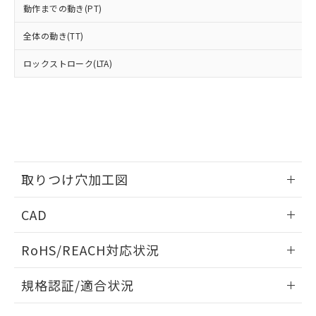
たはお客様担当のオムロン制御
ください。
動作までの動き(PT)
当社は、貴社製品を第三者に販売する
機器販売店・当社販売員にご確
在庫状況および標準価格結果を当社の
※2 対応予定月
「ｅ」：有害物質（10物質）のすべてが基
場合は、上記1、2および3の内容を当
認ください)
事前の承諾なく第三者に漏洩または開
全体の動き(TT)
準値以下であることを示します。
該第三者に通知します。また当社は、
示しないようお願いします。
部品在庫の切り替え状況などにより、予定
「10」：通常の使用状況下において有害物
販売先および販売に係わる関係者が違
マイパーツ機能（部品リスト作成サー
ロックストローク(LTA)
空
受注生産機種、また在庫状況の
月が前後することがあります。
質が外部に漏えいし、環境に深刻な影響を
法に輸出するおそれがある場合は、取
ビス）をご利用いただくには、I-Web
白
情報を公開していない機種
及ぼさない年数を意味します。
り引きをいたしません。
メンバーズにご登録されている必要が
「－」：未確認です。当社販売部門へお問
あります。
い合わせください。
お客様が当ウェブサイト上で当社にご
※3 非含有証明書ダウンロード
登録された部品リストについて、当社
および当社の共同利用者が、当社の製
下記の非含有証明書をダウンロードするこ
品・サービスに関するお客様との取
とができます。
取りつけ穴加工図
合意する
キャンセル
引・商談に必要な範囲で利用すること
をご了承ください。
情報更新：2026/05/21
EU RoHS指令（10物質）の非含有証明書
※当社の共同利用者とは、
"個人情報
CAD
51物質の非含有証明書（当社基準）
の共同利用に関して"
の「1.共同利
※本証明書は発行日時点で非含有を証明す
ログイン/会員登録いただくと、CADデータをダウンロー
用者の範囲」に記載されている法人を
RoHS/REACH対応状況
るもので、過去に遡って非含有を証明する
ドすることができます。
指します。
ものではありません。
情報更新：2026/7/29
また、RoHS指令のフタル酸エステル類４
規格認証/適合状況
物質の対応では、対応完了までの期間は出
ログイン/会員登録
EU RoHS
注意事項・凡例
荷製品に未対応品が混在することから備考
A3AT-91L1-00Bについての規格認証/適合状況については、