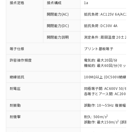
接点定格
接点構成
1a
開閉能力(AC)
抵抗負荷: AC125V 6A/AC250
開閉能力(DC)
抵抗負荷: DC30V 4A
開閉能力説明
測定条件: 周囲温度 20±2℃
端子仕様
プリント基板端子
許容操作頻度
電気的: 最大20回/分
機械的: 最大60回/分(セット
※1 対応状況
絶縁抵抗
100MΩ以上 (DC500V絶縁抵
耐電圧
同極端子間: AC600V 50/60Hz
対応済み：EU RoHS指令（10物質）の
各端子とアース間: AC2000V 50
非含有に対応した製品が提供可能な商品で
す。
耐振動
誤動作: 10～55Hz 複振幅 1
対応予定：EU RoHS指令（10物質）の非含
ご利用条件
有に対応した製品に切り替える予定のある
2
耐衝撃
耐久: 500m/s
商品です。
2
誤動作: 最大150m/s
(誤動作
対応予定なし：EU RoHS指令（10物質）の
以下の条件をお読みいただき、同意のうえ