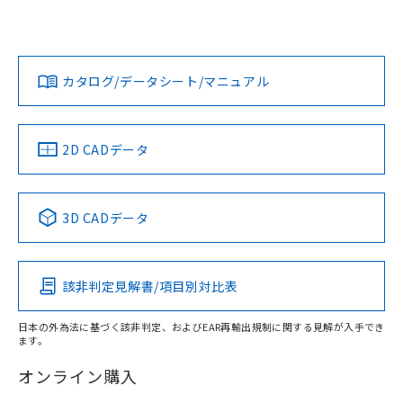
欄に対応日を記載しておりました。
「カスタマーサポートセンタ お客様相談室」または貴社担当
既に当社にて対応品への在庫切替を完了
オムロン営業員または販売店にお問い合わせください。
対応状況
対応予定月
※1
※2
していることから、特段のことがない限
ダウンロードデータをご利用いただく前に、以下を必ずお読
り、2022年1月12日より割愛しておりま
みください。
お問い合わせ
カタログ/データシート/マニュアル
対応済み
す。
ソフトウェアの使用条件
中国 RoHS
注意事項・凡例
2D CADデータ
中国 RoHS表
※1 ※2
3D CADデータ
Pb
Hg
Cd
Cr(VI)
該非判定見解書/項目別対比表
O
O
O
O
日本の外為法に基づく該非判定、およびEAR再輸出規制に関する見解が入手でき
ます。
"対応済み"や非含有の記載がされた商品であっても、流通
在庫等で未対応品が混在する可能性があります。
オンライン購入
非含有品が必要な際は、弊社営業部門もしくは販売店へお