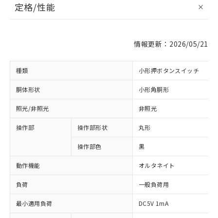
定格/性能
情報更新：2026/05/21
種類
小形押ボタンスイッチ
胴体形状
小形角胴形
照光/非照光
非照光
操作部
操作部形状
丸形
操作部色
黒
動作機能
オルタネイト
負荷
一般負荷用
最小適用負荷
DC5V 1mA