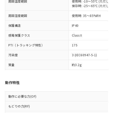
非含有に非対応の商品で、対応品を出す予
周囲温度範囲
使用時: -10～55℃ (ただ
ご利用ください。
定はありません。
保存時: -25～65℃ (ただ
調査・確認中：EU RoHS指令（10物質）の
本サービスは、当社制御機器事業取扱
※1 中国RoHS○×表
周囲湿度範囲
使用時: 35～85%RH
非含有の対応状況を調査中または確認中の
商品の当社在庫状況および標準価格
商品です。
(税抜)を提供させていただくもので
保護構造
IP40
「○」：最大均質材料含有率が中国RoHSの
非該当品：ライセンス料など無形物で、有
す。
基準値以下であることを示します。
害物質有無と関係のない商品です。
当社制御機器事業取扱商品の中には、
感電保護クラス
Class II
「×」：最大均質材料含有率が中国RoHSの
仕入先様の事情により、非含有部品として
本サービスの対象外となる商品もある
基準値を超えていることを示します。
いたものが、含有品と判明した場合などや
当社は、これら貴社製品のうち、外国
PTI（トラッキング特性）
175
ことをご了承ください。
「－」：未確認です。当社販売部門へお問
むを得ず変更することがあります。
為替および外国貿易法に定める商品
在庫状況および標準価格照会結果は、
い合わせください。
（以下｢規制貨物等」という）を輸出
汚染度
3 (IEC60947-5-1)
記載している更新日時点での社内デー
*EU RoHS指令（10物質）：
または国外への提供する場合は、日本
記
タに基づき作成されるものであり、閲
説明
鉛(Pb) 1000ppm以下、 水銀(Hg) 1000ppm以下、 カド
*中国RoHS10物質の基準値 (GB/T26572)：
質量
約3.2g
国政府の輸出許可(または役務取引許
号
覧された時点での実際の在庫および標
ミウム(Cd) 100ppm以下、
Pb(鉛) :1000ppm、 Hg(水銀) : 1000ppm、 Cd(カドミウ
可)を取得するなどの必要な手続きを
六価クロム(Cr(Ⅵ)) 1000ppm以下、ポリ臭化ビフェニル
ム) : 100ppm、
準価格とは異なる場合があることをご
類(PBB) 1000ppm以下、ポリ臭化ジフェニルエーテル類
Cr(Ⅵ)(六価クロム) : 1000ppm、 PBBs(ポリ臭化ビフェ
とります。
了承ください。
(PBDE) 1000ppm以下、フタル酸ビス(2-エチルヘキシ
○
一定数以上の在庫あり
ニル類) : 1000ppm、 PBDEs(ポリ臭化ジフェニルエーテ
当社は規制貨物を破棄する場合は、完
ル) (DEHP)(別名：DOP) 1000ppm以下、フタル酸ブチ
動作特性
正式な納期状況および標準価格はお客
ル類) : 1000ppm、
ルベンジル（BBP） 1000ppm以下、フタル酸ジブチル
全に破砕するなど、違法に輸出されな
DBP(フタル酸ジブチル) : 1000ppm、 DIBP(フタル酸ジ
様のお取引先、またはお客様担当のオ
（DBP） 1000ppm以下、フタル酸ジイソブチル
イソブチル) : 1000ppm、 BBP(フタル酸ブチルベンジ
△
一定数には満たないが在庫あり
いよう必要な手段を講じます。
ムロン制御機器販売店・当社販売員に
(DIBP) 1000ppm以下
ル) : 1000ppm、
動作に必要な力(OF)
当社は貴社製品を、核兵器、ミサイ
但し、RoHS指令で産業用監視および制御機器に対する
DEHP(フタル酸ビス(2-エチルヘキシル)) : 1000ppm
ご相談ください。
適用除外項目は除く。
ル、化学兵器、生物兵器またはその他
－
在庫なし(最新の在庫状況につ
オムロン制御機器販売店や当社販売拠
フタル酸エステル類の４物質については閾値を超える意
もどりの力(RF)
武器並びにこれらの製造装置等に一切
いては、お客様のお取引先、ま
図的な使用がないことを確認しています。
点は「
販売ネットワーク
」をご確認
※2 環境保護使用期限
使用いたしません。