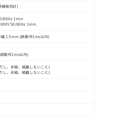
(GB/T26572)：
以下、フタル酸ジイソブチル (DIBP) 1000ppm以下
び標準価格照会結果は、記載している更新日時点での社内データに
物を破棄する場合は、完全に破砕するなど、違法に輸出されないよ
V絶縁抵抗計)
(水銀) : 1000ppm、 Cd(カドミウム) : 100ppm、
業用監視および制御機器に対する適用除外項目は除く。
覧された時点での実際の在庫および標準価格とは異なる場合がある
1000ppm、 PBBs(ポリ臭化ビフェニル類) : 1000ppm、 PBDEs(ポリ臭化ジフェニルエーテル類
物質については閾値を超える意図的な使用がないことを確認しています。
上の在庫あり
 1000ppm、 DIBP(フタル酸ジイソブチル) : 1000ppm、 BBP(フタル酸ブチルベンジル) :
品を、核兵器、ミサイル、化学兵器、生物兵器またはその他武器並
/60Hz 1min
チルヘキシル)) : 1000ppm
況および標準価格はお客様のお取引先、またはお客様担当のオムロ
用いたしません。
0V 50/60Hz 1min
ご相談ください。
は満たないが在庫あり
製品を第三者に販売する場合は、上記1、2および3の内容を当該第
機器販売店や当社販売拠点は「
販売ネットワーク
」をご確認くだ
販売先および販売に係わる関係者が違法に輸出するおそれがある場
用期限
振幅 1.5mm (誤動作1ms以内)
び標準価格結果を当社の事前の承諾なく第三者に漏洩または開示し
え状況などにより、予定月が前後することがあります。
(最新の在庫状況については、お客様のお取引先、またはお客様担当
（10物質）のすべてが基準値以下であることを示します。
店・当社販売員にご確認ください)
能（部品リスト作成サービス）をご利用いただくには、I-Webメン
使用状況下において有害物質が外部に漏えいし、環境に深刻な影響を
あります。
(誤動作1ms以内)
機種、また在庫状況の情報を公開していない機種
ェブサイト上で当社にご登録された部品リストについて、当社およ
書ダウンロード
す。当社販売部門へお問い合わせください。
品・サービスに関するお客様との取引・商談に必要な範囲で利用す
合意する
キャンセル
 (ただし、氷結、結露しないこと)
書をダウンロードすることができます。
 (ただし、氷結、結露しないこと)
利用者とは、
"個人情報の共同利用に関して"
の「1.共同利用者の
します。
10物質）の非含有証明書
明書（当社基準）
日時点で非含有を証明するもので、過去に遡って非含有を証明するも
令のフタル酸エステル類４物質の対応では、対応完了までの期間は出
備考欄に対応日を記載しておりました。
品への在庫切替を完了していることから、特段のことがない限り、20
す。