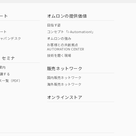
ート
オムロンの提供価値
目指す姿
ポート
コンセプト「i-Automation!」
ジャパンデスク
オムロンの強み
お客様との共創拠点
AUTOMATION CENTER
DIBP
BBP
DEHP
環境保護
技術を磨く現場
・セミナ
使用期限
案内
販売ネットワーク
講する
O
O
O
e
国内販売ネットワーク
ス一覧（PDF）
海外販売ネットワーク
オンラインストア
状況ページへ