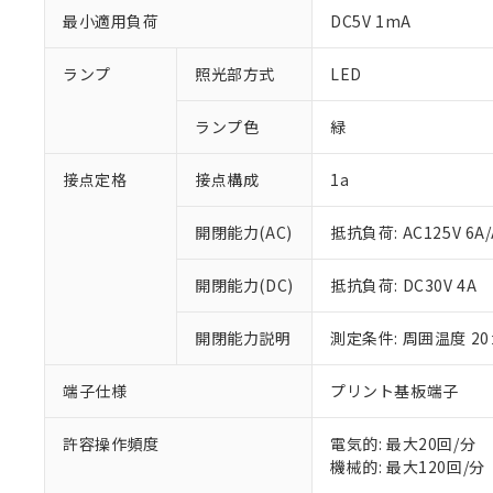
最小適用負荷
DC5V 1mA
ランプ
照光部方式
LED
ランプ色
緑
接点定格
接点構成
1a
※1 対応状況
開閉能力(AC)
抵抗負荷: AC125V 6A/
対応済み：EU
対応予定：EU R
開閉能力(DC)
抵抗負荷: DC30V 4A
対応予定なし：EU
調査・確認中：EU
ご利用条件
開閉能力説明
測定条件: 周囲温度 2
非該当品：ライセ
※1 中国RoHS
仕入先様の事情に
端子仕様
プリント基板端子
があります。
以下の条件をお読
「○」：最大均質
「×」：最大均質
本サービスは
許容操作頻度
電気的: 最大20回/分
当社は、これ
*EU RoHS指令（10物
「－」：未確認で
鉛(Pb) 1000ppm以下、
くものです。
機械的: 最大120回/分
う）を輸出ま
記
説明
六価クロム(Cr(Ⅵ)) 1
当社制御機器
などの必要な
フタル酸ビス(2-エチルヘ