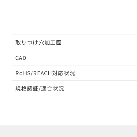
取りつけ穴加工図
CAD
ログイン/会員登録いただくと、CADデータをダウンロ
RoHS/REACH対応状況
規格認証/適合状況
EU RoHS
注意事項・凡例
A3AT-91K1-00EGについての規格認証/適合状況につ
は販売店にお問い合わせください。
ダウンロードデータをご利用いただく前に、以下を必ずお読
対応状況
対応予定月
※1
※2
ソフトウェアの使用条件
対応済み