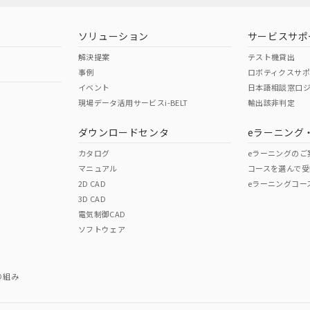
ソリューション
サービスサポ
解決提案
テスト機貸出
事例
ロボティクスサ
イベント
日本語相談窓口
現場データ活用サービスi-BELT
輸出該非判定
I)
PBBs
PBDEs
DBP
ダウンロードセンタ
eラーニング
カタログ
eラーニングのご
マニュアル
コースを選んで受
O
O
O
2D CAD
eラーニングコー
3D CAD
電気制御CAD
在庫等で未対応品が混在する可能性があります。
ソフトウェア
問い合わせください。
この製品のRoHS/REACH対応
り組み