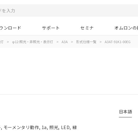
ウンロード
サポート
セミナ
オムロンの
示灯
>
φ12:照光・非照光・表示灯
>
A3A
>
形式仕様一覧
>
A3AT-91K1-00EG
日本語
メンタリ動作, 1a, 照光, LED, 緑