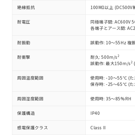
号
*中国RoHS10物質の基準値 
ル（DBP） 1000ppm
在庫状況およ
当社は規制貨
絶縁抵抗
100MΩ以上 (DC500
Pb(鉛) :1000ppm、 Hg
但し、RoHS指令で産
のであり、閲
ます。
Cr(Ⅵ)(六価クロム) : 
フタル酸エステル類の４
○
一定数以
DBP(フタル酸ジブチル) :
い。
当社は貴社製
耐電圧
同極端子間: AC600V 50
DEHP(フタル酸ビス(2-エ
正式な納期状
置等に一切使
各端子とアース間: AC200
当社販売員に
※2 対応予定月
△
一定数に
当社は、貴社
オムロン制御
また当社は、
※2 環境保護使
耐振動
誤動作: 10～55Hz 複
在庫状況およ
部品在庫の切り替
たしません。
－
在庫なし
す。
「ｅ」：有害物質
機器販売
マイパーツ機
2
耐衝撃
耐久: 500m/s
「10」：通常の
ている必要が
2
誤動作: 最大150m/s
味します。
空
受注生産
お客様が当ウ
※3 非含有証明
「－」：未確認で
白
が、当社の製
周囲温度範囲
使用時: -10～55℃
さい。
下記の非含有証明
保存時: -25～65℃
※当社の共同
いる法人を指
EU RoHS指令（
周囲湿度範囲
使用時: 35～85%RH
51物質の非含有証
※本証明書は発行
保護構造
IP40
また、RoHS指
混在することから
既に当社にて対応
感電保護クラス
Class II
り割愛しておりま