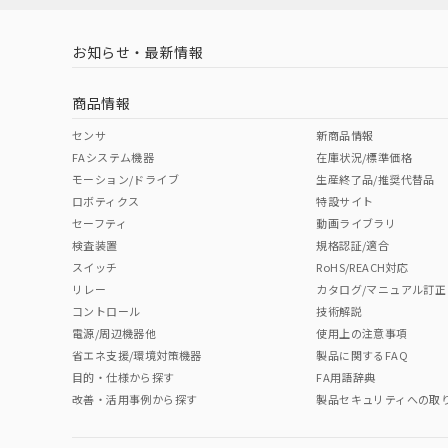
お知らせ・最新情報
中国 RoHS
注意事項・凡例
商品情報
中国 RoHS表
※1 ※2
センサ
新商品情報
FAシステム機器
在庫状況/標準価格
Pb
Hg
Cd
Cr(V
モーション/ドライブ
生産終了品/推奨代替品
ロボティクス
特設サイト
セーフティ
動画ライブラリ
検査装置
規格認証/適合
O
O
O
O
スイッチ
RoHS/REACH対応
リレー
カタログ/マニュアル訂正
コントロール
技術解説
"対応済み"や非含有の記載がされた商品であっても、流通
電源/周辺機器他
使用上の注意事項
非含有品が必要な際は、弊社営業部門もしくは販売店へお
省エネ支援/環境対策機器
製品に関するFAQ
目的・仕様から探す
FA用語辞典
改善・活用事例から探す
製品セキュリティへの取