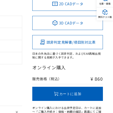
2D CADデータ
在庫・価格
無料テスト機
3D CADデータ
該非判定見解書/項目別対比表
日本の外為法に基づく該非判定、およびEAR再輸出規
制に関する見解が入手できます。
オンライン購入
¥ 860
販売価格（税込）
カートに追加
オンライン購入における出荷予定日は、カートに追加
～「ご購入手続き：価格・納期の確認」画面にてご確