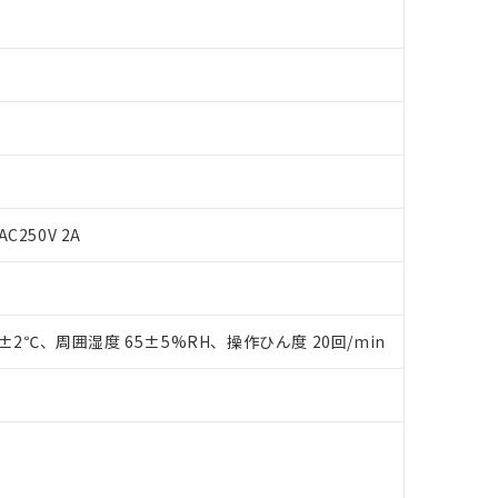
AC250V 2A
 RoHS指令（10物質）の非含有に対応した製品が提供可能な商品です
oHS指令（10物質）の非含有に対応した製品に切り替える予定のある
 RoHS指令（10物質）の非含有に非対応の商品で、対応品を出す予
 RoHS指令（10物質）の非含有の対応状況を調査中または確認中の
0±2℃、周囲湿度 65±5%RH、操作ひん度 20回/min
ンス料など無形物で、有害物質有無と関係のない商品です。
○×表
より、非含有部品としていたものが、含有品と判明した場合などやむ
みいただき、同意のうえご利用ください。
材料含有率が中国RoHSの基準値以下であることを示します。
材料含有率が中国RoHSの基準値を超えていることを示します。
、当社制御機器事業取扱商品の当社在庫状況および標準価格(税抜)
ら貴社製品のうち、外国為替および外国貿易法に定める商品（以下｢
質）：
す。当社販売部門へお問い合わせください。
 水銀(Hg) 1000ppm以下、 カドミウム(Cd) 100ppm以下、
たは国外への提供する場合は、日本国政府の輸出許可(または役務取
000ppm以下、ポリ臭化ビフェニル類(PBB) 1000ppm以下、ポリ臭化ジフェニルエーテル類(P
事業取扱商品の中には、本サービスの対象外となる商品もあること
手続きをとります。
キシル) (DEHP)(別名：DOP) 1000ppm以下、フタル酸ブチルベンジル（BBP） 100