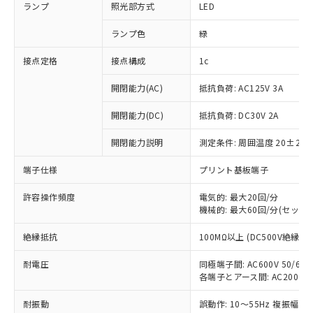
ランプ
照光部方式
LED
ランプ色
緑
接点定格
接点構成
1c
開閉能力(AC)
抵抗負荷: AC125V 3A
開閉能力(DC)
抵抗負荷: DC30V 2A
開閉能力説明
測定条件: 周囲温度 20±2℃
端子仕様
プリント基板端子
許容操作頻度
電気的: 最大20回/分
※1 対応状況
機械的: 最大60回/分(セット
絶縁抵抗
100MΩ以上 (DC500V絶縁抵
対応済み：EU RoHS指令（10物質）の
非含有に対応した製品が提供可能な商品で
耐電圧
同極端子間: AC600V 50/60Hz
す。
各端子とアース間: AC2000V 50
対応予定：EU RoHS指令（10物質）の非含
ご利用条件
有に対応した製品に切り替える予定のある
耐振動
誤動作: 10～55Hz 複振幅 1
商品です。