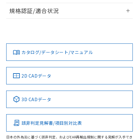
物質の対応では、対応完了までの期間は出
情報更新：2026/7/29
荷製品に未対応品が混在することから備考
規格認証/適合状況
欄に対応日を記載しておりました。
ログイン/会員登録
EU RoHS
注意事項・凡例
A3AT-91B1-00EGについての規格認証/適合状況については、
既に当社にて対応品への在庫切替を完了
「カスタマーサポートセンタ お客様相談室」または貴社担当
していることから、特段のことがない限
オムロン営業員または販売店にお問い合わせください。
り、2022年1月12日より割愛しておりま
対応状況
対応予定月
※1
※2
す。
ダウンロードデータをご利用いただく前に、以下を必ずお読
みください。
お問い合わせ
カタログ/データシート/マニュアル
対応済み
ソフトウェアの使用条件
中国 RoHS
注意事項・凡例
2D CADデータ
中国 RoHS表
※1 ※2
3D CADデータ
Pb
Hg
Cd
Cr(VI)
該非判定見解書/項目別対比表
O
O
O
O
日本の外為法に基づく該非判定、およびEAR再輸出規制に関する見解が入手でき