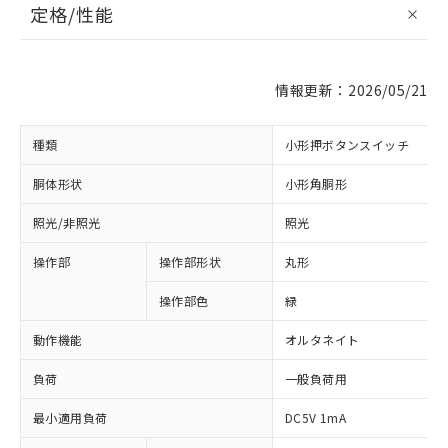
定格/性能
情報更新：2026/05/21
種類
小形押ボタンスイッチ
胴体形状
小形角胴形
照光/非照光
照光
操作部
操作部形状
丸形
操作部色
緑
動作機能
オルタネイト
負荷
一般負荷用
最小適用負荷
DC5V 1mA