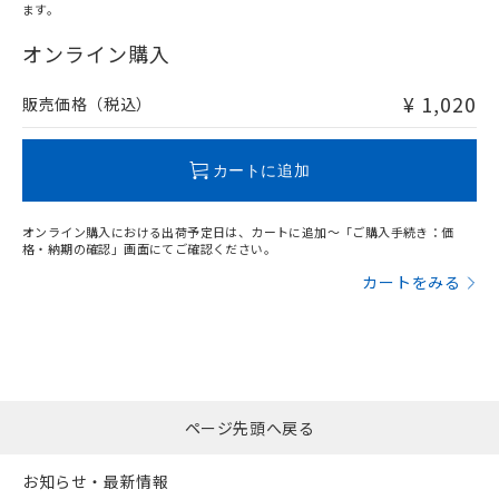
ます。
"対応済み"や非含有の記載がされた商品であっても、流通
在庫等で未対応品が混在する可能性があります。
オンライン購入
非含有品が必要な際は、弊社営業部門もしくは販売店へお
問い合わせください。
¥ 1,020
販売価格（税込）
この製品のRoHS/REACH対応状況ページへ
カートに追加
オンライン購入における出荷予定日は、カートに追加～「ご購入手続き：価
格・納期の確認」画面にてご確認ください。
カートをみる
ページ先頭へ戻る
お知らせ・最新情報