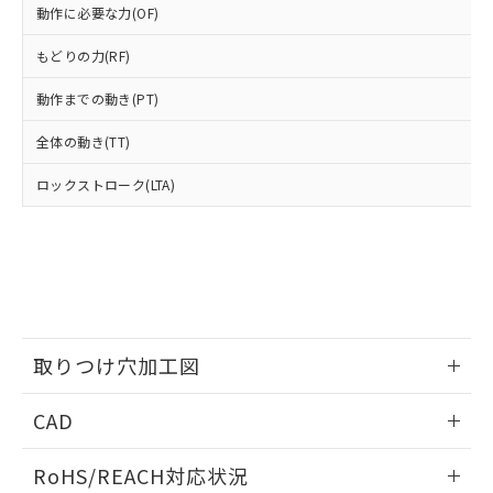
オムロン制御機器販売店や当社販売拠
フタル酸エステル類の４物質については閾値を超える意
動作に必要な力(OF)
武器並びにこれらの製造装置等に一切
いては、お客様のお取引先、ま
図的な使用がないことを確認しています。
点は「
販売ネットワーク
」をご確認
※2 環境保護使用期限
使用いたしません。
たはお客様担当のオムロン制御
ください。
もどりの力(RF)
当社は、貴社製品を第三者に販売する
機器販売店・当社販売員にご確
在庫状況および標準価格結果を当社の
※2 対応予定月
「ｅ」：有害物質（10物質）のすべてが基
場合は、上記1、2および3の内容を当
認ください)
事前の承諾なく第三者に漏洩または開
動作までの動き(PT)
準値以下であることを示します。
該第三者に通知します。また当社は、
示しないようお願いします。
部品在庫の切り替え状況などにより、予定
「10」：通常の使用状況下において有害物
販売先および販売に係わる関係者が違
マイパーツ機能（部品リスト作成サー
全体の動き(TT)
空
受注生産機種、また在庫状況の
月が前後することがあります。
質が外部に漏えいし、環境に深刻な影響を
法に輸出するおそれがある場合は、取
ビス）をご利用いただくには、I-Web
白
情報を公開していない機種
及ぼさない年数を意味します。
り引きをいたしません。
ロックストローク(LTA)
メンバーズにご登録されている必要が
「－」：未確認です。当社販売部門へお問
あります。
い合わせください。
お客様が当ウェブサイト上で当社にご
※3 非含有証明書ダウンロード
登録された部品リストについて、当社
および当社の共同利用者が、当社の製
下記の非含有証明書をダウンロードするこ
品・サービスに関するお客様との取
とができます。
合意する
キャンセル
引・商談に必要な範囲で利用すること
をご了承ください。
取りつけ穴加工図
EU RoHS指令（10物質）の非含有証明書
※当社の共同利用者とは、
"個人情報
51物質の非含有証明書（当社基準）
の共同利用に関して"
の「1.共同利
情報更新：2026/05/21
※本証明書は発行日時点で非含有を証明す
CAD
用者の範囲」に記載されている法人を
るもので、過去に遡って非含有を証明する
指します。
ものではありません。
ログイン/会員登録いただくと、CADデータをダウンロー
RoHS/REACH対応状況
また、RoHS指令のフタル酸エステル類４
ドすることができます。