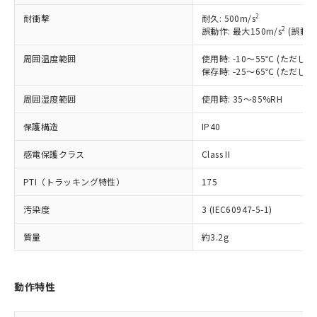
対応予定なし：EU RoHS指令（10物質）の
2
耐衝撃
耐久: 500m/s
以下の条件をお読みいただき、同意のうえ
非含有に非対応の商品で、対応品を出す予
2
誤動作: 最大150m/s
(誤動作
ご利用ください。
定はありません。
調査・確認中：EU RoHS指令（10物質）の
周囲温度範囲
使用時: -10～55℃ (ただ
本サービスは、当社制御機器事業取扱
※1 中国RoHS○×表
保存時: -25～65℃ (ただ
非含有の対応状況を調査中または確認中の
商品の当社在庫状況および標準価格
商品です。
(税抜)を提供させていただくもので
周囲湿度範囲
使用時: 35～85%RH
「○」：最大均質材料含有率が中国RoHSの
非該当品：ライセンス料など無形物で、有
す。
基準値以下であることを示します。
害物質有無と関係のない商品です。
当社制御機器事業取扱商品の中には、
保護構造
IP40
「×」：最大均質材料含有率が中国RoHSの
仕入先様の事情により、非含有部品として
本サービスの対象外となる商品もある
基準値を超えていることを示します。
いたものが、含有品と判明した場合などや
当社は、これら貴社製品のうち、外国
感電保護クラス
Class II
ことをご了承ください。
「－」：未確認です。当社販売部門へお問
むを得ず変更することがあります。
為替および外国貿易法に定める商品
在庫状況および標準価格照会結果は、
い合わせください。
（以下｢規制貨物等」という）を輸出
PTI（トラッキング特性）
175
記載している更新日時点での社内デー
*EU RoHS指令（10物質）：
または国外への提供する場合は、日本
記
タに基づき作成されるものであり、閲
説明
鉛(Pb) 1000ppm以下、 水銀(Hg) 1000ppm以下、 カド
*中国RoHS10物質の基準値 (GB/T26572)：
汚染度
3 (IEC60947-5-1)
国政府の輸出許可(または役務取引許
号
覧された時点での実際の在庫および標
ミウム(Cd) 100ppm以下、
Pb(鉛) :1000ppm、 Hg(水銀) : 1000ppm、 Cd(カドミウ
可)を取得するなどの必要な手続きを
六価クロム(Cr(Ⅵ)) 1000ppm以下、ポリ臭化ビフェニル
ム) : 100ppm、
準価格とは異なる場合があることをご
類(PBB) 1000ppm以下、ポリ臭化ジフェニルエーテル類
質量
約3.2g
Cr(Ⅵ)(六価クロム) : 1000ppm、 PBBs(ポリ臭化ビフェ
とります。
了承ください。
(PBDE) 1000ppm以下、フタル酸ビス(2-エチルヘキシ
○
一定数以上の在庫あり
ニル類) : 1000ppm、 PBDEs(ポリ臭化ジフェニルエーテ
当社は規制貨物を破棄する場合は、完
ル) (DEHP)(別名：DOP) 1000ppm以下、フタル酸ブチ
正式な納期状況および標準価格はお客
ル類) : 1000ppm、
ルベンジル（BBP） 1000ppm以下、フタル酸ジブチル
全に破砕するなど、違法に輸出されな
DBP(フタル酸ジブチル) : 1000ppm、 DIBP(フタル酸ジ
様のお取引先、またはお客様担当のオ
（DBP） 1000ppm以下、フタル酸ジイソブチル
イソブチル) : 1000ppm、 BBP(フタル酸ブチルベンジ
△
一定数には満たないが在庫あり
いよう必要な手段を講じます。
動作特性
ムロン制御機器販売店・当社販売員に
(DIBP) 1000ppm以下
ル) : 1000ppm、
当社は貴社製品を、核兵器、ミサイ
但し、RoHS指令で産業用監視および制御機器に対する
DEHP(フタル酸ビス(2-エチルヘキシル)) : 1000ppm
ご相談ください。
適用除外項目は除く。
ル、化学兵器、生物兵器またはその他
－
在庫なし(最新の在庫状況につ