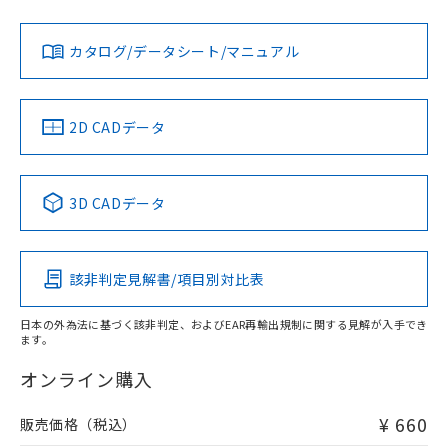
対応状況
既に当社にて対応品への在庫切替を完了
対応予定月
※1
※2
ダウンロードデータをご利用いただく前に、以下を必ずお読
していることから、特段のことがない限
みください。
お問い合わせ
カタログ/データシート/マニュアル
対応済み
り、2022年1月12日より割愛しておりま
ソフトウェアの使用条件
す。
中国 RoHS
注意事項・凡例
2D CADデータ
中国 RoHS表
※1 ※2
3D CADデータ
Pb
Hg
Cd
Cr(VI)
該非判定見解書/項目別対比表
O
O
O
O
日本の外為法に基づく該非判定、およびEAR再輸出規制に関する見解が入手でき
ます。
"対応済み"や非含有の記載がされた商品であっても、流通
在庫等で未対応品が混在する可能性があります。
オンライン購入
非含有品が必要な際は、弊社営業部門もしくは販売店へお
問い合わせください。
¥ 660
販売価格（税込）