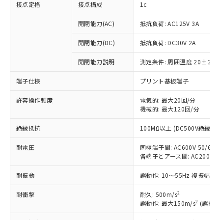
接点定格
接点構成
1c
開閉能力(AC)
抵抗負荷: AC125V 3A
開閉能力(DC)
抵抗負荷: DC30V 2A
開閉能力説明
測定条件: 周囲温度 20±2℃
端子仕様
プリント基板端子
許容操作頻度
電気的: 最大20回/分
機械的: 最大120回/分
※1 対応状況
絶縁抵抗
100MΩ以上 (DC500V絶縁抵
対応済み：EU RoHS指令（10物質）の
耐電圧
同極端子間: AC600V 50/60Hz
非含有に対応した製品が提供可能な商品で
各端子とアース間: AC2000V 50
す。
対応予定：EU RoHS指令（10物質）の非含
耐振動
誤動作: 10～55Hz 複振幅 1
ご利用条件
有に対応した製品に切り替える予定のある
商品です。
2
耐衝撃
耐久: 500m/s
対応予定なし：EU RoHS指令（10物質）の
2
誤動作: 最大150m/s
(誤動作
以下の条件をお読みいただき、同意のうえ
非含有に非対応の商品で、対応品を出す予
ご利用ください。