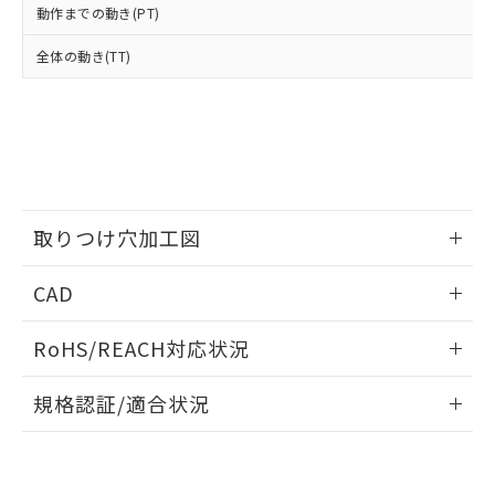
当社は、貴社製品を第三者に販売する
機器販売店・当社販売員にご確
在庫状況および標準価格結果を当社の
動作までの動き(PT)
※2 対応予定月
「ｅ」：有害物質（10物質）のすべてが基
場合は、上記1、2および3の内容を当
認ください)
事前の承諾なく第三者に漏洩または開
準値以下であることを示します。
該第三者に通知します。また当社は、
示しないようお願いします。
全体の動き(TT)
部品在庫の切り替え状況などにより、予定
「10」：通常の使用状況下において有害物
販売先および販売に係わる関係者が違
マイパーツ機能（部品リスト作成サー
空
受注生産機種、また在庫状況の
月が前後することがあります。
質が外部に漏えいし、環境に深刻な影響を
法に輸出するおそれがある場合は、取
ビス）をご利用いただくには、I-Web
白
情報を公開していない機種
及ぼさない年数を意味します。
り引きをいたしません。
メンバーズにご登録されている必要が
「－」：未確認です。当社販売部門へお問
あります。
い合わせください。
お客様が当ウェブサイト上で当社にご
※3 非含有証明書ダウンロード
登録された部品リストについて、当社
および当社の共同利用者が、当社の製
下記の非含有証明書をダウンロードするこ
取りつけ穴加工図
品・サービスに関するお客様との取
とができます。
合意する
キャンセル
引・商談に必要な範囲で利用すること
情報更新：2026/05/21
をご了承ください。
CAD
EU RoHS指令（10物質）の非含有証明書
※当社の共同利用者とは、
"個人情報
51物質の非含有証明書（当社基準）
ログイン/会員登録いただくと、CADデータをダウンロー
の共同利用に関して"
の「1.共同利
RoHS/REACH対応状況
※本証明書は発行日時点で非含有を証明す
ドすることができます。
用者の範囲」に記載されている法人を
るもので、過去に遡って非含有を証明する
指します。
情報更新：2026/7/29
ものではありません。
規格認証/適合状況
また、RoHS指令のフタル酸エステル類４
ログイン/会員登録
EU RoHS
注意事項・凡例
物質の対応では、対応完了までの期間は出
A3AT-91A1-00Gについての規格認証/適合状況については、
荷製品に未対応品が混在することから備考
「カスタマーサポートセンタ お客様相談室」または貴社担当
欄に対応日を記載しておりました。
オムロン営業員または販売店にお問い合わせください。