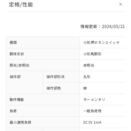
定格/性能
情報更新：2026/05/21
種類
小形押ボタンスイッチ
胴体形状
小形角胴形
照光/非照光
非照光
操作部
操作部形状
丸形
操作部色
緑
動作機能
モーメンタリ
負荷
一般負荷用
最小適用負荷
DC5V 1mA