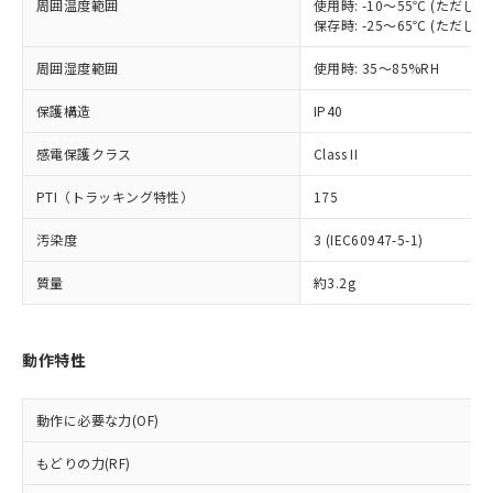
定はありません。
周囲温度範囲
使用時: -10～55℃ (ただ
保存時: -25～65℃ (ただ
調査・確認中：EU RoHS指令（10物質）の
本サービスは、当社制御機器事業取扱
※1 中国RoHS○×表
非含有の対応状況を調査中または確認中の
商品の当社在庫状況および標準価格
周囲湿度範囲
使用時: 35～85%RH
商品です。
(税抜)を提供させていただくもので
「○」：最大均質材料含有率が中国RoHSの
非該当品：ライセンス料など無形物で、有
す。
保護構造
IP40
基準値以下であることを示します。
害物質有無と関係のない商品です。
当社制御機器事業取扱商品の中には、
「×」：最大均質材料含有率が中国RoHSの
仕入先様の事情により、非含有部品として
本サービスの対象外となる商品もある
感電保護クラス
Class II
基準値を超えていることを示します。
いたものが、含有品と判明した場合などや
当社は、これら貴社製品のうち、外国
ことをご了承ください。
「－」：未確認です。当社販売部門へお問
むを得ず変更することがあります。
為替および外国貿易法に定める商品
PTI（トラッキング特性）
175
在庫状況および標準価格照会結果は、
い合わせください。
（以下｢規制貨物等」という）を輸出
記載している更新日時点での社内デー
*EU RoHS指令（10物質）：
または国外への提供する場合は、日本
汚染度
3 (IEC60947-5-1)
記
タに基づき作成されるものであり、閲
説明
鉛(Pb) 1000ppm以下、 水銀(Hg) 1000ppm以下、 カド
*中国RoHS10物質の基準値 (GB/T26572)：
国政府の輸出許可(または役務取引許
号
覧された時点での実際の在庫および標
ミウム(Cd) 100ppm以下、
Pb(鉛) :1000ppm、 Hg(水銀) : 1000ppm、 Cd(カドミウ
質量
約3.2g
可)を取得するなどの必要な手続きを
六価クロム(Cr(Ⅵ)) 1000ppm以下、ポリ臭化ビフェニル
ム) : 100ppm、
準価格とは異なる場合があることをご
類(PBB) 1000ppm以下、ポリ臭化ジフェニルエーテル類
Cr(Ⅵ)(六価クロム) : 1000ppm、 PBBs(ポリ臭化ビフェ
とります。
了承ください。
(PBDE) 1000ppm以下、フタル酸ビス(2-エチルヘキシ
○
一定数以上の在庫あり
ニル類) : 1000ppm、 PBDEs(ポリ臭化ジフェニルエーテ
当社は規制貨物を破棄する場合は、完
ル) (DEHP)(別名：DOP) 1000ppm以下、フタル酸ブチ
正式な納期状況および標準価格はお客
ル類) : 1000ppm、
ルベンジル（BBP） 1000ppm以下、フタル酸ジブチル
全に破砕するなど、違法に輸出されな
DBP(フタル酸ジブチル) : 1000ppm、 DIBP(フタル酸ジ
動作特性
様のお取引先、またはお客様担当のオ
（DBP） 1000ppm以下、フタル酸ジイソブチル
イソブチル) : 1000ppm、 BBP(フタル酸ブチルベンジ
△
一定数には満たないが在庫あり
いよう必要な手段を講じます。
ムロン制御機器販売店・当社販売員に
(DIBP) 1000ppm以下
ル) : 1000ppm、
当社は貴社製品を、核兵器、ミサイ
但し、RoHS指令で産業用監視および制御機器に対する
DEHP(フタル酸ビス(2-エチルヘキシル)) : 1000ppm
ご相談ください。
適用除外項目は除く。
動作に必要な力(OF)
ル、化学兵器、生物兵器またはその他
－
在庫なし(最新の在庫状況につ
オムロン制御機器販売店や当社販売拠
フタル酸エステル類の４物質については閾値を超える意
武器並びにこれらの製造装置等に一切
いては、お客様のお取引先、ま
図的な使用がないことを確認しています。
点は「
販売ネットワーク
」をご確認
もどりの力(RF)
※2 環境保護使用期限
使用いたしません。
たはお客様担当のオムロン制御
ください。