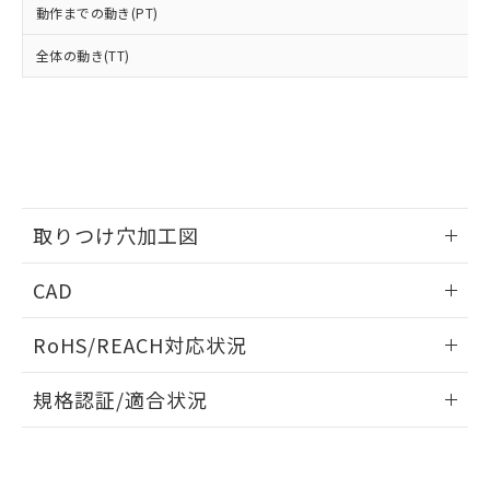
当社は、貴社製品を第三者に販売する
機器販売店・当社販売員にご確
在庫状況および標準価格結果を当社の
動作までの動き(PT)
※2 対応予定月
「ｅ」：有害物質（10物質）のすべてが基
場合は、上記1、2および3の内容を当
認ください)
事前の承諾なく第三者に漏洩または開
準値以下であることを示します。
該第三者に通知します。また当社は、
示しないようお願いします。
全体の動き(TT)
部品在庫の切り替え状況などにより、予定
「10」：通常の使用状況下において有害物
販売先および販売に係わる関係者が違
マイパーツ機能（部品リスト作成サー
空
受注生産機種、また在庫状況の
月が前後することがあります。
質が外部に漏えいし、環境に深刻な影響を
法に輸出するおそれがある場合は、取
ビス）をご利用いただくには、I-Web
白
情報を公開していない機種
及ぼさない年数を意味します。
り引きをいたしません。
メンバーズにご登録されている必要が
「－」：未確認です。当社販売部門へお問
あります。
い合わせください。
お客様が当ウェブサイト上で当社にご
※3 非含有証明書ダウンロード
登録された部品リストについて、当社
および当社の共同利用者が、当社の製
下記の非含有証明書をダウンロードするこ
取りつけ穴加工図
品・サービスに関するお客様との取
とができます。
合意する
キャンセル
引・商談に必要な範囲で利用すること
情報更新：2026/05/21
をご了承ください。
CAD
EU RoHS指令（10物質）の非含有証明書
※当社の共同利用者とは、
"個人情報
51物質の非含有証明書（当社基準）
ログイン/会員登録いただくと、CADデータをダウンロー
の共同利用に関して"
の「1.共同利
RoHS/REACH対応状況
※本証明書は発行日時点で非含有を証明す
ドすることができます。
用者の範囲」に記載されている法人を
るもので、過去に遡って非含有を証明する
指します。
情報更新：2026/7/29
ものではありません。
規格認証/適合状況
また、RoHS指令のフタル酸エステル類４
ログイン/会員登録
EU RoHS
注意事項・凡例
物質の対応では、対応完了までの期間は出
A3AT-91A1-00Dについての規格認証/適合状況については、
荷製品に未対応品が混在することから備考
「カスタマーサポートセンタ お客様相談室」または貴社担当
欄に対応日を記載しておりました。
オムロン営業員または販売店にお問い合わせください。