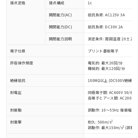
接点定格
接点構成
1c
開閉能力(AC)
抵抗負荷: AC125V 3A
開閉能力(DC)
抵抗負荷: DC30V 2A
開閉能力説明
測定条件: 周囲温度 20±2℃
端子仕様
プリント基板端子
許容操作頻度
電気的: 最大20回/分
機械的: 最大120回/分
※1 対応状況
絶縁抵抗
100MΩ以上 (DC500V絶縁抵
対応済み：EU RoHS指令（10物質）の
耐電圧
同極端子間: AC600V 50/60Hz
非含有に対応した製品が提供可能な商品で
各端子とアース間: AC2000V 50
す。
対応予定：EU RoHS指令（10物質）の非含
耐振動
誤動作: 10～55Hz 複振幅 1
ご利用条件
有に対応した製品に切り替える予定のある
商品です。
2
耐衝撃
耐久: 500m/s
対応予定なし：EU RoHS指令（10物質）の
2
誤動作: 最大150m/s
(誤動作
以下の条件をお読みいただき、同意のうえ
非含有に非対応の商品で、対応品を出す予
ご利用ください。