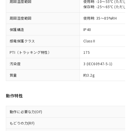
定はありません。
周囲温度範囲
使用時: -10～55℃ (ただ
保存時: -25～65℃ (ただ
調査・確認中：EU RoHS指令（10物質）の
本サービスは、当社制御機器事業取扱
※1 中国RoHS○×表
非含有の対応状況を調査中または確認中の
商品の当社在庫状況および標準価格
周囲湿度範囲
使用時: 35～85%RH
商品です。
(税抜)を提供させていただくもので
「○」：最大均質材料含有率が中国RoHSの
非該当品：ライセンス料など無形物で、有
す。
保護構造
IP40
基準値以下であることを示します。
害物質有無と関係のない商品です。
当社制御機器事業取扱商品の中には、
「×」：最大均質材料含有率が中国RoHSの
仕入先様の事情により、非含有部品として
本サービスの対象外となる商品もある
感電保護クラス
Class II
基準値を超えていることを示します。
いたものが、含有品と判明した場合などや
当社は、これら貴社製品のうち、外国
ことをご了承ください。
「－」：未確認です。当社販売部門へお問
むを得ず変更することがあります。
為替および外国貿易法に定める商品
PTI（トラッキング特性）
175
在庫状況および標準価格照会結果は、
い合わせください。
（以下｢規制貨物等」という）を輸出
記載している更新日時点での社内デー
*EU RoHS指令（10物質）：
または国外への提供する場合は、日本
汚染度
3 (IEC60947-5-1)
記
タに基づき作成されるものであり、閲
説明
鉛(Pb) 1000ppm以下、 水銀(Hg) 1000ppm以下、 カド
*中国RoHS10物質の基準値 (GB/T26572)：
国政府の輸出許可(または役務取引許
号
覧された時点での実際の在庫および標
ミウム(Cd) 100ppm以下、
Pb(鉛) :1000ppm、 Hg(水銀) : 1000ppm、 Cd(カドミウ
質量
約3.2g
可)を取得するなどの必要な手続きを
六価クロム(Cr(Ⅵ)) 1000ppm以下、ポリ臭化ビフェニル
ム) : 100ppm、
準価格とは異なる場合があることをご
類(PBB) 1000ppm以下、ポリ臭化ジフェニルエーテル類
Cr(Ⅵ)(六価クロム) : 1000ppm、 PBBs(ポリ臭化ビフェ
とります。
了承ください。
(PBDE) 1000ppm以下、フタル酸ビス(2-エチルヘキシ
○
一定数以上の在庫あり
ニル類) : 1000ppm、 PBDEs(ポリ臭化ジフェニルエーテ
当社は規制貨物を破棄する場合は、完
ル) (DEHP)(別名：DOP) 1000ppm以下、フタル酸ブチ
正式な納期状況および標準価格はお客
ル類) : 1000ppm、
ルベンジル（BBP） 1000ppm以下、フタル酸ジブチル
全に破砕するなど、違法に輸出されな
DBP(フタル酸ジブチル) : 1000ppm、 DIBP(フタル酸ジ
動作特性
様のお取引先、またはお客様担当のオ
（DBP） 1000ppm以下、フタル酸ジイソブチル
イソブチル) : 1000ppm、 BBP(フタル酸ブチルベンジ
△
一定数には満たないが在庫あり
いよう必要な手段を講じます。
ムロン制御機器販売店・当社販売員に
(DIBP) 1000ppm以下
ル) : 1000ppm、
当社は貴社製品を、核兵器、ミサイ
但し、RoHS指令で産業用監視および制御機器に対する
DEHP(フタル酸ビス(2-エチルヘキシル)) : 1000ppm
ご相談ください。
適用除外項目は除く。
動作に必要な力(OF)
ル、化学兵器、生物兵器またはその他
－
在庫なし(最新の在庫状況につ
オムロン制御機器販売店や当社販売拠
フタル酸エステル類の４物質については閾値を超える意
武器並びにこれらの製造装置等に一切
いては、お客様のお取引先、ま
図的な使用がないことを確認しています。
点は「
販売ネットワーク
」をご確認
もどりの力(RF)
※2 環境保護使用期限
使用いたしません。
たはお客様担当のオムロン制御
ください。