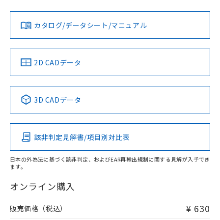
対応状況
既に当社にて対応品への在庫切替を完了
対応予定月
※1
※2
ダウンロードデータをご利用いただく前に、以下を必ずお読
していることから、特段のことがない限
みください。
お問い合わせ
カタログ/データシート/マニュアル
対応済み
り、2022年1月12日より割愛しておりま
ソフトウェアの使用条件
す。
中国 RoHS
注意事項・凡例
2D CADデータ
中国 RoHS表
※1 ※2
3D CADデータ
Pb
Hg
Cd
Cr(VI)
該非判定見解書/項目別対比表
O
O
O
O
日本の外為法に基づく該非判定、およびEAR再輸出規制に関する見解が入手でき
ます。
"対応済み"や非含有の記載がされた商品であっても、流通
在庫等で未対応品が混在する可能性があります。
オンライン購入
非含有品が必要な際は、弊社営業部門もしくは販売店へお
問い合わせください。
¥ 630
販売価格（税込）