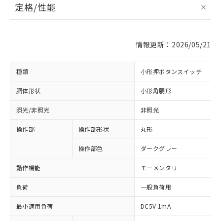
定格/性能
情報更新：2026/05/21
種類
小形押ボタンスイッチ
胴体形状
小形角胴形
照光/非照光
非照光
操作部
操作部形状
丸形
操作部色
ダークグレー
動作機能
モーメンタリ
負荷
一般負荷用
最小適用負荷
DC5V 1mA