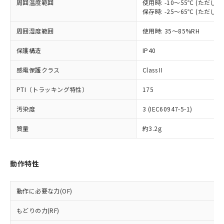
以下の条件をお読みいただき、同意のうえ
周囲温度範囲
使用時: -10～55℃ (ただ
非含有に非対応の商品で、対応品を出す予
ご利用ください。
保存時: -25～65℃ (ただ
定はありません。
調査・確認中：EU RoHS指令（10物質）の
本サービスは、当社制御機器事業取扱
周囲湿度範囲
使用時: 35～85%RH
※1 中国RoHS○×表
非含有の対応状況を調査中または確認中の
商品の当社在庫状況および標準価格
商品です。
保護構造
(税抜)を提供させていただくもので
IP40
「○」：最大均質材料含有率が中国RoHSの
非該当品：ライセンス料など無形物で、有
す。
基準値以下であることを示します。
害物質有無と関係のない商品です。
感電保護クラス
Class II
当社制御機器事業取扱商品の中には、
「×」：最大均質材料含有率が中国RoHSの
仕入先様の事情により、非含有部品として
本サービスの対象外となる商品もある
基準値を超えていることを示します。
いたものが、含有品と判明した場合などや
PTI（トラッキング特性）
当社は、これら貴社製品のうち、外国
175
ことをご了承ください。
「－」：未確認です。当社販売部門へお問
むを得ず変更することがあります。
為替および外国貿易法に定める商品
在庫状況および標準価格照会結果は、
い合わせください。
汚染度
3 (IEC60947-5-1)
（以下｢規制貨物等」という）を輸出
記載している更新日時点での社内デー
*EU RoHS指令（10物質）：
または国外への提供する場合は、日本
記
タに基づき作成されるものであり、閲
説明
鉛(Pb) 1000ppm以下、 水銀(Hg) 1000ppm以下、 カド
質量
約3.2g
*中国RoHS10物質の基準値 (GB/T26572)：
国政府の輸出許可(または役務取引許
号
覧された時点での実際の在庫および標
ミウム(Cd) 100ppm以下、
Pb(鉛) :1000ppm、 Hg(水銀) : 1000ppm、 Cd(カドミウ
可)を取得するなどの必要な手続きを
六価クロム(Cr(Ⅵ)) 1000ppm以下、ポリ臭化ビフェニル
ム) : 100ppm、
準価格とは異なる場合があることをご
類(PBB) 1000ppm以下、ポリ臭化ジフェニルエーテル類
Cr(Ⅵ)(六価クロム) : 1000ppm、 PBBs(ポリ臭化ビフェ
とります。
了承ください。
(PBDE) 1000ppm以下、フタル酸ビス(2-エチルヘキシ
○
一定数以上の在庫あり
ニル類) : 1000ppm、 PBDEs(ポリ臭化ジフェニルエーテ
動作特性
当社は規制貨物を破棄する場合は、完
ル) (DEHP)(別名：DOP) 1000ppm以下、フタル酸ブチ
正式な納期状況および標準価格はお客
ル類) : 1000ppm、
ルベンジル（BBP） 1000ppm以下、フタル酸ジブチル
全に破砕するなど、違法に輸出されな
DBP(フタル酸ジブチル) : 1000ppm、 DIBP(フタル酸ジ
様のお取引先、またはお客様担当のオ
（DBP） 1000ppm以下、フタル酸ジイソブチル
イソブチル) : 1000ppm、 BBP(フタル酸ブチルベンジ
△
一定数には満たないが在庫あり
いよう必要な手段を講じます。
ムロン制御機器販売店・当社販売員に
(DIBP) 1000ppm以下
ル) : 1000ppm、
動作に必要な力(OF)
当社は貴社製品を、核兵器、ミサイ
但し、RoHS指令で産業用監視および制御機器に対する
DEHP(フタル酸ビス(2-エチルヘキシル)) : 1000ppm
ご相談ください。
適用除外項目は除く。
ル、化学兵器、生物兵器またはその他
－
在庫なし(最新の在庫状況につ
オムロン制御機器販売店や当社販売拠
フタル酸エステル類の４物質については閾値を超える意
もどりの力(RF)
武器並びにこれらの製造装置等に一切
いては、お客様のお取引先、ま
図的な使用がないことを確認しています。
点は「
販売ネットワーク
」をご確認