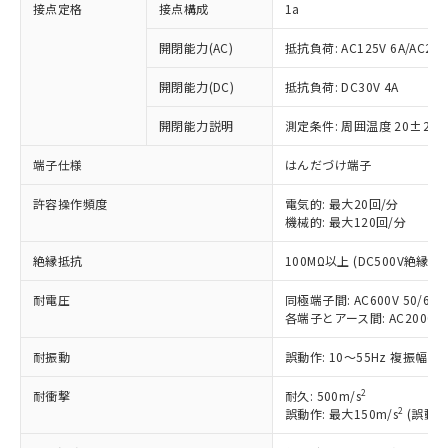
接点定格
接点構成
1a
開閉能力(AC)
抵抗負荷: AC125V 6A/AC250
開閉能力(DC)
抵抗負荷: DC30V 4A
開閉能力説明
測定条件: 周囲温度 20±2℃
端子仕様
はんだづけ端子
許容操作頻度
電気的: 最大20回/分
機械的: 最大120回/分
絶縁抵抗
100MΩ以上 (DC500V絶縁抵
※1 対応状況
耐電圧
同極端子間: AC600V 50/60Hz
対応済み：EU RoHS指令（10物質）の
各端子とアース間: AC2000V 50
非含有に対応した製品が提供可能な商品で
す。
耐振動
誤動作: 10～55Hz 複振幅 1
対応予定：EU RoHS指令（10物質）の非含
ご利用条件
有に対応した製品に切り替える予定のある
2
耐衝撃
耐久: 500m/s
商品です。
2
誤動作: 最大150m/s
(誤動作
対応予定なし：EU RoHS指令（10物質）の