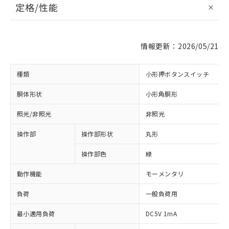
定格/性能
情報更新：2026/05/21
種類
小形押ボタンスイッチ
胴体形状
小形角胴形
照光/非照光
非照光
操作部
操作部形状
丸形
操作部色
緑
動作機能
モーメンタリ
負荷
一般負荷用
最小適用負荷
DC5V 1mA