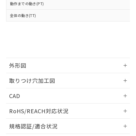
※2 環境保護使用期限
使用いたしません。
たはお客様担当のオムロン制御
ください。
動作までの動き(PT)
当社は、貴社製品を第三者に販売する
機器販売店・当社販売員にご確
在庫状況および標準価格結果を当社の
※2 対応予定月
「ｅ」：有害物質（10物質）のすべてが基
場合は、上記1、2および3の内容を当
認ください)
全体の動き(TT)
事前の承諾なく第三者に漏洩または開
準値以下であることを示します。
該第三者に通知します。また当社は、
示しないようお願いします。
部品在庫の切り替え状況などにより、予定
「10」：通常の使用状況下において有害物
販売先および販売に係わる関係者が違
マイパーツ機能（部品リスト作成サー
空
受注生産機種、また在庫状況の
月が前後することがあります。
質が外部に漏えいし、環境に深刻な影響を
法に輸出するおそれがある場合は、取
ビス）をご利用いただくには、I-Web
白
情報を公開していない機種
及ぼさない年数を意味します。
り引きをいたしません。
メンバーズにご登録されている必要が
「－」：未確認です。当社販売部門へお問
あります。
い合わせください。
お客様が当ウェブサイト上で当社にご
※3 非含有証明書ダウンロード
登録された部品リストについて、当社
外形図
および当社の共同利用者が、当社の製
下記の非含有証明書をダウンロードするこ
品・サービスに関するお客様との取
情報更新：2026/05/21
とができます。
合意する
キャンセル
取りつけ穴加工図
引・商談に必要な範囲で利用すること
をご了承ください。
EU RoHS指令（10物質）の非含有証明書
情報更新：2026/05/21
※当社の共同利用者とは、
"個人情報
CAD
51物質の非含有証明書（当社基準）
の共同利用に関して"
の「1.共同利
※本証明書は発行日時点で非含有を証明す
用者の範囲」に記載されている法人を
ログイン/会員登録いただくと、CADデータをダウンロー
るもので、過去に遡って非含有を証明する
RoHS/REACH対応状況
指します。
ドすることができます。
ものではありません。
情報更新：2026/7/29
また、RoHS指令のフタル酸エステル類４
規格認証/適合状況
物質の対応では、対応完了までの期間は出
ログイン/会員登録
荷製品に未対応品が混在することから備考
EU RoHS
注意事項・凡例