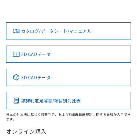
A3AT-90K1-00Gについての規格認証/適合状況については、
欄に対応日を記載しておりました。
「カスタマーサポートセンタ お客様相談室」または貴社担当
既に当社にて対応品への在庫切替を完了
オムロン営業員または販売店にお問い合わせください。
していることから、特段のことがない限
対応状況
対応予定月
※1
※2
ダウンロードデータをご利用いただく前に、以下を必ずお読
り、2022年1月12日より割愛しておりま
みください。
お問い合わせ
カタログ/データシート/マニュアル
す。
対応済み
ソフトウェアの使用条件
中国 RoHS
注意事項・凡例
2D CADデータ
中国 RoHS表
※1 ※2
3D CADデータ
Pb
Hg
Cd
Cr(VI)
該非判定見解書/項目別対比表
O
O
O
O
日本の外為法に基づく該非判定、およびEAR再輸出規制に関する見解が入手でき
ます。
"対応済み"や非含有の記載がされた商品であっても、流通
在庫等で未対応品が混在する可能性があります。
オンライン購入
非含有品が必要な際は、弊社営業部門もしくは販売店へお