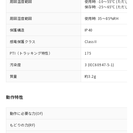
周囲温度範囲
使用時: -10～55℃ (ただ
対応予定なし：EU RoHS指令（10物質）の
以下の条件をお読みいただき、同意のうえ
保存時: -25～65℃ (ただ
非含有に非対応の商品で、対応品を出す予
ご利用ください。
定はありません。
周囲湿度範囲
使用時: 35～85%RH
調査・確認中：EU RoHS指令（10物質）の
本サービスは、当社制御機器事業取扱
※1 中国RoHS○×表
非含有の対応状況を調査中または確認中の
商品の当社在庫状況および標準価格
保護構造
IP40
商品です。
(税抜)を提供させていただくもので
「○」：最大均質材料含有率が中国RoHSの
非該当品：ライセンス料など無形物で、有
感電保護クラス
Class II
す。
基準値以下であることを示します。
害物質有無と関係のない商品です。
当社制御機器事業取扱商品の中には、
「×」：最大均質材料含有率が中国RoHSの
仕入先様の事情により、非含有部品として
PTI（トラッキング特性）
175
本サービスの対象外となる商品もある
基準値を超えていることを示します。
いたものが、含有品と判明した場合などや
当社は、これら貴社製品のうち、外国
ことをご了承ください。
「－」：未確認です。当社販売部門へお問
むを得ず変更することがあります。
汚染度
3 (IEC60947-5-1)
為替および外国貿易法に定める商品
在庫状況および標準価格照会結果は、
い合わせください。
（以下｢規制貨物等」という）を輸出
記載している更新日時点での社内デー
質量
約3.2g
*EU RoHS指令（10物質）：
または国外への提供する場合は、日本
記
タに基づき作成されるものであり、閲
説明
鉛(Pb) 1000ppm以下、 水銀(Hg) 1000ppm以下、 カド
*中国RoHS10物質の基準値 (GB/T26572)：
国政府の輸出許可(または役務取引許
号
覧された時点での実際の在庫および標
ミウム(Cd) 100ppm以下、
Pb(鉛) :1000ppm、 Hg(水銀) : 1000ppm、 Cd(カドミウ
可)を取得するなどの必要な手続きを
六価クロム(Cr(Ⅵ)) 1000ppm以下、ポリ臭化ビフェニル
ム) : 100ppm、
準価格とは異なる場合があることをご
類(PBB) 1000ppm以下、ポリ臭化ジフェニルエーテル類
Cr(Ⅵ)(六価クロム) : 1000ppm、 PBBs(ポリ臭化ビフェ
とります。
動作特性
了承ください。
(PBDE) 1000ppm以下、フタル酸ビス(2-エチルヘキシ
○
一定数以上の在庫あり
ニル類) : 1000ppm、 PBDEs(ポリ臭化ジフェニルエーテ
当社は規制貨物を破棄する場合は、完
ル) (DEHP)(別名：DOP) 1000ppm以下、フタル酸ブチ
正式な納期状況および標準価格はお客
ル類) : 1000ppm、
ルベンジル（BBP） 1000ppm以下、フタル酸ジブチル
全に破砕するなど、違法に輸出されな
DBP(フタル酸ジブチル) : 1000ppm、 DIBP(フタル酸ジ
様のお取引先、またはお客様担当のオ
（DBP） 1000ppm以下、フタル酸ジイソブチル
動作に必要な力(OF)
イソブチル) : 1000ppm、 BBP(フタル酸ブチルベンジ
△
一定数には満たないが在庫あり
いよう必要な手段を講じます。
ムロン制御機器販売店・当社販売員に
(DIBP) 1000ppm以下
ル) : 1000ppm、
当社は貴社製品を、核兵器、ミサイ
但し、RoHS指令で産業用監視および制御機器に対する
DEHP(フタル酸ビス(2-エチルヘキシル)) : 1000ppm
ご相談ください。
もどりの力(RF)
適用除外項目は除く。
ル、化学兵器、生物兵器またはその他
－
在庫なし(最新の在庫状況につ
オムロン制御機器販売店や当社販売拠
フタル酸エステル類の４物質については閾値を超える意