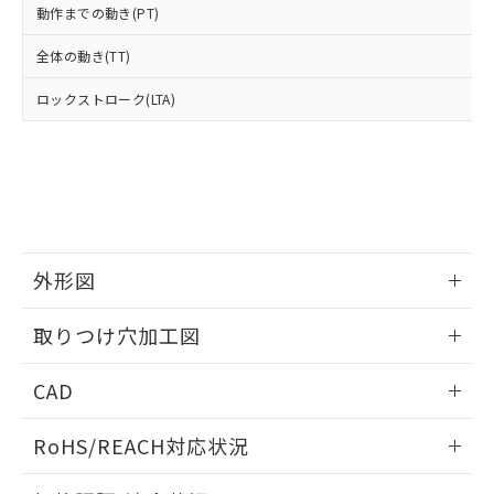
武器並びにこれらの製造装置等に一切
いては、お客様のお取引先、ま
図的な使用がないことを確認しています。
点は「
販売ネットワーク
」をご確認
動作までの動き(PT)
※2 環境保護使用期限
使用いたしません。
たはお客様担当のオムロン制御
ください。
当社は、貴社製品を第三者に販売する
機器販売店・当社販売員にご確
在庫状況および標準価格結果を当社の
全体の動き(TT)
※2 対応予定月
「ｅ」：有害物質（10物質）のすべてが基
場合は、上記1、2および3の内容を当
認ください)
事前の承諾なく第三者に漏洩または開
準値以下であることを示します。
該第三者に通知します。また当社は、
ロックストローク(LTA)
示しないようお願いします。
部品在庫の切り替え状況などにより、予定
「10」：通常の使用状況下において有害物
販売先および販売に係わる関係者が違
マイパーツ機能（部品リスト作成サー
空
受注生産機種、また在庫状況の
月が前後することがあります。
質が外部に漏えいし、環境に深刻な影響を
法に輸出するおそれがある場合は、取
ビス）をご利用いただくには、I-Web
白
情報を公開していない機種
及ぼさない年数を意味します。
り引きをいたしません。
メンバーズにご登録されている必要が
「－」：未確認です。当社販売部門へお問
あります。
い合わせください。
お客様が当ウェブサイト上で当社にご
※3 非含有証明書ダウンロード
登録された部品リストについて、当社
および当社の共同利用者が、当社の製
外形図
下記の非含有証明書をダウンロードするこ
品・サービスに関するお客様との取
とができます。
合意する
キャンセル
引・商談に必要な範囲で利用すること
情報更新：2026/05/21
取りつけ穴加工図
をご了承ください。
EU RoHS指令（10物質）の非含有証明書
※当社の共同利用者とは、
"個人情報
51物質の非含有証明書（当社基準）
情報更新：2026/05/21
の共同利用に関して"
の「1.共同利
CAD
※本証明書は発行日時点で非含有を証明す
用者の範囲」に記載されている法人を
るもので、過去に遡って非含有を証明する
指します。
ログイン/会員登録いただくと、CADデータをダウンロー
ものではありません。
RoHS/REACH対応状況
ドすることができます。
また、RoHS指令のフタル酸エステル類４
情報更新：2026/7/29
物質の対応では、対応完了までの期間は出