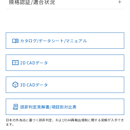
規格認証/適合状況
荷製品に未対応品が混在することから備考
ログイン/会員登録
EU RoHS
注意事項・凡例
欄に対応日を記載しておりました。
A3AT-90B1-00Aについての規格認証/適合状況については、
既に当社にて対応品への在庫切替を完了
「カスタマーサポートセンタ お客様相談室」または貴社担当
していることから、特段のことがない限
オムロン営業員または販売店にお問い合わせください。
り、2022年1月12日より割愛しておりま
対応状況
対応予定月
※1
※2
ダウンロードデータをご利用いただく前に、以下を必ずお読
す。
みください。
お問い合わせ
カタログ/データシート/マニュアル
対応済み
ソフトウェアの使用条件
中国 RoHS
注意事項・凡例
2D CADデータ
中国 RoHS表
※1 ※2
3D CADデータ
Pb
Hg
Cd
Cr(VI)
該非判定見解書/項目別対比表
O
O
O
O
日本の外為法に基づく該非判定、およびEAR再輸出規制に関する見解が入手でき
ます。
"対応済み"や非含有の記載がされた商品であっても、流通