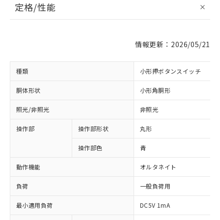
定格/性能
情報更新：2026/05/21
種類
小形押ボタンスイッチ
胴体形状
小形角胴形
照光/非照光
非照光
操作部
操作部形状
丸形
操作部色
青
動作機能
オルタネイト
負荷
一般負荷用
最小適用負荷
DC5V 1mA