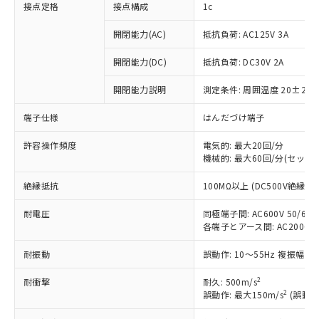
接点定格
接点構成
1c
開閉能力(AC)
抵抗負荷: AC125V 3A
開閉能力(DC)
抵抗負荷: DC30V 2A
開閉能力説明
測定条件: 周囲温度 20±2℃
端子仕様
はんだづけ端子
許容操作頻度
電気的: 最大20回/分
機械的: 最大60回/分(セット
絶縁抵抗
100MΩ以上 (DC500V絶縁抵
※1 対応状況
耐電圧
同極端子間: AC600V 50/60Hz
各端子とアース間: AC2000V 50
対応済み：EU RoHS指令（10物質）の
非含有に対応した製品が提供可能な商品で
耐振動
誤動作: 10～55Hz 複振幅 1
す。
対応予定：EU RoHS指令（10物質）の非含
2
耐衝撃
耐久: 500m/s
ご利用条件
有に対応した製品に切り替える予定のある
2
誤動作: 最大150m/s
(誤動作
商品です。