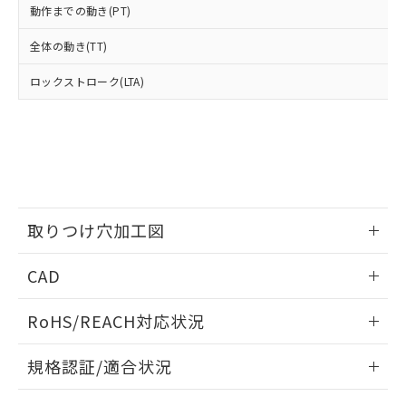
たはお客様担当のオムロン制御
ください。
動作までの動き(PT)
当社は、貴社製品を第三者に販売する
機器販売店・当社販売員にご確
在庫状況および標準価格結果を当社の
※2 対応予定月
「ｅ」：有害物質（10物質）のすべてが基
場合は、上記1、2および3の内容を当
認ください)
事前の承諾なく第三者に漏洩または開
全体の動き(TT)
準値以下であることを示します。
該第三者に通知します。また当社は、
示しないようお願いします。
部品在庫の切り替え状況などにより、予定
「10」：通常の使用状況下において有害物
販売先および販売に係わる関係者が違
マイパーツ機能（部品リスト作成サー
ロックストローク(LTA)
空
受注生産機種、また在庫状況の
月が前後することがあります。
質が外部に漏えいし、環境に深刻な影響を
法に輸出するおそれがある場合は、取
ビス）をご利用いただくには、I-Web
白
情報を公開していない機種
及ぼさない年数を意味します。
り引きをいたしません。
メンバーズにご登録されている必要が
「－」：未確認です。当社販売部門へお問
あります。
い合わせください。
お客様が当ウェブサイト上で当社にご
※3 非含有証明書ダウンロード
登録された部品リストについて、当社
および当社の共同利用者が、当社の製
下記の非含有証明書をダウンロードするこ
品・サービスに関するお客様との取
とができます。
取りつけ穴加工図
合意する
キャンセル
引・商談に必要な範囲で利用すること
をご了承ください。
情報更新：2026/05/21
EU RoHS指令（10物質）の非含有証明書
※当社の共同利用者とは、
"個人情報
CAD
51物質の非含有証明書（当社基準）
の共同利用に関して"
の「1.共同利
※本証明書は発行日時点で非含有を証明す
ログイン/会員登録いただくと、CADデータをダウンロー
用者の範囲」に記載されている法人を
RoHS/REACH対応状況
るもので、過去に遡って非含有を証明する
ドすることができます。
指します。
ものではありません。
情報更新：2026/7/29
また、RoHS指令のフタル酸エステル類４
規格認証/適合状況
物質の対応では、対応完了までの期間は出
ログイン/会員登録
EU RoHS
注意事項・凡例
荷製品に未対応品が混在することから備考
A3AA-91L1-00Aについての規格認証/適合状況については、