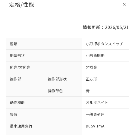
定格/性能
情報更新：2026/05/21
種類
小形押ボタンスイッチ
胴体形状
小形角胴形
照光/非照光
非照光
操作部
操作部形状
正方形
操作部色
青
動作機能
オルタネイト
負荷
一般負荷用
最小適用負荷
DC5V 1mA