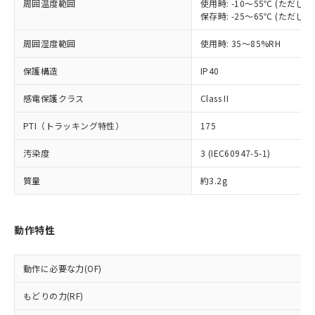
非含有に非対応の商品で、対応品を出す予
周囲温度範囲
使用時: -10～55℃ (ただ
ご利用ください。
定はありません。
保存時: -25～65℃ (ただ
調査・確認中：EU RoHS指令（10物質）の
本サービスは、当社制御機器事業取扱
※1 中国RoHS○×表
周囲湿度範囲
使用時: 35～85%RH
非含有の対応状況を調査中または確認中の
商品の当社在庫状況および標準価格
商品です。
(税抜)を提供させていただくもので
保護構造
IP40
「○」：最大均質材料含有率が中国RoHSの
非該当品：ライセンス料など無形物で、有
す。
基準値以下であることを示します。
害物質有無と関係のない商品です。
当社制御機器事業取扱商品の中には、
感電保護クラス
Class II
「×」：最大均質材料含有率が中国RoHSの
仕入先様の事情により、非含有部品として
本サービスの対象外となる商品もある
基準値を超えていることを示します。
いたものが、含有品と判明した場合などや
当社は、これら貴社製品のうち、外国
PTI（トラッキング特性）
175
ことをご了承ください。
「－」：未確認です。当社販売部門へお問
むを得ず変更することがあります。
為替および外国貿易法に定める商品
在庫状況および標準価格照会結果は、
い合わせください。
（以下｢規制貨物等」という）を輸出
汚染度
3 (IEC60947-5-1)
記載している更新日時点での社内デー
*EU RoHS指令（10物質）：
または国外への提供する場合は、日本
記
タに基づき作成されるものであり、閲
説明
鉛(Pb) 1000ppm以下、 水銀(Hg) 1000ppm以下、 カド
*中国RoHS10物質の基準値 (GB/T26572)：
質量
約3.2g
国政府の輸出許可(または役務取引許
号
覧された時点での実際の在庫および標
ミウム(Cd) 100ppm以下、
Pb(鉛) :1000ppm、 Hg(水銀) : 1000ppm、 Cd(カドミウ
可)を取得するなどの必要な手続きを
六価クロム(Cr(Ⅵ)) 1000ppm以下、ポリ臭化ビフェニル
ム) : 100ppm、
準価格とは異なる場合があることをご
類(PBB) 1000ppm以下、ポリ臭化ジフェニルエーテル類
Cr(Ⅵ)(六価クロム) : 1000ppm、 PBBs(ポリ臭化ビフェ
とります。
了承ください。
(PBDE) 1000ppm以下、フタル酸ビス(2-エチルヘキシ
○
一定数以上の在庫あり
ニル類) : 1000ppm、 PBDEs(ポリ臭化ジフェニルエーテ
当社は規制貨物を破棄する場合は、完
ル) (DEHP)(別名：DOP) 1000ppm以下、フタル酸ブチ
動作特性
正式な納期状況および標準価格はお客
ル類) : 1000ppm、
ルベンジル（BBP） 1000ppm以下、フタル酸ジブチル
全に破砕するなど、違法に輸出されな
DBP(フタル酸ジブチル) : 1000ppm、 DIBP(フタル酸ジ
様のお取引先、またはお客様担当のオ
（DBP） 1000ppm以下、フタル酸ジイソブチル
イソブチル) : 1000ppm、 BBP(フタル酸ブチルベンジ
△
一定数には満たないが在庫あり
いよう必要な手段を講じます。
ムロン制御機器販売店・当社販売員に
(DIBP) 1000ppm以下
ル) : 1000ppm、
動作に必要な力(OF)
当社は貴社製品を、核兵器、ミサイ
但し、RoHS指令で産業用監視および制御機器に対する
DEHP(フタル酸ビス(2-エチルヘキシル)) : 1000ppm
ご相談ください。
適用除外項目は除く。
ル、化学兵器、生物兵器またはその他
－
在庫なし(最新の在庫状況につ
オムロン制御機器販売店や当社販売拠
フタル酸エステル類の４物質については閾値を超える意
もどりの力(RF)
武器並びにこれらの製造装置等に一切
いては、お客様のお取引先、ま
図的な使用がないことを確認しています。
点は「
販売ネットワーク
」をご確認
※2 環境保護使用期限
使用いたしません。