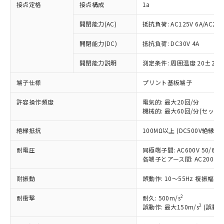
接点定格
接点構成
1a
開閉能力(AC)
抵抗負荷: AC125V 6A/AC250
開閉能力(DC)
抵抗負荷: DC30V 4A
開閉能力説明
測定条件: 周囲温度 20±2℃
端子仕様
プリント基板端子
許容操作頻度
電気的: 最大20回/分
機械的: 最大60回/分(セット
※1 対応状況
絶縁抵抗
100MΩ以上 (DC500V絶縁抵
耐電圧
同極端子間: AC600V 50/60Hz
対応済み：EU RoHS指令（10物質）の
各端子とアース間: AC2000V 50
非含有に対応した製品が提供可能な商品で
す。
耐振動
誤動作: 10～55Hz 複振幅 1
対応予定：EU RoHS指令（10物質）の非含
ご利用条件
有に対応した製品に切り替える予定のある
2
耐衝撃
耐久: 500m/s
商品です。
2
誤動作: 最大150m/s
(誤動作
対応予定なし：EU RoHS指令（10物質）の
以下の条件をお読みいただき、同意のうえ