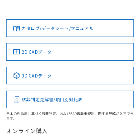
欄に対応日を記載しておりました。
「カスタマーサポートセンタ お客様相談室」または貴社担当
既に当社にて対応品への在庫切替を完了
オムロン営業員または販売店にお問い合わせください。
対応状況
対応予定月
※1
※2
していることから、特段のことがない限
ダウンロードデータをご利用いただく前に、以下を必ずお読
り、2022年1月12日より割愛しておりま
みください。
お問い合わせ
カタログ/データシート/マニュアル
対応済み
す。
ソフトウェアの使用条件
中国 RoHS
注意事項・凡例
2D CADデータ
中国 RoHS表
※1 ※2
3D CADデータ
Pb
Hg
Cd
Cr(VI)
該非判定見解書/項目別対比表
O
O
O
O
日本の外為法に基づく該非判定、およびEAR再輸出規制に関する見解が入手でき
ます。
"対応済み"や非含有の記載がされた商品であっても、流通
在庫等で未対応品が混在する可能性があります。
オンライン購入
非含有品が必要な際は、弊社営業部門もしくは販売店へお