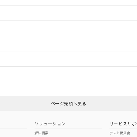
情報更新：2
ードすることができます。
情報更新：
ログイン/会員登録
ては、「カスタマーサポートセンタ お客様相談室」または貴社担当オムロ
みください。
非含有証明書
※3
ページ先頭へ戻る
ダウンロードはこちら
ソリューション
サービスサポ
解決提案
テスト機貸出