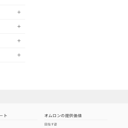
026/05/21
2026/7/29
ン営業員または
お問い合わせ
ート
オムロンの提供価値
目指す姿