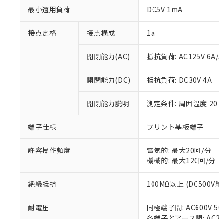
最小適用負荷
DC5V 1mA
接点定格
接点構成
1a
開閉能力(AC)
抵抗負荷: AC125V 6A/
※1 対応状況
開閉能力(DC)
抵抗負荷: DC30V 4A
対応済み：EU
対応予定：EU R
開閉能力説明
測定条件: 周囲温度 2
対応予定なし：EU
調査・確認中：EU
ご利用条件
端子仕様
プリント基板端子
非該当品：ライセ
※1 中国RoHS
仕入先様の事情に
許容操作頻度
電気的: 最大20回/分
があります。
以下の条件をお読
「○」：最大均質
機械的: 最大120回/分
「×」：最大均質
本サービスは
当社は、これ
*EU RoHS指令（10物
「－」：未確認で
鉛(Pb) 1000ppm以下、
くものです。
絶縁抵抗
100MΩ以上 (DC500
う）を輸出ま
記
説明
六価クロム(Cr(Ⅵ)) 1
当社制御機器
などの必要な
フタル酸ビス(2-エチルヘ
号
*中国RoHS10物質の基準値 
ル（DBP） 1000ppm
在庫状況およ
当社は規制貨
耐電圧
同極端子間: AC600V 50
Pb(鉛) :1000ppm、 Hg
但し、RoHS指令で産
のであり、閲
ます。
Cr(Ⅵ)(六価クロム) : 
各端子とアース間: AC200
フタル酸エステル類の４