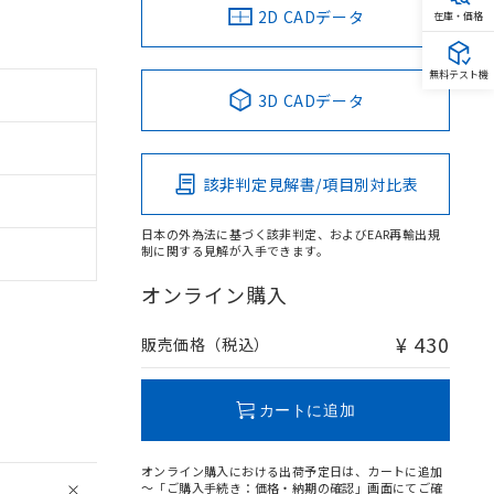
2D CADデータ
在庫・価格
無料テスト機
3D CADデータ
該非判定見解書/項目別対比表
日本の外為法に基づく該非判定、およびEAR再輸出規
制に関する見解が入手できます。
オンライン購入
¥ 430
販売価格（税込）
カートに追加
オンライン購入における出荷予定日は、カートに追加
～「ご購入手続き：価格・納期の確認」画面にてご確