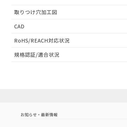
取りつけ穴加工図
CAD
ログイン/会員登録いただくと、CADデータをダウンロ
RoHS/REACH対応状況
規格認証/適合状況
EU RoHS
注意事項・凡例
A3AA-91K1-00Hについての規格認証/適合状況につい
販売店にお問い合わせください。
ダウンロードデータをご利用いただく前に、以下を必ずお読
対応状況
対応予定月
※1
※2
ソフトウェアの使用条件
対応済み
お知らせ・最新情報
中国 RoHS
注意事項・凡例