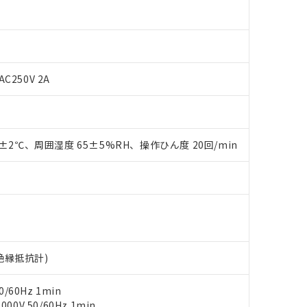
AC250V 2A
 RoHS指令（10物質）の非含有に対応した製品が提供可能な商品です
oHS指令（10物質）の非含有に対応した製品に切り替える予定のある
0±2℃、周囲湿度 65±5%RH、操作ひん度 20回/min
 RoHS指令（10物質）の非含有に非対応の商品で、対応品を出す予
 RoHS指令（10物質）の非含有の対応状況を調査中または確認中の
ンス料など無形物で、有害物質有無と関係のない商品です。
○×表
より、非含有部品としていたものが、含有品と判明した場合などやむ
みいただき、同意のうえご利用ください。
材料含有率が中国RoHSの基準値以下であることを示します。
材料含有率が中国RoHSの基準値を超えていることを示します。
、当社制御機器事業取扱商品の当社在庫状況および標準価格(税抜)
ら貴社製品のうち、外国為替および外国貿易法に定める商品（以下｢
質）：
す。当社販売部門へお問い合わせください。
 水銀(Hg) 1000ppm以下、 カドミウム(Cd) 100ppm以下、
V絶縁抵抗計)
たは国外への提供する場合は、日本国政府の輸出許可(または役務取
000ppm以下、ポリ臭化ビフェニル類(PBB) 1000ppm以下、ポリ臭化ジフェニルエーテル類(P
事業取扱商品の中には、本サービスの対象外となる商品もあること
手続きをとります。
キシル) (DEHP)(別名：DOP) 1000ppm以下、フタル酸ブチルベンジル（BBP） 100
(GB/T26572)：
以下、フタル酸ジイソブチル (DIBP) 1000ppm以下
び標準価格照会結果は、記載している更新日時点での社内データに
物を破棄する場合は、完全に破砕するなど、違法に輸出されないよ
/60Hz 1min
(水銀) : 1000ppm、 Cd(カドミウム) : 100ppm、
業用監視および制御機器に対する適用除外項目は除く。
覧された時点での実際の在庫および標準価格とは異なる場合がある
1000ppm、 PBBs(ポリ臭化ビフェニル類) : 1000ppm、 PBDEs(ポリ臭化ジフェニルエーテル類
0V 50/60Hz 1min
物質については閾値を超える意図的な使用がないことを確認しています。