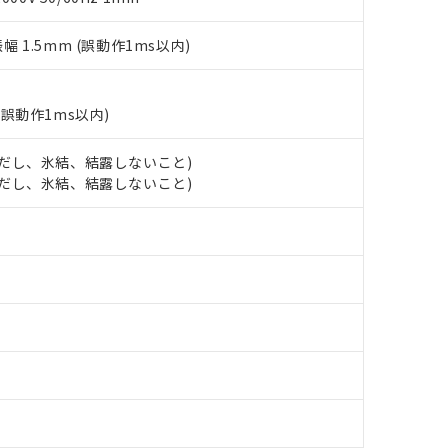
上の在庫あり
 1000ppm、 DIBP(フタル酸ジイソブチル) : 1000ppm、 BBP(フタル酸ブチルベンジル) :
品を、核兵器、ミサイル、化学兵器、生物兵器またはその他武器並
チルヘキシル)) : 1000ppm
況および標準価格はお客様のお取引先、またはお客様担当のオムロ
用いたしません。
振幅 1.5mm (誤動作1ms以内)
ご相談ください。
は満たないが在庫あり
製品を第三者に販売する場合は、上記1、2および3の内容を当該第
機器販売店や当社販売拠点は「
販売ネットワーク
」をご確認くだ
販売先および販売に係わる関係者が違法に輸出するおそれがある場
用期限
び標準価格結果を当社の事前の承諾なく第三者に漏洩または開示し
え状況などにより、予定月が前後することがあります。
(最新の在庫状況については、お客様のお取引先、またはお客様担当
(誤動作1ms以内)
（10物質）のすべてが基準値以下であることを示します。
店・当社販売員にご確認ください)
能（部品リスト作成サービス）をご利用いただくには、I-Webメン
使用状況下において有害物質が外部に漏えいし、環境に深刻な影響を
あります。
 (ただし、氷結、結露しないこと)
機種、また在庫状況の情報を公開していない機種
ェブサイト上で当社にご登録された部品リストについて、当社およ
書ダウンロード
 (ただし、氷結、結露しないこと)
す。当社販売部門へお問い合わせください。
品・サービスに関するお客様との取引・商談に必要な範囲で利用す
合意する
キャンセル
書をダウンロードすることができます。
利用者とは、
"個人情報の共同利用に関して"
の「1.共同利用者の
します。
10物質）の非含有証明書
明書（当社基準）
日時点で非含有を証明するもので、過去に遡って非含有を証明するも
令のフタル酸エステル類４物質の対応では、対応完了までの期間は出
備考欄に対応日を記載しておりました。
品への在庫切替を完了していることから、特段のことがない限り、20
す。