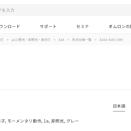
ウンロード
サポート
セミナ
オムロンの
示灯
>
φ12:照光・非照光・表示灯
>
A3A
>
形式仕様一覧
>
A3AA-91K1-00H
日本語
 モーメンタリ動作, 1a, 非照光, グレー