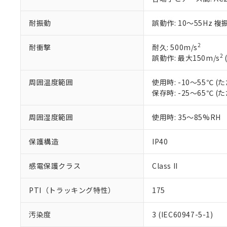
○
一定数以
DBP(フタル酸ジブチル) :
い。
当社は貴社製
DEHP(フタル酸ビス(2-エ
正式な納期状
置等に一切使
耐振動
誤動作: 10～55Hz 複
当社販売員に
※2 対応予定月
△
一定数に
当社は、貴社
オムロン制御
また当社は、
※2 環境保護使
2
耐衝撃
耐久: 500m/s
在庫状況およ
部品在庫の切り替
たしません。
－
在庫なし
2
誤動作: 最大150m/s
す。
「ｅ」：有害物質
機器販売
マイパーツ機
「10」：通常の
ている必要が
周囲温度範囲
使用時: -10～55℃
味します。
空
受注生産
お客様が当ウ
※3 非含有証明
保存時: -25～65℃
「－」：未確認で
白
が、当社の製
さい。
下記の非含有証明
周囲湿度範囲
使用時: 35～85%RH
※当社の共同
いる法人を指
EU RoHS指令（
保護構造
IP40
51物質の非含有証
※本証明書は発行
感電保護クラス
Class II
また、RoHS指
混在することから
既に当社にて対応
PTI（トラッキング特性）
175
り割愛しておりま
汚染度
3 (IEC60947-5-1)