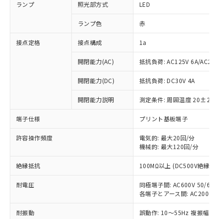
ランプ
照光部方式
LED
ランプ色
赤
接点定格
接点構成
1a
開閉能力(AC)
抵抗負荷: AC125V 6A/AC250
開閉能力(DC)
抵抗負荷: DC30V 4A
開閉能力説明
測定条件: 周囲温度 20±2℃
端子仕様
プリント基板端子
※1 対応状況
許容操作頻度
電気的: 最大20回/分
機械的: 最大120回/分
対応済み：EU RoHS指令（10物質）の
絶縁抵抗
100MΩ以上 (DC500V絶縁抵
非含有に対応した製品が提供可能な商品で
す。
耐電圧
同極端子間: AC600V 50/60Hz
対応予定：EU RoHS指令（10物質）の非含
各端子とアース間: AC2000V 50
ご利用条件
有に対応した製品に切り替える予定のある
商品です。
耐振動
誤動作: 10～55Hz 複振幅 1