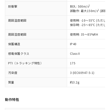
対応予定なし：EU RoHS指令（10物質）の
以下の条件をお読みいただき、同意のうえ
非含有に非対応の商品で、対応品を出す予
2
耐衝撃
耐久: 500m/s
ご利用ください。
定はありません。
2
誤動作: 最大150m/s
(誤動作
調査・確認中：EU RoHS指令（10物質）の
本サービスは、当社制御機器事業取扱
※1 中国RoHS○×表
周囲温度範囲
使用時: -10～55℃ (ただ
非含有の対応状況を調査中または確認中の
商品の当社在庫状況および標準価格
保存時: -25～65℃ (ただ
商品です。
(税抜)を提供させていただくもので
「○」：最大均質材料含有率が中国RoHSの
非該当品：ライセンス料など無形物で、有
す。
周囲湿度範囲
使用時: 35～85%RH
基準値以下であることを示します。
害物質有無と関係のない商品です。
当社制御機器事業取扱商品の中には、
「×」：最大均質材料含有率が中国RoHSの
仕入先様の事情により、非含有部品として
本サービスの対象外となる商品もある
保護構造
IP40
基準値を超えていることを示します。
いたものが、含有品と判明した場合などや
当社は、これら貴社製品のうち、外国
ことをご了承ください。
「－」：未確認です。当社販売部門へお問
むを得ず変更することがあります。
為替および外国貿易法に定める商品
感電保護クラス
Class II
在庫状況および標準価格照会結果は、
い合わせください。
（以下｢規制貨物等」という）を輸出
記載している更新日時点での社内デー
*EU RoHS指令（10物質）：
または国外への提供する場合は、日本
PTI（トラッキング特性）
175
記
タに基づき作成されるものであり、閲
説明
鉛(Pb) 1000ppm以下、 水銀(Hg) 1000ppm以下、 カド
*中国RoHS10物質の基準値 (GB/T26572)：
国政府の輸出許可(または役務取引許
号
覧された時点での実際の在庫および標
ミウム(Cd) 100ppm以下、
Pb(鉛) :1000ppm、 Hg(水銀) : 1000ppm、 Cd(カドミウ
汚染度
3 (IEC60947-5-1)
可)を取得するなどの必要な手続きを
六価クロム(Cr(Ⅵ)) 1000ppm以下、ポリ臭化ビフェニル
ム) : 100ppm、
準価格とは異なる場合があることをご
類(PBB) 1000ppm以下、ポリ臭化ジフェニルエーテル類
Cr(Ⅵ)(六価クロム) : 1000ppm、 PBBs(ポリ臭化ビフェ
とります。
了承ください。
(PBDE) 1000ppm以下、フタル酸ビス(2-エチルヘキシ
○
一定数以上の在庫あり
ニル類) : 1000ppm、 PBDEs(ポリ臭化ジフェニルエーテ
質量
約3.2g
当社は規制貨物を破棄する場合は、完
ル) (DEHP)(別名：DOP) 1000ppm以下、フタル酸ブチ
正式な納期状況および標準価格はお客
ル類) : 1000ppm、
ルベンジル（BBP） 1000ppm以下、フタル酸ジブチル
全に破砕するなど、違法に輸出されな
DBP(フタル酸ジブチル) : 1000ppm、 DIBP(フタル酸ジ
様のお取引先、またはお客様担当のオ
（DBP） 1000ppm以下、フタル酸ジイソブチル
イソブチル) : 1000ppm、 BBP(フタル酸ブチルベンジ
△
一定数には満たないが在庫あり
いよう必要な手段を講じます。
ムロン制御機器販売店・当社販売員に
(DIBP) 1000ppm以下
ル) : 1000ppm、
当社は貴社製品を、核兵器、ミサイ
動作特性
但し、RoHS指令で産業用監視および制御機器に対する
DEHP(フタル酸ビス(2-エチルヘキシル)) : 1000ppm
ご相談ください。
適用除外項目は除く。
ル、化学兵器、生物兵器またはその他
－
在庫なし(最新の在庫状況につ
オムロン制御機器販売店や当社販売拠
フタル酸エステル類の４物質については閾値を超える意
武器並びにこれらの製造装置等に一切