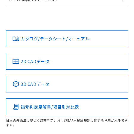
荷製品に未対応品が混在することから備考
ログイン/会員登録
EU RoHS
注意事項・凡例
A3AA-91K1-00ERについての規格認証/適合状況については、
欄に対応日を記載しておりました。
「カスタマーサポートセンタ お客様相談室」または貴社担当
既に当社にて対応品への在庫切替を完了
オムロン営業員または販売店にお問い合わせください。
していることから、特段のことがない限
対応状況
対応予定月
※1
※2
り、2022年1月12日より割愛しておりま
ダウンロードデータをご利用いただく前に、以下を必ずお読
す。
みください。
お問い合わせ
カタログ/データシート/マニュアル
対応済み
ソフトウェアの使用条件
中国 RoHS
注意事項・凡例
2D CADデータ
中国 RoHS表
※1 ※2
3D CADデータ
Pb
Hg
Cd
Cr(VI)
該非判定見解書/項目別対比表
O
O
O
O
日本の外為法に基づく該非判定、およびEAR再輸出規制に関する見解が入手でき
ます。
"対応済み"や非含有の記載がされた商品であっても、流通