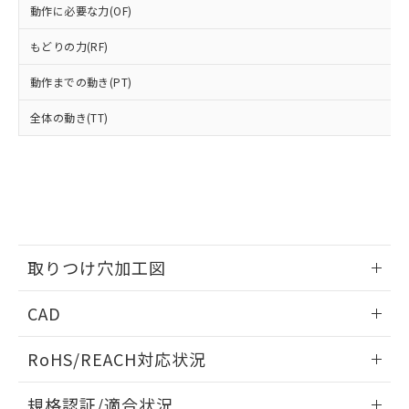
いては、お客様のお取引先、ま
図的な使用がないことを確認しています。
点は「
販売ネットワーク
」をご確認
動作に必要な力(OF)
※2 環境保護使用期限
使用いたしません。
たはお客様担当のオムロン制御
ください。
当社は、貴社製品を第三者に販売する
機器販売店・当社販売員にご確
在庫状況および標準価格結果を当社の
もどりの力(RF)
※2 対応予定月
「ｅ」：有害物質（10物質）のすべてが基
場合は、上記1、2および3の内容を当
認ください)
事前の承諾なく第三者に漏洩または開
準値以下であることを示します。
該第三者に通知します。また当社は、
示しないようお願いします。
動作までの動き(PT)
部品在庫の切り替え状況などにより、予定
「10」：通常の使用状況下において有害物
販売先および販売に係わる関係者が違
マイパーツ機能（部品リスト作成サー
空
受注生産機種、また在庫状況の
月が前後することがあります。
質が外部に漏えいし、環境に深刻な影響を
法に輸出するおそれがある場合は、取
全体の動き(TT)
ビス）をご利用いただくには、I-Web
白
情報を公開していない機種
及ぼさない年数を意味します。
り引きをいたしません。
メンバーズにご登録されている必要が
「－」：未確認です。当社販売部門へお問
あります。
い合わせください。
お客様が当ウェブサイト上で当社にご
※3 非含有証明書ダウンロード
登録された部品リストについて、当社
および当社の共同利用者が、当社の製
下記の非含有証明書をダウンロードするこ
品・サービスに関するお客様との取
とができます。
合意する
キャンセル
引・商談に必要な範囲で利用すること
取りつけ穴加工図
をご了承ください。
EU RoHS指令（10物質）の非含有証明書
※当社の共同利用者とは、
"個人情報
情報更新：2026/05/21
51物質の非含有証明書（当社基準）
CAD
の共同利用に関して"
の「1.共同利
※本証明書は発行日時点で非含有を証明す
用者の範囲」に記載されている法人を
るもので、過去に遡って非含有を証明する
ログイン/会員登録いただくと、CADデータをダウンロー
指します。
RoHS/REACH対応状況
ものではありません。
ドすることができます。
また、RoHS指令のフタル酸エステル類４
情報更新：2026/7/29
物質の対応では、対応完了までの期間は出
規格認証/適合状況