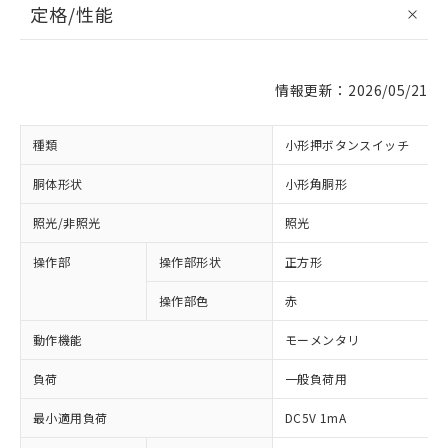
定格/性能
情報更新：2026/05/21
種類
小形押ボタンスイッチ
胴体形状
小形角胴形
照光/非照光
照光
操作部
操作部形状
正方形
操作部色
赤
動作機能
モーメンタリ
負荷
一般負荷用
最小適用負荷
DC5V 1mA