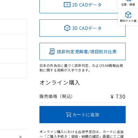
2D CADデータ
在庫・価格
無料テスト機
3D CADデータ
該非判定見解書/項目別対比表
日本の外為法に基づく該非判定、およびEAR再輸出規
制に関する見解が入手できます。
オンライン購入
¥ 730
販売価格（税込）
カートに追加
オンライン購入における出荷予定日は、カートに追加
～「ご購入手続き：価格・納期の確認」画面にてご確