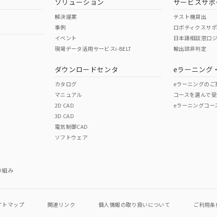
ソリューション
サービスサポ
解決提案
テスト機貸出
事例
ロボティクスサ
イベント
日本語相談窓口
現場データ活用サービスi-BELT
輸出該非判定
I)
PBBs
PBDEs
DBP
ダウンロードセンタ
eラーニング
カタログ
eラーニングのご
マニュアル
コースを選んで受
O
O
O
2D CAD
eラーニングコー
3D CAD
電気制御CAD
在庫等で未対応品が混在する可能性があります。
ソフトウェア
問い合わせください。
この製品のRoHS/REACH対応
り組み
イトマップ
関連リンク
個人情報の
取り扱いについて
ご利用条