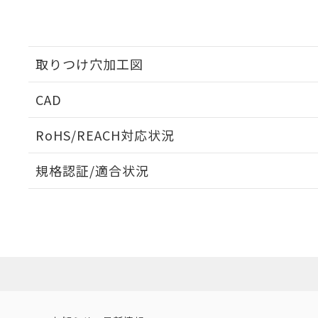
取りつけ穴加工図
CAD
ログイン/会員登録いただくと、CADデータをダウンロ
RoHS/REACH対応状況
規格認証/適合状況
EU RoHS
注意事項・凡例
A3AA-91B1-00Hについての規格認証/適合状況につい
販売店にお問い合わせください。
ダウンロードデータをご利用いただく前に、以下を必ずお読
対応状況
対応予定月
※1
※2
ソフトウェアの使用条件
対応済み