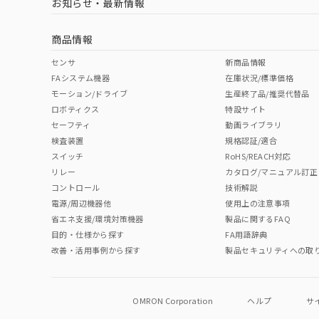
お知らせ・最新情報
中国 RoHS
注意事項・凡例
商品情報
中国 RoHS表
※1 ※2
センサ
新商品情報
FAシステム機器
在庫状況/標準価格
Pb
Hg
Cd
Cr(V
モーション/ドライブ
生産終了品/推奨代替品
ロボティクス
特設サイト
セーフティ
動画ライブラリ
検査装置
規格認証/適合
O
O
O
O
スイッチ
RoHS/REACH対応
リレー
カタログ/マニュアル訂正
コントロール
技術解説
"対応済み"や非含有の記載がされた商品であっても、流通
電源/周辺機器他
使用上の注意事項
非含有品が必要な際は、弊社営業部門もしくは販売店へお
省エネ支援/環境対策機器
製品に関するFAQ
目的・仕様から探す
FA用語辞典
改善・活用事例から探す
製品セキュリティへの取
OMRON Corporation
ヘルプ
サ