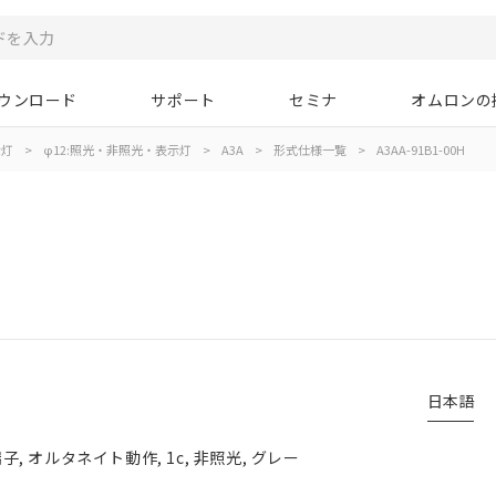
ウンロード
サポート
セミナ
オムロンの
示灯
>
φ12:照光・非照光・表示灯
>
A3A
>
形式仕様一覧
>
A3AA-91B1-00H
日本語
 オルタネイト動作, 1c, 非照光, グレー