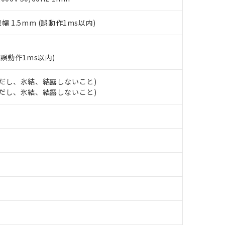
(水銀) : 1000ppm、 Cd(カドミウム) : 100ppm、
業用監視および制御機器に対する適用除外項目は除く。
覧された時点での実際の在庫および標準価格とは異なる場合がある
1000ppm、 PBBs(ポリ臭化ビフェニル類) : 1000ppm、 PBDEs(ポリ臭化ジフェニルエーテル類
物質については閾値を超える意図的な使用がないことを確認しています。
上の在庫あり
 1000ppm、 DIBP(フタル酸ジイソブチル) : 1000ppm、 BBP(フタル酸ブチルベンジル) :
品を、核兵器、ミサイル、化学兵器、生物兵器またはその他武器並
振幅 1.5mm (誤動作1ms以内)
チルヘキシル)) : 1000ppm
況および標準価格はお客様のお取引先、またはお客様担当のオムロ
用いたしません。
ご相談ください。
は満たないが在庫あり
製品を第三者に販売する場合は、上記1、2および3の内容を当該第
機器販売店や当社販売拠点は「
販売ネットワーク
」をご確認くだ
販売先および販売に係わる関係者が違法に輸出するおそれがある場
用期限
(誤動作1ms以内)
び標準価格結果を当社の事前の承諾なく第三者に漏洩または開示し
え状況などにより、予定月が前後することがあります。
(最新の在庫状況については、お客様のお取引先、またはお客様担当
（10物質）のすべてが基準値以下であることを示します。
店・当社販売員にご確認ください)
能（部品リスト作成サービス）をご利用いただくには、I-Webメン
 (ただし、氷結、結露しないこと)
使用状況下において有害物質が外部に漏えいし、環境に深刻な影響を
あります。
 (ただし、氷結、結露しないこと)
機種、また在庫状況の情報を公開していない機種
ェブサイト上で当社にご登録された部品リストについて、当社およ
書ダウンロード
す。当社販売部門へお問い合わせください。
品・サービスに関するお客様との取引・商談に必要な範囲で利用す
合意する
キャンセル
書をダウンロードすることができます。
利用者とは、
"個人情報の共同利用に関して"
の「1.共同利用者の
します。
10物質）の非含有証明書
明書（当社基準）
日時点で非含有を証明するもので、過去に遡って非含有を証明するも
令のフタル酸エステル類４物質の対応では、対応完了までの期間は出
備考欄に対応日を記載しておりました。
品への在庫切替を完了していることから、特段のことがない限り、20
す。