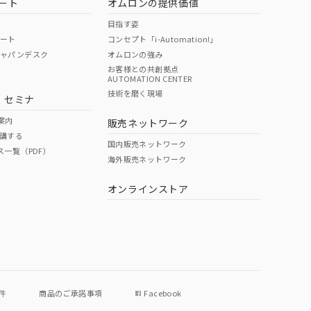
ート
オムロンの提供価値
目指す姿
ポート
コンセプト「i-Automation!」
ジャパンデスク
オムロンの強み
お客様との共創拠点
AUTOMATION CENTER
DIBP
BBP
DEHP
環境保護
技術を磨く現場
・セミナ
使用期限
案内
販売ネットワーク
講する
O
O
O
e
国内販売ネットワーク
ス一覧（PDF）
海外販売ネットワーク
オンラインストア
状況ページへ
件
商品のご承諾事項
Facebook