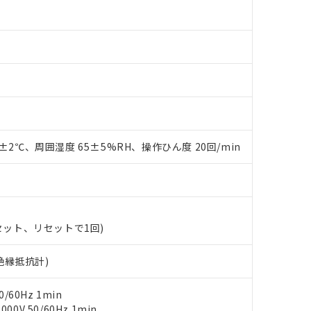
 RoHS指令（10物質）の非含有に対応した製品が提供可能な商品です
0±2℃、周囲湿度 65±5%RH、操作ひん度 20回/min
oHS指令（10物質）の非含有に対応した製品に切り替える予定のある
 RoHS指令（10物質）の非含有に非対応の商品で、対応品を出す予
 RoHS指令（10物質）の非含有の対応状況を調査中または確認中の
ンス料など無形物で、有害物質有無と関係のない商品です。
○×表
より、非含有部品としていたものが、含有品と判明した場合などやむ
(セット、リセットで1回)
みいただき、同意のうえご利用ください。
材料含有率が中国RoHSの基準値以下であることを示します。
材料含有率が中国RoHSの基準値を超えていることを示します。
V絶縁抵抗計)
、当社制御機器事業取扱商品の当社在庫状況および標準価格(税抜)
ら貴社製品のうち、外国為替および外国貿易法に定める商品（以下｢
質）：
す。当社販売部門へお問い合わせください。
 水銀(Hg) 1000ppm以下、 カドミウム(Cd) 100ppm以下、
たは国外への提供する場合は、日本国政府の輸出許可(または役務取
000ppm以下、ポリ臭化ビフェニル類(PBB) 1000ppm以下、ポリ臭化ジフェニルエーテル類(P
事業取扱商品の中には、本サービスの対象外となる商品もあること
手続きをとります。
/60Hz 1min
キシル) (DEHP)(別名：DOP) 1000ppm以下、フタル酸ブチルベンジル（BBP） 100
(GB/T26572)：
以下、フタル酸ジイソブチル (DIBP) 1000ppm以下
び標準価格照会結果は、記載している更新日時点での社内データに
物を破棄する場合は、完全に破砕するなど、違法に輸出されないよ
0V 50/60Hz 1min