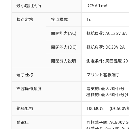
最小適用負荷
DC5V 1mA
接点定格
接点構成
1c
開閉能力(AC)
抵抗負荷: AC125V 3A
開閉能力(DC)
抵抗負荷: DC30V 2A
※1 対応状況
対応済み：EU
開閉能力説明
測定条件: 周囲温度 2
対応予定：EU R
対応予定なし：EU
端子仕様
プリント基板端子
調査・確認中：EU
ご利用条件
非該当品：ライセ
許容操作頻度
電気的: 最大20回/分
※1 中国RoHS
仕入先様の事情に
機械的: 最大60回/分
があります。
以下の条件をお読
「○」：最大均質
「×」：最大均質
絶縁抵抗
100MΩ以上 (DC500
本サービスは
当社は、これ
*EU RoHS指令（10物
「－」：未確認で
鉛(Pb) 1000ppm以下、
くものです。
う）を輸出ま
記
説明
六価クロム(Cr(Ⅵ)) 1
当社制御機器
などの必要な
耐電圧
同極端子間: AC600V 50
フタル酸ビス(2-エチルヘ
号
*中国RoHS10物質の基準値 
ル（DBP） 1000ppm
在庫状況およ
当社は規制貨
各端子とアース間: AC200