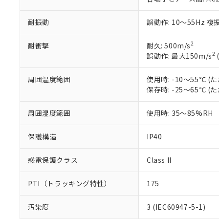
Pb(鉛) :1000ppm、 Hg
但し、RoHS指令で産
のであり、閲
ます。
Cr(Ⅵ)(六価クロム) : 
フタル酸エステル類の４
○
一定数以
DBP(フタル酸ジブチル) :
い。
当社は貴社製
耐振動
誤動作: 10～55Hz 複
DEHP(フタル酸ビス(2-エ
正式な納期状
置等に一切使
当社販売員に
※2 対応予定月
△
一定数に
当社は、貴社
2
耐衝撃
耐久: 500m/s
オムロン制御
また当社は、
※2 環境保護使
2
誤動作: 最大150m/s
在庫状況およ
部品在庫の切り替
たしません。
－
在庫なし
す。
「ｅ」：有害物質
機器販売
マイパーツ機
周囲温度範囲
使用時: -10～55℃
「10」：通常の
ている必要が
保存時: -25～65℃
味します。
空
受注生産
お客様が当ウ
※3 非含有証明
「－」：未確認で
白
が、当社の製
周囲湿度範囲
使用時: 35～85%RH
さい。
下記の非含有証明
※当社の共同
保護構造
IP40
いる法人を指
EU RoHS指令（
51物質の非含有証
感電保護クラス
Class II
※本証明書は発行
また、RoHS指
混在することから
PTI（トラッキング特性）
175
既に当社にて対応
り割愛しておりま
汚染度
3 (IEC60947-5-1)