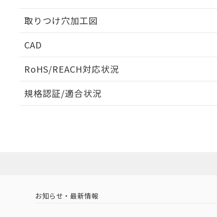
取りつけ穴加工図
CAD
ログイン/会員登録いただくと、CADデータをダウンロ
RoHS/REACH対応状況
規格認証/適合状況
EU RoHS
注意事項・凡例
A3AA-91A1-00Aについての規格認証/適合状況につい
販売店にお問い合わせください。
ダウンロードデータをご利用いただく前に、以下を必ずお読
対応状況
対応予定月
※1
※2
ソフトウェアの使用条件
対応済み
お知らせ・最新情報
中国 RoHS
注意事項・凡例