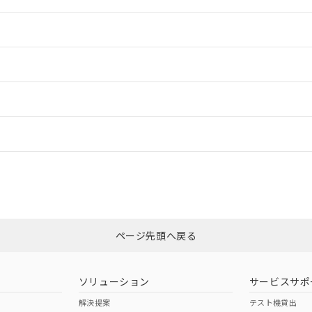
情報更新：2
ードすることができます。
情報更新：
ログイン/会員登録
ては、「カスタマーサポートセンタ お客様相談室」または貴社担当オムロ
みください。
非含有証明書
※3
ページ先頭へ戻る
ダウンロードはこちら
ソリューション
サービスサポ
解決提案
テスト機貸出