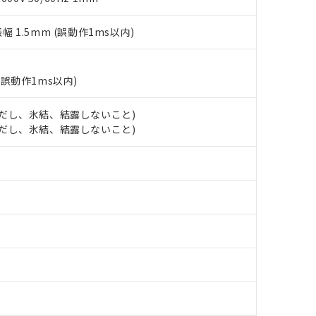
上の在庫あり
 1000ppm、 DIBP(フタル酸ジイソブチル) : 1000ppm、 BBP(フタル酸ブチルベンジル) :
品を、核兵器、ミサイル、化学兵器、生物兵器またはその他武器並
チルヘキシル)) : 1000ppm
況および標準価格はお客様のお取引先、またはお客様担当のオムロ
用いたしません。
振幅 1.5mm (誤動作1ms以内)
ご相談ください。
は満たないが在庫あり
製品を第三者に販売する場合は、上記1、2および3の内容を当該第
機器販売店や当社販売拠点は「
販売ネットワーク
」をご確認くだ
販売先および販売に係わる関係者が違法に輸出するおそれがある場
用期限
び標準価格結果を当社の事前の承諾なく第三者に漏洩または開示し
え状況などにより、予定月が前後することがあります。
(最新の在庫状況については、お客様のお取引先、またはお客様担当
(誤動作1ms以内)
（10物質）のすべてが基準値以下であることを示します。
店・当社販売員にご確認ください)
能（部品リスト作成サービス）をご利用いただくには、I-Webメン
使用状況下において有害物質が外部に漏えいし、環境に深刻な影響を
あります。
 (ただし、氷結、結露しないこと)
機種、また在庫状況の情報を公開していない機種
ェブサイト上で当社にご登録された部品リストについて、当社およ
書ダウンロード
 (ただし、氷結、結露しないこと)
す。当社販売部門へお問い合わせください。
品・サービスに関するお客様との取引・商談に必要な範囲で利用す
合意する
キャンセル
書をダウンロードすることができます。
利用者とは、
"個人情報の共同利用に関して"
の「1.共同利用者の
します。
10物質）の非含有証明書
明書（当社基準）
日時点で非含有を証明するもので、過去に遡って非含有を証明するも
令のフタル酸エステル類４物質の対応では、対応完了までの期間は出
備考欄に対応日を記載しておりました。
品への在庫切替を完了していることから、特段のことがない限り、20
す。