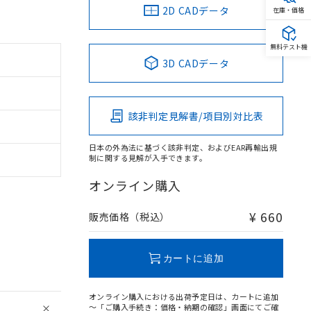
2D CADデータ
在庫・価格
無料テスト機
3D CADデータ
該非判定見解書/項目別対比表
日本の外為法に基づく該非判定、およびEAR再輸出規
制に関する見解が入手できます。
オンライン購入
¥ 660
販売価格（税込）
カートに追加
オンライン購入における出荷予定日は、カートに追加
～「ご購入手続き：価格・納期の確認」画面にてご確