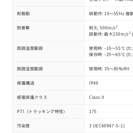
○
一定数以
DBP(フタル酸ジブチル) :
い。
当社は貴社製
DEHP(フタル酸ビス(2-エ
正式な納期状
置等に一切使
耐振動
誤動作: 10～55Hz 複
当社販売員に
※2 対応予定月
△
一定数に
当社は、貴社
オムロン制御
また当社は、
※2 環境保護使
2
耐衝撃
耐久: 500m/s
在庫状況およ
部品在庫の切り替
たしません。
－
在庫なし
2
誤動作: 最大150m/s
す。
「ｅ」：有害物質
機器販売
マイパーツ機
「10」：通常の
ている必要が
周囲温度範囲
使用時: -10～55℃
味します。
空
受注生産
お客様が当ウ
※3 非含有証明
保存時: -25～65℃
「－」：未確認で
白
が、当社の製
さい。
下記の非含有証明
周囲湿度範囲
使用時: 35～85%RH
※当社の共同
いる法人を指
EU RoHS指令（
保護構造
IP40
51物質の非含有証
※本証明書は発行
感電保護クラス
Class II
また、RoHS指
混在することから
既に当社にて対応
PTI（トラッキング特性）
175
り割愛しておりま
汚染度
3 (IEC60947-5-1)