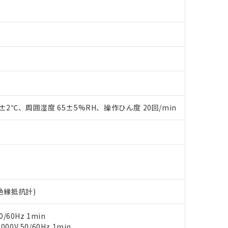
 RoHS指令（10物質）の非含有に対応した製品が提供可能な商品です
oHS指令（10物質）の非含有に対応した製品に切り替える予定のある
0±2℃、周囲湿度 65±5%RH、操作ひん度 20回/min
 RoHS指令（10物質）の非含有に非対応の商品で、対応品を出す予
 RoHS指令（10物質）の非含有の対応状況を調査中または確認中の
ンス料など無形物で、有害物質有無と関係のない商品です。
○×表
より、非含有部品としていたものが、含有品と判明した場合などやむ
みいただき、同意のうえご利用ください。
材料含有率が中国RoHSの基準値以下であることを示します。
材料含有率が中国RoHSの基準値を超えていることを示します。
、当社制御機器事業取扱商品の当社在庫状況および標準価格(税抜)
ら貴社製品のうち、外国為替および外国貿易法に定める商品（以下｢
質）：
す。当社販売部門へお問い合わせください。
 水銀(Hg) 1000ppm以下、 カドミウム(Cd) 100ppm以下、
V絶縁抵抗計)
たは国外への提供する場合は、日本国政府の輸出許可(または役務取
000ppm以下、ポリ臭化ビフェニル類(PBB) 1000ppm以下、ポリ臭化ジフェニルエーテル類(P
事業取扱商品の中には、本サービスの対象外となる商品もあること
手続きをとります。
キシル) (DEHP)(別名：DOP) 1000ppm以下、フタル酸ブチルベンジル（BBP） 100
(GB/T26572)：
以下、フタル酸ジイソブチル (DIBP) 1000ppm以下
び標準価格照会結果は、記載している更新日時点での社内データに
物を破棄する場合は、完全に破砕するなど、違法に輸出されないよ
/60Hz 1min
(水銀) : 1000ppm、 Cd(カドミウム) : 100ppm、
業用監視および制御機器に対する適用除外項目は除く。
覧された時点での実際の在庫および標準価格とは異なる場合がある
1000ppm、 PBBs(ポリ臭化ビフェニル類) : 1000ppm、 PBDEs(ポリ臭化ジフェニルエーテル類
0V 50/60Hz 1min
物質については閾値を超える意図的な使用がないことを確認しています。