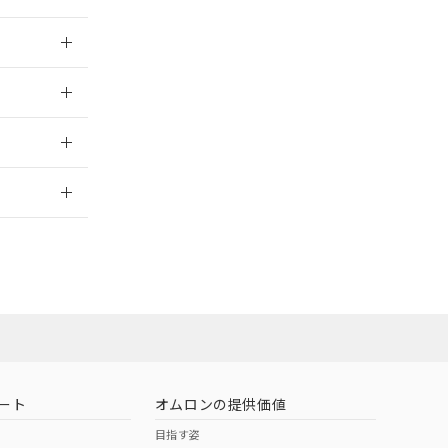
026/05/21
2026/7/29
ン営業員または
お問い合わせ
ート
オムロンの提供価値
目指す姿