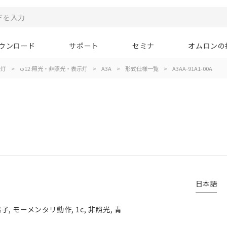
ウンロード
サポート
セミナ
オムロンの
示灯
>
φ12:照光・非照光・表示灯
>
A3A
>
形式仕様一覧
>
A3AA-91A1-00A
日本語
 モーメンタリ動作, 1c, 非照光, 青