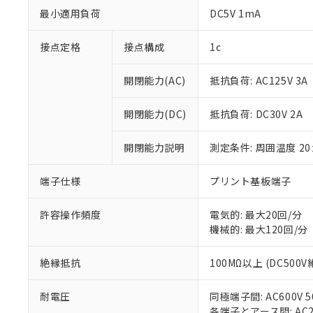
最小適用負荷
DC5V 1mA
接点定格
接点構成
1c
開閉能力(AC)
抵抗負荷: AC125V 3A
※1 対応状況
開閉能力(DC)
抵抗負荷: DC30V 2A
対応済み：EU
対応予定：EU R
開閉能力説明
測定条件: 周囲温度 2
対応予定なし：EU
調査・確認中：EU
ご利用条件
端子仕様
プリント基板端子
非該当品：ライセ
※1 中国RoHS
仕入先様の事情に
許容操作頻度
電気的: 最大20回/分
があります。
以下の条件をお読
「○」：最大均質
機械的: 最大120回/分
「×」：最大均質
本サービスは
当社は、これ
*EU RoHS指令（10物
「－」：未確認で
鉛(Pb) 1000ppm以下、
くものです。
絶縁抵抗
100MΩ以上 (DC500
う）を輸出ま
記
説明
六価クロム(Cr(Ⅵ)) 1
当社制御機器
などの必要な
フタル酸ビス(2-エチルヘ
号
*中国RoHS10物質の基準値 
ル（DBP） 1000ppm
在庫状況およ
当社は規制貨
耐電圧
同極端子間: AC600V 50
Pb(鉛) :1000ppm、 Hg
但し、RoHS指令で産
のであり、閲
ます。
Cr(Ⅵ)(六価クロム) : 
各端子とアース間: AC200
フタル酸エステル類の４