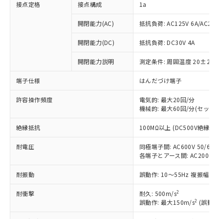
接点定格
接点構成
1a
開閉能力(AC)
抵抗負荷: AC125V 6A/AC250
開閉能力(DC)
抵抗負荷: DC30V 4A
開閉能力説明
測定条件: 周囲温度 20±2℃
端子仕様
はんだづけ端子
許容操作頻度
電気的: 最大20回/分
機械的: 最大60回/分(セット
絶縁抵抗
100MΩ以上 (DC500V絶縁抵
※1 対応状況
耐電圧
同極端子間: AC600V 50/60Hz
各端子とアース間: AC2000V 50
対応済み：EU RoHS指令（10物質）の
非含有に対応した製品が提供可能な商品で
耐振動
誤動作: 10～55Hz 複振幅 1
す。
対応予定：EU RoHS指令（10物質）の非含
2
耐衝撃
耐久: 500m/s
ご利用条件
有に対応した製品に切り替える予定のある
2
誤動作: 最大150m/s
(誤動作
商品です。