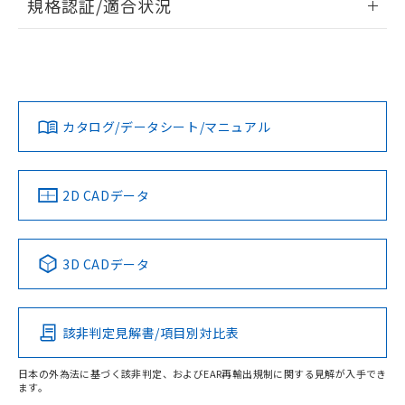
規格認証/適合状況
荷製品に未対応品が混在することから備考
ログイン/会員登録
EU RoHS
注意事項・凡例
欄に対応日を記載しておりました。
A3AA-90L1-00Hについての規格認証/適合状況については、
既に当社にて対応品への在庫切替を完了
「カスタマーサポートセンタ お客様相談室」または貴社担当
していることから、特段のことがない限
オムロン営業員または販売店にお問い合わせください。
り、2022年1月12日より割愛しておりま
対応状況
対応予定月
※1
※2
ダウンロードデータをご利用いただく前に、以下を必ずお読
す。
みください。
お問い合わせ
カタログ/データシート/マニュアル
対応済み
ソフトウェアの使用条件
中国 RoHS
注意事項・凡例
2D CADデータ
中国 RoHS表
※1 ※2
3D CADデータ
Pb
Hg
Cd
Cr(VI)
該非判定見解書/項目別対比表
O
O
O
O
日本の外為法に基づく該非判定、およびEAR再輸出規制に関する見解が入手でき
ます。
"対応済み"や非含有の記載がされた商品であっても、流通