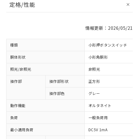
定格/性能
情報更新：2026/05/21
種類
小形押ボタンスイッチ
胴体形状
小形角胴形
照光/非照光
非照光
操作部
操作部形状
正方形
操作部色
グレー
動作機能
オルタネイト
負荷
一般負荷用
最小適用負荷
DC5V 1mA