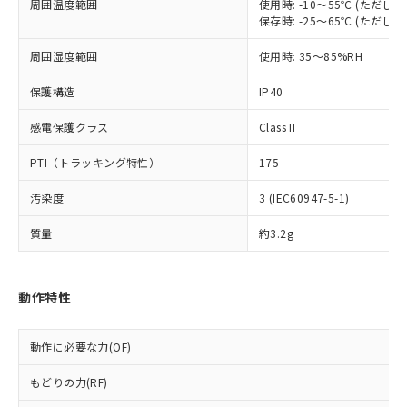
周囲温度範囲
使用時: -10～55℃ (ただ
対応予定なし：EU RoHS指令（10物質）の
以下の条件をお読みいただき、同意のうえ
保存時: -25～65℃ (ただ
非含有に非対応の商品で、対応品を出す予
ご利用ください。
定はありません。
周囲湿度範囲
使用時: 35～85%RH
調査・確認中：EU RoHS指令（10物質）の
本サービスは、当社制御機器事業取扱
※1 中国RoHS○×表
非含有の対応状況を調査中または確認中の
商品の当社在庫状況および標準価格
保護構造
IP40
商品です。
(税抜)を提供させていただくもので
「○」：最大均質材料含有率が中国RoHSの
非該当品：ライセンス料など無形物で、有
感電保護クラス
Class II
す。
基準値以下であることを示します。
害物質有無と関係のない商品です。
当社制御機器事業取扱商品の中には、
「×」：最大均質材料含有率が中国RoHSの
仕入先様の事情により、非含有部品として
PTI（トラッキング特性）
175
本サービスの対象外となる商品もある
基準値を超えていることを示します。
いたものが、含有品と判明した場合などや
当社は、これら貴社製品のうち、外国
ことをご了承ください。
「－」：未確認です。当社販売部門へお問
むを得ず変更することがあります。
汚染度
3 (IEC60947-5-1)
為替および外国貿易法に定める商品
在庫状況および標準価格照会結果は、
い合わせください。
（以下｢規制貨物等」という）を輸出
記載している更新日時点での社内デー
質量
約3.2g
*EU RoHS指令（10物質）：
または国外への提供する場合は、日本
記
タに基づき作成されるものであり、閲
説明
鉛(Pb) 1000ppm以下、 水銀(Hg) 1000ppm以下、 カド
*中国RoHS10物質の基準値 (GB/T26572)：
国政府の輸出許可(または役務取引許
号
覧された時点での実際の在庫および標
ミウム(Cd) 100ppm以下、
Pb(鉛) :1000ppm、 Hg(水銀) : 1000ppm、 Cd(カドミウ
可)を取得するなどの必要な手続きを
六価クロム(Cr(Ⅵ)) 1000ppm以下、ポリ臭化ビフェニル
ム) : 100ppm、
準価格とは異なる場合があることをご
類(PBB) 1000ppm以下、ポリ臭化ジフェニルエーテル類
Cr(Ⅵ)(六価クロム) : 1000ppm、 PBBs(ポリ臭化ビフェ
とります。
動作特性
了承ください。
(PBDE) 1000ppm以下、フタル酸ビス(2-エチルヘキシ
○
一定数以上の在庫あり
ニル類) : 1000ppm、 PBDEs(ポリ臭化ジフェニルエーテ
当社は規制貨物を破棄する場合は、完
ル) (DEHP)(別名：DOP) 1000ppm以下、フタル酸ブチ
正式な納期状況および標準価格はお客
ル類) : 1000ppm、
ルベンジル（BBP） 1000ppm以下、フタル酸ジブチル
全に破砕するなど、違法に輸出されな
DBP(フタル酸ジブチル) : 1000ppm、 DIBP(フタル酸ジ
様のお取引先、またはお客様担当のオ
（DBP） 1000ppm以下、フタル酸ジイソブチル
動作に必要な力(OF)
イソブチル) : 1000ppm、 BBP(フタル酸ブチルベンジ
△
一定数には満たないが在庫あり
いよう必要な手段を講じます。
ムロン制御機器販売店・当社販売員に
(DIBP) 1000ppm以下
ル) : 1000ppm、
当社は貴社製品を、核兵器、ミサイ
但し、RoHS指令で産業用監視および制御機器に対する
DEHP(フタル酸ビス(2-エチルヘキシル)) : 1000ppm
ご相談ください。
もどりの力(RF)
適用除外項目は除く。
ル、化学兵器、生物兵器またはその他
－
在庫なし(最新の在庫状況につ
オムロン制御機器販売店や当社販売拠
フタル酸エステル類の４物質については閾値を超える意