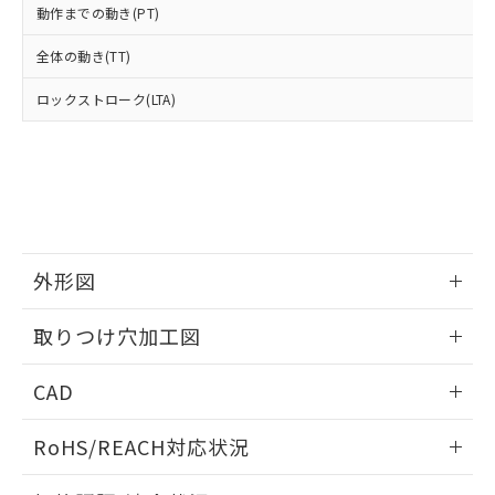
武器並びにこれらの製造装置等に一切
いては、お客様のお取引先、ま
図的な使用がないことを確認しています。
点は「
販売ネットワーク
」をご確認
動作までの動き(PT)
※2 環境保護使用期限
使用いたしません。
たはお客様担当のオムロン制御
ください。
当社は、貴社製品を第三者に販売する
機器販売店・当社販売員にご確
在庫状況および標準価格結果を当社の
全体の動き(TT)
※2 対応予定月
「ｅ」：有害物質（10物質）のすべてが基
場合は、上記1、2および3の内容を当
認ください)
事前の承諾なく第三者に漏洩または開
準値以下であることを示します。
該第三者に通知します。また当社は、
ロックストローク(LTA)
示しないようお願いします。
部品在庫の切り替え状況などにより、予定
「10」：通常の使用状況下において有害物
販売先および販売に係わる関係者が違
マイパーツ機能（部品リスト作成サー
空
受注生産機種、また在庫状況の
月が前後することがあります。
質が外部に漏えいし、環境に深刻な影響を
法に輸出するおそれがある場合は、取
ビス）をご利用いただくには、I-Web
白
情報を公開していない機種
及ぼさない年数を意味します。
り引きをいたしません。
メンバーズにご登録されている必要が
「－」：未確認です。当社販売部門へお問
あります。
い合わせください。
お客様が当ウェブサイト上で当社にご
※3 非含有証明書ダウンロード
登録された部品リストについて、当社
および当社の共同利用者が、当社の製
外形図
下記の非含有証明書をダウンロードするこ
品・サービスに関するお客様との取
とができます。
合意する
キャンセル
引・商談に必要な範囲で利用すること
情報更新：2026/05/21
取りつけ穴加工図
をご了承ください。
EU RoHS指令（10物質）の非含有証明書
※当社の共同利用者とは、
"個人情報
51物質の非含有証明書（当社基準）
情報更新：2026/05/21
の共同利用に関して"
の「1.共同利
CAD
※本証明書は発行日時点で非含有を証明す
用者の範囲」に記載されている法人を
るもので、過去に遡って非含有を証明する
指します。
ログイン/会員登録いただくと、CADデータをダウンロー
ものではありません。
RoHS/REACH対応状況
ドすることができます。
また、RoHS指令のフタル酸エステル類４
情報更新：2026/7/29
物質の対応では、対応完了までの期間は出