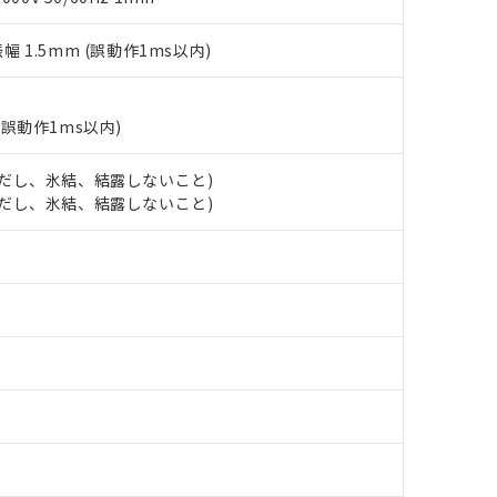
(水銀) : 1000ppm、 Cd(カドミウム) : 100ppm、
業用監視および制御機器に対する適用除外項目は除く。
覧された時点での実際の在庫および標準価格とは異なる場合がある
1000ppm、 PBBs(ポリ臭化ビフェニル類) : 1000ppm、 PBDEs(ポリ臭化ジフェニルエーテル類
物質については閾値を超える意図的な使用がないことを確認しています。
上の在庫あり
 1000ppm、 DIBP(フタル酸ジイソブチル) : 1000ppm、 BBP(フタル酸ブチルベンジル) :
品を、核兵器、ミサイル、化学兵器、生物兵器またはその他武器並
振幅 1.5mm (誤動作1ms以内)
チルヘキシル)) : 1000ppm
況および標準価格はお客様のお取引先、またはお客様担当のオムロ
用いたしません。
ご相談ください。
は満たないが在庫あり
製品を第三者に販売する場合は、上記1、2および3の内容を当該第
機器販売店や当社販売拠点は「
販売ネットワーク
」をご確認くだ
販売先および販売に係わる関係者が違法に輸出するおそれがある場
用期限
(誤動作1ms以内)
び標準価格結果を当社の事前の承諾なく第三者に漏洩または開示し
え状況などにより、予定月が前後することがあります。
(最新の在庫状況については、お客様のお取引先、またはお客様担当
（10物質）のすべてが基準値以下であることを示します。
店・当社販売員にご確認ください)
 (ただし、氷結、結露しないこと)
能（部品リスト作成サービス）をご利用いただくには、I-Webメン
使用状況下において有害物質が外部に漏えいし、環境に深刻な影響を
 (ただし、氷結、結露しないこと)
あります。
機種、また在庫状況の情報を公開していない機種
ェブサイト上で当社にご登録された部品リストについて、当社およ
書ダウンロード
す。当社販売部門へお問い合わせください。
品・サービスに関するお客様との取引・商談に必要な範囲で利用す
合意する
キャンセル
書をダウンロードすることができます。
利用者とは、
"個人情報の共同利用に関して"
の「1.共同利用者の
します。
10物質）の非含有証明書
明書（当社基準）
日時点で非含有を証明するもので、過去に遡って非含有を証明するも
令のフタル酸エステル類４物質の対応では、対応完了までの期間は出
備考欄に対応日を記載しておりました。
品への在庫切替を完了していることから、特段のことがない限り、20
す。