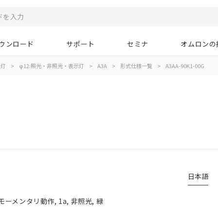
ウンロード
サポート
セミナ
オムロンの
示灯
>
φ12:照光・非照光・表示灯
>
A3A
>
形式仕様一覧
>
A3AA-90K1-00G
日本語
メンタリ動作, 1a, 非照光, 緑