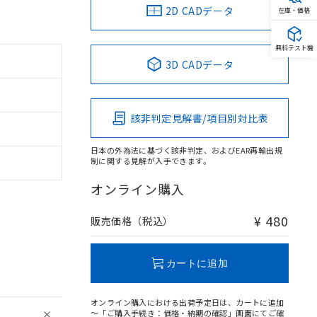
2D CADデータ
在庫・価格
無料テスト機
3D CADデータ
該非判定見解書/項目別対比表
日本の外為法に基づく該非判定、およびEAR再輸出規
制に関する見解が入手できます。
オンライン購入
¥ 480
販売価格（税込）
カートに追加
オンライン購入における出荷予定日は、カートに追加
～「ご購入手続き：価格・納期の確認」画面にてご確