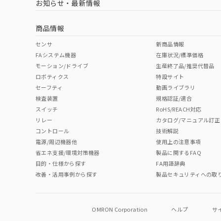
お知らせ・最新情報
中国 RoHS
注意事項・凡例
商品情報
中国 RoHS表
※1 ※2
センサ
新商品情報
FAシステム機器
在庫状況/標準価格
Pb
Hg
Cd
Cr(V
モーション/ドライブ
生産終了品/推奨代替品
ロボティクス
特設サイト
セーフティ
動画ライブラリ
検査装置
規格認証/適合
O
O
O
O
スイッチ
RoHS/REACH対応
リレー
カタログ/マニュアル訂正
コントロール
技術解説
"対応済み"や非含有の記載がされた商品であっても、流通
電源/周辺機器他
使用上の注意事項
非含有品が必要な際は、弊社営業部門もしくは販売店へお
省エネ支援/環境対策機器
製品に関するFAQ
目的・仕様から探す
FA用語辞典
改善・活用事例から探す
製品セキュリティへの取
OMRON Corporation
ヘルプ
サ