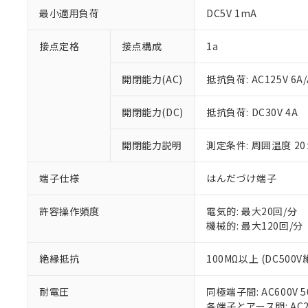
最小適用負荷
DC5V 1mA
接点定格
接点構成
1a
開閉能力(AC)
抵抗負荷: AC125V 6A/
開閉能力(DC)
抵抗負荷: DC30V 4A
※1 対応状況
開閉能力説明
測定条件: 周囲温度 2
対応済み：EU
対応予定：EU R
対応予定なし：EU
端子仕様
はんだづけ端子
調査・確認中：EU
ご利用条件
非該当品：ライセ
許容操作頻度
電気的: 最大20回/分
※1 中国RoHS
仕入先様の事情に
機械的: 最大120回/分
があります。
以下の条件をお読
「○」：最大均質
「×」：最大均質
絶縁抵抗
100MΩ以上 (DC500
本サービスは
当社は、これ
*EU RoHS指令（10物
「－」：未確認で
鉛(Pb) 1000ppm以下、
くものです。
う）を輸出ま
記
説明
六価クロム(Cr(Ⅵ)) 1
当社制御機器
などの必要な
耐電圧
同極端子間: AC600V 50
フタル酸ビス(2-エチルヘ
号
*中国RoHS10物質の基準値 
ル（DBP） 1000ppm
在庫状況およ
当社は規制貨
各端子とアース間: AC200