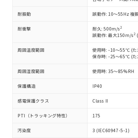
Pb(鉛) :1000ppm、 Hg
但し、RoHS指令で産
のであり、閲
ます。
Cr(Ⅵ)(六価クロム) : 
フタル酸エステル類の４
○
一定数以
DBP(フタル酸ジブチル) :
い。
当社は貴社製
耐振動
誤動作: 10～55Hz 複
DEHP(フタル酸ビス(2-エ
正式な納期状
置等に一切使
当社販売員に
※2 対応予定月
△
一定数に
当社は、貴社
2
耐衝撃
耐久: 500m/s
オムロン制御
また当社は、
※2 環境保護使
2
誤動作: 最大150m/s
在庫状況およ
部品在庫の切り替
たしません。
－
在庫なし
す。
「ｅ」：有害物質
機器販売
周囲温度範囲
使用時: -10～55℃
マイパーツ機
「10」：通常の
保存時: -25～65℃
ている必要が
味します。
空
受注生産
お客様が当ウ
※3 非含有証明
「－」：未確認で
白
が、当社の製
周囲湿度範囲
使用時: 35～85%RH
さい。
下記の非含有証明
※当社の共同
保護構造
IP40
いる法人を指
EU RoHS指令（
51物質の非含有証
感電保護クラス
Class II
※本証明書は発行
また、RoHS指
混在することから
PTI（トラッキング特性）
175
既に当社にて対応
り割愛しておりま
汚染度
3 (IEC60947-5-1)