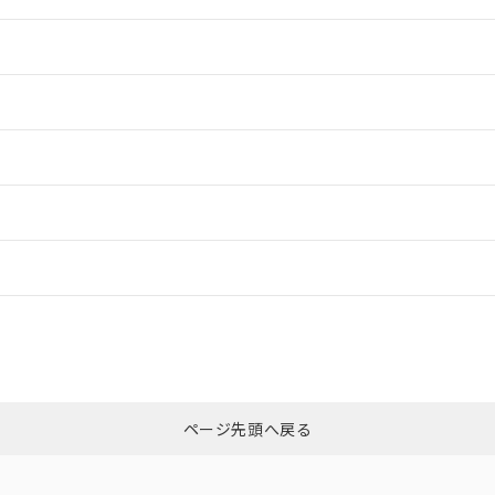
情報更新：2
情報更新：2
ードすることができます。
情報更新：
ログイン/会員登録
ては、「カスタマーサポートセンタ お客様相談室」または貴社担当オムロ
みください。
非含有証明書
※3
ページ先頭へ戻る
ダウンロードはこちら