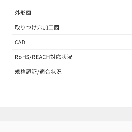
外形図
取りつけ穴加工図
CAD
ログイン/会員登録いただくと、CADデータをダウンロ
RoHS/REACH対応状況
規格認証/適合状況
EU RoHS
注意事項・凡例
A3AA-90K1-00Gについての規格認証/適合状況につい
販売店にお問い合わせください。
ダウンロードデータをご利用いただく前に、以下を必ずお読
対応状況
対応予定月
※1
※2
ソフトウェアの使用条件
対応済み