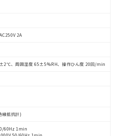
AC250V 2A
0±2℃、周囲湿度 65±5%RH、操作ひん度 20回/min
 RoHS指令（10物質）の非含有に対応した製品が提供可能な商品です
oHS指令（10物質）の非含有に対応した製品に切り替える予定のある
 RoHS指令（10物質）の非含有に非対応の商品で、対応品を出す予
 RoHS指令（10物質）の非含有の対応状況を調査中または確認中の
ンス料など無形物で、有害物質有無と関係のない商品です。
○×表
より、非含有部品としていたものが、含有品と判明した場合などやむ
みいただき、同意のうえご利用ください。
材料含有率が中国RoHSの基準値以下であることを示します。
材料含有率が中国RoHSの基準値を超えていることを示します。
V絶縁抵抗計)
、当社制御機器事業取扱商品の当社在庫状況および標準価格(税抜)
ら貴社製品のうち、外国為替および外国貿易法に定める商品（以下｢
質）：
す。当社販売部門へお問い合わせください。
 水銀(Hg) 1000ppm以下、 カドミウム(Cd) 100ppm以下、
たは国外への提供する場合は、日本国政府の輸出許可(または役務取
000ppm以下、ポリ臭化ビフェニル類(PBB) 1000ppm以下、ポリ臭化ジフェニルエーテル類(P
事業取扱商品の中には、本サービスの対象外となる商品もあること
手続きをとります。
/60Hz 1min
キシル) (DEHP)(別名：DOP) 1000ppm以下、フタル酸ブチルベンジル（BBP） 100
(GB/T26572)：
以下、フタル酸ジイソブチル (DIBP) 1000ppm以下
び標準価格照会結果は、記載している更新日時点での社内データに
物を破棄する場合は、完全に破砕するなど、違法に輸出されないよ
0V 50/60Hz 1min