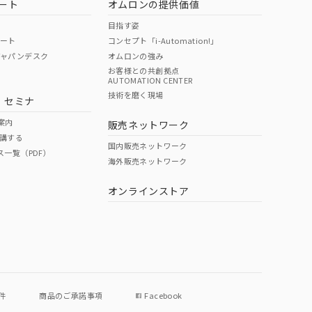
ート
オムロンの提供価値
目指す姿
ポート
コンセプト「i-Automation!」
ジャパンデスク
オムロンの強み
お客様との共創拠点
AUTOMATION CENTER
DIBP
BBP
DEHP
環境保護
技術を磨く現場
・セミナ
使用期限
案内
販売ネットワーク
講する
O
O
O
e
国内販売ネットワーク
ス一覧（PDF）
海外販売ネットワーク
オンラインストア
状況ページへ
件
商品のご承諾事項
Facebook