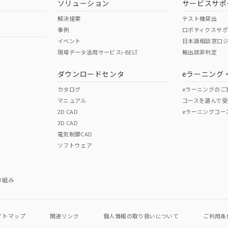
ソリューション
サービスサポ
解決提案
テスト機貸出
事例
ロボティクスサ
イベント
日本語相談窓口
現場データ活用サービスi-BELT
輸出該非判定
I)
PBBs
PBDEs
DBP
ダウンロードセンタ
eラーニング
カタログ
eラーニングのご
マニュアル
コースを選んで受
O
O
O
2D CAD
eラーニングコー
3D CAD
電気制御CAD
在庫等で未対応品が混在する可能性があります。
ソフトウェア
問い合わせください。
この製品のRoHS/REACH対応
り組み
イトマップ
関連リンク
個人情報の
取り扱いについて
ご利用条