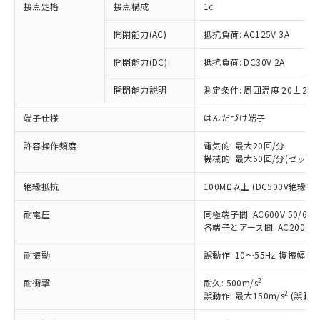
接点定格
接点構成
1c
開閉能力(AC)
抵抗負荷: AC125V 3A
開閉能力(DC)
抵抗負荷: DC30V 2A
開閉能力説明
測定条件: 周囲温度 20±2℃
端子仕様
はんだづけ端子
許容操作頻度
電気的: 最大20回/分
機械的: 最大60回/分(セット
絶縁抵抗
100MΩ以上 (DC500V絶縁抵
※1 対応状況
耐電圧
同極端子間: AC600V 50/60Hz
各端子とアース間: AC2000V 50
対応済み：EU RoHS指令（10物質）の
非含有に対応した製品が提供可能な商品で
耐振動
誤動作: 10～55Hz 複振幅 1
す。
対応予定：EU RoHS指令（10物質）の非含
2
耐衝撃
耐久: 500m/s
ご利用条件
有に対応した製品に切り替える予定のある
2
誤動作: 最大150m/s
(誤動作
商品です。