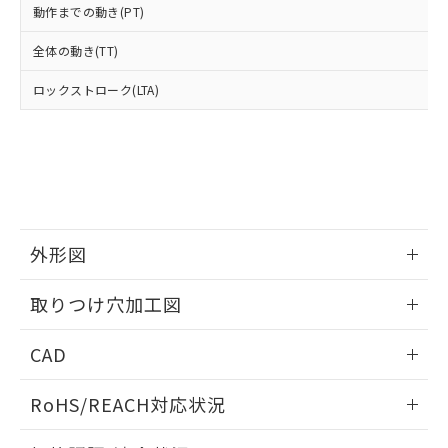
武器並びにこれらの製造装置等に一切
いては、お客様のお取引先、ま
図的な使用がないことを確認しています。
点は「
販売ネットワーク
」をご確認
動作までの動き(PT)
※2 環境保護使用期限
使用いたしません。
たはお客様担当のオムロン制御
ください。
当社は、貴社製品を第三者に販売する
機器販売店・当社販売員にご確
在庫状況および標準価格結果を当社の
全体の動き(TT)
※2 対応予定月
「ｅ」：有害物質（10物質）のすべてが基
場合は、上記1、2および3の内容を当
認ください)
事前の承諾なく第三者に漏洩または開
準値以下であることを示します。
該第三者に通知します。また当社は、
ロックストローク(LTA)
示しないようお願いします。
部品在庫の切り替え状況などにより、予定
「10」：通常の使用状況下において有害物
販売先および販売に係わる関係者が違
マイパーツ機能（部品リスト作成サー
空
受注生産機種、また在庫状況の
月が前後することがあります。
質が外部に漏えいし、環境に深刻な影響を
法に輸出するおそれがある場合は、取
ビス）をご利用いただくには、I-Web
白
情報を公開していない機種
及ぼさない年数を意味します。
り引きをいたしません。
メンバーズにご登録されている必要が
「－」：未確認です。当社販売部門へお問
あります。
い合わせください。
お客様が当ウェブサイト上で当社にご
※3 非含有証明書ダウンロード
登録された部品リストについて、当社
および当社の共同利用者が、当社の製
外形図
下記の非含有証明書をダウンロードするこ
品・サービスに関するお客様との取
とができます。
合意する
キャンセル
引・商談に必要な範囲で利用すること
情報更新：2026/05/21
取りつけ穴加工図
をご了承ください。
EU RoHS指令（10物質）の非含有証明書
※当社の共同利用者とは、
"個人情報
51物質の非含有証明書（当社基準）
情報更新：2026/05/21
の共同利用に関して"
の「1.共同利
CAD
※本証明書は発行日時点で非含有を証明す
用者の範囲」に記載されている法人を
るもので、過去に遡って非含有を証明する
指します。
ログイン/会員登録いただくと、CADデータをダウンロー
ものではありません。
RoHS/REACH対応状況
ドすることができます。
また、RoHS指令のフタル酸エステル類４
情報更新：2026/7/29
物質の対応では、対応完了までの期間は出