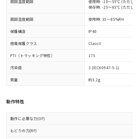
周囲温度範囲
使用時: -10～55℃ (ただ
対応予定なし：EU RoHS指令（10物質）の
以下の条件をお読みいただき、同意のうえ
保存時: -25～65℃ (ただ
非含有に非対応の商品で、対応品を出す予
ご利用ください。
定はありません。
周囲湿度範囲
使用時: 35～85%RH
調査・確認中：EU RoHS指令（10物質）の
本サービスは、当社制御機器事業取扱
※1 中国RoHS○×表
非含有の対応状況を調査中または確認中の
商品の当社在庫状況および標準価格
保護構造
IP40
商品です。
(税抜)を提供させていただくもので
「○」：最大均質材料含有率が中国RoHSの
非該当品：ライセンス料など無形物で、有
感電保護クラス
Class II
す。
基準値以下であることを示します。
害物質有無と関係のない商品です。
当社制御機器事業取扱商品の中には、
「×」：最大均質材料含有率が中国RoHSの
仕入先様の事情により、非含有部品として
PTI（トラッキング特性）
175
本サービスの対象外となる商品もある
基準値を超えていることを示します。
いたものが、含有品と判明した場合などや
当社は、これら貴社製品のうち、外国
ことをご了承ください。
「－」：未確認です。当社販売部門へお問
むを得ず変更することがあります。
汚染度
3 (IEC60947-5-1)
為替および外国貿易法に定める商品
在庫状況および標準価格照会結果は、
い合わせください。
（以下｢規制貨物等」という）を輸出
記載している更新日時点での社内デー
質量
約3.2g
*EU RoHS指令（10物質）：
または国外への提供する場合は、日本
記
タに基づき作成されるものであり、閲
説明
鉛(Pb) 1000ppm以下、 水銀(Hg) 1000ppm以下、 カド
*中国RoHS10物質の基準値 (GB/T26572)：
国政府の輸出許可(または役務取引許
号
覧された時点での実際の在庫および標
ミウム(Cd) 100ppm以下、
Pb(鉛) :1000ppm、 Hg(水銀) : 1000ppm、 Cd(カドミウ
可)を取得するなどの必要な手続きを
六価クロム(Cr(Ⅵ)) 1000ppm以下、ポリ臭化ビフェニル
ム) : 100ppm、
準価格とは異なる場合があることをご
類(PBB) 1000ppm以下、ポリ臭化ジフェニルエーテル類
Cr(Ⅵ)(六価クロム) : 1000ppm、 PBBs(ポリ臭化ビフェ
とります。
動作特性
了承ください。
(PBDE) 1000ppm以下、フタル酸ビス(2-エチルヘキシ
○
一定数以上の在庫あり
ニル類) : 1000ppm、 PBDEs(ポリ臭化ジフェニルエーテ
当社は規制貨物を破棄する場合は、完
ル) (DEHP)(別名：DOP) 1000ppm以下、フタル酸ブチ
正式な納期状況および標準価格はお客
ル類) : 1000ppm、
ルベンジル（BBP） 1000ppm以下、フタル酸ジブチル
全に破砕するなど、違法に輸出されな
DBP(フタル酸ジブチル) : 1000ppm、 DIBP(フタル酸ジ
様のお取引先、またはお客様担当のオ
（DBP） 1000ppm以下、フタル酸ジイソブチル
動作に必要な力(OF)
イソブチル) : 1000ppm、 BBP(フタル酸ブチルベンジ
△
一定数には満たないが在庫あり
いよう必要な手段を講じます。
ムロン制御機器販売店・当社販売員に
(DIBP) 1000ppm以下
ル) : 1000ppm、
当社は貴社製品を、核兵器、ミサイ
但し、RoHS指令で産業用監視および制御機器に対する
DEHP(フタル酸ビス(2-エチルヘキシル)) : 1000ppm
ご相談ください。
もどりの力(RF)
適用除外項目は除く。
ル、化学兵器、生物兵器またはその他
－
在庫なし(最新の在庫状況につ
オムロン制御機器販売店や当社販売拠
フタル酸エステル類の４物質については閾値を超える意