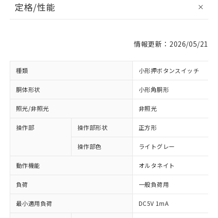
定格/性能
情報更新：2026/05/21
種類
小形押ボタンスイッチ
胴体形状
小形角胴形
照光/非照光
非照光
操作部
操作部形状
正方形
操作部色
ライトグレー
動作機能
オルタネイト
負荷
一般負荷用
最小適用負荷
DC5V 1mA