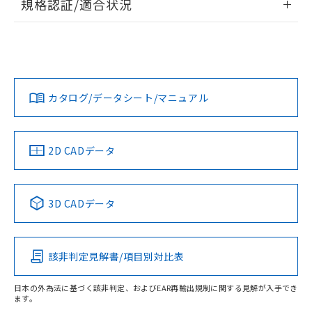
規格認証/適合状況
荷製品に未対応品が混在することから備考
ログイン/会員登録
EU RoHS
注意事項・凡例
欄に対応日を記載しておりました。
A3AA-90B1-00Lについての規格認証/適合状況については、
既に当社にて対応品への在庫切替を完了
「カスタマーサポートセンタ お客様相談室」または貴社担当
していることから、特段のことがない限
オムロン営業員または販売店にお問い合わせください。
り、2022年1月12日より割愛しておりま
対応状況
対応予定月
※1
※2
ダウンロードデータをご利用いただく前に、以下を必ずお読
す。
みください。
お問い合わせ
カタログ/データシート/マニュアル
対応済み
ソフトウェアの使用条件
中国 RoHS
注意事項・凡例
2D CADデータ
中国 RoHS表
※1 ※2
3D CADデータ
Pb
Hg
Cd
Cr(VI)
該非判定見解書/項目別対比表
O
O
O
O
日本の外為法に基づく該非判定、およびEAR再輸出規制に関する見解が入手でき
ます。
"対応済み"や非含有の記載がされた商品であっても、流通