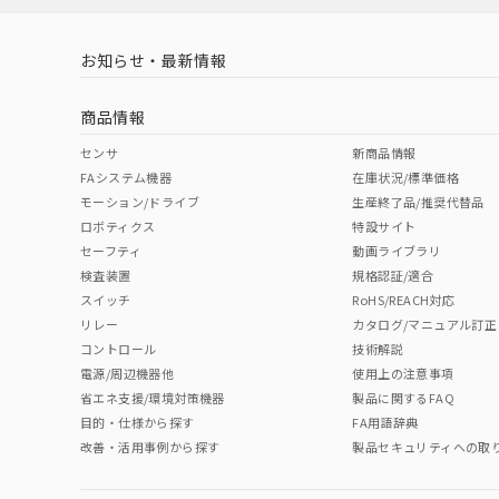
お知らせ・最新情報
中国 RoHS
注意事項・凡例
商品情報
中国 RoHS表
※1 ※2
センサ
新商品情報
FAシステム機器
在庫状況/標準価格
Pb
Hg
Cd
Cr(V
モーション/ドライブ
生産終了品/推奨代替品
ロボティクス
特設サイト
セーフティ
動画ライブラリ
検査装置
規格認証/適合
O
O
O
O
スイッチ
RoHS/REACH対応
リレー
カタログ/マニュアル訂正
コントロール
技術解説
"対応済み"や非含有の記載がされた商品であっても、流通
電源/周辺機器他
使用上の注意事項
非含有品が必要な際は、弊社営業部門もしくは販売店へお
省エネ支援/環境対策機器
製品に関するFAQ
目的・仕様から探す
FA用語辞典
改善・活用事例から探す
製品セキュリティへの取