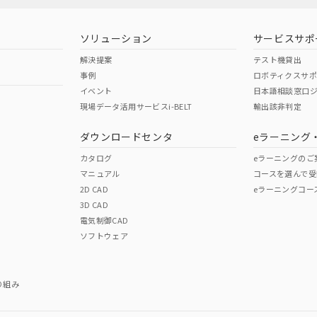
ソリューション
サービスサポ
解決提案
テスト機貸出
事例
ロボティクスサ
イベント
日本語相談窓口
現場データ活用サービスi-BELT
輸出該非判定
I)
PBBs
PBDEs
DBP
ダウンロードセンタ
eラーニング
カタログ
eラーニングのご
マニュアル
コースを選んで受
O
O
O
2D CAD
eラーニングコー
3D CAD
電気制御CAD
在庫等で未対応品が混在する可能性があります。
ソフトウェア
問い合わせください。
この製品のRoHS/REACH対応
り組み