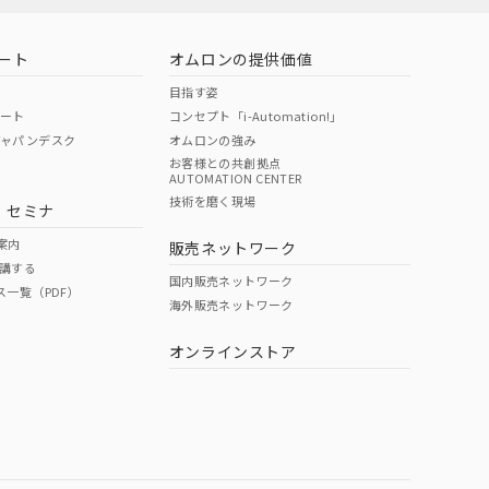
ート
オムロンの提供価値
目指す姿
ポート
コンセプト「i-Automation!」
ジャパンデスク
オムロンの強み
お客様との共創拠点
AUTOMATION CENTER
DIBP
BBP
DEHP
環境保護
技術を磨く現場
・セミナ
使用期限
案内
販売ネットワーク
講する
O
O
O
e
国内販売ネットワーク
ス一覧（PDF）
海外販売ネットワーク
オンラインストア
状況ページへ