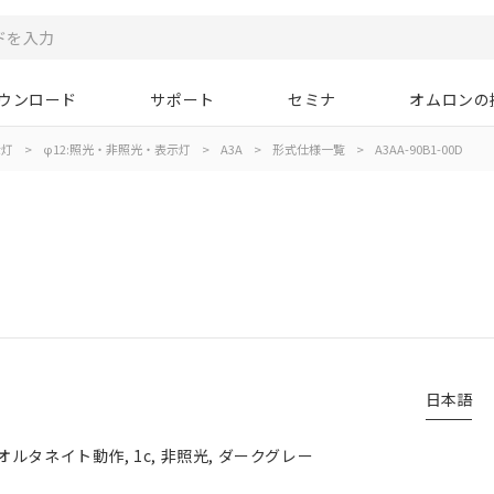
ウンロード
サポート
セミナ
オムロンの
示灯
>
φ12:照光・非照光・表示灯
>
A3A
>
形式仕様一覧
>
A3AA-90B1-00D
日本語
ルタネイト動作, 1c, 非照光, ダークグレー