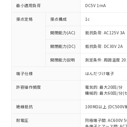
最小適用負荷
DC5V 1mA
接点定格
接点構成
1c
開閉能力(AC)
抵抗負荷: AC125V 3A
開閉能力(DC)
抵抗負荷: DC30V 2A
※1 対応状況
開閉能力説明
測定条件: 周囲温度 2
対応済み：EU
対応予定：EU R
端子仕様
はんだづけ端子
対応予定なし：EU
調査・確認中：EU
ご利用条件
許容操作頻度
電気的: 最大20回/分
非該当品：ライセ
機械的: 最大60回/分
※1 中国RoHS
仕入先様の事情に
があります。
以下の条件をお読
「○」：最大均質
絶縁抵抗
100MΩ以上 (DC500
「×」：最大均質
本サービスは
当社は、これ
*EU RoHS指令（10物
「－」：未確認で
鉛(Pb) 1000ppm以下、
耐電圧
同極端子間: AC600V 50
くものです。
う）を輸出ま
記
説明
六価クロム(Cr(Ⅵ)) 1
各端子とアース間: AC200
当社制御機器
などの必要な