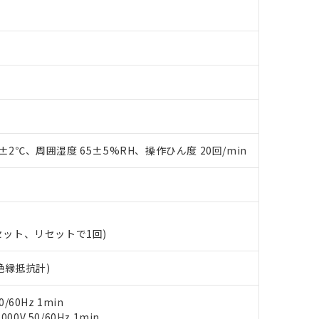
0±2℃、周囲湿度 65±5%RH、操作ひん度 20回/min
 RoHS指令（10物質）の非含有に対応した製品が提供可能な商品です
oHS指令（10物質）の非含有に対応した製品に切り替える予定のある
 RoHS指令（10物質）の非含有に非対応の商品で、対応品を出す予
 RoHS指令（10物質）の非含有の対応状況を調査中または確認中の
ンス料など無形物で、有害物質有無と関係のない商品です。
(セット、リセットで1回)
○×表
より、非含有部品としていたものが、含有品と判明した場合などやむ
みいただき、同意のうえご利用ください。
材料含有率が中国RoHSの基準値以下であることを示します。
V絶縁抵抗計)
材料含有率が中国RoHSの基準値を超えていることを示します。
、当社制御機器事業取扱商品の当社在庫状況および標準価格(税抜)
ら貴社製品のうち、外国為替および外国貿易法に定める商品（以下｢
質）：
す。当社販売部門へお問い合わせください。
 水銀(Hg) 1000ppm以下、 カドミウム(Cd) 100ppm以下、
/60Hz 1min
たは国外への提供する場合は、日本国政府の輸出許可(または役務取
000ppm以下、ポリ臭化ビフェニル類(PBB) 1000ppm以下、ポリ臭化ジフェニルエーテル類(P
0V 50/60Hz 1min
事業取扱商品の中には、本サービスの対象外となる商品もあること
手続きをとります。