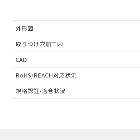
外形図
取りつけ穴加工図
CAD
ログイン/会員登録いただくと、CADデータをダウンロ
RoHS/REACH対応状況
規格認証/適合状況
EU RoHS
注意事項・凡例
A3AA-90B1-00Dについての規格認証/適合状況につい
販売店にお問い合わせください。
ダウンロードデータをご利用いただく前に、以下を必ずお読
対応状況
対応予定月
※1
※2
ソフトウェアの使用条件
対応済み