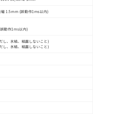
キシル) (DEHP)(別名：DOP) 1000ppm以下、フタル酸ブチルベンジル（BBP） 100
(GB/T26572)：
以下、フタル酸ジイソブチル (DIBP) 1000ppm以下
び標準価格照会結果は、記載している更新日時点での社内データに
物を破棄する場合は、完全に破砕するなど、違法に輸出されないよ
(水銀) : 1000ppm、 Cd(カドミウム) : 100ppm、
業用監視および制御機器に対する適用除外項目は除く。
覧された時点での実際の在庫および標準価格とは異なる場合がある
1000ppm、 PBBs(ポリ臭化ビフェニル類) : 1000ppm、 PBDEs(ポリ臭化ジフェニルエーテル類
振幅 1.5mm (誤動作1ms以内)
物質については閾値を超える意図的な使用がないことを確認しています。
上の在庫あり
 1000ppm、 DIBP(フタル酸ジイソブチル) : 1000ppm、 BBP(フタル酸ブチルベンジル) :
品を、核兵器、ミサイル、化学兵器、生物兵器またはその他武器並
チルヘキシル)) : 1000ppm
況および標準価格はお客様のお取引先、またはお客様担当のオムロ
用いたしません。
ご相談ください。
は満たないが在庫あり
製品を第三者に販売する場合は、上記1、2および3の内容を当該第
(誤動作1ms以内)
機器販売店や当社販売拠点は「
販売ネットワーク
」をご確認くだ
販売先および販売に係わる関係者が違法に輸出するおそれがある場
用期限
び標準価格結果を当社の事前の承諾なく第三者に漏洩または開示し
え状況などにより、予定月が前後することがあります。
(最新の在庫状況については、お客様のお取引先、またはお客様担当
 (ただし、氷結、結露しないこと)
（10物質）のすべてが基準値以下であることを示します。
店・当社販売員にご確認ください)
 (ただし、氷結、結露しないこと)
能（部品リスト作成サービス）をご利用いただくには、I-Webメン
使用状況下において有害物質が外部に漏えいし、環境に深刻な影響を
あります。
機種、また在庫状況の情報を公開していない機種
ェブサイト上で当社にご登録された部品リストについて、当社およ
書ダウンロード
す。当社販売部門へお問い合わせください。
品・サービスに関するお客様との取引・商談に必要な範囲で利用す
合意する
キャンセル
書をダウンロードすることができます。
利用者とは、
"個人情報の共同利用に関して"
の「1.共同利用者の
します。
10物質）の非含有証明書
明書（当社基準）
日時点で非含有を証明するもので、過去に遡って非含有を証明するも
令のフタル酸エステル類４物質の対応では、対応完了までの期間は出
備考欄に対応日を記載しておりました。
品への在庫切替を完了していることから、特段のことがない限り、20
す。