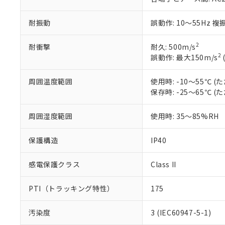
フタル酸ビス(2-エチルヘ
号
*中国RoHS10物質の基準値 
ル（DBP） 1000ppm
在庫状況およ
当社は規制貨
Pb(鉛) :1000ppm、 Hg
但し、RoHS指令で産
のであり、閲
ます。
Cr(Ⅵ)(六価クロム) : 
耐振動
誤動作: 10～55Hz 複
フタル酸エステル類の４
○
一定数以
DBP(フタル酸ジブチル) :
い。
当社は貴社製
DEHP(フタル酸ビス(2-エ
正式な納期状
置等に一切使
2
耐衝撃
耐久: 500m/s
当社販売員に
※2 対応予定月
△
一定数に
当社は、貴社
2
誤動作: 最大150m/s
オムロン制御
また当社は、
※2 環境保護使
在庫状況およ
部品在庫の切り替
たしません。
－
在庫なし
周囲温度範囲
使用時: -10～55℃
す。
「ｅ」：有害物質
機器販売
保存時: -25～65℃
マイパーツ機
「10」：通常の
ている必要が
味します。
空
受注生産
お客様が当ウ
※3 非含有証明
周囲湿度範囲
使用時: 35～85%RH
「－」：未確認で
白
が、当社の製
さい。
下記の非含有証明
保護構造
IP40
※当社の共同
いる法人を指
EU RoHS指令（
感電保護クラス
Class II
51物質の非含有証
※本証明書は発行
PTI（トラッキング特性）
175
また、RoHS指
混在することから
既に当社にて対応
汚染度
3 (IEC60947-5-1)
り割愛しておりま