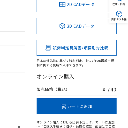
2D CADデータ
在庫・価格
無料テスト機
3D CADデータ
該非判定見解書/項目別対比表
日本の外為法に基づく該非判定、およびEAR再輸出規
制に関する見解が入手できます。
オンライン購入
¥ 740
販売価格（税込）
カートに追加
オンライン購入における出荷予定日は、カートに追加
～「ご購入手続き：価格・納期の確認」画面にてご確