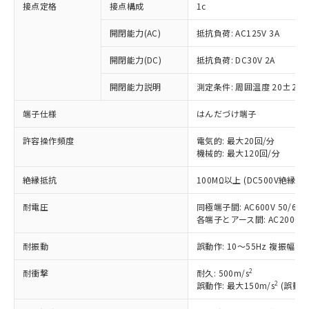
接点定格
接点構成
1c
開閉能力(AC)
抵抗負荷: AC125V 3A
開閉能力(DC)
抵抗負荷: DC30V 2A
開閉能力説明
測定条件: 周囲温度 20±2℃
端子仕様
はんだづけ端子
許容操作頻度
電気的: 最大20回/分
機械的: 最大120回/分
絶縁抵抗
100MΩ以上 (DC500V絶縁抵
※1 対応状況
耐電圧
同極端子間: AC600V 50/60Hz
対応済み：EU RoHS指令（10物質）の
各端子とアース間: AC2000V 50
非含有に対応した製品が提供可能な商品で
す。
耐振動
誤動作: 10～55Hz 複振幅 1
対応予定：EU RoHS指令（10物質）の非含
ご利用条件
有に対応した製品に切り替える予定のある
2
耐衝撃
耐久: 500m/s
商品です。
2
誤動作: 最大150m/s
(誤動作
対応予定なし：EU RoHS指令（10物質）の