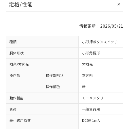
定格/性能
情報更新：2026/05/21
種類
小形押ボタンスイッチ
胴体形状
小形角胴形
照光/非照光
非照光
操作部
操作部形状
正方形
操作部色
緑
動作機能
モーメンタリ
負荷
一般負荷用
最小適用負荷
DC5V 1mA