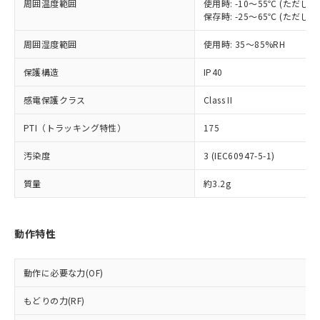
以下の条件をお読みいただき、同意のうえ
周囲温度範囲
使用時: -10～55℃ (ただ
非含有に非対応の商品で、対応品を出す予
ご利用ください。
保存時: -25～65℃ (ただ
定はありません。
調査・確認中：EU RoHS指令（10物質）の
本サービスは、当社制御機器事業取扱
周囲湿度範囲
使用時: 35～85%RH
※1 中国RoHS○×表
非含有の対応状況を調査中または確認中の
商品の当社在庫状況および標準価格
商品です。
保護構造
(税抜)を提供させていただくもので
IP40
「○」：最大均質材料含有率が中国RoHSの
非該当品：ライセンス料など無形物で、有
す。
基準値以下であることを示します。
害物質有無と関係のない商品です。
感電保護クラス
Class II
当社制御機器事業取扱商品の中には、
「×」：最大均質材料含有率が中国RoHSの
仕入先様の事情により、非含有部品として
本サービスの対象外となる商品もある
基準値を超えていることを示します。
いたものが、含有品と判明した場合などや
PTI（トラッキング特性）
当社は、これら貴社製品のうち、外国
175
ことをご了承ください。
「－」：未確認です。当社販売部門へお問
むを得ず変更することがあります。
為替および外国貿易法に定める商品
在庫状況および標準価格照会結果は、
い合わせください。
汚染度
3 (IEC60947-5-1)
（以下｢規制貨物等」という）を輸出
記載している更新日時点での社内デー
*EU RoHS指令（10物質）：
または国外への提供する場合は、日本
記
タに基づき作成されるものであり、閲
説明
鉛(Pb) 1000ppm以下、 水銀(Hg) 1000ppm以下、 カド
質量
約3.2g
*中国RoHS10物質の基準値 (GB/T26572)：
国政府の輸出許可(または役務取引許
号
覧された時点での実際の在庫および標
ミウム(Cd) 100ppm以下、
Pb(鉛) :1000ppm、 Hg(水銀) : 1000ppm、 Cd(カドミウ
可)を取得するなどの必要な手続きを
六価クロム(Cr(Ⅵ)) 1000ppm以下、ポリ臭化ビフェニル
ム) : 100ppm、
準価格とは異なる場合があることをご
類(PBB) 1000ppm以下、ポリ臭化ジフェニルエーテル類
Cr(Ⅵ)(六価クロム) : 1000ppm、 PBBs(ポリ臭化ビフェ
とります。
了承ください。
(PBDE) 1000ppm以下、フタル酸ビス(2-エチルヘキシ
○
一定数以上の在庫あり
ニル類) : 1000ppm、 PBDEs(ポリ臭化ジフェニルエーテ
動作特性
当社は規制貨物を破棄する場合は、完
ル) (DEHP)(別名：DOP) 1000ppm以下、フタル酸ブチ
正式な納期状況および標準価格はお客
ル類) : 1000ppm、
ルベンジル（BBP） 1000ppm以下、フタル酸ジブチル
全に破砕するなど、違法に輸出されな
DBP(フタル酸ジブチル) : 1000ppm、 DIBP(フタル酸ジ
様のお取引先、またはお客様担当のオ
（DBP） 1000ppm以下、フタル酸ジイソブチル
イソブチル) : 1000ppm、 BBP(フタル酸ブチルベンジ
△
一定数には満たないが在庫あり
いよう必要な手段を講じます。
ムロン制御機器販売店・当社販売員に
(DIBP) 1000ppm以下
ル) : 1000ppm、
動作に必要な力(OF)
当社は貴社製品を、核兵器、ミサイ
但し、RoHS指令で産業用監視および制御機器に対する
DEHP(フタル酸ビス(2-エチルヘキシル)) : 1000ppm
ご相談ください。
適用除外項目は除く。
ル、化学兵器、生物兵器またはその他
－
在庫なし(最新の在庫状況につ
オムロン制御機器販売店や当社販売拠
フタル酸エステル類の４物質については閾値を超える意
もどりの力(RF)
武器並びにこれらの製造装置等に一切
いては、お客様のお取引先、ま
図的な使用がないことを確認しています。
点は「
販売ネットワーク
」をご確認