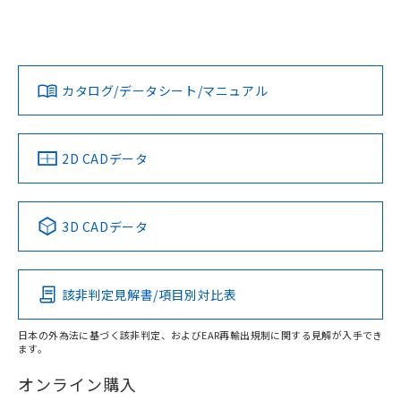
A3AA-90A1-00Gについての規格認証/適合状況については、
欄に対応日を記載しておりました。
「カスタマーサポートセンタ お客様相談室」または貴社担当
既に当社にて対応品への在庫切替を完了
オムロン営業員または販売店にお問い合わせください。
していることから、特段のことがない限
対応状況
対応予定月
※1
※2
ダウンロードデータをご利用いただく前に、以下を必ずお読
り、2022年1月12日より割愛しておりま
みください。
お問い合わせ
カタログ/データシート/マニュアル
す。
対応済み
ソフトウェアの使用条件
中国 RoHS
注意事項・凡例
2D CADデータ
中国 RoHS表
※1 ※2
3D CADデータ
Pb
Hg
Cd
Cr(VI)
該非判定見解書/項目別対比表
O
O
O
O
日本の外為法に基づく該非判定、およびEAR再輸出規制に関する見解が入手でき
ます。
"対応済み"や非含有の記載がされた商品であっても、流通
在庫等で未対応品が混在する可能性があります。
オンライン購入
非含有品が必要な際は、弊社営業部門もしくは販売店へお