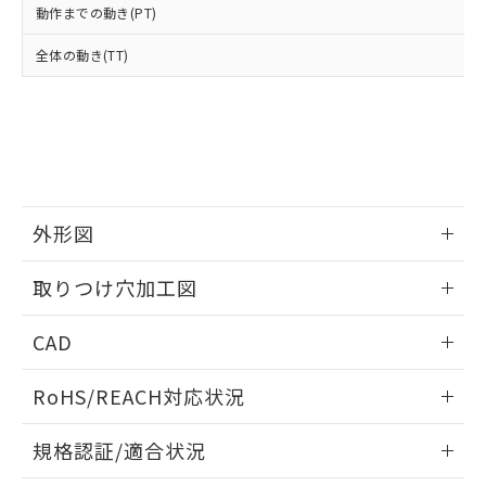
※2 環境保護使用期限
使用いたしません。
たはお客様担当のオムロン制御
ください。
動作までの動き(PT)
当社は、貴社製品を第三者に販売する
機器販売店・当社販売員にご確
在庫状況および標準価格結果を当社の
※2 対応予定月
「ｅ」：有害物質（10物質）のすべてが基
場合は、上記1、2および3の内容を当
認ください)
全体の動き(TT)
事前の承諾なく第三者に漏洩または開
準値以下であることを示します。
該第三者に通知します。また当社は、
示しないようお願いします。
部品在庫の切り替え状況などにより、予定
「10」：通常の使用状況下において有害物
販売先および販売に係わる関係者が違
マイパーツ機能（部品リスト作成サー
空
受注生産機種、また在庫状況の
月が前後することがあります。
質が外部に漏えいし、環境に深刻な影響を
法に輸出するおそれがある場合は、取
ビス）をご利用いただくには、I-Web
白
情報を公開していない機種
及ぼさない年数を意味します。
り引きをいたしません。
メンバーズにご登録されている必要が
「－」：未確認です。当社販売部門へお問
あります。
い合わせください。
お客様が当ウェブサイト上で当社にご
※3 非含有証明書ダウンロード
登録された部品リストについて、当社
外形図
および当社の共同利用者が、当社の製
下記の非含有証明書をダウンロードするこ
品・サービスに関するお客様との取
情報更新：2026/05/21
とができます。
合意する
キャンセル
取りつけ穴加工図
引・商談に必要な範囲で利用すること
をご了承ください。
EU RoHS指令（10物質）の非含有証明書
情報更新：2026/05/21
※当社の共同利用者とは、
"個人情報
CAD
51物質の非含有証明書（当社基準）
の共同利用に関して"
の「1.共同利
※本証明書は発行日時点で非含有を証明す
用者の範囲」に記載されている法人を
ログイン/会員登録いただくと、CADデータをダウンロー
るもので、過去に遡って非含有を証明する
RoHS/REACH対応状況
指します。
ドすることができます。
ものではありません。
情報更新：2026/7/29
また、RoHS指令のフタル酸エステル類４
規格認証/適合状況
物質の対応では、対応完了までの期間は出
ログイン/会員登録
荷製品に未対応品が混在することから備考
EU RoHS
注意事項・凡例