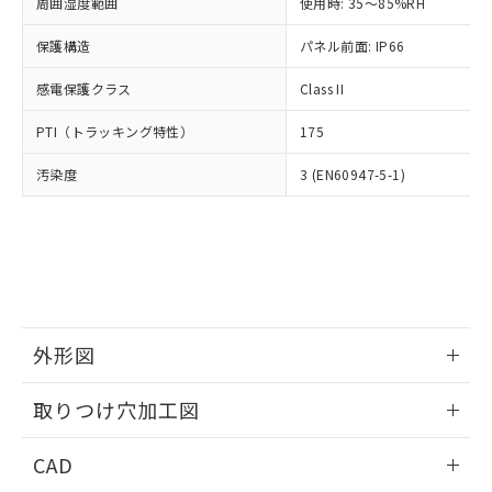
ご相談ください。
周囲湿度範囲
使用時: 35～85%RH
適用除外項目は除く。
ル、化学兵器、生物兵器またはその他
－
在庫なし(最新の在庫状況につ
オムロン制御機器販売店や当社販売拠
フタル酸エステル類の４物質については閾値を超える意
武器並びにこれらの製造装置等に一切
いては、お客様のお取引先、ま
図的な使用がないことを確認しています。
保護構造
パネル前面: IP66
点は「
販売ネットワーク
」をご確認
※2 環境保護使用期限
使用いたしません。
たはお客様担当のオムロン制御
ください。
当社は、貴社製品を第三者に販売する
感電保護クラス
Class II
機器販売店・当社販売員にご確
在庫状況および標準価格結果を当社の
※2 対応予定月
「ｅ」：有害物質（10物質）のすべてが基
場合は、上記1、2および3の内容を当
認ください)
事前の承諾なく第三者に漏洩または開
準値以下であることを示します。
PTI（トラッキング特性）
175
該第三者に通知します。また当社は、
示しないようお願いします。
部品在庫の切り替え状況などにより、予定
「10」：通常の使用状況下において有害物
販売先および販売に係わる関係者が違
マイパーツ機能（部品リスト作成サー
空
受注生産機種、また在庫状況の
汚染度
3 (EN60947-5-1)
月が前後することがあります。
質が外部に漏えいし、環境に深刻な影響を
法に輸出するおそれがある場合は、取
ビス）をご利用いただくには、I-Web
白
情報を公開していない機種
及ぼさない年数を意味します。
り引きをいたしません。
メンバーズにご登録されている必要が
「－」：未確認です。当社販売部門へお問
あります。
い合わせください。
お客様が当ウェブサイト上で当社にご
※3 非含有証明書ダウンロード
登録された部品リストについて、当社
および当社の共同利用者が、当社の製
下記の非含有証明書をダウンロードするこ
品・サービスに関するお客様との取
とができます。
合意する
キャンセル
引・商談に必要な範囲で利用すること
外形図
をご了承ください。
EU RoHS指令（10物質）の非含有証明書
※当社の共同利用者とは、
情報更新：2026/05/21
"個人情報
取りつけ穴加工図
51物質の非含有証明書（当社基準）
の共同利用に関して"
の「1.共同利
※本証明書は発行日時点で非含有を証明す
用者の範囲」に記載されている法人を
情報更新：2026/05/21
るもので、過去に遡って非含有を証明する
CAD
指します。
ものではありません。