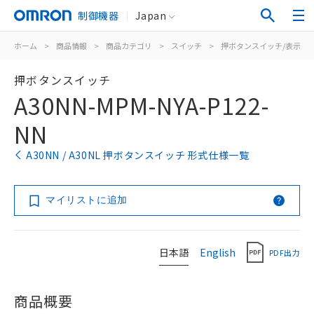
制御機器
Japan
ホーム
>
商品情報
>
商品カテゴリ
>
スイッチ
>
押ボタンスイッチ/表示灯
押ボタンスイッチ
A30NN-MPM-NYA-P122-
NN
A30NN / A30NL 押ボタンスイッチ 形式仕様一覧
マイリストに追加
日本語
English
PDF出力
商品概要