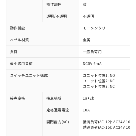
操作部色
黄
透明/不透明
不透明
動作機能
モーメンタリ
ベゼル材質
金属
負荷
一般負荷用
最小適用負荷
DC5V 6mA
スイッチユニット構成
ユニット位置1: NO
ユニット位置2: NC
ユニット位置3: NC
※1 対応状況
接点定格
接点構成
1a+2b
対応済み：EU RoHS指令（10物質）の
定格通電電流
10A
非含有に対応した製品が提供可能な商品で
開閉能力(AC)
抵抗負荷(AC-12): AC24V 10A/A
す。
誘導負荷(AC-15): AC24V 10A/AC
対応予定：EU RoHS指令（10物質）の非含
ご利用条件
有に対応した製品に切り替える予定のある