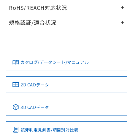
また、RoHS指令のフタル酸エステル類４
ログイン/会員登録いただくと、CADデータをダウンロー
RoHS/REACH対応状況
物質の対応では、対応完了までの期間は出
ドすることができます。
荷製品に未対応品が混在することから備考
情報更新：2026/7/29
欄に対応日を記載しておりました。
規格認証/適合状況
既に当社にて対応品への在庫切替を完了
ログイン/会員登録
EU RoHS
注意事項・凡例
A30NN-MPM-NYA-P122-NNについての規格認証/適合状況に
していることから、特段のことがない限
ついては、「カスタマーサポートセンタ お客様相談室」また
り、2022年1月12日より割愛しておりま
は貴社担当オムロン営業員または販売店にお問い合わせくだ
す。
対応状況
対応予定月
※1
※2
さい。
ダウンロードデータをご利用いただく前に、以下を必ずお読
みください。
カタログ/データシート/マニュアル
対応済み
ソフトウェアの使用条件
お問い合わせ
中国 RoHS
注意事項・凡例
2D CADデータ
中国 RoHS表
※1 ※2
3D CADデータ
Pb
Hg
Cd
Cr(VI)
該非判定見解書/項目別対比表
O
O
O
O