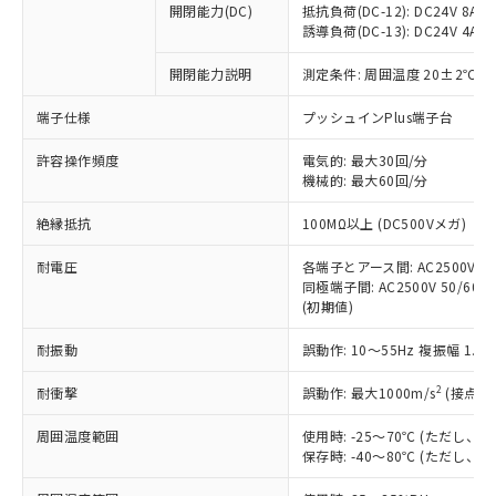
開閉能力(DC)
抵抗負荷(DC-12): DC24V 8A/DC
商品です。
誘導負荷(DC-13): DC24V 4A/DC
対応予定なし：EU RoHS指令（10物質）の
以下の条件をお読みいただき、同意のうえ
非含有に非対応の商品で、対応品を出す予
開閉能力説明
測定条件: 周囲温度 20±2℃、
ご利用ください。
定はありません。
調査・確認中：EU RoHS指令（10物質）の
端子仕様
プッシュインPlus端子台
本サービスは、当社制御機器事業取扱
※1 中国RoHS○×表
非含有の対応状況を調査中または確認中の
商品の当社在庫状況および標準価格
許容操作頻度
商品です。
電気的: 最大30回/分
(税抜)を提供させていただくもので
「○」：最大均質材料含有率が中国RoHSの
機械的: 最大60回/分
非該当品：ライセンス料など無形物で、有
す。
基準値以下であることを示します。
害物質有無と関係のない商品です。
当社制御機器事業取扱商品の中には、
絶縁抵抗
100MΩ以上 (DC500Vメガ)
「×」：最大均質材料含有率が中国RoHSの
仕入先様の事情により、非含有部品として
本サービスの対象外となる商品もある
基準値を超えていることを示します。
いたものが、含有品と判明した場合などや
当社は、これら貴社製品のうち、外国
ことをご了承ください。
耐電圧
各端子とアース間: AC2500V 50/
「－」：未確認です。当社販売部門へお問
むを得ず変更することがあります。
為替および外国貿易法に定める商品
同極端子間: AC2500V 50/60Hz
在庫状況および標準価格照会結果は、
い合わせください。
（以下｢規制貨物等」という）を輸出
(初期値)
記載している更新日時点での社内デー
*EU RoHS指令（10物質）：
または国外への提供する場合は、日本
記
タに基づき作成されるものであり、閲
説明
鉛(Pb) 1000ppm以下、 水銀(Hg) 1000ppm以下、 カド
*中国RoHS10物質の基準値 (GB/T26572)：
耐振動
誤動作: 10～55Hz 複振幅 1.
国政府の輸出許可(または役務取引許
号
覧された時点での実際の在庫および標
ミウム(Cd) 100ppm以下、
Pb(鉛) :1000ppm、 Hg(水銀) : 1000ppm、 Cd(カドミウ
可)を取得するなどの必要な手続きを
六価クロム(Cr(Ⅵ)) 1000ppm以下、ポリ臭化ビフェニル
ム) : 100ppm、
準価格とは異なる場合があることをご
類(PBB) 1000ppm以下、ポリ臭化ジフェニルエーテル類
2
耐衝撃
誤動作: 最大1000m/s
(接点開
Cr(Ⅵ)(六価クロム) : 1000ppm、 PBBs(ポリ臭化ビフェ
とります。
了承ください。
(PBDE) 1000ppm以下、フタル酸ビス(2-エチルヘキシ
○
一定数以上の在庫あり
ニル類) : 1000ppm、 PBDEs(ポリ臭化ジフェニルエーテ
当社は規制貨物を破棄する場合は、完
ル) (DEHP)(別名：DOP) 1000ppm以下、フタル酸ブチ
正式な納期状況および標準価格はお客
ル類) : 1000ppm、
周囲温度範囲
使用時: -25～70℃ (ただし
ルベンジル（BBP） 1000ppm以下、フタル酸ジブチル
全に破砕するなど、違法に輸出されな
DBP(フタル酸ジブチル) : 1000ppm、 DIBP(フタル酸ジ
様のお取引先、またはお客様担当のオ
保存時: -40～80℃ (ただし
（DBP） 1000ppm以下、フタル酸ジイソブチル
イソブチル) : 1000ppm、 BBP(フタル酸ブチルベンジ
△
一定数には満たないが在庫あり
いよう必要な手段を講じます。
ムロン制御機器販売店・当社販売員に
(DIBP) 1000ppm以下
ル) : 1000ppm、
当社は貴社製品を、核兵器、ミサイ
但し、RoHS指令で産業用監視および制御機器に対する
DEHP(フタル酸ビス(2-エチルヘキシル)) : 1000ppm