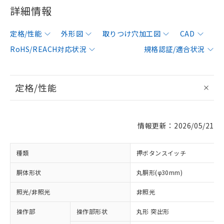
詳細情報
定格/性能
外形図
取りつけ穴加工図
CAD
RoHS/REACH対応状況
規格認証/適合状況
定格/性能
情報更新：2026/05/21
種類
押ボタンスイッチ
胴体形状
丸胴形(φ30mm)
照光/非照光
非照光
操作部
操作部形状
丸形 突出形