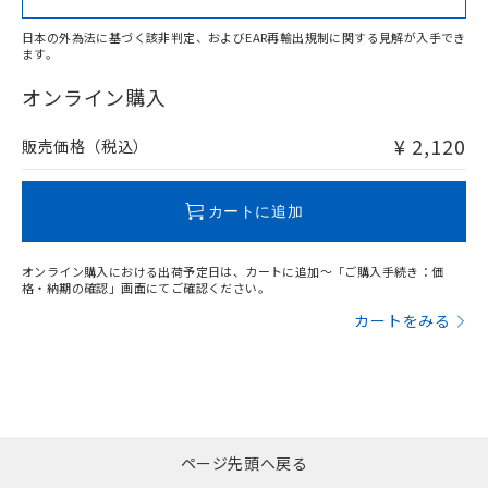
日本の外為法に基づく該非判定、およびEAR再輸出規制に関する見解が入手でき
ます。
"対応済み"や非含有の記載がされた商品であっても、流通
在庫等で未対応品が混在する可能性があります。
オンライン購入
非含有品が必要な際は、弊社営業部門もしくは販売店へお
問い合わせください。
¥ 2,120
販売価格（税込）
この製品のRoHS/REACH対応状況ページへ
カートに追加
オンライン購入における出荷予定日は、カートに追加～「ご購入手続き：価
格・納期の確認」画面にてご確認ください。
カートをみる
ページ先頭へ戻る