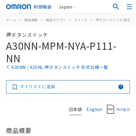
制御機器
Japan
ホーム
>
商品情報
>
商品カテゴリ
>
スイッチ
>
押ボタンスイッチ/表示灯
押ボタンスイッチ
A30NN-MPM-NYA-P111-
NN
A30NN / A30NL 押ボタンスイッチ 形式仕様一覧
マイリストに追加
日本語
English
PDF出力
商品概要