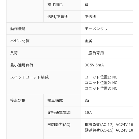
操作部色
黄
透明/不透明
不透明
動作機能
モーメンタリ
ベゼル材質
金属
負荷
一般負荷用
最小適用負荷
DC5V 6mA
スイッチユニット構成
ユニット位置1: NO
ユニット位置2: NO
ユニット位置3: NO
※1 対応状況
接点定格
接点構成
3a
対応済み：EU RoHS指令（10物質）の
定格通電電流
10A
非含有に対応した製品が提供可能な商品で
開閉能力(AC)
抵抗負荷(AC-12): AC24V 10A/A
す。
誘導負荷(AC-15): AC24V 10A/AC
対応予定：EU RoHS指令（10物質）の非含
ご利用条件
有に対応した製品に切り替える予定のある