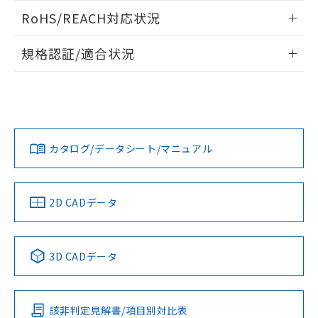
また、RoHS指令のフタル酸エステル類４
ログイン/会員登録いただくと、CADデータをダウンロー
RoHS/REACH対応状況
物質の対応では、対応完了までの期間は出
ドすることができます。
荷製品に未対応品が混在することから備考
情報更新：2026/7/29
欄に対応日を記載しておりました。
規格認証/適合状況
既に当社にて対応品への在庫切替を完了
ログイン/会員登録
EU RoHS
注意事項・凡例
A30NN-MPM-NYA-P111-NNについての規格認証/適合状況に
していることから、特段のことがない限
ついては、「カスタマーサポートセンタ お客様相談室」また
り、2022年1月12日より割愛しておりま
は貴社担当オムロン営業員または販売店にお問い合わせくだ
す。
対応状況
対応予定月
※1
※2
さい。
ダウンロードデータをご利用いただく前に、以下を必ずお読
みください。
カタログ/データシート/マニュアル
対応済み
ソフトウェアの使用条件
お問い合わせ
中国 RoHS
注意事項・凡例
2D CADデータ
中国 RoHS表
※1 ※2
3D CADデータ
Pb
Hg
Cd
Cr(VI)
該非判定見解書/項目別対比表
O
O
O
O