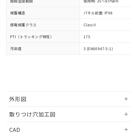
ご相談ください。
周囲湿度範囲
使用時: 35～85%RH
適用除外項目は除く。
ル、化学兵器、生物兵器またはその他
－
在庫なし(最新の在庫状況につ
オムロン制御機器販売店や当社販売拠
フタル酸エステル類の４物質については閾値を超える意
武器並びにこれらの製造装置等に一切
いては、お客様のお取引先、ま
図的な使用がないことを確認しています。
保護構造
パネル前面: IP66
点は「
販売ネットワーク
」をご確認
※2 環境保護使用期限
使用いたしません。
たはお客様担当のオムロン制御
ください。
当社は、貴社製品を第三者に販売する
感電保護クラス
Class II
機器販売店・当社販売員にご確
在庫状況および標準価格結果を当社の
※2 対応予定月
「ｅ」：有害物質（10物質）のすべてが基
場合は、上記1、2および3の内容を当
認ください)
事前の承諾なく第三者に漏洩または開
準値以下であることを示します。
PTI（トラッキング特性）
175
該第三者に通知します。また当社は、
示しないようお願いします。
部品在庫の切り替え状況などにより、予定
「10」：通常の使用状況下において有害物
販売先および販売に係わる関係者が違
マイパーツ機能（部品リスト作成サー
空
受注生産機種、また在庫状況の
汚染度
3 (EN60947-5-1)
月が前後することがあります。
質が外部に漏えいし、環境に深刻な影響を
法に輸出するおそれがある場合は、取
ビス）をご利用いただくには、I-Web
白
情報を公開していない機種
及ぼさない年数を意味します。
り引きをいたしません。
メンバーズにご登録されている必要が
「－」：未確認です。当社販売部門へお問
あります。
い合わせください。
お客様が当ウェブサイト上で当社にご
※3 非含有証明書ダウンロード
登録された部品リストについて、当社
および当社の共同利用者が、当社の製
下記の非含有証明書をダウンロードするこ
品・サービスに関するお客様との取
とができます。
合意する
キャンセル
引・商談に必要な範囲で利用すること
外形図
をご了承ください。
EU RoHS指令（10物質）の非含有証明書
※当社の共同利用者とは、
情報更新：2026/05/21
"個人情報
取りつけ穴加工図
51物質の非含有証明書（当社基準）
の共同利用に関して"
の「1.共同利
※本証明書は発行日時点で非含有を証明す
用者の範囲」に記載されている法人を
情報更新：2026/05/21
るもので、過去に遡って非含有を証明する
CAD
指します。
ものではありません。