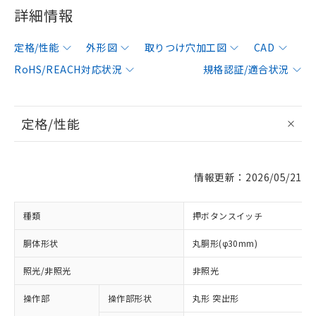
詳細情報
定格/性能
外形図
取りつけ穴加工図
CAD
RoHS/REACH対応状況
規格認証/適合状況
定格/性能
情報更新：2026/05/21
種類
押ボタンスイッチ
胴体形状
丸胴形(φ30mm)
照光/非照光
非照光
操作部
操作部形状
丸形 突出形