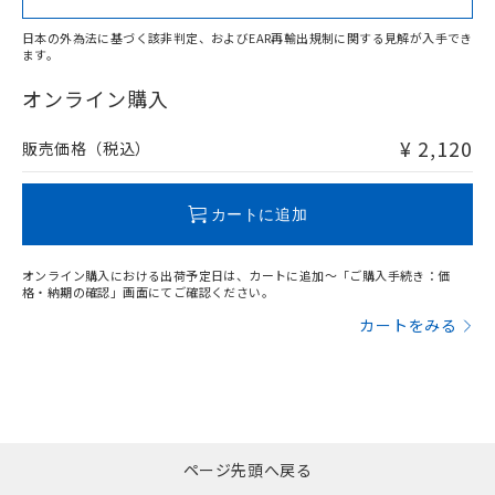
日本の外為法に基づく該非判定、およびEAR再輸出規制に関する見解が入手でき
ます。
"対応済み"や非含有の記載がされた商品であっても、流通
在庫等で未対応品が混在する可能性があります。
オンライン購入
非含有品が必要な際は、弊社営業部門もしくは販売店へお
問い合わせください。
¥ 2,120
販売価格（税込）
この製品のRoHS/REACH対応状況ページへ
カートに追加
オンライン購入における出荷予定日は、カートに追加～「ご購入手続き：価
格・納期の確認」画面にてご確認ください。
カートをみる
ページ先頭へ戻る