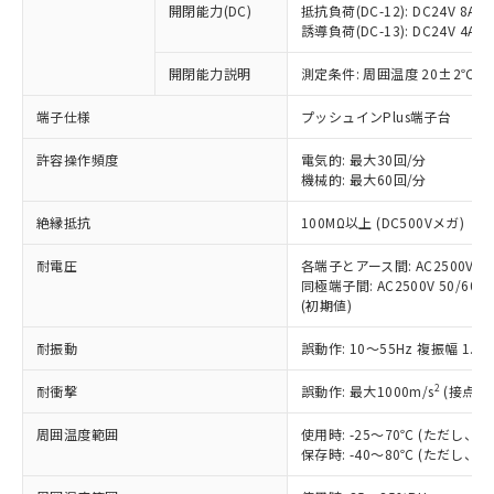
開閉能力(DC)
抵抗負荷(DC-12): DC24V 8A/DC
商品です。
誘導負荷(DC-13): DC24V 4A/DC
対応予定なし：EU RoHS指令（10物質）の
以下の条件をお読みいただき、同意のうえ
非含有に非対応の商品で、対応品を出す予
開閉能力説明
測定条件: 周囲温度 20±2℃、
ご利用ください。
定はありません。
調査・確認中：EU RoHS指令（10物質）の
端子仕様
プッシュインPlus端子台
本サービスは、当社制御機器事業取扱
※1 中国RoHS○×表
非含有の対応状況を調査中または確認中の
商品の当社在庫状況および標準価格
許容操作頻度
商品です。
電気的: 最大30回/分
(税抜)を提供させていただくもので
「○」：最大均質材料含有率が中国RoHSの
機械的: 最大60回/分
非該当品：ライセンス料など無形物で、有
す。
基準値以下であることを示します。
害物質有無と関係のない商品です。
当社制御機器事業取扱商品の中には、
絶縁抵抗
100MΩ以上 (DC500Vメガ)
「×」：最大均質材料含有率が中国RoHSの
仕入先様の事情により、非含有部品として
本サービスの対象外となる商品もある
基準値を超えていることを示します。
いたものが、含有品と判明した場合などや
当社は、これら貴社製品のうち、外国
ことをご了承ください。
耐電圧
各端子とアース間: AC2500V 50/
「－」：未確認です。当社販売部門へお問
むを得ず変更することがあります。
為替および外国貿易法に定める商品
同極端子間: AC2500V 50/60Hz
在庫状況および標準価格照会結果は、
い合わせください。
（以下｢規制貨物等」という）を輸出
(初期値)
記載している更新日時点での社内デー
*EU RoHS指令（10物質）：
または国外への提供する場合は、日本
記
タに基づき作成されるものであり、閲
説明
鉛(Pb) 1000ppm以下、 水銀(Hg) 1000ppm以下、 カド
*中国RoHS10物質の基準値 (GB/T26572)：
耐振動
誤動作: 10～55Hz 複振幅 1.
国政府の輸出許可(または役務取引許
号
覧された時点での実際の在庫および標
ミウム(Cd) 100ppm以下、
Pb(鉛) :1000ppm、 Hg(水銀) : 1000ppm、 Cd(カドミウ
可)を取得するなどの必要な手続きを
六価クロム(Cr(Ⅵ)) 1000ppm以下、ポリ臭化ビフェニル
ム) : 100ppm、
準価格とは異なる場合があることをご
類(PBB) 1000ppm以下、ポリ臭化ジフェニルエーテル類
2
耐衝撃
誤動作: 最大1000m/s
(接点開
Cr(Ⅵ)(六価クロム) : 1000ppm、 PBBs(ポリ臭化ビフェ
とります。
了承ください。
(PBDE) 1000ppm以下、フタル酸ビス(2-エチルヘキシ
○
一定数以上の在庫あり
ニル類) : 1000ppm、 PBDEs(ポリ臭化ジフェニルエーテ
当社は規制貨物を破棄する場合は、完
ル) (DEHP)(別名：DOP) 1000ppm以下、フタル酸ブチ
正式な納期状況および標準価格はお客
ル類) : 1000ppm、
周囲温度範囲
使用時: -25～70℃ (ただし
ルベンジル（BBP） 1000ppm以下、フタル酸ジブチル
全に破砕するなど、違法に輸出されな
DBP(フタル酸ジブチル) : 1000ppm、 DIBP(フタル酸ジ
様のお取引先、またはお客様担当のオ
保存時: -40～80℃ (ただし
（DBP） 1000ppm以下、フタル酸ジイソブチル
イソブチル) : 1000ppm、 BBP(フタル酸ブチルベンジ
△
一定数には満たないが在庫あり
いよう必要な手段を講じます。
ムロン制御機器販売店・当社販売員に
(DIBP) 1000ppm以下
ル) : 1000ppm、
当社は貴社製品を、核兵器、ミサイ
但し、RoHS指令で産業用監視および制御機器に対する
DEHP(フタル酸ビス(2-エチルヘキシル)) : 1000ppm