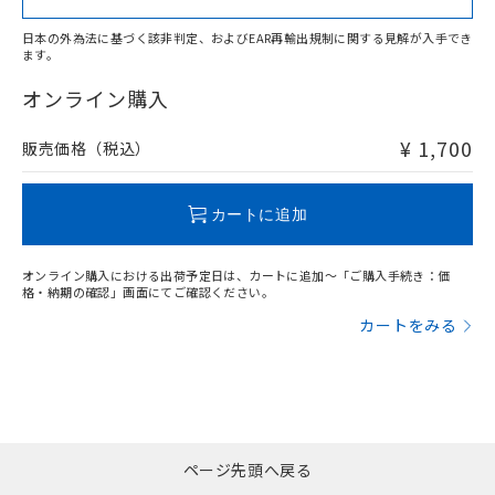
日本の外為法に基づく該非判定、およびEAR再輸出規制に関する見解が入手でき
ます。
"対応済み"や非含有の記載がされた商品であっても、流通
在庫等で未対応品が混在する可能性があります。
オンライン購入
非含有品が必要な際は、弊社営業部門もしくは販売店へお
問い合わせください。
¥ 1,700
販売価格（税込）
この製品のRoHS/REACH対応状況ページへ
カートに追加
オンライン購入における出荷予定日は、カートに追加～「ご購入手続き：価
格・納期の確認」画面にてご確認ください。
カートをみる
ページ先頭へ戻る