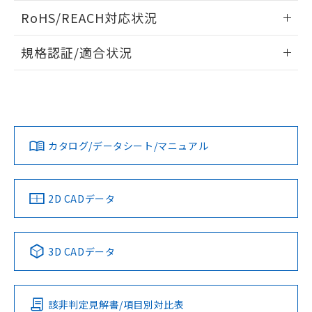
また、RoHS指令のフタル酸エステル類４
ログイン/会員登録いただくと、CADデータをダウンロー
RoHS/REACH対応状況
物質の対応では、対応完了までの期間は出
ドすることができます。
荷製品に未対応品が混在することから備考
情報更新：2026/7/29
欄に対応日を記載しておりました。
規格認証/適合状況
既に当社にて対応品への在庫切替を完了
ログイン/会員登録
EU RoHS
注意事項・凡例
A30NN-MPM-NYA-G222-NNについての規格認証/適合状況に
していることから、特段のことがない限
ついては、「カスタマーサポートセンタ お客様相談室」また
り、2022年1月12日より割愛しておりま
は貴社担当オムロン営業員または販売店にお問い合わせくだ
す。
対応状況
対応予定月
※1
※2
さい。
ダウンロードデータをご利用いただく前に、以下を必ずお読
みください。
カタログ/データシート/マニュアル
対応済み
ソフトウェアの使用条件
お問い合わせ
中国 RoHS
注意事項・凡例
2D CADデータ
中国 RoHS表
※1 ※2
3D CADデータ
Pb
Hg
Cd
Cr(VI)
該非判定見解書/項目別対比表
O
O
O
O