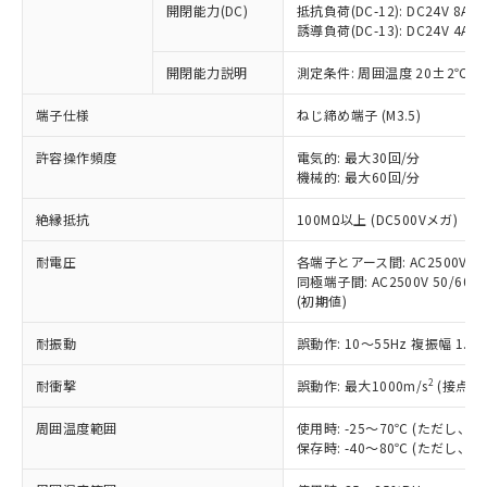
開閉能力(DC)
抵抗負荷(DC-12): DC24V 8A/DC
商品です。
誘導負荷(DC-13): DC24V 4A/DC
対応予定なし：EU RoHS指令（10物質）の
以下の条件をお読みいただき、同意のうえ
非含有に非対応の商品で、対応品を出す予
開閉能力説明
測定条件: 周囲温度 20±2℃、
ご利用ください。
定はありません。
調査・確認中：EU RoHS指令（10物質）の
端子仕様
ねじ締め端子 (M3.5)
本サービスは、当社制御機器事業取扱
※1 中国RoHS○×表
非含有の対応状況を調査中または確認中の
商品の当社在庫状況および標準価格
許容操作頻度
商品です。
電気的: 最大30回/分
(税抜)を提供させていただくもので
「○」：最大均質材料含有率が中国RoHSの
機械的: 最大60回/分
非該当品：ライセンス料など無形物で、有
す。
基準値以下であることを示します。
害物質有無と関係のない商品です。
当社制御機器事業取扱商品の中には、
絶縁抵抗
100MΩ以上 (DC500Vメガ)
「×」：最大均質材料含有率が中国RoHSの
仕入先様の事情により、非含有部品として
本サービスの対象外となる商品もある
基準値を超えていることを示します。
いたものが、含有品と判明した場合などや
当社は、これら貴社製品のうち、外国
ことをご了承ください。
耐電圧
各端子とアース間: AC2500V 50/
「－」：未確認です。当社販売部門へお問
むを得ず変更することがあります。
為替および外国貿易法に定める商品
同極端子間: AC2500V 50/60Hz
在庫状況および標準価格照会結果は、
い合わせください。
（以下｢規制貨物等」という）を輸出
(初期値)
記載している更新日時点での社内デー
*EU RoHS指令（10物質）：
または国外への提供する場合は、日本
記
タに基づき作成されるものであり、閲
説明
鉛(Pb) 1000ppm以下、 水銀(Hg) 1000ppm以下、 カド
*中国RoHS10物質の基準値 (GB/T26572)：
耐振動
誤動作: 10～55Hz 複振幅 1.
国政府の輸出許可(または役務取引許
号
覧された時点での実際の在庫および標
ミウム(Cd) 100ppm以下、
Pb(鉛) :1000ppm、 Hg(水銀) : 1000ppm、 Cd(カドミウ
可)を取得するなどの必要な手続きを
六価クロム(Cr(Ⅵ)) 1000ppm以下、ポリ臭化ビフェニル
ム) : 100ppm、
準価格とは異なる場合があることをご
類(PBB) 1000ppm以下、ポリ臭化ジフェニルエーテル類
2
耐衝撃
誤動作: 最大1000m/s
(接点開
Cr(Ⅵ)(六価クロム) : 1000ppm、 PBBs(ポリ臭化ビフェ
とります。
了承ください。
(PBDE) 1000ppm以下、フタル酸ビス(2-エチルヘキシ
○
一定数以上の在庫あり
ニル類) : 1000ppm、 PBDEs(ポリ臭化ジフェニルエーテ
当社は規制貨物を破棄する場合は、完
ル) (DEHP)(別名：DOP) 1000ppm以下、フタル酸ブチ
正式な納期状況および標準価格はお客
ル類) : 1000ppm、
周囲温度範囲
使用時: -25～70℃ (ただし
ルベンジル（BBP） 1000ppm以下、フタル酸ジブチル
全に破砕するなど、違法に輸出されな
DBP(フタル酸ジブチル) : 1000ppm、 DIBP(フタル酸ジ
様のお取引先、またはお客様担当のオ
保存時: -40～80℃ (ただし
（DBP） 1000ppm以下、フタル酸ジイソブチル
イソブチル) : 1000ppm、 BBP(フタル酸ブチルベンジ
△
一定数には満たないが在庫あり
いよう必要な手段を講じます。
ムロン制御機器販売店・当社販売員に
(DIBP) 1000ppm以下
ル) : 1000ppm、
当社は貴社製品を、核兵器、ミサイ
但し、RoHS指令で産業用監視および制御機器に対する
DEHP(フタル酸ビス(2-エチルヘキシル)) : 1000ppm