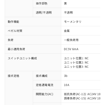
操作部色
黄
透明/不透明
不透明
動作機能
モーメンタリ
ベゼル材質
金属
負荷
一般負荷用
最小適用負荷
DC5V 6mA
スイッチユニット構成
ユニット位置1: NC
ユニット位置2: NC
ユニット位置3: NC
※1 対応状況
接点定格
接点構成
3b
対応済み：EU RoHS指令（10物質）の
定格通電電流
10A
非含有に対応した製品が提供可能な商品で
開閉能力(AC)
抵抗負荷(AC-12): AC24V 10A/A
す。
誘導負荷(AC-15): AC24V 10A/AC
対応予定：EU RoHS指令（10物質）の非含
ご利用条件
有に対応した製品に切り替える予定のある