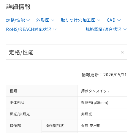
詳細情報
定格/性能
外形図
取りつけ穴加工図
CAD
RoHS/REACH対応状況
規格認証/適合状況
定格/性能
情報更新：2026/05/21
種類
押ボタンスイッチ
胴体形状
丸胴形(φ30mm)
照光/非照光
非照光
操作部
操作部形状
丸形 突出形