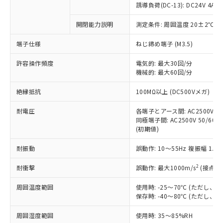
対応済み：EU RoHS指令（10物質）の
誘導負荷(DC-13): DC24V 4A/DC
非含有に対応した製品が提供可能な商品で
す。
開閉能力説明
測定条件: 周囲温度 20±2℃、
対応予定：EU RoHS指令（10物質）の非含
ご利用条件
端子仕様
ねじ締め端子 (M3.5)
有に対応した製品に切り替える予定のある
商品です。
許容操作頻度
電気的: 最大30回/分
対応予定なし：EU RoHS指令（10物質）の
機械的: 最大60回/分
以下の条件をお読みいただき、同意のうえ
非含有に非対応の商品で、対応品を出す予
ご利用ください。
定はありません。
絶縁抵抗
100MΩ以上 (DC500Vメガ)
調査・確認中：EU RoHS指令（10物質）の
本サービスは、当社制御機器事業取扱
※1 中国RoHS○×表
非含有の対応状況を調査中または確認中の
耐電圧
各端子とアース間: AC2500V 50/
商品の当社在庫状況および標準価格
商品です。
同極端子間: AC2500V 50/60Hz
(税抜)を提供させていただくもので
「○」：最大均質材料含有率が中国RoHSの
非該当品：ライセンス料など無形物で、有
(初期値)
す。
基準値以下であることを示します。
害物質有無と関係のない商品です。
当社制御機器事業取扱商品の中には、
「×」：最大均質材料含有率が中国RoHSの
耐振動
誤動作: 10～55Hz 複振幅 1.
仕入先様の事情により、非含有部品として
本サービスの対象外となる商品もある
基準値を超えていることを示します。
いたものが、含有品と判明した場合などや
当社は、これら貴社製品のうち、外国
ことをご了承ください。
2
耐衝撃
誤動作: 最大1000m/s
(接点開
「－」：未確認です。当社販売部門へお問
むを得ず変更することがあります。
為替および外国貿易法に定める商品
在庫状況および標準価格照会結果は、
い合わせください。
（以下｢規制貨物等」という）を輸出
記載している更新日時点での社内デー
周囲温度範囲
使用時: -25～70℃ (ただし
*EU RoHS指令（10物質）：
または国外への提供する場合は、日本
保存時: -40～80℃ (ただし
記
タに基づき作成されるものであり、閲
説明
鉛(Pb) 1000ppm以下、 水銀(Hg) 1000ppm以下、 カド
*中国RoHS10物質の基準値 (GB/T26572)：
国政府の輸出許可(または役務取引許
号
覧された時点での実際の在庫および標
ミウム(Cd) 100ppm以下、
Pb(鉛) :1000ppm、 Hg(水銀) : 1000ppm、 Cd(カドミウ
可)を取得するなどの必要な手続きを
六価クロム(Cr(Ⅵ)) 1000ppm以下、ポリ臭化ビフェニル
周囲湿度範囲
使用時: 35～85%RH
ム) : 100ppm、
準価格とは異なる場合があることをご
類(PBB) 1000ppm以下、ポリ臭化ジフェニルエーテル類