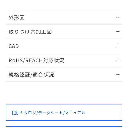
※当社の共同利用者とは、
"個人情報
51物質の非含有証明書（当社基準）
の共同利用に関して"
の「1.共同利
※本証明書は発行日時点で非含有を証明す
用者の範囲」に記載されている法人を
外形図
るもので、過去に遡って非含有を証明する
指します。
ものではありません。
情報更新：2026/05/21
また、RoHS指令のフタル酸エステル類４
取りつけ穴加工図
物質の対応では、対応完了までの期間は出
荷製品に未対応品が混在することから備考
情報更新：2026/05/21
CAD
欄に対応日を記載しておりました。
既に当社にて対応品への在庫切替を完了
ログイン/会員登録いただくと、CADデータをダウンロー
していることから、特段のことがない限
RoHS/REACH対応状況
ドすることができます。
り、2022年1月12日より割愛しておりま
情報更新：2026/7/29
す。
規格認証/適合状況
ログイン/会員登録
EU RoHS
注意事項・凡例
A30NN-MPM-NYA-G102-NNについての規格認証/適合状況に
ついては、「カスタマーサポートセンタ お客様相談室」また
は貴社担当オムロン営業員または販売店にお問い合わせくだ
対応状況
対応予定月
※1
※2
さい。
ダウンロードデータをご利用いただく前に、以下を必ずお読
みください。
カタログ/データシート/マニュアル
対応済み
ソフトウェアの使用条件
お問い合わせ