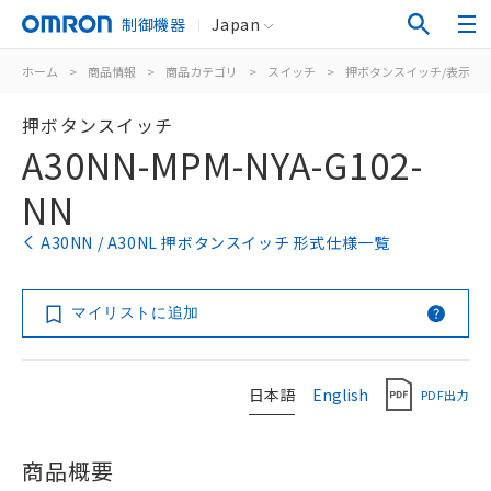
制御機器
Japan
ホーム
>
商品情報
>
商品カテゴリ
>
スイッチ
>
押ボタンスイッチ/表示灯
押ボタンスイッチ
A30NN-MPM-NYA-G102-
NN
A30NN / A30NL 押ボタンスイッチ 形式仕様一覧
マイリストに追加
日本語
English
PDF出力
商品概要