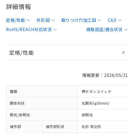
詳細情報
定格/性能
外形図
取りつけ穴加工図
CAD
RoHS/REACH対応状況
規格認証/適合状況
定格/性能
情報更新：2026/05/21
種類
押ボタンスイッチ
胴体形状
丸胴形(φ30mm)
照光/非照光
非照光
操作部
操作部形状
丸形 突出形