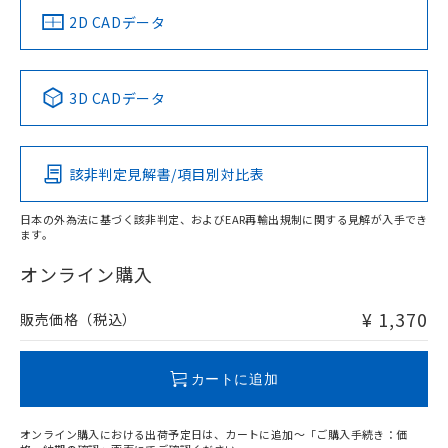
中国 RoHS
注意事項・凡例
2D CADデータ
中国 RoHS表
※1 ※2
3D CADデータ
Pb
Hg
Cd
Cr(VI)
該非判定見解書/項目別対比表
O
O
O
O
日本の外為法に基づく該非判定、およびEAR再輸出規制に関する見解が入手でき
ます。
"対応済み"や非含有の記載がされた商品であっても、流通
在庫等で未対応品が混在する可能性があります。
オンライン購入
非含有品が必要な際は、弊社営業部門もしくは販売店へお
問い合わせください。
¥ 1,370
販売価格（税込）
この製品のRoHS/REACH対応状況ページへ
カートに追加
オンライン購入における出荷予定日は、カートに追加～「ご購入手続き：価