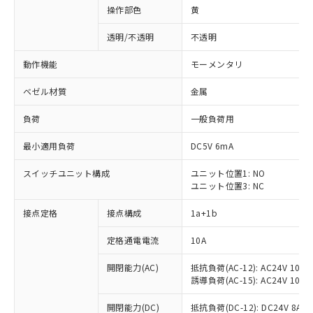
操作部色
黄
透明/不透明
不透明
動作機能
モーメンタリ
ベゼル材質
金属
負荷
一般負荷用
最小適用負荷
DC5V 6mA
スイッチユニット構成
ユニット位置1: NO
ユニット位置3: NC
接点定格
接点構成
1a+1b
定格通電電流
10A
開閉能力(AC)
抵抗負荷(AC-12): AC24V 10A/A
誘導負荷(AC-15): AC24V 10A/AC
※1 対応状況
開閉能力(DC)
抵抗負荷(DC-12): DC24V 8A/DC