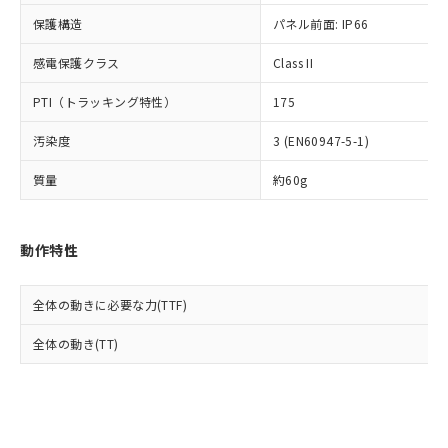
Cr(Ⅵ)(六価クロム) : 1000ppm、 PBBs(ポリ臭化ビフェ
とります。
了承ください。
(PBDE) 1000ppm以下、フタル酸ビス(2-エチルヘキシ
○
一定数以上の在庫あり
ニル類) : 1000ppm、 PBDEs(ポリ臭化ジフェニルエーテ
保護構造
パネル前面: IP66
当社は規制貨物を破棄する場合は、完
ル) (DEHP)(別名：DOP) 1000ppm以下、フタル酸ブチ
正式な納期状況および標準価格はお客
ル類) : 1000ppm、
ルベンジル（BBP） 1000ppm以下、フタル酸ジブチル
全に破砕するなど、違法に輸出されな
DBP(フタル酸ジブチル) : 1000ppm、 DIBP(フタル酸ジ
様のお取引先、またはお客様担当のオ
（DBP） 1000ppm以下、フタル酸ジイソブチル
イソブチル) : 1000ppm、 BBP(フタル酸ブチルベンジ
感電保護クラス
Class II
△
一定数には満たないが在庫あり
いよう必要な手段を講じます。
ムロン制御機器販売店・当社販売員に
(DIBP) 1000ppm以下
ル) : 1000ppm、
当社は貴社製品を、核兵器、ミサイ
但し、RoHS指令で産業用監視および制御機器に対する
DEHP(フタル酸ビス(2-エチルヘキシル)) : 1000ppm
ご相談ください。
PTI（トラッキング特性）
175
適用除外項目は除く。
ル、化学兵器、生物兵器またはその他
－
在庫なし(最新の在庫状況につ
オムロン制御機器販売店や当社販売拠
フタル酸エステル類の４物質については閾値を超える意
武器並びにこれらの製造装置等に一切
いては、お客様のお取引先、ま
図的な使用がないことを確認しています。
点は「
販売ネットワーク
」をご確認
汚染度
3 (EN60947-5-1)
※2 環境保護使用期限
使用いたしません。
たはお客様担当のオムロン制御
ください。
当社は、貴社製品を第三者に販売する
機器販売店・当社販売員にご確
在庫状況および標準価格結果を当社の
質量
約60g
※2 対応予定月
「ｅ」：有害物質（10物質）のすべてが基
場合は、上記1、2および3の内容を当
認ください)
事前の承諾なく第三者に漏洩または開
準値以下であることを示します。
該第三者に通知します。また当社は、
示しないようお願いします。
部品在庫の切り替え状況などにより、予定
「10」：通常の使用状況下において有害物
販売先および販売に係わる関係者が違
マイパーツ機能（部品リスト作成サー
空
受注生産機種、また在庫状況の
動作特性
月が前後することがあります。
質が外部に漏えいし、環境に深刻な影響を
法に輸出するおそれがある場合は、取
ビス）をご利用いただくには、I-Web
白
情報を公開していない機種
及ぼさない年数を意味します。
り引きをいたしません。
メンバーズにご登録されている必要が
「－」：未確認です。当社販売部門へお問
あります。
全体の動きに必要な力(TTF)
い合わせください。
お客様が当ウェブサイト上で当社にご
※3 非含有証明書ダウンロード
全体の動き(TT)
登録された部品リストについて、当社
および当社の共同利用者が、当社の製
下記の非含有証明書をダウンロードするこ
品・サービスに関するお客様との取
とができます。
合意する
キャンセル
引・商談に必要な範囲で利用すること
をご了承ください。
EU RoHS指令（10物質）の非含有証明書