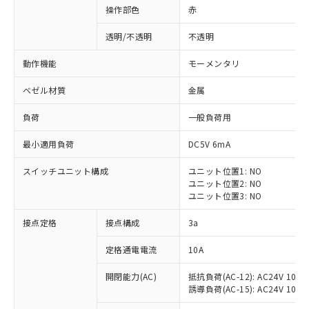
操作部色
赤
透明/不透明
不透明
動作機能
モーメンタリ
ベゼル材質
金属
負荷
一般負荷用
最小適用負荷
DC5V 6mA
スイッチユニット構成
ユニット位置1: NO
ユニット位置2: NO
ユニット位置3: NO
※1 対応状況
接点定格
接点構成
3a
対応済み：EU RoHS指令（10物質）の
定格通電電流
10A
非含有に対応した製品が提供可能な商品で
開閉能力(AC)
抵抗負荷(AC-12): AC24V 10A/A
す。
誘導負荷(AC-15): AC24V 10A/AC
対応予定：EU RoHS指令（10物質）の非含
ご利用条件
有に対応した製品に切り替える予定のある