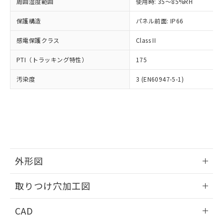
ご相談ください。
周囲湿度範囲
使用時: 35～85%RH
適用除外項目は除く。
ル、化学兵器、生物兵器またはその他
－
在庫なし(最新の在庫状況につ
オムロン制御機器販売店や当社販売拠
フタル酸エステル類の４物質については閾値を超える意
武器並びにこれらの製造装置等に一切
いては、お客様のお取引先、ま
図的な使用がないことを確認しています。
保護構造
パネル前面: IP66
点は「
販売ネットワーク
」をご確認
※2 環境保護使用期限
使用いたしません。
たはお客様担当のオムロン制御
ください。
当社は、貴社製品を第三者に販売する
感電保護クラス
Class II
機器販売店・当社販売員にご確
在庫状況および標準価格結果を当社の
※2 対応予定月
「ｅ」：有害物質（10物質）のすべてが基
場合は、上記1、2および3の内容を当
認ください)
事前の承諾なく第三者に漏洩または開
準値以下であることを示します。
PTI（トラッキング特性）
175
該第三者に通知します。また当社は、
示しないようお願いします。
部品在庫の切り替え状況などにより、予定
「10」：通常の使用状況下において有害物
販売先および販売に係わる関係者が違
マイパーツ機能（部品リスト作成サー
空
受注生産機種、また在庫状況の
汚染度
3 (EN60947-5-1)
月が前後することがあります。
質が外部に漏えいし、環境に深刻な影響を
法に輸出するおそれがある場合は、取
ビス）をご利用いただくには、I-Web
白
情報を公開していない機種
及ぼさない年数を意味します。
り引きをいたしません。
メンバーズにご登録されている必要が
「－」：未確認です。当社販売部門へお問
あります。
い合わせください。
お客様が当ウェブサイト上で当社にご
※3 非含有証明書ダウンロード
登録された部品リストについて、当社
および当社の共同利用者が、当社の製
下記の非含有証明書をダウンロードするこ
品・サービスに関するお客様との取
とができます。
合意する
キャンセル
引・商談に必要な範囲で利用すること
外形図
をご了承ください。
EU RoHS指令（10物質）の非含有証明書
※当社の共同利用者とは、
情報更新：2026/05/21
"個人情報
取りつけ穴加工図
51物質の非含有証明書（当社基準）
の共同利用に関して"
の「1.共同利
※本証明書は発行日時点で非含有を証明す
用者の範囲」に記載されている法人を
情報更新：2026/05/21
るもので、過去に遡って非含有を証明する
CAD
指します。
ものではありません。