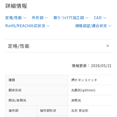
詳細情報
定格/性能
外形図
取りつけ穴加工図
CAD
RoHS/REACH対応状況
規格認証/適合状況
定格/性能
情報更新：2026/05/21
種類
押ボタンスイッチ
胴体形状
丸胴形(φ30mm)
照光/非照光
非照光
操作部
操作部形状
丸形 突出形