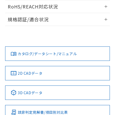
また、RoHS指令のフタル酸エステル類４
ログイン/会員登録いただくと、CADデータをダウンロー
RoHS/REACH対応状況
物質の対応では、対応完了までの期間は出
ドすることができます。
荷製品に未対応品が混在することから備考
情報更新：2026/7/29
欄に対応日を記載しておりました。
規格認証/適合状況
既に当社にて対応品への在庫切替を完了
ログイン/会員登録
EU RoHS
注意事項・凡例
A30NN-MPM-NRA-P111-NNについての規格認証/適合状況に
していることから、特段のことがない限
ついては、「カスタマーサポートセンタ お客様相談室」また
り、2022年1月12日より割愛しておりま
は貴社担当オムロン営業員または販売店にお問い合わせくだ
す。
対応状況
対応予定月
※1
※2
さい。
ダウンロードデータをご利用いただく前に、以下を必ずお読
みください。
カタログ/データシート/マニュアル
対応済み
ソフトウェアの使用条件
お問い合わせ
中国 RoHS
注意事項・凡例
2D CADデータ
中国 RoHS表
※1 ※2
3D CADデータ
Pb
Hg
Cd
Cr(VI)
該非判定見解書/項目別対比表
O
O
O
O