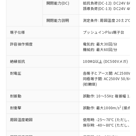
開閉能力(DC)
抵抗負荷(DC-12): DC24V 8A/DC
商品です。
誘導負荷(DC-13): DC24V 4A/DC
対応予定なし：EU RoHS指令（10物質）の
以下の条件をお読みいただき、同意のうえ
非含有に非対応の商品で、対応品を出す予
開閉能力説明
測定条件: 周囲温度 20±2℃、
ご利用ください。
定はありません。
調査・確認中：EU RoHS指令（10物質）の
端子仕様
プッシュインPlus端子台
本サービスは、当社制御機器事業取扱
※1 中国RoHS○×表
非含有の対応状況を調査中または確認中の
商品の当社在庫状況および標準価格
許容操作頻度
商品です。
電気的: 最大30回/分
(税抜)を提供させていただくもので
「○」：最大均質材料含有率が中国RoHSの
機械的: 最大60回/分
非該当品：ライセンス料など無形物で、有
す。
基準値以下であることを示します。
害物質有無と関係のない商品です。
当社制御機器事業取扱商品の中には、
絶縁抵抗
100MΩ以上 (DC500Vメガ)
「×」：最大均質材料含有率が中国RoHSの
仕入先様の事情により、非含有部品として
本サービスの対象外となる商品もある
基準値を超えていることを示します。
いたものが、含有品と判明した場合などや
当社は、これら貴社製品のうち、外国
ことをご了承ください。
耐電圧
各端子とアース間: AC2500V 50/
「－」：未確認です。当社販売部門へお問
むを得ず変更することがあります。
為替および外国貿易法に定める商品
同極端子間: AC2500V 50/60Hz
在庫状況および標準価格照会結果は、
い合わせください。
（以下｢規制貨物等」という）を輸出
(初期値)
記載している更新日時点での社内デー
*EU RoHS指令（10物質）：
または国外への提供する場合は、日本
記
タに基づき作成されるものであり、閲
説明
鉛(Pb) 1000ppm以下、 水銀(Hg) 1000ppm以下、 カド
*中国RoHS10物質の基準値 (GB/T26572)：
耐振動
誤動作: 10～55Hz 複振幅 1.
国政府の輸出許可(または役務取引許
号
覧された時点での実際の在庫および標
ミウム(Cd) 100ppm以下、
Pb(鉛) :1000ppm、 Hg(水銀) : 1000ppm、 Cd(カドミウ
可)を取得するなどの必要な手続きを
六価クロム(Cr(Ⅵ)) 1000ppm以下、ポリ臭化ビフェニル
ム) : 100ppm、
準価格とは異なる場合があることをご
類(PBB) 1000ppm以下、ポリ臭化ジフェニルエーテル類
2
耐衝撃
誤動作: 最大1000m/s
(接点開
Cr(Ⅵ)(六価クロム) : 1000ppm、 PBBs(ポリ臭化ビフェ
とります。
了承ください。
(PBDE) 1000ppm以下、フタル酸ビス(2-エチルヘキシ
○
一定数以上の在庫あり
ニル類) : 1000ppm、 PBDEs(ポリ臭化ジフェニルエーテ
当社は規制貨物を破棄する場合は、完
ル) (DEHP)(別名：DOP) 1000ppm以下、フタル酸ブチ
正式な納期状況および標準価格はお客
ル類) : 1000ppm、
周囲温度範囲
使用時: -25～70℃ (ただし
ルベンジル（BBP） 1000ppm以下、フタル酸ジブチル
全に破砕するなど、違法に輸出されな
DBP(フタル酸ジブチル) : 1000ppm、 DIBP(フタル酸ジ
様のお取引先、またはお客様担当のオ
保存時: -40～80℃ (ただし
（DBP） 1000ppm以下、フタル酸ジイソブチル
イソブチル) : 1000ppm、 BBP(フタル酸ブチルベンジ
△
一定数には満たないが在庫あり
いよう必要な手段を講じます。
ムロン制御機器販売店・当社販売員に
(DIBP) 1000ppm以下
ル) : 1000ppm、
当社は貴社製品を、核兵器、ミサイ
但し、RoHS指令で産業用監視および制御機器に対する
DEHP(フタル酸ビス(2-エチルヘキシル)) : 1000ppm