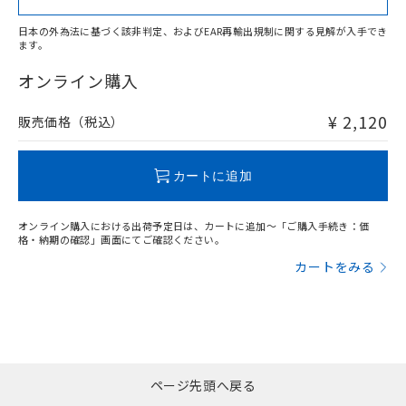
日本の外為法に基づく該非判定、およびEAR再輸出規制に関する見解が入手でき
ます。
"対応済み"や非含有の記載がされた商品であっても、流通
在庫等で未対応品が混在する可能性があります。
オンライン購入
非含有品が必要な際は、弊社営業部門もしくは販売店へお
問い合わせください。
¥ 2,120
販売価格（税込）
この製品のRoHS/REACH対応状況ページへ
カートに追加
オンライン購入における出荷予定日は、カートに追加～「ご購入手続き：価
格・納期の確認」画面にてご確認ください。
カートをみる
ページ先頭へ戻る