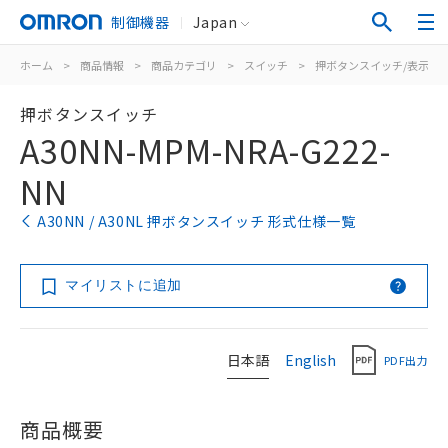
制御機器
Japan
ホーム
>
商品情報
>
商品カテゴリ
>
スイッチ
>
押ボタンスイッチ/表示灯
押ボタンスイッチ
A30NN-MPM-NRA-G222-
NN
A30NN / A30NL 押ボタンスイッチ 形式仕様一覧
マイリストに追加
日本語
English
PDF出力
商品概要