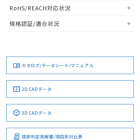
また、RoHS指令のフタル酸エステル類４
ログイン/会員登録いただくと、CADデータをダウンロー
RoHS/REACH対応状況
物質の対応では、対応完了までの期間は出
ドすることができます。
荷製品に未対応品が混在することから備考
情報更新：2026/7/29
欄に対応日を記載しておりました。
規格認証/適合状況
既に当社にて対応品への在庫切替を完了
ログイン/会員登録
EU RoHS
注意事項・凡例
A30NN-MPM-NRA-G222-NNについての規格認証/適合状況に
していることから、特段のことがない限
ついては、「カスタマーサポートセンタ お客様相談室」また
り、2022年1月12日より割愛しておりま
は貴社担当オムロン営業員または販売店にお問い合わせくだ
す。
対応状況
対応予定月
※1
※2
さい。
ダウンロードデータをご利用いただく前に、以下を必ずお読
みください。
カタログ/データシート/マニュアル
対応済み
ソフトウェアの使用条件
お問い合わせ
中国 RoHS
注意事項・凡例
2D CADデータ
中国 RoHS表
※1 ※2
3D CADデータ
Pb
Hg
Cd
Cr(VI)
該非判定見解書/項目別対比表
O
O
O
O