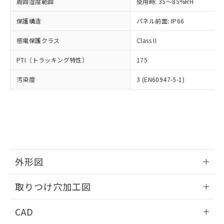
ご相談ください。
周囲湿度範囲
使用時: 35～85%RH
適用除外項目は除く。
ル、化学兵器、生物兵器またはその他
－
在庫なし(最新の在庫状況につ
オムロン制御機器販売店や当社販売拠
フタル酸エステル類の４物質については閾値を超える意
武器並びにこれらの製造装置等に一切
いては、お客様のお取引先、ま
図的な使用がないことを確認しています。
保護構造
パネル前面: IP66
点は「
販売ネットワーク
」をご確認
※2 環境保護使用期限
使用いたしません。
たはお客様担当のオムロン制御
ください。
当社は、貴社製品を第三者に販売する
感電保護クラス
Class II
機器販売店・当社販売員にご確
在庫状況および標準価格結果を当社の
※2 対応予定月
「ｅ」：有害物質（10物質）のすべてが基
場合は、上記1、2および3の内容を当
認ください)
事前の承諾なく第三者に漏洩または開
準値以下であることを示します。
PTI（トラッキング特性）
175
該第三者に通知します。また当社は、
示しないようお願いします。
部品在庫の切り替え状況などにより、予定
「10」：通常の使用状況下において有害物
販売先および販売に係わる関係者が違
マイパーツ機能（部品リスト作成サー
空
受注生産機種、また在庫状況の
汚染度
3 (EN60947-5-1)
月が前後することがあります。
質が外部に漏えいし、環境に深刻な影響を
法に輸出するおそれがある場合は、取
ビス）をご利用いただくには、I-Web
白
情報を公開していない機種
及ぼさない年数を意味します。
り引きをいたしません。
メンバーズにご登録されている必要が
「－」：未確認です。当社販売部門へお問
あります。
い合わせください。
お客様が当ウェブサイト上で当社にご
※3 非含有証明書ダウンロード
登録された部品リストについて、当社
および当社の共同利用者が、当社の製
下記の非含有証明書をダウンロードするこ
品・サービスに関するお客様との取
とができます。
合意する
キャンセル
引・商談に必要な範囲で利用すること
外形図
をご了承ください。
EU RoHS指令（10物質）の非含有証明書
※当社の共同利用者とは、
情報更新：2026/05/21
"個人情報
取りつけ穴加工図
51物質の非含有証明書（当社基準）
の共同利用に関して"
の「1.共同利
※本証明書は発行日時点で非含有を証明す
用者の範囲」に記載されている法人を
情報更新：2026/05/21
るもので、過去に遡って非含有を証明する
CAD
指します。
ものではありません。