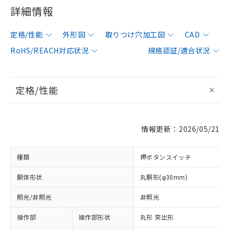
詳細情報
定格/性能
外形図
取りつけ穴加工図
CAD
RoHS/REACH対応状況
規格認証/適合状況
定格/性能
情報更新：2026/05/21
種類
押ボタンスイッチ
胴体形状
丸胴形(φ30mm)
照光/非照光
非照光
操作部
操作部形状
丸形 突出形