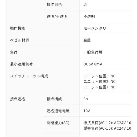
操作部色
赤
透明/不透明
不透明
動作機能
モーメンタリ
ベゼル材質
金属
負荷
一般負荷用
最小適用負荷
DC5V 6mA
スイッチユニット構成
ユニット位置1: NC
ユニット位置2: NC
ユニット位置3: NC
※1 対応状況
接点定格
接点構成
3b
対応済み：EU RoHS指令（10物質）の
定格通電電流
10A
非含有に対応した製品が提供可能な商品で
開閉能力(AC)
抵抗負荷(AC-12): AC24V 10A/A
す。
誘導負荷(AC-15): AC24V 10A/AC
対応予定：EU RoHS指令（10物質）の非含
ご利用条件
有に対応した製品に切り替える予定のある