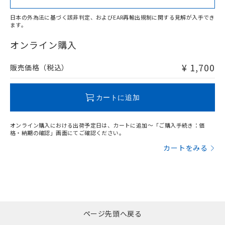
日本の外為法に基づく該非判定、およびEAR再輸出規制に関する見解が入手でき
ます。
"対応済み"や非含有の記載がされた商品であっても、流通
在庫等で未対応品が混在する可能性があります。
オンライン購入
非含有品が必要な際は、弊社営業部門もしくは販売店へお
問い合わせください。
¥ 1,700
販売価格（税込）
この製品のRoHS/REACH対応状況ページへ
カートに追加
オンライン購入における出荷予定日は、カートに追加～「ご購入手続き：価
格・納期の確認」画面にてご確認ください。
カートをみる
ページ先頭へ戻る