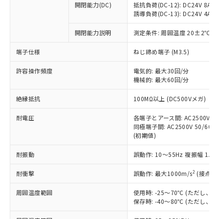
開閉能力(DC)
抵抗負荷(DC-12): DC24V 8A/DC
商品です。
誘導負荷(DC-13): DC24V 4A/DC
対応予定なし：EU RoHS指令（10物質）の
以下の条件をお読みいただき、同意のうえ
非含有に非対応の商品で、対応品を出す予
開閉能力説明
測定条件: 周囲温度 20±2℃、
ご利用ください。
定はありません。
調査・確認中：EU RoHS指令（10物質）の
端子仕様
ねじ締め端子 (M3.5)
本サービスは、当社制御機器事業取扱
※1 中国RoHS○×表
非含有の対応状況を調査中または確認中の
商品の当社在庫状況および標準価格
許容操作頻度
商品です。
電気的: 最大30回/分
(税抜)を提供させていただくもので
「○」：最大均質材料含有率が中国RoHSの
機械的: 最大60回/分
非該当品：ライセンス料など無形物で、有
す。
基準値以下であることを示します。
害物質有無と関係のない商品です。
当社制御機器事業取扱商品の中には、
絶縁抵抗
100MΩ以上 (DC500Vメガ)
「×」：最大均質材料含有率が中国RoHSの
仕入先様の事情により、非含有部品として
本サービスの対象外となる商品もある
基準値を超えていることを示します。
いたものが、含有品と判明した場合などや
当社は、これら貴社製品のうち、外国
ことをご了承ください。
耐電圧
各端子とアース間: AC2500V 50/
「－」：未確認です。当社販売部門へお問
むを得ず変更することがあります。
為替および外国貿易法に定める商品
同極端子間: AC2500V 50/60Hz
在庫状況および標準価格照会結果は、
い合わせください。
（以下｢規制貨物等」という）を輸出
(初期値)
記載している更新日時点での社内デー
*EU RoHS指令（10物質）：
または国外への提供する場合は、日本
記
タに基づき作成されるものであり、閲
説明
鉛(Pb) 1000ppm以下、 水銀(Hg) 1000ppm以下、 カド
*中国RoHS10物質の基準値 (GB/T26572)：
耐振動
誤動作: 10～55Hz 複振幅 1.
国政府の輸出許可(または役務取引許
号
覧された時点での実際の在庫および標
ミウム(Cd) 100ppm以下、
Pb(鉛) :1000ppm、 Hg(水銀) : 1000ppm、 Cd(カドミウ
可)を取得するなどの必要な手続きを
六価クロム(Cr(Ⅵ)) 1000ppm以下、ポリ臭化ビフェニル
ム) : 100ppm、
準価格とは異なる場合があることをご
類(PBB) 1000ppm以下、ポリ臭化ジフェニルエーテル類
2
耐衝撃
誤動作: 最大1000m/s
(接点開
Cr(Ⅵ)(六価クロム) : 1000ppm、 PBBs(ポリ臭化ビフェ
とります。
了承ください。
(PBDE) 1000ppm以下、フタル酸ビス(2-エチルヘキシ
○
一定数以上の在庫あり
ニル類) : 1000ppm、 PBDEs(ポリ臭化ジフェニルエーテ
当社は規制貨物を破棄する場合は、完
ル) (DEHP)(別名：DOP) 1000ppm以下、フタル酸ブチ
正式な納期状況および標準価格はお客
ル類) : 1000ppm、
周囲温度範囲
使用時: -25～70℃ (ただし
ルベンジル（BBP） 1000ppm以下、フタル酸ジブチル
全に破砕するなど、違法に輸出されな
DBP(フタル酸ジブチル) : 1000ppm、 DIBP(フタル酸ジ
様のお取引先、またはお客様担当のオ
保存時: -40～80℃ (ただし
（DBP） 1000ppm以下、フタル酸ジイソブチル
イソブチル) : 1000ppm、 BBP(フタル酸ブチルベンジ
△
一定数には満たないが在庫あり
いよう必要な手段を講じます。
ムロン制御機器販売店・当社販売員に
(DIBP) 1000ppm以下
ル) : 1000ppm、
当社は貴社製品を、核兵器、ミサイ
但し、RoHS指令で産業用監視および制御機器に対する
DEHP(フタル酸ビス(2-エチルヘキシル)) : 1000ppm