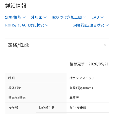
詳細情報
定格/性能
外形図
取りつけ穴加工図
CAD
RoHS/REACH対応状況
規格認証/適合状況
定格/性能
情報更新：2026/05/21
種類
押ボタンスイッチ
胴体形状
丸胴形(φ30mm)
照光/非照光
非照光
操作部
操作部形状
丸形 突出形