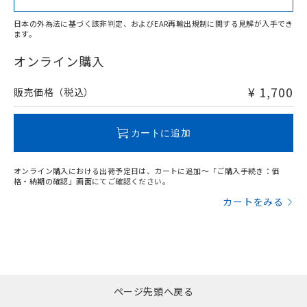
日本の外為法に基づく該非判定、およびEAR再輸出規制に関する見解が入手でき
ます。
"対応済み"や非含有の記載がされた商品であっても、流通
在庫等で未対応品が混在する可能性があります。
オンライン購入
非含有品が必要な際は、弊社営業部門もしくは販売店へお
問い合わせください。
¥ 1,700
販売価格（税込）
この製品のRoHS/REACH対応状況ページへ
カートに追加
オンライン購入における出荷予定日は、カートに追加～「ご購入手続き：価
格・納期の確認」画面にてご確認ください。
カートをみる
ページ先頭へ戻る