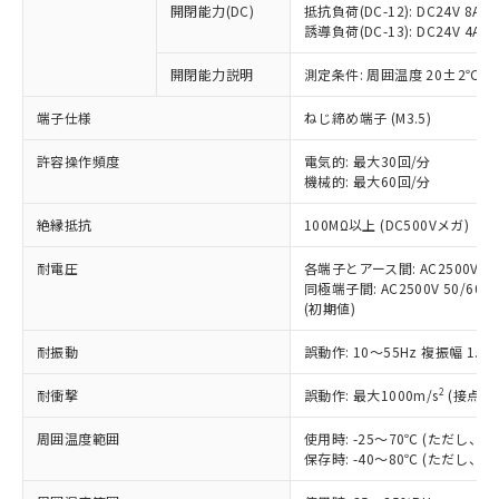
開閉能力(DC)
抵抗負荷(DC-12): DC24V 8A/DC
商品です。
誘導負荷(DC-13): DC24V 4A/DC
対応予定なし：EU RoHS指令（10物質）の
以下の条件をお読みいただき、同意のうえ
非含有に非対応の商品で、対応品を出す予
開閉能力説明
測定条件: 周囲温度 20±2℃、
ご利用ください。
定はありません。
調査・確認中：EU RoHS指令（10物質）の
端子仕様
ねじ締め端子 (M3.5)
本サービスは、当社制御機器事業取扱
※1 中国RoHS○×表
非含有の対応状況を調査中または確認中の
商品の当社在庫状況および標準価格
許容操作頻度
商品です。
電気的: 最大30回/分
(税抜)を提供させていただくもので
「○」：最大均質材料含有率が中国RoHSの
機械的: 最大60回/分
非該当品：ライセンス料など無形物で、有
す。
基準値以下であることを示します。
害物質有無と関係のない商品です。
当社制御機器事業取扱商品の中には、
絶縁抵抗
100MΩ以上 (DC500Vメガ)
「×」：最大均質材料含有率が中国RoHSの
仕入先様の事情により、非含有部品として
本サービスの対象外となる商品もある
基準値を超えていることを示します。
いたものが、含有品と判明した場合などや
当社は、これら貴社製品のうち、外国
ことをご了承ください。
耐電圧
各端子とアース間: AC2500V 50/
「－」：未確認です。当社販売部門へお問
むを得ず変更することがあります。
為替および外国貿易法に定める商品
同極端子間: AC2500V 50/60Hz
在庫状況および標準価格照会結果は、
い合わせください。
（以下｢規制貨物等」という）を輸出
(初期値)
記載している更新日時点での社内デー
*EU RoHS指令（10物質）：
または国外への提供する場合は、日本
記
タに基づき作成されるものであり、閲
説明
鉛(Pb) 1000ppm以下、 水銀(Hg) 1000ppm以下、 カド
*中国RoHS10物質の基準値 (GB/T26572)：
耐振動
誤動作: 10～55Hz 複振幅 1.
国政府の輸出許可(または役務取引許
号
覧された時点での実際の在庫および標
ミウム(Cd) 100ppm以下、
Pb(鉛) :1000ppm、 Hg(水銀) : 1000ppm、 Cd(カドミウ
可)を取得するなどの必要な手続きを
六価クロム(Cr(Ⅵ)) 1000ppm以下、ポリ臭化ビフェニル
ム) : 100ppm、
準価格とは異なる場合があることをご
類(PBB) 1000ppm以下、ポリ臭化ジフェニルエーテル類
2
耐衝撃
誤動作: 最大1000m/s
(接点開
Cr(Ⅵ)(六価クロム) : 1000ppm、 PBBs(ポリ臭化ビフェ
とります。
了承ください。
(PBDE) 1000ppm以下、フタル酸ビス(2-エチルヘキシ
○
一定数以上の在庫あり
ニル類) : 1000ppm、 PBDEs(ポリ臭化ジフェニルエーテ
当社は規制貨物を破棄する場合は、完
ル) (DEHP)(別名：DOP) 1000ppm以下、フタル酸ブチ
正式な納期状況および標準価格はお客
ル類) : 1000ppm、
周囲温度範囲
使用時: -25～70℃ (ただし
ルベンジル（BBP） 1000ppm以下、フタル酸ジブチル
全に破砕するなど、違法に輸出されな
DBP(フタル酸ジブチル) : 1000ppm、 DIBP(フタル酸ジ
様のお取引先、またはお客様担当のオ
保存時: -40～80℃ (ただし
（DBP） 1000ppm以下、フタル酸ジイソブチル
イソブチル) : 1000ppm、 BBP(フタル酸ブチルベンジ
△
一定数には満たないが在庫あり
いよう必要な手段を講じます。
ムロン制御機器販売店・当社販売員に
(DIBP) 1000ppm以下
ル) : 1000ppm、
当社は貴社製品を、核兵器、ミサイ
但し、RoHS指令で産業用監視および制御機器に対する
DEHP(フタル酸ビス(2-エチルヘキシル)) : 1000ppm