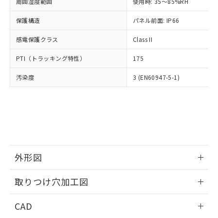
ご相談ください。
周囲湿度範囲
使用時: 35～85%RH
適用除外項目は除く。
ル、化学兵器、生物兵器またはその他
－
在庫なし(最新の在庫状況につ
オムロン制御機器販売店や当社販売拠
フタル酸エステル類の４物質については閾値を超える意
武器並びにこれらの製造装置等に一切
いては、お客様のお取引先、ま
図的な使用がないことを確認しています。
保護構造
パネル前面: IP66
点は「
販売ネットワーク
」をご確認
※2 環境保護使用期限
使用いたしません。
たはお客様担当のオムロン制御
ください。
当社は、貴社製品を第三者に販売する
感電保護クラス
Class II
機器販売店・当社販売員にご確
在庫状況および標準価格結果を当社の
※2 対応予定月
「ｅ」：有害物質（10物質）のすべてが基
場合は、上記1、2および3の内容を当
認ください)
事前の承諾なく第三者に漏洩または開
準値以下であることを示します。
PTI（トラッキング特性）
175
該第三者に通知します。また当社は、
示しないようお願いします。
部品在庫の切り替え状況などにより、予定
「10」：通常の使用状況下において有害物
販売先および販売に係わる関係者が違
マイパーツ機能（部品リスト作成サー
空
受注生産機種、また在庫状況の
汚染度
3 (EN60947-5-1)
月が前後することがあります。
質が外部に漏えいし、環境に深刻な影響を
法に輸出するおそれがある場合は、取
ビス）をご利用いただくには、I-Web
白
情報を公開していない機種
及ぼさない年数を意味します。
り引きをいたしません。
メンバーズにご登録されている必要が
「－」：未確認です。当社販売部門へお問
あります。
い合わせください。
お客様が当ウェブサイト上で当社にご
※3 非含有証明書ダウンロード
登録された部品リストについて、当社
および当社の共同利用者が、当社の製
下記の非含有証明書をダウンロードするこ
品・サービスに関するお客様との取
とができます。
合意する
キャンセル
引・商談に必要な範囲で利用すること
外形図
をご了承ください。
EU RoHS指令（10物質）の非含有証明書
※当社の共同利用者とは、
情報更新：2026/05/21
"個人情報
取りつけ穴加工図
51物質の非含有証明書（当社基準）
の共同利用に関して"
の「1.共同利
※本証明書は発行日時点で非含有を証明す
用者の範囲」に記載されている法人を
情報更新：2026/05/21
るもので、過去に遡って非含有を証明する
CAD
指します。
ものではありません。