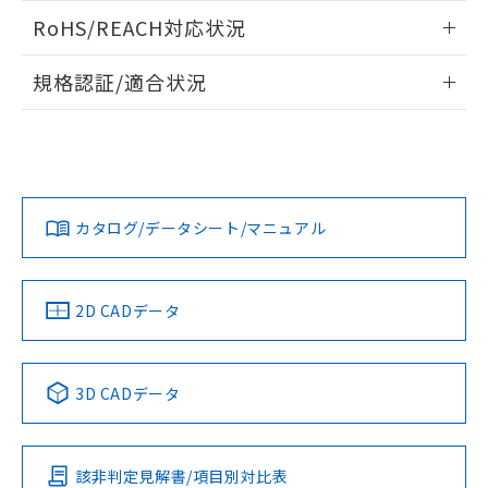
また、RoHS指令のフタル酸エステル類４
ログイン/会員登録いただくと、CADデータをダウンロー
RoHS/REACH対応状況
物質の対応では、対応完了までの期間は出
ドすることができます。
荷製品に未対応品が混在することから備考
情報更新：2026/7/29
欄に対応日を記載しておりました。
規格認証/適合状況
既に当社にて対応品への在庫切替を完了
ログイン/会員登録
EU RoHS
注意事項・凡例
A30NN-MPM-NRA-G111-NNについての規格認証/適合状況に
していることから、特段のことがない限
ついては、「カスタマーサポートセンタ お客様相談室」また
り、2022年1月12日より割愛しておりま
は貴社担当オムロン営業員または販売店にお問い合わせくだ
す。
対応状況
対応予定月
※1
※2
さい。
ダウンロードデータをご利用いただく前に、以下を必ずお読
みください。
カタログ/データシート/マニュアル
対応済み
ソフトウェアの使用条件
お問い合わせ
中国 RoHS
注意事項・凡例
2D CADデータ
中国 RoHS表
※1 ※2
3D CADデータ
Pb
Hg
Cd
Cr(VI)
該非判定見解書/項目別対比表
O
O
O
O