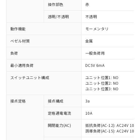
操作部色
赤
透明/不透明
不透明
動作機能
モーメンタリ
ベゼル材質
金属
負荷
一般負荷用
最小適用負荷
DC5V 6mA
スイッチユニット構成
ユニット位置1: NO
ユニット位置2: NO
ユニット位置3: NO
※1 対応状況
接点定格
接点構成
3a
対応済み：EU RoHS指令（10物質）の
定格通電電流
10A
非含有に対応した製品が提供可能な商品で
開閉能力(AC)
抵抗負荷(AC-12): AC24V 10A/A
す。
誘導負荷(AC-15): AC24V 10A/AC
対応予定：EU RoHS指令（10物質）の非含
ご利用条件
有に対応した製品に切り替える予定のある