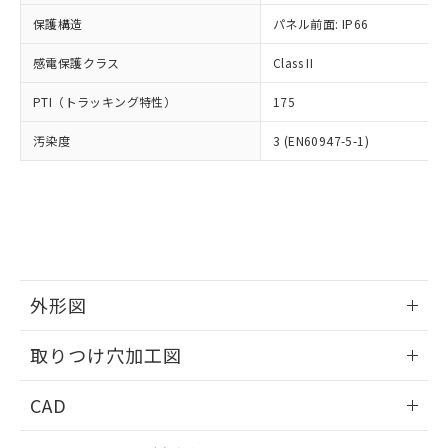
適用除外項目は除く。
ル、化学兵器、生物兵器またはその他
－
在庫なし(最新の在庫状況につ
オムロン制御機器販売店や当社販売拠
フタル酸エステル類の４物質については閾値を超える意
保護構造
パネル前面: IP66
武器並びにこれらの製造装置等に一切
いては、お客様のお取引先、ま
図的な使用がないことを確認しています。
点は「
販売ネットワーク
」をご確認
※2 環境保護使用期限
使用いたしません。
たはお客様担当のオムロン制御
ください。
感電保護クラス
Class II
当社は、貴社製品を第三者に販売する
機器販売店・当社販売員にご確
在庫状況および標準価格結果を当社の
※2 対応予定月
「ｅ」：有害物質（10物質）のすべてが基
場合は、上記1、2および3の内容を当
認ください)
事前の承諾なく第三者に漏洩または開
PTI（トラッキング特性）
175
準値以下であることを示します。
該第三者に通知します。また当社は、
示しないようお願いします。
部品在庫の切り替え状況などにより、予定
「10」：通常の使用状況下において有害物
販売先および販売に係わる関係者が違
マイパーツ機能（部品リスト作成サー
汚染度
3 (EN60947-5-1)
空
受注生産機種、また在庫状況の
月が前後することがあります。
質が外部に漏えいし、環境に深刻な影響を
法に輸出するおそれがある場合は、取
ビス）をご利用いただくには、I-Web
白
情報を公開していない機種
及ぼさない年数を意味します。
り引きをいたしません。
メンバーズにご登録されている必要が
「－」：未確認です。当社販売部門へお問
あります。
い合わせください。
お客様が当ウェブサイト上で当社にご
※3 非含有証明書ダウンロード
登録された部品リストについて、当社
および当社の共同利用者が、当社の製
下記の非含有証明書をダウンロードするこ
品・サービスに関するお客様との取
とができます。
外形図
合意する
キャンセル
引・商談に必要な範囲で利用すること
をご了承ください。
情報更新：2026/05/21
EU RoHS指令（10物質）の非含有証明書
※当社の共同利用者とは、
"個人情報
取りつけ穴加工図
51物質の非含有証明書（当社基準）
の共同利用に関して"
の「1.共同利
※本証明書は発行日時点で非含有を証明す
情報更新：2026/05/21
用者の範囲」に記載されている法人を
CAD
るもので、過去に遡って非含有を証明する
指します。
ものではありません。
ログイン/会員登録いただくと、CADデータをダウンロー
また、RoHS指令のフタル酸エステル類４