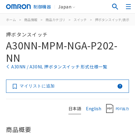
制御機器
Japan
ホーム
>
商品情報
>
商品カテゴリ
>
スイッチ
>
押ボタンスイッチ/表示灯
押ボタンスイッチ
A30NN-MPM-NGA-P202-
NN
A30NN / A30NL 押ボタンスイッチ 形式仕様一覧
マイリストに追加
日本語
English
PDF出力
商品概要