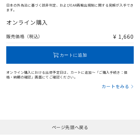
日本の外為法に基づく該非判定、およびEAR再輸出規制に関する見解が入手でき
ます。
"対応済み"や非含有の記載がされた商品であっても、流通
在庫等で未対応品が混在する可能性があります。
オンライン購入
非含有品が必要な際は、弊社営業部門もしくは販売店へお
問い合わせください。
¥ 1,660
販売価格（税込）
この製品のRoHS/REACH対応状況ページへ
カートに追加
オンライン購入における出荷予定日は、カートに追加～「ご購入手続き：価
格・納期の確認」画面にてご確認ください。
カートをみる
ページ先頭へ戻る