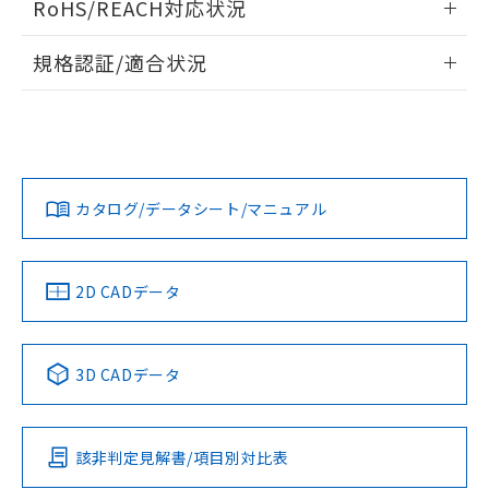
RoHS/REACH対応状況
ドすることができます。
物質の対応では、対応完了までの期間は出
荷製品に未対応品が混在することから備考
情報更新：2026/7/29
規格認証/適合状況
欄に対応日を記載しておりました。
既に当社にて対応品への在庫切替を完了
ログイン/会員登録
EU RoHS
注意事項・凡例
A30NN-MPM-NGA-P202-NNについての規格認証/適合状況に
していることから、特段のことがない限
ついては、「カスタマーサポートセンタ お客様相談室」また
り、2022年1月12日より割愛しておりま
は貴社担当オムロン営業員または販売店にお問い合わせくだ
す。
対応状況
対応予定月
※1
※2
さい。
ダウンロードデータをご利用いただく前に、以下を必ずお読
みください。
カタログ/データシート/マニュアル
対応済み
ソフトウェアの使用条件
お問い合わせ
中国 RoHS
注意事項・凡例
2D CADデータ
中国 RoHS表
※1 ※2
3D CADデータ
Pb
Hg
Cd
Cr(VI)
該非判定見解書/項目別対比表
O
O
O
O