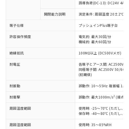
商品です。
誘導負荷(DC-13): DC24V 4A/DC
対応予定なし：EU RoHS指令（10物質）の
以下の条件をお読みいただき、同意のうえ
開閉能力説明
測定条件: 周囲温度 20±2℃、
非含有に非対応の商品で、対応品を出す予
ご利用ください。
定はありません。
端子仕様
プッシュインPlus端子台
調査・確認中：EU RoHS指令（10物質）の
本サービスは、当社制御機器事業取扱
※1 中国RoHS○×表
非含有の対応状況を調査中または確認中の
商品の当社在庫状況および標準価格
許容操作頻度
電気的: 最大30回/分
商品です。
機械的: 最大60回/分
(税抜)を提供させていただくもので
「○」：最大均質材料含有率が中国RoHSの
非該当品：ライセンス料など無形物で、有
す。
基準値以下であることを示します。
害物質有無と関係のない商品です。
絶縁抵抗
100MΩ以上 (DC500Vメガ)
当社制御機器事業取扱商品の中には、
「×」：最大均質材料含有率が中国RoHSの
仕入先様の事情により、非含有部品として
本サービスの対象外となる商品もある
基準値を超えていることを示します。
いたものが、含有品と判明した場合などや
耐電圧
各端子とアース間: AC2500V 50/
当社は、これら貴社製品のうち、外国
ことをご了承ください。
「－」：未確認です。当社販売部門へお問
むを得ず変更することがあります。
同極端子間: AC2500V 50/60Hz
為替および外国貿易法に定める商品
在庫状況および標準価格照会結果は、
い合わせください。
(初期値)
（以下｢規制貨物等」という）を輸出
記載している更新日時点での社内デー
*EU RoHS指令（10物質）：
または国外への提供する場合は、日本
記
タに基づき作成されるものであり、閲
説明
耐振動
誤動作: 10～55Hz 複振幅 1.
鉛(Pb) 1000ppm以下、 水銀(Hg) 1000ppm以下、 カド
*中国RoHS10物質の基準値 (GB/T26572)：
国政府の輸出許可(または役務取引許
号
覧された時点での実際の在庫および標
ミウム(Cd) 100ppm以下、
Pb(鉛) :1000ppm、 Hg(水銀) : 1000ppm、 Cd(カドミウ
可)を取得するなどの必要な手続きを
六価クロム(Cr(Ⅵ)) 1000ppm以下、ポリ臭化ビフェニル
ム) : 100ppm、
準価格とは異なる場合があることをご
2
耐衝撃
誤動作: 最大1000m/s
(接点開
類(PBB) 1000ppm以下、ポリ臭化ジフェニルエーテル類
Cr(Ⅵ)(六価クロム) : 1000ppm、 PBBs(ポリ臭化ビフェ
とります。
了承ください。
(PBDE) 1000ppm以下、フタル酸ビス(2-エチルヘキシ
○
一定数以上の在庫あり
ニル類) : 1000ppm、 PBDEs(ポリ臭化ジフェニルエーテ
当社は規制貨物を破棄する場合は、完
ル) (DEHP)(別名：DOP) 1000ppm以下、フタル酸ブチ
周囲温度範囲
使用時: -25～70℃ (ただし
正式な納期状況および標準価格はお客
ル類) : 1000ppm、
ルベンジル（BBP） 1000ppm以下、フタル酸ジブチル
全に破砕するなど、違法に輸出されな
DBP(フタル酸ジブチル) : 1000ppm、 DIBP(フタル酸ジ
保存時: -40～80℃ (ただし
様のお取引先、またはお客様担当のオ
（DBP） 1000ppm以下、フタル酸ジイソブチル
イソブチル) : 1000ppm、 BBP(フタル酸ブチルベンジ
△
一定数には満たないが在庫あり
いよう必要な手段を講じます。
ムロン制御機器販売店・当社販売員に
(DIBP) 1000ppm以下
ル) : 1000ppm、
周囲湿度範囲
使用時: 35～85%RH
当社は貴社製品を、核兵器、ミサイ
但し、RoHS指令で産業用監視および制御機器に対する
DEHP(フタル酸ビス(2-エチルヘキシル)) : 1000ppm
ご相談ください。