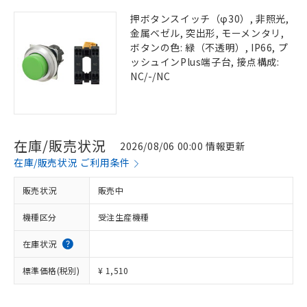
押ボタンスイッチ（φ30）, 非照光,
金属ベゼル, 突出形, モーメンタリ,
ボタンの色: 緑（不透明）, IP66, プ
ッシュインPlus端子台, 接点構成:
NC/-/NC
在庫/販売状況
2026/08/06 00:00 情報更新
在庫/販売状況 ご利用条件
販売状況
販売中
機種区分
受注生産機種
在庫状況
標準価格(税別)
¥ 1,510