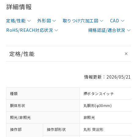
詳細情報
定格/性能
外形図
取りつけ穴加工図
CAD
RoHS/REACH対応状況
規格認証/適合状況
定格/性能
情報更新：2026/05/21
種類
押ボタンスイッチ
胴体形状
丸胴形(φ30mm)
照光/非照光
非照光
操作部
操作部形状
丸形 突出形