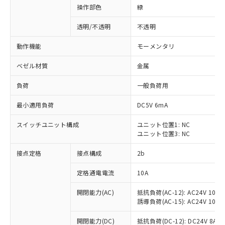
操作部色
緑
透明/不透明
不透明
動作機能
モーメンタリ
ベゼル材質
金属
負荷
一般負荷用
最小適用負荷
DC5V 6mA
スイッチユニット構成
ユニット位置1: NC
ユニット位置3: NC
接点定格
接点構成
2b
※1 対応状況
定格通電電流
10A
対応済み：EU RoHS指令（10物質）の
非含有に対応した製品が提供可能な商品で
開閉能力(AC)
抵抗負荷(AC-12): AC24V 10A/A
す。
誘導負荷(AC-15): AC24V 10A/AC
対応予定：EU RoHS指令（10物質）の非含
ご利用条件
有に対応した製品に切り替える予定のある
開閉能力(DC)
抵抗負荷(DC-12): DC24V 8A/DC