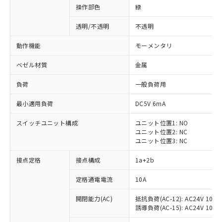
操作部色
緑
透明/不透明
不透明
動作機能
モーメンタリ
ベゼル材質
金属
負荷
一般負荷用
最小適用負荷
DC5V 6mA
スイッチユニット構成
ユニット位置1: NO
ユニット位置2: NC
ユニット位置3: NC
※1 対応状況
接点定格
接点構成
1a+2b
対応済み：EU RoHS指令（10物質）の
定格通電電流
10A
非含有に対応した製品が提供可能な商品で
開閉能力(AC)
抵抗負荷(AC-12): AC24V 10A/A
す。
誘導負荷(AC-15): AC24V 10A/AC
対応予定：EU RoHS指令（10物質）の非含
ご利用条件
有に対応した製品に切り替える予定のある