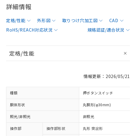
詳細情報
定格/性能
外形図
取りつけ穴加工図
CAD
RoHS/REACH対応状況
規格認証/適合状況
定格/性能
情報更新：2026/05/21
種類
押ボタンスイッチ
胴体形状
丸胴形(φ30mm)
照光/非照光
非照光
操作部
操作部形状
丸形 突出形