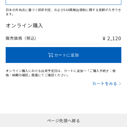
日本の外為法に基づく該非判定、およびEAR再輸出規制に関する見解が入手でき
ます。
"対応済み"や非含有の記載がされた商品であっても、流通
在庫等で未対応品が混在する可能性があります。
オンライン購入
非含有品が必要な際は、弊社営業部門もしくは販売店へお
問い合わせください。
¥ 2,120
販売価格（税込）
この製品のRoHS/REACH対応状況ページへ
カートに追加
オンライン購入における出荷予定日は、カートに追加～「ご購入手続き：価
格・納期の確認」画面にてご確認ください。
カートをみる
ページ先頭へ戻る