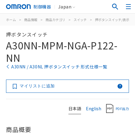
制御機器
Japan
ホーム
>
商品情報
>
商品カテゴリ
>
スイッチ
>
押ボタンスイッチ/表示灯
押ボタンスイッチ
A30NN-MPM-NGA-P122-
NN
A30NN / A30NL 押ボタンスイッチ 形式仕様一覧
マイリストに追加
日本語
English
PDF出力
商品概要