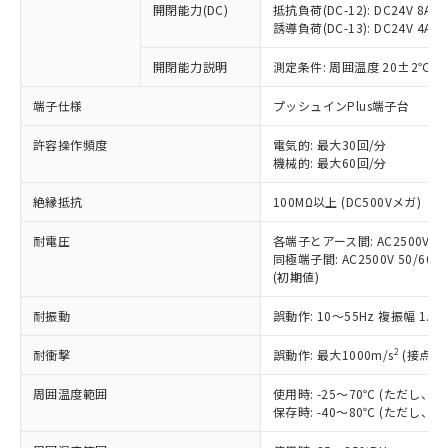
開閉能力(DC)
抵抗負荷(DC-12): DC24V 8A/DC
商品です。
誘導負荷(DC-13): DC24V 4A/DC
対応予定なし：EU RoHS指令（10物質）の
以下の条件をお読みいただき、同意のうえ
非含有に非対応の商品で、対応品を出す予
開閉能力説明
測定条件: 周囲温度 20±2℃、
ご利用ください。
定はありません。
調査・確認中：EU RoHS指令（10物質）の
端子仕様
プッシュインPlus端子台
本サービスは、当社制御機器事業取扱
※1 中国RoHS○×表
非含有の対応状況を調査中または確認中の
商品の当社在庫状況および標準価格
許容操作頻度
商品です。
電気的: 最大30回/分
(税抜)を提供させていただくもので
「○」：最大均質材料含有率が中国RoHSの
機械的: 最大60回/分
非該当品：ライセンス料など無形物で、有
す。
基準値以下であることを示します。
害物質有無と関係のない商品です。
当社制御機器事業取扱商品の中には、
絶縁抵抗
100MΩ以上 (DC500Vメガ)
「×」：最大均質材料含有率が中国RoHSの
仕入先様の事情により、非含有部品として
本サービスの対象外となる商品もある
基準値を超えていることを示します。
いたものが、含有品と判明した場合などや
当社は、これら貴社製品のうち、外国
ことをご了承ください。
耐電圧
各端子とアース間: AC2500V 50/
「－」：未確認です。当社販売部門へお問
むを得ず変更することがあります。
為替および外国貿易法に定める商品
同極端子間: AC2500V 50/60Hz
在庫状況および標準価格照会結果は、
い合わせください。
（以下｢規制貨物等」という）を輸出
(初期値)
記載している更新日時点での社内デー
*EU RoHS指令（10物質）：
または国外への提供する場合は、日本
記
タに基づき作成されるものであり、閲
説明
鉛(Pb) 1000ppm以下、 水銀(Hg) 1000ppm以下、 カド
*中国RoHS10物質の基準値 (GB/T26572)：
耐振動
誤動作: 10～55Hz 複振幅 1.
国政府の輸出許可(または役務取引許
号
覧された時点での実際の在庫および標
ミウム(Cd) 100ppm以下、
Pb(鉛) :1000ppm、 Hg(水銀) : 1000ppm、 Cd(カドミウ
可)を取得するなどの必要な手続きを
六価クロム(Cr(Ⅵ)) 1000ppm以下、ポリ臭化ビフェニル
ム) : 100ppm、
準価格とは異なる場合があることをご
類(PBB) 1000ppm以下、ポリ臭化ジフェニルエーテル類
2
耐衝撃
誤動作: 最大1000m/s
(接点開
Cr(Ⅵ)(六価クロム) : 1000ppm、 PBBs(ポリ臭化ビフェ
とります。
了承ください。
(PBDE) 1000ppm以下、フタル酸ビス(2-エチルヘキシ
○
一定数以上の在庫あり
ニル類) : 1000ppm、 PBDEs(ポリ臭化ジフェニルエーテ
当社は規制貨物を破棄する場合は、完
ル) (DEHP)(別名：DOP) 1000ppm以下、フタル酸ブチ
正式な納期状況および標準価格はお客
ル類) : 1000ppm、
周囲温度範囲
使用時: -25～70℃ (ただし
ルベンジル（BBP） 1000ppm以下、フタル酸ジブチル
全に破砕するなど、違法に輸出されな
DBP(フタル酸ジブチル) : 1000ppm、 DIBP(フタル酸ジ
様のお取引先、またはお客様担当のオ
保存時: -40～80℃ (ただし
（DBP） 1000ppm以下、フタル酸ジイソブチル
イソブチル) : 1000ppm、 BBP(フタル酸ブチルベンジ
△
一定数には満たないが在庫あり
いよう必要な手段を講じます。
ムロン制御機器販売店・当社販売員に
(DIBP) 1000ppm以下
ル) : 1000ppm、
当社は貴社製品を、核兵器、ミサイ
但し、RoHS指令で産業用監視および制御機器に対する
DEHP(フタル酸ビス(2-エチルヘキシル)) : 1000ppm