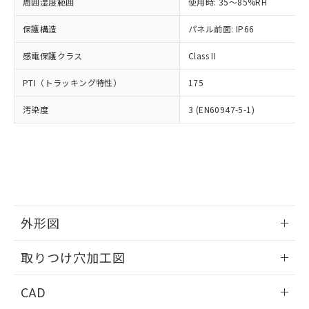
ご相談ください。
周囲湿度範囲
使用時: 35～85%RH
適用除外項目は除く。
ル、化学兵器、生物兵器またはその他
－
在庫なし(最新の在庫状況につ
オムロン制御機器販売店や当社販売拠
フタル酸エステル類の４物質については閾値を超える意
武器並びにこれらの製造装置等に一切
いては、お客様のお取引先、ま
図的な使用がないことを確認しています。
保護構造
パネル前面: IP66
点は「
販売ネットワーク
」をご確認
※2 環境保護使用期限
使用いたしません。
たはお客様担当のオムロン制御
ください。
当社は、貴社製品を第三者に販売する
感電保護クラス
Class II
機器販売店・当社販売員にご確
在庫状況および標準価格結果を当社の
※2 対応予定月
「ｅ」：有害物質（10物質）のすべてが基
場合は、上記1、2および3の内容を当
認ください)
事前の承諾なく第三者に漏洩または開
準値以下であることを示します。
PTI（トラッキング特性）
175
該第三者に通知します。また当社は、
示しないようお願いします。
部品在庫の切り替え状況などにより、予定
「10」：通常の使用状況下において有害物
販売先および販売に係わる関係者が違
マイパーツ機能（部品リスト作成サー
空
受注生産機種、また在庫状況の
汚染度
3 (EN60947-5-1)
月が前後することがあります。
質が外部に漏えいし、環境に深刻な影響を
法に輸出するおそれがある場合は、取
ビス）をご利用いただくには、I-Web
白
情報を公開していない機種
及ぼさない年数を意味します。
り引きをいたしません。
メンバーズにご登録されている必要が
「－」：未確認です。当社販売部門へお問
あります。
い合わせください。
お客様が当ウェブサイト上で当社にご
※3 非含有証明書ダウンロード
登録された部品リストについて、当社
および当社の共同利用者が、当社の製
下記の非含有証明書をダウンロードするこ
品・サービスに関するお客様との取
とができます。
合意する
キャンセル
引・商談に必要な範囲で利用すること
外形図
をご了承ください。
EU RoHS指令（10物質）の非含有証明書
※当社の共同利用者とは、
情報更新：2026/05/21
"個人情報
取りつけ穴加工図
51物質の非含有証明書（当社基準）
の共同利用に関して"
の「1.共同利
※本証明書は発行日時点で非含有を証明す
用者の範囲」に記載されている法人を
情報更新：2026/05/21
るもので、過去に遡って非含有を証明する
CAD
指します。
ものではありません。