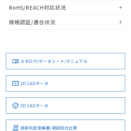
また、RoHS指令のフタル酸エステル類４
ログイン/会員登録いただくと、CADデータをダウンロー
RoHS/REACH対応状況
物質の対応では、対応完了までの期間は出
ドすることができます。
荷製品に未対応品が混在することから備考
情報更新：2026/7/29
欄に対応日を記載しておりました。
規格認証/適合状況
既に当社にて対応品への在庫切替を完了
ログイン/会員登録
EU RoHS
注意事項・凡例
A30NN-MPM-NGA-P122-NNについての規格認証/適合状況に
していることから、特段のことがない限
ついては、「カスタマーサポートセンタ お客様相談室」また
り、2022年1月12日より割愛しておりま
は貴社担当オムロン営業員または販売店にお問い合わせくだ
す。
対応状況
対応予定月
※1
※2
さい。
ダウンロードデータをご利用いただく前に、以下を必ずお読
みください。
カタログ/データシート/マニュアル
対応済み
ソフトウェアの使用条件
お問い合わせ
中国 RoHS
注意事項・凡例
2D CADデータ
中国 RoHS表
※1 ※2
3D CADデータ
Pb
Hg
Cd
Cr(VI)
該非判定見解書/項目別対比表
O
O
O
O