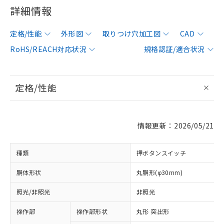
詳細情報
定格/性能
外形図
取りつけ穴加工図
CAD
RoHS/REACH対応状況
規格認証/適合状況
定格/性能
情報更新：2026/05/21
種類
押ボタンスイッチ
胴体形状
丸胴形(φ30mm)
照光/非照光
非照光
操作部
操作部形状
丸形 突出形