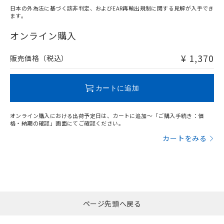
日本の外為法に基づく該非判定、およびEAR再輸出規制に関する見解が入手でき
ます。
"対応済み"や非含有の記載がされた商品であっても、流通
在庫等で未対応品が混在する可能性があります。
オンライン購入
非含有品が必要な際は、弊社営業部門もしくは販売店へお
問い合わせください。
¥ 1,370
販売価格（税込）
この製品のRoHS/REACH対応状況ページへ
カートに追加
オンライン購入における出荷予定日は、カートに追加～「ご購入手続き：価
格・納期の確認」画面にてご確認ください。
カートをみる
ページ先頭へ戻る