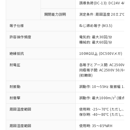
商品です。
誘導負荷(DC-13): DC24V 4A/DC
対応予定なし：EU RoHS指令（10物質）の
以下の条件をお読みいただき、同意のうえ
開閉能力説明
測定条件: 周囲温度 20±2℃、
非含有に非対応の商品で、対応品を出す予
ご利用ください。
定はありません。
端子仕様
ねじ締め端子 (M3.5)
調査・確認中：EU RoHS指令（10物質）の
本サービスは、当社制御機器事業取扱
※1 中国RoHS○×表
非含有の対応状況を調査中または確認中の
商品の当社在庫状況および標準価格
許容操作頻度
電気的: 最大30回/分
商品です。
機械的: 最大60回/分
(税抜)を提供させていただくもので
「○」：最大均質材料含有率が中国RoHSの
非該当品：ライセンス料など無形物で、有
す。
基準値以下であることを示します。
害物質有無と関係のない商品です。
絶縁抵抗
100MΩ以上 (DC500Vメガ)
当社制御機器事業取扱商品の中には、
「×」：最大均質材料含有率が中国RoHSの
仕入先様の事情により、非含有部品として
本サービスの対象外となる商品もある
基準値を超えていることを示します。
いたものが、含有品と判明した場合などや
耐電圧
各端子とアース間: AC2500V 50/
当社は、これら貴社製品のうち、外国
ことをご了承ください。
「－」：未確認です。当社販売部門へお問
むを得ず変更することがあります。
同極端子間: AC2500V 50/60Hz
為替および外国貿易法に定める商品
在庫状況および標準価格照会結果は、
い合わせください。
(初期値)
（以下｢規制貨物等」という）を輸出
記載している更新日時点での社内デー
*EU RoHS指令（10物質）：
または国外への提供する場合は、日本
記
タに基づき作成されるものであり、閲
説明
耐振動
誤動作: 10～55Hz 複振幅 1.
鉛(Pb) 1000ppm以下、 水銀(Hg) 1000ppm以下、 カド
*中国RoHS10物質の基準値 (GB/T26572)：
国政府の輸出許可(または役務取引許
号
覧された時点での実際の在庫および標
ミウム(Cd) 100ppm以下、
Pb(鉛) :1000ppm、 Hg(水銀) : 1000ppm、 Cd(カドミウ
可)を取得するなどの必要な手続きを
六価クロム(Cr(Ⅵ)) 1000ppm以下、ポリ臭化ビフェニル
ム) : 100ppm、
準価格とは異なる場合があることをご
2
耐衝撃
誤動作: 最大1000m/s
(接点開
類(PBB) 1000ppm以下、ポリ臭化ジフェニルエーテル類
Cr(Ⅵ)(六価クロム) : 1000ppm、 PBBs(ポリ臭化ビフェ
とります。
了承ください。
(PBDE) 1000ppm以下、フタル酸ビス(2-エチルヘキシ
○
一定数以上の在庫あり
ニル類) : 1000ppm、 PBDEs(ポリ臭化ジフェニルエーテ
当社は規制貨物を破棄する場合は、完
ル) (DEHP)(別名：DOP) 1000ppm以下、フタル酸ブチ
周囲温度範囲
使用時: -25～70℃ (ただし
正式な納期状況および標準価格はお客
ル類) : 1000ppm、
ルベンジル（BBP） 1000ppm以下、フタル酸ジブチル
全に破砕するなど、違法に輸出されな
DBP(フタル酸ジブチル) : 1000ppm、 DIBP(フタル酸ジ
保存時: -40～80℃ (ただし
様のお取引先、またはお客様担当のオ
（DBP） 1000ppm以下、フタル酸ジイソブチル
イソブチル) : 1000ppm、 BBP(フタル酸ブチルベンジ
△
一定数には満たないが在庫あり
いよう必要な手段を講じます。
ムロン制御機器販売店・当社販売員に
(DIBP) 1000ppm以下
ル) : 1000ppm、
周囲湿度範囲
使用時: 35～85%RH
当社は貴社製品を、核兵器、ミサイ
但し、RoHS指令で産業用監視および制御機器に対する
DEHP(フタル酸ビス(2-エチルヘキシル)) : 1000ppm
ご相談ください。