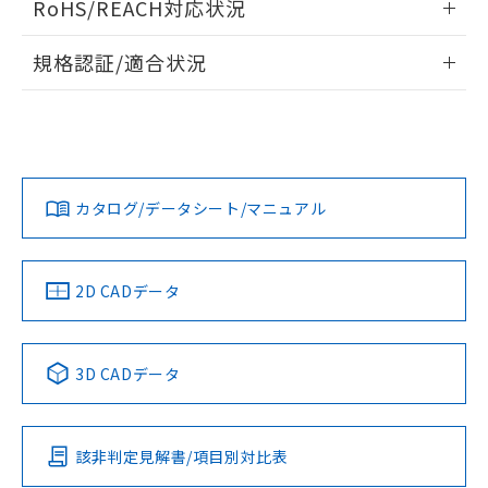
RoHS/REACH対応状況
ドすることができます。
物質の対応では、対応完了までの期間は出
荷製品に未対応品が混在することから備考
情報更新：2026/7/29
規格認証/適合状況
欄に対応日を記載しておりました。
既に当社にて対応品への在庫切替を完了
ログイン/会員登録
EU RoHS
注意事項・凡例
A30NN-MPM-NGA-G202-NNについての規格認証/適合状況に
していることから、特段のことがない限
ついては、「カスタマーサポートセンタ お客様相談室」また
り、2022年1月12日より割愛しておりま
は貴社担当オムロン営業員または販売店にお問い合わせくだ
す。
対応状況
対応予定月
※1
※2
さい。
ダウンロードデータをご利用いただく前に、以下を必ずお読
みください。
カタログ/データシート/マニュアル
対応済み
ソフトウェアの使用条件
お問い合わせ
中国 RoHS
注意事項・凡例
2D CADデータ
中国 RoHS表
※1 ※2
3D CADデータ
Pb
Hg
Cd
Cr(VI)
該非判定見解書/項目別対比表
O
O
O
O