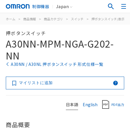
制御機器
Japan
ホーム
>
商品情報
>
商品カテゴリ
>
スイッチ
>
押ボタンスイッチ/表示灯
押ボタンスイッチ
A30NN-MPM-NGA-G202-
NN
A30NN / A30NL 押ボタンスイッチ 形式仕様一覧
マイリストに追加
日本語
English
PDF出力
商品概要