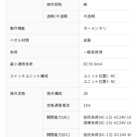
操作部色
緑
透明/不透明
不透明
動作機能
モーメンタリ
ベゼル材質
金属
負荷
一般負荷用
最小適用負荷
DC5V 6mA
スイッチユニット構成
ユニット位置1: NC
ユニット位置3: NC
接点定格
接点構成
2b
※1 対応状況
定格通電電流
10A
対応済み：EU RoHS指令（10物質）の
非含有に対応した製品が提供可能な商品で
開閉能力(AC)
抵抗負荷(AC-12): AC24V 10A/A
す。
誘導負荷(AC-15): AC24V 10A/AC
対応予定：EU RoHS指令（10物質）の非含
ご利用条件
有に対応した製品に切り替える予定のある
開閉能力(DC)
抵抗負荷(DC-12): DC24V 8A/DC