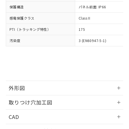
適用除外項目は除く。
ル、化学兵器、生物兵器またはその他
－
在庫なし(最新の在庫状況につ
オムロン制御機器販売店や当社販売拠
フタル酸エステル類の４物質については閾値を超える意
保護構造
パネル前面: IP66
武器並びにこれらの製造装置等に一切
いては、お客様のお取引先、ま
図的な使用がないことを確認しています。
点は「
販売ネットワーク
」をご確認
※2 環境保護使用期限
使用いたしません。
たはお客様担当のオムロン制御
ください。
感電保護クラス
Class II
当社は、貴社製品を第三者に販売する
機器販売店・当社販売員にご確
在庫状況および標準価格結果を当社の
※2 対応予定月
「ｅ」：有害物質（10物質）のすべてが基
場合は、上記1、2および3の内容を当
認ください)
事前の承諾なく第三者に漏洩または開
PTI（トラッキング特性）
175
準値以下であることを示します。
該第三者に通知します。また当社は、
示しないようお願いします。
部品在庫の切り替え状況などにより、予定
「10」：通常の使用状況下において有害物
販売先および販売に係わる関係者が違
マイパーツ機能（部品リスト作成サー
汚染度
3 (EN60947-5-1)
空
受注生産機種、また在庫状況の
月が前後することがあります。
質が外部に漏えいし、環境に深刻な影響を
法に輸出するおそれがある場合は、取
ビス）をご利用いただくには、I-Web
白
情報を公開していない機種
及ぼさない年数を意味します。
り引きをいたしません。
メンバーズにご登録されている必要が
「－」：未確認です。当社販売部門へお問
あります。
い合わせください。
お客様が当ウェブサイト上で当社にご
※3 非含有証明書ダウンロード
登録された部品リストについて、当社
および当社の共同利用者が、当社の製
下記の非含有証明書をダウンロードするこ
品・サービスに関するお客様との取
とができます。
外形図
合意する
キャンセル
引・商談に必要な範囲で利用すること
をご了承ください。
情報更新：2026/05/21
EU RoHS指令（10物質）の非含有証明書
※当社の共同利用者とは、
"個人情報
取りつけ穴加工図
51物質の非含有証明書（当社基準）
の共同利用に関して"
の「1.共同利
※本証明書は発行日時点で非含有を証明す
情報更新：2026/05/21
用者の範囲」に記載されている法人を
CAD
るもので、過去に遡って非含有を証明する
指します。
ものではありません。
ログイン/会員登録いただくと、CADデータをダウンロー
また、RoHS指令のフタル酸エステル類４