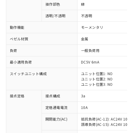
操作部色
緑
透明/不透明
不透明
動作機能
モーメンタリ
ベゼル材質
金属
負荷
一般負荷用
最小適用負荷
DC5V 6mA
スイッチユニット構成
ユニット位置1: NO
ユニット位置2: NO
ユニット位置3: NO
※1 対応状況
接点定格
接点構成
3a
対応済み：EU RoHS指令（10物質）の
定格通電電流
10A
非含有に対応した製品が提供可能な商品で
開閉能力(AC)
抵抗負荷(AC-12): AC24V 10A/A
す。
誘導負荷(AC-15): AC24V 10A/AC
対応予定：EU RoHS指令（10物質）の非含
ご利用条件
有に対応した製品に切り替える予定のある