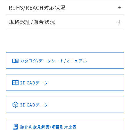
また、RoHS指令のフタル酸エステル類４
ログイン/会員登録いただくと、CADデータをダウンロー
RoHS/REACH対応状況
物質の対応では、対応完了までの期間は出
ドすることができます。
荷製品に未対応品が混在することから備考
情報更新：2026/7/29
欄に対応日を記載しておりました。
規格認証/適合状況
既に当社にて対応品への在庫切替を完了
ログイン/会員登録
EU RoHS
注意事項・凡例
A30NN-MPM-NGA-G111-NNについての規格認証/適合状況に
していることから、特段のことがない限
ついては、「カスタマーサポートセンタ お客様相談室」また
り、2022年1月12日より割愛しておりま
は貴社担当オムロン営業員または販売店にお問い合わせくだ
す。
対応状況
対応予定月
※1
※2
さい。
ダウンロードデータをご利用いただく前に、以下を必ずお読
みください。
カタログ/データシート/マニュアル
対応済み
ソフトウェアの使用条件
お問い合わせ
中国 RoHS
注意事項・凡例
2D CADデータ
中国 RoHS表
※1 ※2
3D CADデータ
Pb
Hg
Cd
Cr(VI)
該非判定見解書/項目別対比表
O
O
O
O