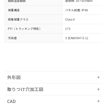
ご相談ください。
周囲湿度範囲
使用時: 35～85%RH
適用除外項目は除く。
ル、化学兵器、生物兵器またはその他
－
在庫なし(最新の在庫状況につ
オムロン制御機器販売店や当社販売拠
フタル酸エステル類の４物質については閾値を超える意
武器並びにこれらの製造装置等に一切
いては、お客様のお取引先、ま
図的な使用がないことを確認しています。
保護構造
パネル前面: IP66
点は「
販売ネットワーク
」をご確認
※2 環境保護使用期限
使用いたしません。
たはお客様担当のオムロン制御
ください。
当社は、貴社製品を第三者に販売する
感電保護クラス
Class II
機器販売店・当社販売員にご確
在庫状況および標準価格結果を当社の
※2 対応予定月
「ｅ」：有害物質（10物質）のすべてが基
場合は、上記1、2および3の内容を当
認ください)
事前の承諾なく第三者に漏洩または開
準値以下であることを示します。
PTI（トラッキング特性）
175
該第三者に通知します。また当社は、
示しないようお願いします。
部品在庫の切り替え状況などにより、予定
「10」：通常の使用状況下において有害物
販売先および販売に係わる関係者が違
マイパーツ機能（部品リスト作成サー
空
受注生産機種、また在庫状況の
汚染度
3 (EN60947-5-1)
月が前後することがあります。
質が外部に漏えいし、環境に深刻な影響を
法に輸出するおそれがある場合は、取
ビス）をご利用いただくには、I-Web
白
情報を公開していない機種
及ぼさない年数を意味します。
り引きをいたしません。
メンバーズにご登録されている必要が
「－」：未確認です。当社販売部門へお問
あります。
い合わせください。
お客様が当ウェブサイト上で当社にご
※3 非含有証明書ダウンロード
登録された部品リストについて、当社
および当社の共同利用者が、当社の製
下記の非含有証明書をダウンロードするこ
品・サービスに関するお客様との取
とができます。
合意する
キャンセル
引・商談に必要な範囲で利用すること
外形図
をご了承ください。
EU RoHS指令（10物質）の非含有証明書
※当社の共同利用者とは、
情報更新：2026/05/21
"個人情報
取りつけ穴加工図
51物質の非含有証明書（当社基準）
の共同利用に関して"
の「1.共同利
※本証明書は発行日時点で非含有を証明す
用者の範囲」に記載されている法人を
情報更新：2026/05/21
るもので、過去に遡って非含有を証明する
CAD
指します。
ものではありません。