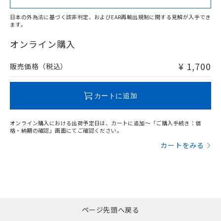
日本の外為法に基づく該非判定、およびEAR再輸出規制に関する見解が入手でき
ます。
"対応済み"や非含有の記載がされた商品であっても、流通
在庫等で未対応品が混在する可能性があります。
オンライン購入
非含有品が必要な際は、弊社営業部門もしくは販売店へお
問い合わせください。
¥ 1,700
販売価格（税込）
この製品のRoHS/REACH対応状況ページへ
カートに追加
オンライン購入における出荷予定日は、カートに追加～「ご購入手続き：価
格・納期の確認」画面にてご確認ください。
カートをみる
ページ先頭へ戻る