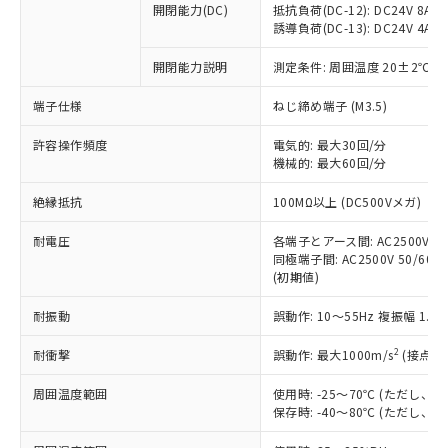
開閉能力(DC)
抵抗負荷(DC-12): DC24V 8A/DC
商品です。
誘導負荷(DC-13): DC24V 4A/DC
対応予定なし：EU RoHS指令（10物質）の
以下の条件をお読みいただき、同意のうえ
非含有に非対応の商品で、対応品を出す予
開閉能力説明
測定条件: 周囲温度 20±2℃、
ご利用ください。
定はありません。
調査・確認中：EU RoHS指令（10物質）の
端子仕様
ねじ締め端子 (M3.5)
本サービスは、当社制御機器事業取扱
※1 中国RoHS○×表
非含有の対応状況を調査中または確認中の
商品の当社在庫状況および標準価格
許容操作頻度
商品です。
電気的: 最大30回/分
(税抜)を提供させていただくもので
「○」：最大均質材料含有率が中国RoHSの
機械的: 最大60回/分
非該当品：ライセンス料など無形物で、有
す。
基準値以下であることを示します。
害物質有無と関係のない商品です。
当社制御機器事業取扱商品の中には、
絶縁抵抗
100MΩ以上 (DC500Vメガ)
「×」：最大均質材料含有率が中国RoHSの
仕入先様の事情により、非含有部品として
本サービスの対象外となる商品もある
基準値を超えていることを示します。
いたものが、含有品と判明した場合などや
当社は、これら貴社製品のうち、外国
ことをご了承ください。
耐電圧
各端子とアース間: AC2500V 50/
「－」：未確認です。当社販売部門へお問
むを得ず変更することがあります。
為替および外国貿易法に定める商品
同極端子間: AC2500V 50/60Hz
在庫状況および標準価格照会結果は、
い合わせください。
（以下｢規制貨物等」という）を輸出
(初期値)
記載している更新日時点での社内デー
*EU RoHS指令（10物質）：
または国外への提供する場合は、日本
記
タに基づき作成されるものであり、閲
説明
鉛(Pb) 1000ppm以下、 水銀(Hg) 1000ppm以下、 カド
*中国RoHS10物質の基準値 (GB/T26572)：
耐振動
誤動作: 10～55Hz 複振幅 1.
国政府の輸出許可(または役務取引許
号
覧された時点での実際の在庫および標
ミウム(Cd) 100ppm以下、
Pb(鉛) :1000ppm、 Hg(水銀) : 1000ppm、 Cd(カドミウ
可)を取得するなどの必要な手続きを
六価クロム(Cr(Ⅵ)) 1000ppm以下、ポリ臭化ビフェニル
ム) : 100ppm、
準価格とは異なる場合があることをご
類(PBB) 1000ppm以下、ポリ臭化ジフェニルエーテル類
2
耐衝撃
誤動作: 最大1000m/s
(接点開
Cr(Ⅵ)(六価クロム) : 1000ppm、 PBBs(ポリ臭化ビフェ
とります。
了承ください。
(PBDE) 1000ppm以下、フタル酸ビス(2-エチルヘキシ
○
一定数以上の在庫あり
ニル類) : 1000ppm、 PBDEs(ポリ臭化ジフェニルエーテ
当社は規制貨物を破棄する場合は、完
ル) (DEHP)(別名：DOP) 1000ppm以下、フタル酸ブチ
正式な納期状況および標準価格はお客
ル類) : 1000ppm、
周囲温度範囲
使用時: -25～70℃ (ただし
ルベンジル（BBP） 1000ppm以下、フタル酸ジブチル
全に破砕するなど、違法に輸出されな
DBP(フタル酸ジブチル) : 1000ppm、 DIBP(フタル酸ジ
様のお取引先、またはお客様担当のオ
保存時: -40～80℃ (ただし
（DBP） 1000ppm以下、フタル酸ジイソブチル
イソブチル) : 1000ppm、 BBP(フタル酸ブチルベンジ
△
一定数には満たないが在庫あり
いよう必要な手段を講じます。
ムロン制御機器販売店・当社販売員に
(DIBP) 1000ppm以下
ル) : 1000ppm、
当社は貴社製品を、核兵器、ミサイ
但し、RoHS指令で産業用監視および制御機器に対する
DEHP(フタル酸ビス(2-エチルヘキシル)) : 1000ppm