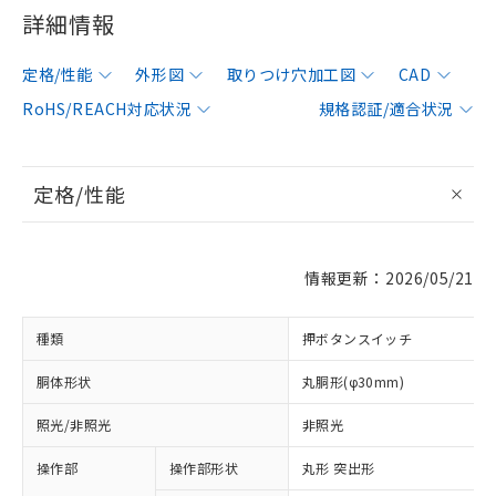
詳細情報
定格/性能
外形図
取りつけ穴加工図
CAD
RoHS/REACH対応状況
規格認証/適合状況
定格/性能
情報更新：2026/05/21
種類
押ボタンスイッチ
胴体形状
丸胴形(φ30mm)
照光/非照光
非照光
操作部
操作部形状
丸形 突出形