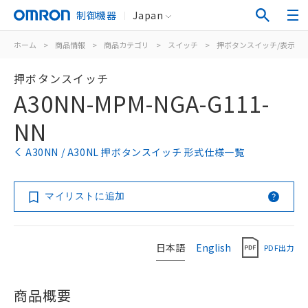
制御機器
Japan
ホーム
>
商品情報
>
商品カテゴリ
>
スイッチ
>
押ボタンスイッチ/表示灯
押ボタンスイッチ
A30NN-MPM-NGA-G111-
NN
A30NN / A30NL 押ボタンスイッチ 形式仕様一覧
マイリストに追加
日本語
English
PDF出力
商品概要