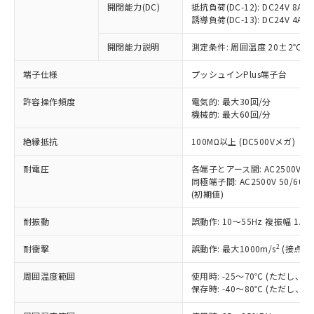
開閉能力(DC)
抵抗負荷(DC-12): DC24V 8A/DC
商品です。
誘導負荷(DC-13): DC24V 4A/DC
対応予定なし：EU RoHS指令（10物質）の
以下の条件をお読みいただき、同意のうえ
非含有に非対応の商品で、対応品を出す予
開閉能力説明
測定条件: 周囲温度 20±2℃、
ご利用ください。
定はありません。
調査・確認中：EU RoHS指令（10物質）の
端子仕様
プッシュインPlus端子台
本サービスは、当社制御機器事業取扱
※1 中国RoHS○×表
非含有の対応状況を調査中または確認中の
商品の当社在庫状況および標準価格
許容操作頻度
商品です。
電気的: 最大30回/分
(税抜)を提供させていただくもので
「○」：最大均質材料含有率が中国RoHSの
機械的: 最大60回/分
非該当品：ライセンス料など無形物で、有
す。
基準値以下であることを示します。
害物質有無と関係のない商品です。
当社制御機器事業取扱商品の中には、
絶縁抵抗
100MΩ以上 (DC500Vメガ)
「×」：最大均質材料含有率が中国RoHSの
仕入先様の事情により、非含有部品として
本サービスの対象外となる商品もある
基準値を超えていることを示します。
いたものが、含有品と判明した場合などや
当社は、これら貴社製品のうち、外国
ことをご了承ください。
耐電圧
各端子とアース間: AC2500V 50/
「－」：未確認です。当社販売部門へお問
むを得ず変更することがあります。
為替および外国貿易法に定める商品
同極端子間: AC2500V 50/60Hz
在庫状況および標準価格照会結果は、
い合わせください。
（以下｢規制貨物等」という）を輸出
(初期値)
記載している更新日時点での社内デー
*EU RoHS指令（10物質）：
または国外への提供する場合は、日本
記
タに基づき作成されるものであり、閲
説明
鉛(Pb) 1000ppm以下、 水銀(Hg) 1000ppm以下、 カド
*中国RoHS10物質の基準値 (GB/T26572)：
耐振動
誤動作: 10～55Hz 複振幅 1.
国政府の輸出許可(または役務取引許
号
覧された時点での実際の在庫および標
ミウム(Cd) 100ppm以下、
Pb(鉛) :1000ppm、 Hg(水銀) : 1000ppm、 Cd(カドミウ
可)を取得するなどの必要な手続きを
六価クロム(Cr(Ⅵ)) 1000ppm以下、ポリ臭化ビフェニル
ム) : 100ppm、
準価格とは異なる場合があることをご
類(PBB) 1000ppm以下、ポリ臭化ジフェニルエーテル類
2
耐衝撃
誤動作: 最大1000m/s
(接点開
Cr(Ⅵ)(六価クロム) : 1000ppm、 PBBs(ポリ臭化ビフェ
とります。
了承ください。
(PBDE) 1000ppm以下、フタル酸ビス(2-エチルヘキシ
○
一定数以上の在庫あり
ニル類) : 1000ppm、 PBDEs(ポリ臭化ジフェニルエーテ
当社は規制貨物を破棄する場合は、完
ル) (DEHP)(別名：DOP) 1000ppm以下、フタル酸ブチ
正式な納期状況および標準価格はお客
ル類) : 1000ppm、
周囲温度範囲
使用時: -25～70℃ (ただし
ルベンジル（BBP） 1000ppm以下、フタル酸ジブチル
全に破砕するなど、違法に輸出されな
DBP(フタル酸ジブチル) : 1000ppm、 DIBP(フタル酸ジ
様のお取引先、またはお客様担当のオ
保存時: -40～80℃ (ただし
（DBP） 1000ppm以下、フタル酸ジイソブチル
イソブチル) : 1000ppm、 BBP(フタル酸ブチルベンジ
△
一定数には満たないが在庫あり
いよう必要な手段を講じます。
ムロン制御機器販売店・当社販売員に
(DIBP) 1000ppm以下
ル) : 1000ppm、
当社は貴社製品を、核兵器、ミサイ
但し、RoHS指令で産業用監視および制御機器に対する
DEHP(フタル酸ビス(2-エチルヘキシル)) : 1000ppm