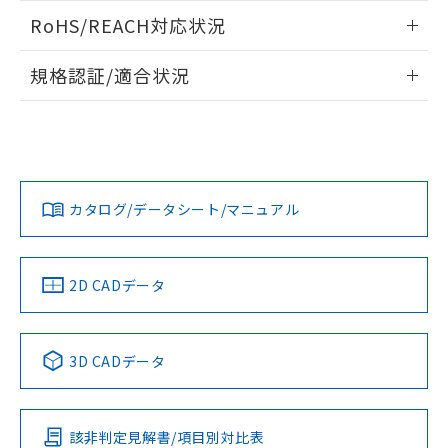
また、RoHS指令のフタル酸エステル類４
ログイン/会員登録いただくと、CADデータをダウンロー
RoHS/REACH対応状況
物質の対応では、対応完了までの期間は出
ドすることができます。
荷製品に未対応品が混在することから備考
情報更新：2026/7/29
欄に対応日を記載しておりました。
規格認証/適合状況
既に当社にて対応品への在庫切替を完了
ログイン/会員登録
EU RoHS
注意事項・凡例
A30NN-MPM-NAA-P222-NNについての規格認証/適合状況に
していることから、特段のことがない限
ついては、「カスタマーサポートセンタ お客様相談室」また
り、2022年1月12日より割愛しておりま
は貴社担当オムロン営業員または販売店にお問い合わせくだ
す。
対応状況
対応予定月
※1
※2
さい。
ダウンロードデータをご利用いただく前に、以下を必ずお読
みください。
カタログ/データシート/マニュアル
対応済み
ソフトウェアの使用条件
お問い合わせ
中国 RoHS
注意事項・凡例
2D CADデータ
中国 RoHS表
※1 ※2
3D CADデータ
Pb
Hg
Cd
Cr(VI)
該非判定見解書/項目別対比表
O
O
O
O