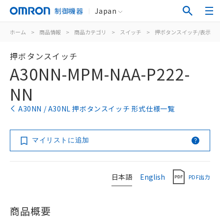
制御機器
Japan
ホーム
>
商品情報
>
商品カテゴリ
>
スイッチ
>
押ボタンスイッチ/表示灯
押ボタンスイッチ
A30NN-MPM-NAA-P222-
NN
A30NN / A30NL 押ボタンスイッチ 形式仕様一覧
マイリストに追加
日本語
English
PDF出力
商品概要