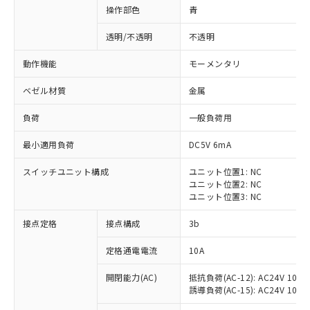
操作部色
青
透明/不透明
不透明
動作機能
モーメンタリ
ベゼル材質
金属
負荷
一般負荷用
最小適用負荷
DC5V 6mA
スイッチユニット構成
ユニット位置1: NC
ユニット位置2: NC
ユニット位置3: NC
※1 対応状況
接点定格
接点構成
3b
対応済み：EU RoHS指令（10物質）の
定格通電電流
10A
非含有に対応した製品が提供可能な商品で
開閉能力(AC)
抵抗負荷(AC-12): AC24V 10A/A
す。
誘導負荷(AC-15): AC24V 10A/AC
対応予定：EU RoHS指令（10物質）の非含
ご利用条件
有に対応した製品に切り替える予定のある