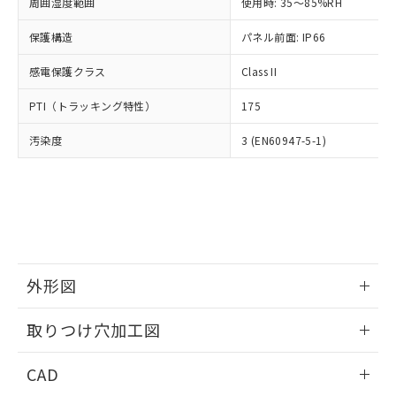
ご相談ください。
周囲湿度範囲
使用時: 35～85%RH
適用除外項目は除く。
ル、化学兵器、生物兵器またはその他
－
在庫なし(最新の在庫状況につ
オムロン制御機器販売店や当社販売拠
フタル酸エステル類の４物質については閾値を超える意
武器並びにこれらの製造装置等に一切
いては、お客様のお取引先、ま
図的な使用がないことを確認しています。
保護構造
パネル前面: IP66
点は「
販売ネットワーク
」をご確認
※2 環境保護使用期限
使用いたしません。
たはお客様担当のオムロン制御
ください。
当社は、貴社製品を第三者に販売する
感電保護クラス
Class II
機器販売店・当社販売員にご確
在庫状況および標準価格結果を当社の
※2 対応予定月
「ｅ」：有害物質（10物質）のすべてが基
場合は、上記1、2および3の内容を当
認ください)
事前の承諾なく第三者に漏洩または開
準値以下であることを示します。
PTI（トラッキング特性）
175
該第三者に通知します。また当社は、
示しないようお願いします。
部品在庫の切り替え状況などにより、予定
「10」：通常の使用状況下において有害物
販売先および販売に係わる関係者が違
マイパーツ機能（部品リスト作成サー
空
受注生産機種、また在庫状況の
汚染度
3 (EN60947-5-1)
月が前後することがあります。
質が外部に漏えいし、環境に深刻な影響を
法に輸出するおそれがある場合は、取
ビス）をご利用いただくには、I-Web
白
情報を公開していない機種
及ぼさない年数を意味します。
り引きをいたしません。
メンバーズにご登録されている必要が
「－」：未確認です。当社販売部門へお問
あります。
い合わせください。
お客様が当ウェブサイト上で当社にご
※3 非含有証明書ダウンロード
登録された部品リストについて、当社
および当社の共同利用者が、当社の製
下記の非含有証明書をダウンロードするこ
品・サービスに関するお客様との取
とができます。
合意する
キャンセル
引・商談に必要な範囲で利用すること
外形図
をご了承ください。
EU RoHS指令（10物質）の非含有証明書
※当社の共同利用者とは、
情報更新：2026/05/21
"個人情報
取りつけ穴加工図
51物質の非含有証明書（当社基準）
の共同利用に関して"
の「1.共同利
※本証明書は発行日時点で非含有を証明す
用者の範囲」に記載されている法人を
情報更新：2026/05/21
るもので、過去に遡って非含有を証明する
CAD
指します。
ものではありません。