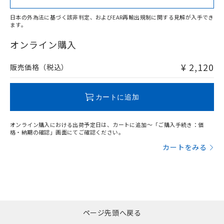
日本の外為法に基づく該非判定、およびEAR再輸出規制に関する見解が入手でき
ます。
"対応済み"や非含有の記載がされた商品であっても、流通
在庫等で未対応品が混在する可能性があります。
オンライン購入
非含有品が必要な際は、弊社営業部門もしくは販売店へお
問い合わせください。
¥ 2,120
販売価格（税込）
この製品のRoHS/REACH対応状況ページへ
カートに追加
オンライン購入における出荷予定日は、カートに追加～「ご購入手続き：価
格・納期の確認」画面にてご確認ください。
カートをみる
ページ先頭へ戻る