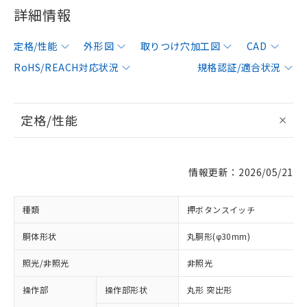
詳細情報
定格/性能
外形図
取りつけ穴加工図
CAD
RoHS/REACH対応状況
規格認証/適合状況
定格/性能
情報更新：2026/05/21
種類
押ボタンスイッチ
胴体形状
丸胴形(φ30mm)
照光/非照光
非照光
操作部
操作部形状
丸形 突出形