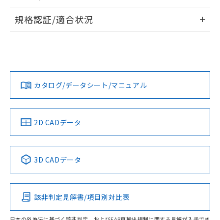
物質の対応では、対応完了までの期間は出
情報更新：2026/7/29
荷製品に未対応品が混在することから備考
規格認証/適合状況
欄に対応日を記載しておりました。
ログイン/会員登録
EU RoHS
注意事項・凡例
既に当社にて対応品への在庫切替を完了
A30NN-MPM-NAA-P002-NNについての規格認証/適合状況に
していることから、特段のことがない限
ついては、「カスタマーサポートセンタ お客様相談室」また
り、2022年1月12日より割愛しておりま
は貴社担当オムロン営業員または販売店にお問い合わせくだ
対応状況
対応予定月
※1
※2
す。
さい。
ダウンロードデータをご利用いただく前に、以下を必ずお読
みください。
カタログ/データシート/マニュアル
対応済み
ソフトウェアの使用条件
お問い合わせ
中国 RoHS
注意事項・凡例
2D CADデータ
中国 RoHS表
※1 ※2
3D CADデータ
Pb
Hg
Cd
Cr(VI)
該非判定見解書/項目別対比表
O
O
O
O
日本の外為法に基づく該非判定、およびEAR再輸出規制に関する見解が入手でき