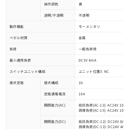
操作部色
青
透明/不透明
不透明
動作機能
モーメンタリ
ベゼル材質
金属
負荷
一般負荷用
最小適用負荷
DC5V 6mA
スイッチユニット構成
ユニット位置3: NC
接点定格
接点構成
1b
※1 対応状況
定格通電電流
10A
対応済み：EU RoHS指令（10物質）の
非含有に対応した製品が提供可能な商品で
開閉能力(AC)
抵抗負荷(AC-12): AC24V 10A/A
誘導負荷(AC-15): AC24V 10A/AC
す。
対応予定：EU RoHS指令（10物質）の非含
ご利用条件
開閉能力(DC)
抵抗負荷(DC-12): DC24V 8A/DC
有に対応した製品に切り替える予定のある
誘導負荷(DC-13): DC24V 4A/DC