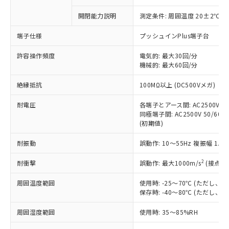
商品です。
対応予定なし：EU RoHS指令（10物質）の
開閉能力説明
測定条件: 周囲温度 20±2℃、
以下の条件をお読みいただき、同意のうえ
非含有に非対応の商品で、対応品を出す予
ご利用ください。
定はありません。
端子仕様
プッシュインPlus端子台
調査・確認中：EU RoHS指令（10物質）の
本サービスは、当社制御機器事業取扱
※1 中国RoHS○×表
非含有の対応状況を調査中または確認中の
許容操作頻度
電気的: 最大30回/分
商品の当社在庫状況および標準価格
商品です。
機械的: 最大60回/分
(税抜)を提供させていただくもので
「○」：最大均質材料含有率が中国RoHSの
非該当品：ライセンス料など無形物で、有
す。
絶縁抵抗
基準値以下であることを示します。
100MΩ以上 (DC500Vメガ)
害物質有無と関係のない商品です。
当社制御機器事業取扱商品の中には、
「×」：最大均質材料含有率が中国RoHSの
仕入先様の事情により、非含有部品として
本サービスの対象外となる商品もある
耐電圧
各端子とアース間: AC2500V 50/
基準値を超えていることを示します。
いたものが、含有品と判明した場合などや
当社は、これら貴社製品のうち、外国
ことをご了承ください。
同極端子間: AC2500V 50/60Hz
「－」：未確認です。当社販売部門へお問
むを得ず変更することがあります。
為替および外国貿易法に定める商品
(初期値)
在庫状況および標準価格照会結果は、
い合わせください。
（以下｢規制貨物等」という）を輸出
記載している更新日時点での社内デー
*EU RoHS指令（10物質）：
または国外への提供する場合は、日本
耐振動
誤動作: 10～55Hz 複振幅 1.
記
タに基づき作成されるものであり、閲
説明
鉛(Pb) 1000ppm以下、 水銀(Hg) 1000ppm以下、 カド
*中国RoHS10物質の基準値 (GB/T26572)：
国政府の輸出許可(または役務取引許
号
覧された時点での実際の在庫および標
ミウム(Cd) 100ppm以下、
Pb(鉛) :1000ppm、 Hg(水銀) : 1000ppm、 Cd(カドミウ
2
耐衝撃
誤動作: 最大1000m/s
(接点開
可)を取得するなどの必要な手続きを
六価クロム(Cr(Ⅵ)) 1000ppm以下、ポリ臭化ビフェニル
ム) : 100ppm、
準価格とは異なる場合があることをご
類(PBB) 1000ppm以下、ポリ臭化ジフェニルエーテル類
Cr(Ⅵ)(六価クロム) : 1000ppm、 PBBs(ポリ臭化ビフェ
とります。
了承ください。
(PBDE) 1000ppm以下、フタル酸ビス(2-エチルヘキシ
○
一定数以上の在庫あり
ニル類) : 1000ppm、 PBDEs(ポリ臭化ジフェニルエーテ
周囲温度範囲
使用時: -25～70℃ (ただし
当社は規制貨物を破棄する場合は、完
ル) (DEHP)(別名：DOP) 1000ppm以下、フタル酸ブチ
正式な納期状況および標準価格はお客
ル類) : 1000ppm、
保存時: -40～80℃ (ただし
ルベンジル（BBP） 1000ppm以下、フタル酸ジブチル
全に破砕するなど、違法に輸出されな
DBP(フタル酸ジブチル) : 1000ppm、 DIBP(フタル酸ジ
様のお取引先、またはお客様担当のオ
（DBP） 1000ppm以下、フタル酸ジイソブチル
イソブチル) : 1000ppm、 BBP(フタル酸ブチルベンジ
△
一定数には満たないが在庫あり
いよう必要な手段を講じます。
ムロン制御機器販売店・当社販売員に
(DIBP) 1000ppm以下
ル) : 1000ppm、
周囲湿度範囲
使用時: 35～85%RH
当社は貴社製品を、核兵器、ミサイ
但し、RoHS指令で産業用監視および制御機器に対する
DEHP(フタル酸ビス(2-エチルヘキシル)) : 1000ppm
ご相談ください。
適用除外項目は除く。
ル、化学兵器、生物兵器またはその他