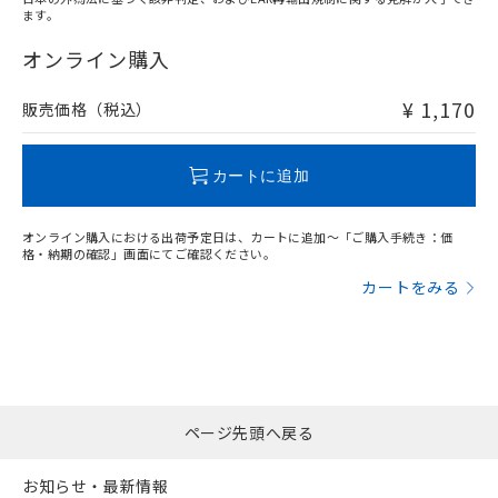
ます。
"対応済み"や非含有の記載がされた商品であっても、流通
在庫等で未対応品が混在する可能性があります。
オンライン購入
非含有品が必要な際は、弊社営業部門もしくは販売店へお
問い合わせください。
¥ 1,170
販売価格（税込）
この製品のRoHS/REACH対応状況ページへ
カートに追加
オンライン購入における出荷予定日は、カートに追加～「ご購入手続き：価
格・納期の確認」画面にてご確認ください。
カートをみる
ページ先頭へ戻る
お知らせ・最新情報