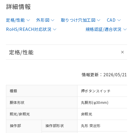
詳細情報
定格/性能
外形図
取りつけ穴加工図
CAD
RoHS/REACH対応状況
規格認証/適合状況
定格/性能
情報更新：2026/05/21
種類
押ボタンスイッチ
胴体形状
丸胴形(φ30mm)
照光/非照光
非照光
操作部
操作部形状
丸形 突出形