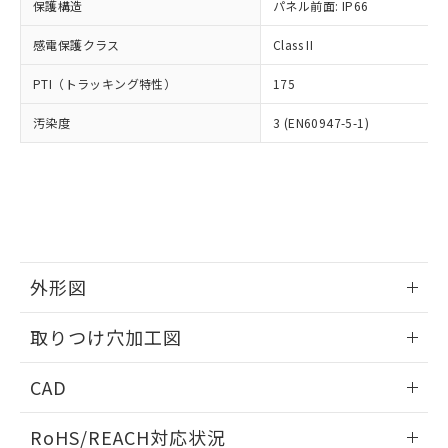
－
在庫なし(最新の在庫状況につ
オムロン制御機器販売店や当社販売拠
保護構造
パネル前面: IP66
フタル酸エステル類の４物質については閾値を超える意
武器並びにこれらの製造装置等に一切
いては、お客様のお取引先、ま
図的な使用がないことを確認しています。
点は「
販売ネットワーク
」をご確認
※2 環境保護使用期限
使用いたしません。
たはお客様担当のオムロン制御
感電保護クラス
Class II
ください。
当社は、貴社製品を第三者に販売する
機器販売店・当社販売員にご確
在庫状況および標準価格結果を当社の
※2 対応予定月
「ｅ」：有害物質（10物質）のすべてが基
場合は、上記1、2および3の内容を当
PTI（トラッキング特性）
175
認ください)
事前の承諾なく第三者に漏洩または開
準値以下であることを示します。
該第三者に通知します。また当社は、
示しないようお願いします。
部品在庫の切り替え状況などにより、予定
「10」：通常の使用状況下において有害物
汚染度
3 (EN60947-5-1)
販売先および販売に係わる関係者が違
マイパーツ機能（部品リスト作成サー
空
受注生産機種、また在庫状況の
月が前後することがあります。
質が外部に漏えいし、環境に深刻な影響を
法に輸出するおそれがある場合は、取
ビス）をご利用いただくには、I-Web
白
情報を公開していない機種
及ぼさない年数を意味します。
り引きをいたしません。
メンバーズにご登録されている必要が
「－」：未確認です。当社販売部門へお問
あります。
い合わせください。
お客様が当ウェブサイト上で当社にご
※3 非含有証明書ダウンロード
登録された部品リストについて、当社
および当社の共同利用者が、当社の製
下記の非含有証明書をダウンロードするこ
品・サービスに関するお客様との取
外形図
とができます。
合意する
キャンセル
引・商談に必要な範囲で利用すること
をご了承ください。
情報更新：2026/05/21
EU RoHS指令（10物質）の非含有証明書
取りつけ穴加工図
※当社の共同利用者とは、
"個人情報
51物質の非含有証明書（当社基準）
の共同利用に関して"
の「1.共同利
情報更新：2026/05/21
※本証明書は発行日時点で非含有を証明す
用者の範囲」に記載されている法人を
CAD
るもので、過去に遡って非含有を証明する
指します。
ものではありません。
ログイン/会員登録いただくと、CADデータをダウンロー
RoHS/REACH対応状況
また、RoHS指令のフタル酸エステル類４
ドすることができます。