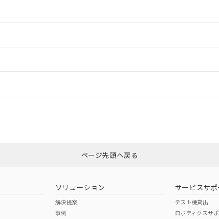
情報更新：2
情報更新：2
ードすることができます。
情報更新：
ログイン/会員登録
適合状況については、「カスタマーサポートセンタ お客様相談室」または貴
みください。
非含有証明書
※3
ページ先頭へ戻る
ダウンロードはこちら
ソリューション
サービスサポ
解決提案
テスト機貸出
事例
ロボティクスサ