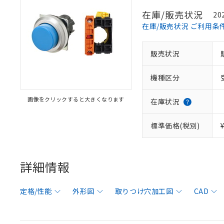
在庫/販売状況
20
在庫/販売状況 ご利用条
販売状況
機種区分
画像をクリックすると大きくなります
在庫状況
標準価格(税別)
詳細情報
定格/性能
外形図
取りつけ穴加工図
CAD