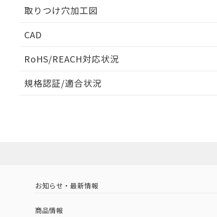
取りつけ穴加工図
CAD
ログイン/会員登録いただくと、CADデータをダウンロ
RoHS/REACH対応状況
規格認証/適合状況
EU RoHS
注意事項・凡例
A30NN-MPM-NAA-G002-NNについての規格認証/
営業員または販売店にお問い合わせください。
ダウンロードデータをご利用いただく前に、以下を必ずお読
対応状況
対応予定月
※1
※2
ソフトウェアの使用条件
対応済み
お知らせ・最新情報
中国 RoHS
注意事項・凡例
商品情報