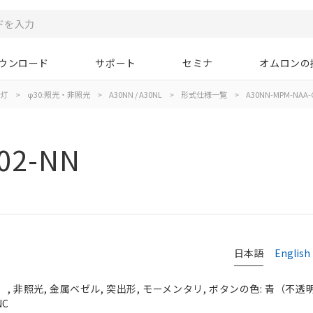
ウンロード
サポート
セミナ
オムロンの
示灯
>
φ30:照光・非照光
>
A30NN / A30NL
>
形式仕様一覧
>
A30NN-MPM-NAA-
02-NN
日本語
English
 非照光, 金属ベゼル, 突出形, モーメンタリ, ボタンの色: 青（不透明）,
NC