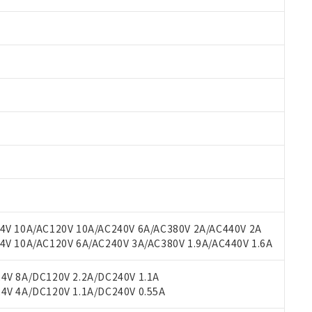
 RoHS指令（10物質）の非含有に対応した製品が提供可能な商品です
oHS指令（10物質）の非含有に対応した製品に切り替える予定のある
 RoHS指令（10物質）の非含有に非対応の商品で、対応品を出す予
 RoHS指令（10物質）の非含有の対応状況を調査中または確認中の
ンス料など無形物で、有害物質有無と関係のない商品です。
○×表
より、非含有部品としていたものが、含有品と判明した場合などやむ
みいただき、同意のうえご利用ください。
材料含有率が中国RoHSの基準値以下であることを示します。
V 10A/AC120V 10A/AC240V 6A/AC380V 2A/AC440V 2A
材料含有率が中国RoHSの基準値を超えていることを示します。
、当社制御機器事業取扱商品の当社在庫状況および標準価格(税抜)
ら貴社製品のうち、外国為替および外国貿易法に定める商品（以下｢
質）：
 10A/AC120V 6A/AC240V 3A/AC380V 1.9A/AC440V 1.6A
す。当社販売部門へお問い合わせください。
 水銀(Hg) 1000ppm以下、 カドミウム(Cd) 100ppm以下、
たは国外への提供する場合は、日本国政府の輸出許可(または役務取
000ppm以下、ポリ臭化ビフェニル類(PBB) 1000ppm以下、ポリ臭化ジフェニルエーテル類(P
事業取扱商品の中には、本サービスの対象外となる商品もあること
手続きをとります。
キシル) (DEHP)(別名：DOP) 1000ppm以下、フタル酸ブチルベンジル（BBP） 100
V 8A/DC120V 2.2A/DC240V 1.1A
(GB/T26572)：
以下、フタル酸ジイソブチル (DIBP) 1000ppm以下
び標準価格照会結果は、記載している更新日時点での社内データに
物を破棄する場合は、完全に破砕するなど、違法に輸出されないよ
(水銀) : 1000ppm、 Cd(カドミウム) : 100ppm、
V 4A/DC120V 1.1A/DC240V 0.55A
業用監視および制御機器に対する適用除外項目は除く。
覧された時点での実際の在庫および標準価格とは異なる場合がある
1000ppm、 PBBs(ポリ臭化ビフェニル類) : 1000ppm、 PBDEs(ポリ臭化ジフェニルエーテル類
物質については閾値を超える意図的な使用がないことを確認しています。
上の在庫あり
 1000ppm、 DIBP(フタル酸ジイソブチル) : 1000ppm、 BBP(フタル酸ブチルベンジル) :