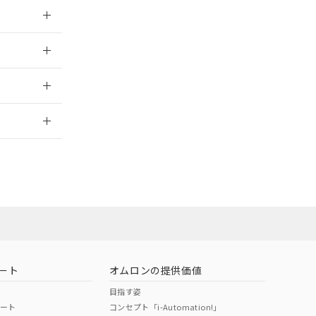
026/05/21
026/05/21
2026/7/29
社担当オムロン
お問い合わせ
ート
オムロンの提供価値
目指す姿
ポート
コンセプト「i-Automation!」