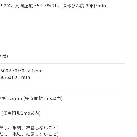
品を、核兵器、ミサイル、化学兵器、生物兵器またはその他武器並
チルヘキシル)) : 1000ppm
0±2℃、周囲湿度 65±5%RH、操作ひん度 30回/min
況および標準価格はお客様のお取引先、またはお客様担当のオムロ
用いたしません。
ご相談ください。
は満たないが在庫あり
製品を第三者に販売する場合は、上記1、2および3の内容を当該第
機器販売店や当社販売拠点は「
販売ネットワーク
」をご確認くだ
販売先および販売に係わる関係者が違法に輸出するおそれがある場
用期限
び標準価格結果を当社の事前の承諾なく第三者に漏洩または開示し
え状況などにより、予定月が前後することがあります。
(最新の在庫状況については、お客様のお取引先、またはお客様担当
（10物質）のすべてが基準値以下であることを示します。
店・当社販売員にご確認ください)
能（部品リスト作成サービス）をご利用いただくには、I-Webメン
使用状況下において有害物質が外部に漏えいし、環境に深刻な影響を
あります。
機種、また在庫状況の情報を公開していない機種
ェブサイト上で当社にご登録された部品リストについて、当社およ
書ダウンロード
す。当社販売部門へお問い合わせください。
メガ)
品・サービスに関するお客様との取引・商談に必要な範囲で利用す
合意する
キャンセル
書をダウンロードすることができます。
0V 50/60Hz 1min
利用者とは、
"個人情報の共同利用に関して"
の「1.共同利用者の
0/60Hz 1min
します。
10物質）の非含有証明書
明書（当社基準）
日時点で非含有を証明するもので、過去に遡って非含有を証明するも
令のフタル酸エステル類４物質の対応では、対応完了までの期間は出
振幅 1.5mm (接点開離1ms以内)
備考欄に対応日を記載しておりました。
品への在庫切替を完了していることから、特段のことがない限り、20
2
(接点開離1ms以内)
す。
 (ただし、氷結、結露しないこと)
 (ただし、氷結、結露しないこと)