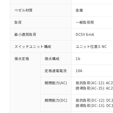
ベゼル材質
金属
負荷
一般負荷用
※1 対応状況
最小適用負荷
DC5V 6mA
対応済み：EU
スイッチユニット構成
ユニット位置3: NC
対応予定：EU R
対応予定なし：EU
接点定格
接点構成
1b
調査・確認中：EU
ご利用条件
非該当品：ライセ
※1 中国RoHS
定格通電電流
10A
仕入先様の事情に
があります。
以下の条件をお読
「○」：最大均質
開閉能力(AC)
抵抗負荷(AC-12): AC24
「×」：最大均質
本サービスは
当社は、これ
*EU RoHS指令（10物
誘導負荷(AC-15): AC24V
「－」：未確認で
鉛(Pb) 1000ppm以下、
くものです。
う）を輸出ま
記
説明
六価クロム(Cr(Ⅵ)) 1
当社制御機器
などの必要な
フタル酸ビス(2-エチルヘ
号
開閉能力(DC)
抵抗負荷(DC-12): DC24
*中国RoHS10物質の基準値 
ル（DBP） 1000ppm
在庫状況およ
当社は規制貨
Pb(鉛) :1000ppm、 Hg
誘導負荷(DC-13): DC24
但し、RoHS指令で産
のであり、閲
ます。
Cr(Ⅵ)(六価クロム) : 
フタル酸エステル類の４
○
一定数以
DBP(フタル酸ジブチル) :