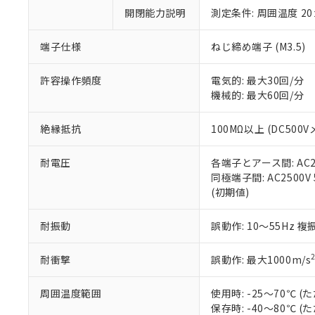
い。
当社は貴社製
DEHP(フタル酸ビス(2-エ
開閉能力説明
測定条件: 周囲温度 2
正式な納期状
置等に一切使
当社販売員に
※2 対応予定月
△
一定数に
当社は、貴社
オムロン制御
また当社は、
端子仕様
ねじ締め端子 (M3.5)
※2 環境保護使
在庫状況およ
部品在庫の切り替
たしません。
－
在庫なし
す。
「ｅ」：有害物質
機器販売
許容操作頻度
電気的: 最大30回/分
マイパーツ機
「10」：通常の
機械的: 最大60回/分
ている必要が
味します。
空
受注生産
お客様が当ウ
※3 非含有証明
「－」：未確認で
白
絶縁抵抗
100MΩ以上 (DC500V
が、当社の製
さい。
下記の非含有証明
耐電圧
各端子とアース間: AC250
※当社の共同
同極端子間: AC2500V 5
いる法人を指
EU RoHS指令（
(初期値)
51物質の非含有証
※本証明書は発行
また、RoHS指
耐振動
誤動作: 10～55Hz 複
混在することから
既に当社にて対応
耐衝撃
誤動作: 最大1000m/s
り割愛しておりま
周囲温度範囲
使用時: -25～70℃
保存時: -40～80℃