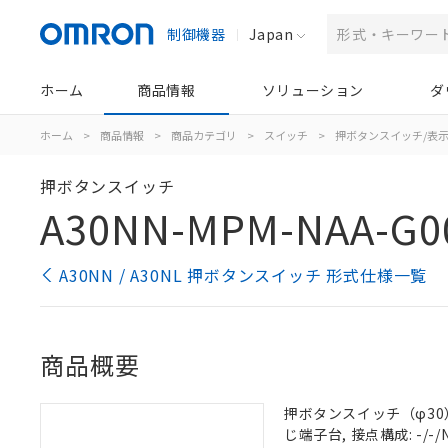
制御機器
Japan
ホーム
商品情報
ソリューション
ダ
ホーム
>
商品情報
>
商品カテゴリ
>
スイッチ
>
押ボタンスイッチ/表
押ボタンスイッチ
A30NN-MPM-NAA-G0
A30NN / A30NL 押ボタンスイッチ 形式仕様一覧
商品概要
押ボタンスイッチ（φ30）,
じ端子台, 接点構成: -/-/