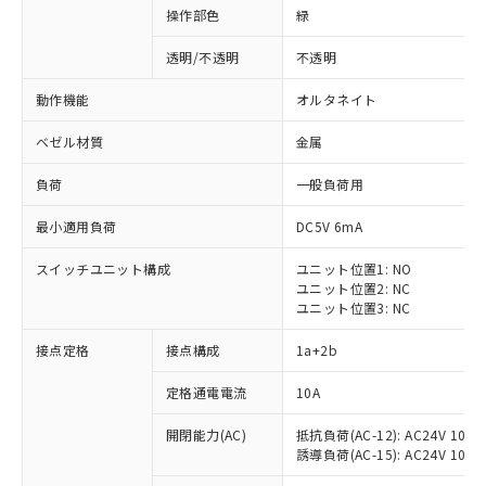
操作部色
緑
透明/不透明
不透明
動作機能
オルタネイト
ベゼル材質
金属
負荷
一般負荷用
最小適用負荷
DC5V 6mA
スイッチユニット構成
ユニット位置1: NO
ユニット位置2: NC
ユニット位置3: NC
※1 対応状況
接点定格
接点構成
1a+2b
対応済み：EU RoHS指令（10物質）の
定格通電電流
10A
非含有に対応した製品が提供可能な商品で
開閉能力(AC)
抵抗負荷(AC-12): AC24V 10A/A
す。
誘導負荷(AC-15): AC24V 10A/AC
対応予定：EU RoHS指令（10物質）の非含
ご利用条件
有に対応した製品に切り替える予定のある