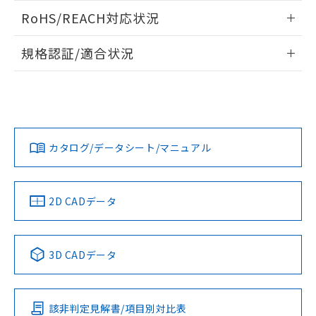
また、RoHS指令のフタル酸エステル類４
ログイン/会員登録いただくと、CADデータをダウンロー
RoHS/REACH対応状況
物質の対応では、対応完了までの期間は出
ドすることができます。
荷製品に未対応品が混在することから備考
情報更新：2026/7/29
欄に対応日を記載しておりました。
規格認証/適合状況
既に当社にて対応品への在庫切替を完了
ログイン/会員登録
EU RoHS
注意事項・凡例
A30NN-MPA-NGA-P122-NNについての規格認証/適合状況に
していることから、特段のことがない限
ついては、「カスタマーサポートセンタ お客様相談室」また
り、2022年1月12日より割愛しておりま
は貴社担当オムロン営業員または販売店にお問い合わせくだ
す。
対応状況
対応予定月
※1
※2
さい。
ダウンロードデータをご利用いただく前に、以下を必ずお読
みください。
カタログ/データシート/マニュアル
対応済み
ソフトウェアの使用条件
お問い合わせ
中国 RoHS
注意事項・凡例
2D CADデータ
中国 RoHS表
※1 ※2
3D CADデータ
Pb
Hg
Cd
Cr(VI)
該非判定見解書/項目別対比表
O
O
O
O