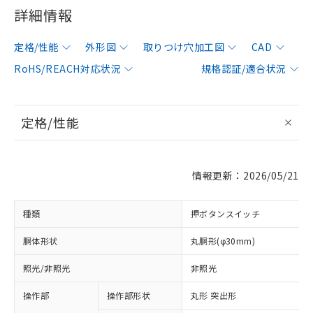
詳細情報
定格/性能
外形図
取りつけ穴加工図
CAD
RoHS/REACH対応状況
規格認証/適合状況
定格/性能
情報更新：2026/05/21
種類
押ボタンスイッチ
胴体形状
丸胴形(φ30mm)
照光/非照光
非照光
操作部
操作部形状
丸形 突出形