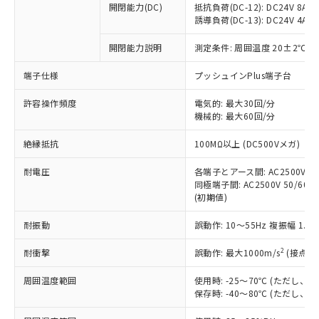
開閉能力(DC)
抵抗負荷(DC-12): DC24V 8A/DC
商品です。
誘導負荷(DC-13): DC24V 4A/DC
対応予定なし：EU RoHS指令（10物質）の
以下の条件をお読みいただき、同意のうえ
非含有に非対応の商品で、対応品を出す予
開閉能力説明
測定条件: 周囲温度 20±2℃、
ご利用ください。
定はありません。
調査・確認中：EU RoHS指令（10物質）の
端子仕様
プッシュインPlus端子台
本サービスは、当社制御機器事業取扱
※1 中国RoHS○×表
非含有の対応状況を調査中または確認中の
商品の当社在庫状況および標準価格
許容操作頻度
商品です。
電気的: 最大30回/分
(税抜)を提供させていただくもので
「○」：最大均質材料含有率が中国RoHSの
機械的: 最大60回/分
非該当品：ライセンス料など無形物で、有
す。
基準値以下であることを示します。
害物質有無と関係のない商品です。
当社制御機器事業取扱商品の中には、
絶縁抵抗
100MΩ以上 (DC500Vメガ)
「×」：最大均質材料含有率が中国RoHSの
仕入先様の事情により、非含有部品として
本サービスの対象外となる商品もある
基準値を超えていることを示します。
いたものが、含有品と判明した場合などや
当社は、これら貴社製品のうち、外国
ことをご了承ください。
耐電圧
各端子とアース間: AC2500V 50/
「－」：未確認です。当社販売部門へお問
むを得ず変更することがあります。
為替および外国貿易法に定める商品
同極端子間: AC2500V 50/60Hz
在庫状況および標準価格照会結果は、
い合わせください。
（以下｢規制貨物等」という）を輸出
(初期値)
記載している更新日時点での社内デー
*EU RoHS指令（10物質）：
または国外への提供する場合は、日本
記
タに基づき作成されるものであり、閲
説明
鉛(Pb) 1000ppm以下、 水銀(Hg) 1000ppm以下、 カド
*中国RoHS10物質の基準値 (GB/T26572)：
耐振動
誤動作: 10～55Hz 複振幅 1.
国政府の輸出許可(または役務取引許
号
覧された時点での実際の在庫および標
ミウム(Cd) 100ppm以下、
Pb(鉛) :1000ppm、 Hg(水銀) : 1000ppm、 Cd(カドミウ
可)を取得するなどの必要な手続きを
六価クロム(Cr(Ⅵ)) 1000ppm以下、ポリ臭化ビフェニル
ム) : 100ppm、
準価格とは異なる場合があることをご
類(PBB) 1000ppm以下、ポリ臭化ジフェニルエーテル類
2
耐衝撃
誤動作: 最大1000m/s
(接点開
Cr(Ⅵ)(六価クロム) : 1000ppm、 PBBs(ポリ臭化ビフェ
とります。
了承ください。
(PBDE) 1000ppm以下、フタル酸ビス(2-エチルヘキシ
○
一定数以上の在庫あり
ニル類) : 1000ppm、 PBDEs(ポリ臭化ジフェニルエーテ
当社は規制貨物を破棄する場合は、完
ル) (DEHP)(別名：DOP) 1000ppm以下、フタル酸ブチ
正式な納期状況および標準価格はお客
ル類) : 1000ppm、
周囲温度範囲
使用時: -25～70℃ (ただし
ルベンジル（BBP） 1000ppm以下、フタル酸ジブチル
全に破砕するなど、違法に輸出されな
DBP(フタル酸ジブチル) : 1000ppm、 DIBP(フタル酸ジ
様のお取引先、またはお客様担当のオ
保存時: -40～80℃ (ただし
（DBP） 1000ppm以下、フタル酸ジイソブチル
イソブチル) : 1000ppm、 BBP(フタル酸ブチルベンジ
△
一定数には満たないが在庫あり
いよう必要な手段を講じます。
ムロン制御機器販売店・当社販売員に
(DIBP) 1000ppm以下
ル) : 1000ppm、
当社は貴社製品を、核兵器、ミサイ
但し、RoHS指令で産業用監視および制御機器に対する
DEHP(フタル酸ビス(2-エチルヘキシル)) : 1000ppm