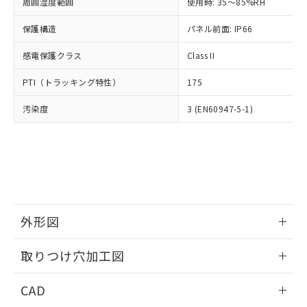
ご相談ください。
周囲湿度範囲
使用時: 35～85%RH
適用除外項目は除く。
ル、化学兵器、生物兵器またはその他
－
在庫なし(最新の在庫状況につ
オムロン制御機器販売店や当社販売拠
フタル酸エステル類の４物質については閾値を超える意
武器並びにこれらの製造装置等に一切
いては、お客様のお取引先、ま
図的な使用がないことを確認しています。
保護構造
パネル前面: IP66
点は「
販売ネットワーク
」をご確認
※2 環境保護使用期限
使用いたしません。
たはお客様担当のオムロン制御
ください。
当社は、貴社製品を第三者に販売する
感電保護クラス
Class II
機器販売店・当社販売員にご確
在庫状況および標準価格結果を当社の
※2 対応予定月
「ｅ」：有害物質（10物質）のすべてが基
場合は、上記1、2および3の内容を当
認ください)
事前の承諾なく第三者に漏洩または開
準値以下であることを示します。
PTI（トラッキング特性）
175
該第三者に通知します。また当社は、
示しないようお願いします。
部品在庫の切り替え状況などにより、予定
「10」：通常の使用状況下において有害物
販売先および販売に係わる関係者が違
マイパーツ機能（部品リスト作成サー
空
受注生産機種、また在庫状況の
汚染度
3 (EN60947-5-1)
月が前後することがあります。
質が外部に漏えいし、環境に深刻な影響を
法に輸出するおそれがある場合は、取
ビス）をご利用いただくには、I-Web
白
情報を公開していない機種
及ぼさない年数を意味します。
り引きをいたしません。
メンバーズにご登録されている必要が
「－」：未確認です。当社販売部門へお問
あります。
い合わせください。
お客様が当ウェブサイト上で当社にご
※3 非含有証明書ダウンロード
登録された部品リストについて、当社
および当社の共同利用者が、当社の製
下記の非含有証明書をダウンロードするこ
品・サービスに関するお客様との取
とができます。
合意する
キャンセル
引・商談に必要な範囲で利用すること
外形図
をご了承ください。
EU RoHS指令（10物質）の非含有証明書
※当社の共同利用者とは、
情報更新：2026/05/21
"個人情報
取りつけ穴加工図
51物質の非含有証明書（当社基準）
の共同利用に関して"
の「1.共同利
※本証明書は発行日時点で非含有を証明す
用者の範囲」に記載されている法人を
情報更新：2026/05/21
るもので、過去に遡って非含有を証明する
CAD
指します。
ものではありません。