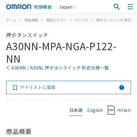
制御機器
Japan
ホーム
>
商品情報
>
商品カテゴリ
>
スイッチ
>
押ボタンスイッチ/表示灯
押ボタンスイッチ
A30NN-MPA-NGA-P122-
NN
A30NN / A30NL 押ボタンスイッチ 形式仕様一覧
マイリストに追加
日本語
English
PDF出力
商品概要