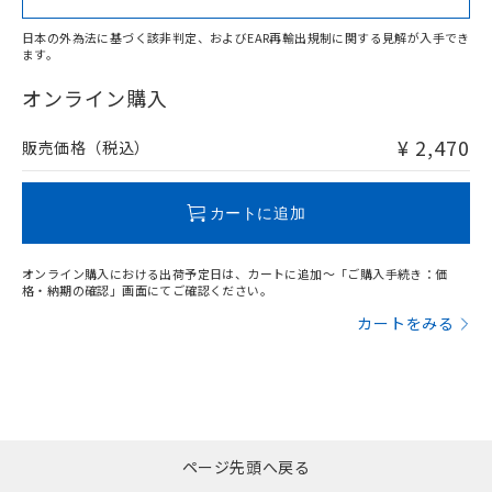
日本の外為法に基づく該非判定、およびEAR再輸出規制に関する見解が入手でき
ます。
"対応済み"や非含有の記載がされた商品であっても、流通
在庫等で未対応品が混在する可能性があります。
オンライン購入
非含有品が必要な際は、弊社営業部門もしくは販売店へお
問い合わせください。
¥ 2,470
販売価格（税込）
この製品のRoHS/REACH対応状況ページへ
カートに追加
オンライン購入における出荷予定日は、カートに追加～「ご購入手続き：価
格・納期の確認」画面にてご確認ください。
カートをみる
ページ先頭へ戻る