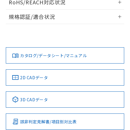
RoHS/REACH対応状況
ドすることができます。
物質の対応では、対応完了までの期間は出
荷製品に未対応品が混在することから備考
情報更新：2026/7/29
規格認証/適合状況
欄に対応日を記載しておりました。
既に当社にて対応品への在庫切替を完了
ログイン/会員登録
EU RoHS
注意事項・凡例
A30NN-MPA-NGA-P101-NNについての規格認証/適合状況に
していることから、特段のことがない限
ついては、「カスタマーサポートセンタ お客様相談室」また
り、2022年1月12日より割愛しておりま
は貴社担当オムロン営業員または販売店にお問い合わせくだ
す。
対応状況
対応予定月
※1
※2
さい。
ダウンロードデータをご利用いただく前に、以下を必ずお読
みください。
カタログ/データシート/マニュアル
対応済み
ソフトウェアの使用条件
お問い合わせ
中国 RoHS
注意事項・凡例
2D CADデータ
中国 RoHS表
※1 ※2
3D CADデータ
Pb
Hg
Cd
Cr(VI)
該非判定見解書/項目別対比表
O
O
O
O