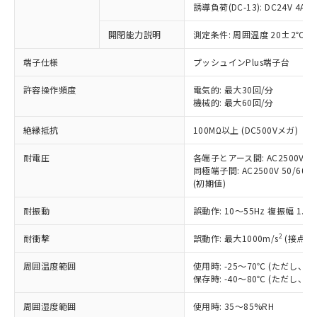
商品です。
誘導負荷(DC-13): DC24V 4A/DC
対応予定なし：EU RoHS指令（10物質）の
以下の条件をお読みいただき、同意のうえ
開閉能力説明
測定条件: 周囲温度 20±2℃、
非含有に非対応の商品で、対応品を出す予
ご利用ください。
定はありません。
端子仕様
プッシュインPlus端子台
調査・確認中：EU RoHS指令（10物質）の
本サービスは、当社制御機器事業取扱
※1 中国RoHS○×表
非含有の対応状況を調査中または確認中の
商品の当社在庫状況および標準価格
許容操作頻度
電気的: 最大30回/分
商品です。
機械的: 最大60回/分
(税抜)を提供させていただくもので
「○」：最大均質材料含有率が中国RoHSの
非該当品：ライセンス料など無形物で、有
す。
基準値以下であることを示します。
害物質有無と関係のない商品です。
絶縁抵抗
100MΩ以上 (DC500Vメガ)
当社制御機器事業取扱商品の中には、
「×」：最大均質材料含有率が中国RoHSの
仕入先様の事情により、非含有部品として
本サービスの対象外となる商品もある
基準値を超えていることを示します。
いたものが、含有品と判明した場合などや
耐電圧
各端子とアース間: AC2500V 50/
当社は、これら貴社製品のうち、外国
ことをご了承ください。
「－」：未確認です。当社販売部門へお問
むを得ず変更することがあります。
同極端子間: AC2500V 50/60Hz
為替および外国貿易法に定める商品
在庫状況および標準価格照会結果は、
い合わせください。
(初期値)
（以下｢規制貨物等」という）を輸出
記載している更新日時点での社内デー
*EU RoHS指令（10物質）：
または国外への提供する場合は、日本
記
タに基づき作成されるものであり、閲
説明
耐振動
誤動作: 10～55Hz 複振幅 1.
鉛(Pb) 1000ppm以下、 水銀(Hg) 1000ppm以下、 カド
*中国RoHS10物質の基準値 (GB/T26572)：
国政府の輸出許可(または役務取引許
号
覧された時点での実際の在庫および標
ミウム(Cd) 100ppm以下、
Pb(鉛) :1000ppm、 Hg(水銀) : 1000ppm、 Cd(カドミウ
可)を取得するなどの必要な手続きを
六価クロム(Cr(Ⅵ)) 1000ppm以下、ポリ臭化ビフェニル
ム) : 100ppm、
準価格とは異なる場合があることをご
2
耐衝撃
誤動作: 最大1000m/s
(接点開
類(PBB) 1000ppm以下、ポリ臭化ジフェニルエーテル類
Cr(Ⅵ)(六価クロム) : 1000ppm、 PBBs(ポリ臭化ビフェ
とります。
了承ください。
(PBDE) 1000ppm以下、フタル酸ビス(2-エチルヘキシ
○
一定数以上の在庫あり
ニル類) : 1000ppm、 PBDEs(ポリ臭化ジフェニルエーテ
当社は規制貨物を破棄する場合は、完
ル) (DEHP)(別名：DOP) 1000ppm以下、フタル酸ブチ
周囲温度範囲
使用時: -25～70℃ (ただし
正式な納期状況および標準価格はお客
ル類) : 1000ppm、
ルベンジル（BBP） 1000ppm以下、フタル酸ジブチル
全に破砕するなど、違法に輸出されな
DBP(フタル酸ジブチル) : 1000ppm、 DIBP(フタル酸ジ
保存時: -40～80℃ (ただし
様のお取引先、またはお客様担当のオ
（DBP） 1000ppm以下、フタル酸ジイソブチル
イソブチル) : 1000ppm、 BBP(フタル酸ブチルベンジ
△
一定数には満たないが在庫あり
いよう必要な手段を講じます。
ムロン制御機器販売店・当社販売員に
(DIBP) 1000ppm以下
ル) : 1000ppm、
周囲湿度範囲
使用時: 35～85%RH
当社は貴社製品を、核兵器、ミサイ
但し、RoHS指令で産業用監視および制御機器に対する
DEHP(フタル酸ビス(2-エチルヘキシル)) : 1000ppm
ご相談ください。