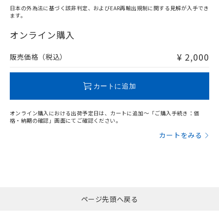
日本の外為法に基づく該非判定、およびEAR再輸出規制に関する見解が入手でき
ます。
"対応済み"や非含有の記載がされた商品であっても、流通
在庫等で未対応品が混在する可能性があります。
オンライン購入
非含有品が必要な際は、弊社営業部門もしくは販売店へお
問い合わせください。
¥ 2,000
販売価格（税込）
この製品のRoHS/REACH対応状況ページへ
カートに追加
オンライン購入における出荷予定日は、カートに追加～「ご購入手続き：価
格・納期の確認」画面にてご確認ください。
カートをみる
ページ先頭へ戻る