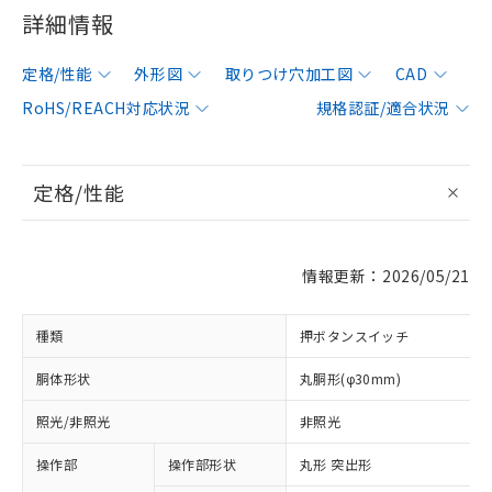
詳細情報
定格/性能
外形図
取りつけ穴加工図
CAD
RoHS/REACH対応状況
規格認証/適合状況
定格/性能
情報更新：2026/05/21
種類
押ボタンスイッチ
胴体形状
丸胴形(φ30mm)
照光/非照光
非照光
操作部
操作部形状
丸形 突出形