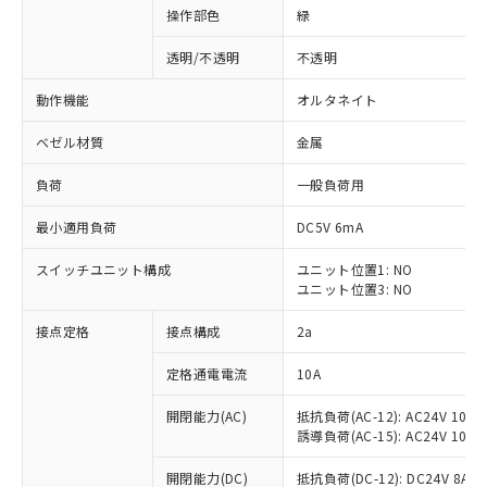
操作部色
緑
透明/不透明
不透明
動作機能
オルタネイト
ベゼル材質
金属
負荷
一般負荷用
最小適用負荷
DC5V 6mA
スイッチユニット構成
ユニット位置1: NO
ユニット位置3: NO
接点定格
接点構成
2a
※1 対応状況
定格通電電流
10A
対応済み：EU RoHS指令（10物質）の
非含有に対応した製品が提供可能な商品で
開閉能力(AC)
抵抗負荷(AC-12): AC24V 10A/A
す。
誘導負荷(AC-15): AC24V 10A/AC
対応予定：EU RoHS指令（10物質）の非含
ご利用条件
有に対応した製品に切り替える予定のある
開閉能力(DC)
抵抗負荷(DC-12): DC24V 8A/DC