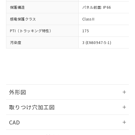
適用除外項目は除く。
ル、化学兵器、生物兵器またはその他
－
在庫なし(最新の在庫状況につ
オムロン制御機器販売店や当社販売拠
フタル酸エステル類の４物質については閾値を超える意
保護構造
パネル前面: IP66
武器並びにこれらの製造装置等に一切
いては、お客様のお取引先、ま
図的な使用がないことを確認しています。
点は「
販売ネットワーク
」をご確認
※2 環境保護使用期限
使用いたしません。
たはお客様担当のオムロン制御
ください。
感電保護クラス
Class II
当社は、貴社製品を第三者に販売する
機器販売店・当社販売員にご確
在庫状況および標準価格結果を当社の
※2 対応予定月
「ｅ」：有害物質（10物質）のすべてが基
場合は、上記1、2および3の内容を当
認ください)
事前の承諾なく第三者に漏洩または開
PTI（トラッキング特性）
175
準値以下であることを示します。
該第三者に通知します。また当社は、
示しないようお願いします。
部品在庫の切り替え状況などにより、予定
「10」：通常の使用状況下において有害物
販売先および販売に係わる関係者が違
マイパーツ機能（部品リスト作成サー
汚染度
3 (EN60947-5-1)
空
受注生産機種、また在庫状況の
月が前後することがあります。
質が外部に漏えいし、環境に深刻な影響を
法に輸出するおそれがある場合は、取
ビス）をご利用いただくには、I-Web
白
情報を公開していない機種
及ぼさない年数を意味します。
り引きをいたしません。
メンバーズにご登録されている必要が
「－」：未確認です。当社販売部門へお問
あります。
い合わせください。
お客様が当ウェブサイト上で当社にご
※3 非含有証明書ダウンロード
登録された部品リストについて、当社
および当社の共同利用者が、当社の製
下記の非含有証明書をダウンロードするこ
品・サービスに関するお客様との取
とができます。
外形図
合意する
キャンセル
引・商談に必要な範囲で利用すること
をご了承ください。
情報更新：2026/05/21
EU RoHS指令（10物質）の非含有証明書
※当社の共同利用者とは、
"個人情報
取りつけ穴加工図
51物質の非含有証明書（当社基準）
の共同利用に関して"
の「1.共同利
※本証明書は発行日時点で非含有を証明す
情報更新：2026/05/21
用者の範囲」に記載されている法人を
CAD
るもので、過去に遡って非含有を証明する
指します。
ものではありません。
ログイン/会員登録いただくと、CADデータをダウンロー
また、RoHS指令のフタル酸エステル類４