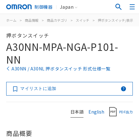
制御機器
Japan
ホーム
>
商品情報
>
商品カテゴリ
>
スイッチ
>
押ボタンスイッチ/表示灯
押ボタンスイッチ
A30NN-MPA-NGA-P101-
NN
A30NN / A30NL 押ボタンスイッチ 形式仕様一覧
マイリストに追加
日本語
English
PDF出力
商品概要