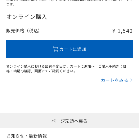
ます。
"対応済み"や非含有の記載がされた商品であっても、流通
在庫等で未対応品が混在する可能性があります。
オンライン購入
非含有品が必要な際は、弊社営業部門もしくは販売店へお
問い合わせください。
¥ 1,540
販売価格（税込）
この製品のRoHS/REACH対応状況ページへ
カートに追加
オンライン購入における出荷予定日は、カートに追加～「ご購入手続き：価
格・納期の確認」画面にてご確認ください。
カートをみる
ページ先頭へ戻る
お知らせ・最新情報