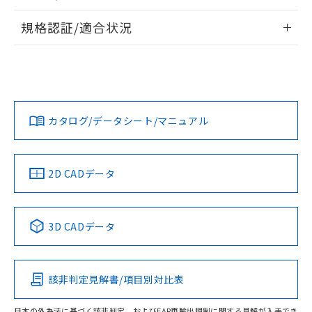
物質の対応では、対応完了までの期間は出
情報更新：2026/7/29
荷製品に未対応品が混在することから備考
規格認証/適合状況
欄に対応日を記載しておりました。
ログイン/会員登録
EU RoHS
注意事項・凡例
既に当社にて対応品への在庫切替を完了
A30NN-MPA-NGA-P002-NNについての規格認証/適合状況に
していることから、特段のことがない限
ついては、「カスタマーサポートセンタ お客様相談室」また
り、2022年1月12日より割愛しておりま
は貴社担当オムロン営業員または販売店にお問い合わせくだ
対応状況
対応予定月
※1
※2
す。
さい。
ダウンロードデータをご利用いただく前に、以下を必ずお読
みください。
カタログ/データシート/マニュアル
対応済み
ソフトウェアの使用条件
お問い合わせ
中国 RoHS
注意事項・凡例
2D CADデータ
中国 RoHS表
※1 ※2
3D CADデータ
Pb
Hg
Cd
Cr(VI)
該非判定見解書/項目別対比表
O
O
O
O
日本の外為法に基づく該非判定、およびEAR再輸出規制に関する見解が入手でき