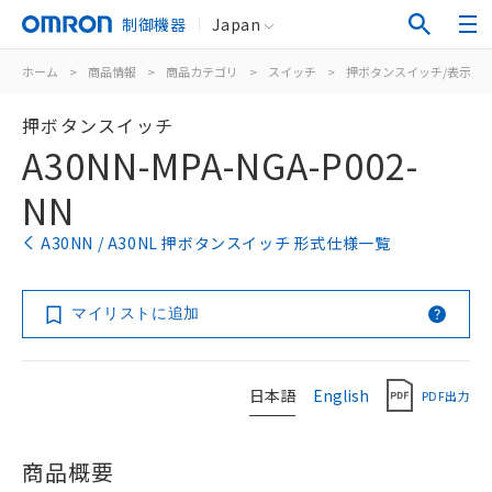
制御機器
Japan
ホーム
>
商品情報
>
商品カテゴリ
>
スイッチ
>
押ボタンスイッチ/表示灯
押ボタンスイッチ
A30NN-MPA-NGA-P002-
NN
A30NN / A30NL 押ボタンスイッチ 形式仕様一覧
マイリストに追加
日本語
English
PDF出力
商品概要