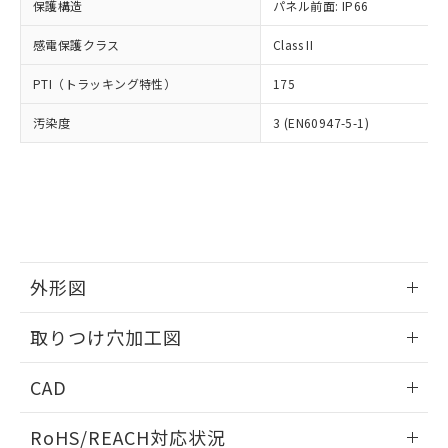
－
在庫なし(最新の在庫状況につ
オムロン制御機器販売店や当社販売拠
保護構造
パネル前面: IP66
フタル酸エステル類の４物質については閾値を超える意
武器並びにこれらの製造装置等に一切
いては、お客様のお取引先、ま
図的な使用がないことを確認しています。
点は「
販売ネットワーク
」をご確認
※2 環境保護使用期限
使用いたしません。
たはお客様担当のオムロン制御
感電保護クラス
Class II
ください。
当社は、貴社製品を第三者に販売する
機器販売店・当社販売員にご確
在庫状況および標準価格結果を当社の
※2 対応予定月
「ｅ」：有害物質（10物質）のすべてが基
場合は、上記1、2および3の内容を当
PTI（トラッキング特性）
175
認ください)
事前の承諾なく第三者に漏洩または開
準値以下であることを示します。
該第三者に通知します。また当社は、
示しないようお願いします。
部品在庫の切り替え状況などにより、予定
「10」：通常の使用状況下において有害物
汚染度
3 (EN60947-5-1)
販売先および販売に係わる関係者が違
マイパーツ機能（部品リスト作成サー
空
受注生産機種、また在庫状況の
月が前後することがあります。
質が外部に漏えいし、環境に深刻な影響を
法に輸出するおそれがある場合は、取
ビス）をご利用いただくには、I-Web
白
情報を公開していない機種
及ぼさない年数を意味します。
り引きをいたしません。
メンバーズにご登録されている必要が
「－」：未確認です。当社販売部門へお問
あります。
い合わせください。
お客様が当ウェブサイト上で当社にご
※3 非含有証明書ダウンロード
登録された部品リストについて、当社
および当社の共同利用者が、当社の製
下記の非含有証明書をダウンロードするこ
品・サービスに関するお客様との取
外形図
とができます。
合意する
キャンセル
引・商談に必要な範囲で利用すること
をご了承ください。
情報更新：2026/05/21
EU RoHS指令（10物質）の非含有証明書
取りつけ穴加工図
※当社の共同利用者とは、
"個人情報
51物質の非含有証明書（当社基準）
の共同利用に関して"
の「1.共同利
情報更新：2026/05/21
※本証明書は発行日時点で非含有を証明す
用者の範囲」に記載されている法人を
CAD
るもので、過去に遡って非含有を証明する
指します。
ものではありません。
ログイン/会員登録いただくと、CADデータをダウンロー
RoHS/REACH対応状況
また、RoHS指令のフタル酸エステル類４
ドすることができます。