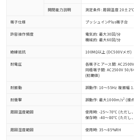
商品です。
対応予定なし：EU RoHS指令（10物質）の
開閉能力説明
測定条件: 周囲温度 20±2℃、
以下の条件をお読みいただき、同意のうえ
非含有に非対応の商品で、対応品を出す予
ご利用ください。
定はありません。
端子仕様
プッシュインPlus端子台
調査・確認中：EU RoHS指令（10物質）の
本サービスは、当社制御機器事業取扱
※1 中国RoHS○×表
非含有の対応状況を調査中または確認中の
許容操作頻度
電気的: 最大30回/分
商品の当社在庫状況および標準価格
商品です。
機械的: 最大60回/分
(税抜)を提供させていただくもので
「○」：最大均質材料含有率が中国RoHSの
非該当品：ライセンス料など無形物で、有
す。
絶縁抵抗
基準値以下であることを示します。
100MΩ以上 (DC500Vメガ)
害物質有無と関係のない商品です。
当社制御機器事業取扱商品の中には、
「×」：最大均質材料含有率が中国RoHSの
仕入先様の事情により、非含有部品として
本サービスの対象外となる商品もある
耐電圧
各端子とアース間: AC2500V 50/
基準値を超えていることを示します。
いたものが、含有品と判明した場合などや
当社は、これら貴社製品のうち、外国
ことをご了承ください。
同極端子間: AC2500V 50/60Hz
「－」：未確認です。当社販売部門へお問
むを得ず変更することがあります。
為替および外国貿易法に定める商品
(初期値)
在庫状況および標準価格照会結果は、
い合わせください。
（以下｢規制貨物等」という）を輸出
記載している更新日時点での社内デー
*EU RoHS指令（10物質）：
または国外への提供する場合は、日本
耐振動
誤動作: 10～55Hz 複振幅 1.
記
タに基づき作成されるものであり、閲
説明
鉛(Pb) 1000ppm以下、 水銀(Hg) 1000ppm以下、 カド
*中国RoHS10物質の基準値 (GB/T26572)：
国政府の輸出許可(または役務取引許
号
覧された時点での実際の在庫および標
ミウム(Cd) 100ppm以下、
Pb(鉛) :1000ppm、 Hg(水銀) : 1000ppm、 Cd(カドミウ
2
耐衝撃
誤動作: 最大1000m/s
(接点開
可)を取得するなどの必要な手続きを
六価クロム(Cr(Ⅵ)) 1000ppm以下、ポリ臭化ビフェニル
ム) : 100ppm、
準価格とは異なる場合があることをご
類(PBB) 1000ppm以下、ポリ臭化ジフェニルエーテル類
Cr(Ⅵ)(六価クロム) : 1000ppm、 PBBs(ポリ臭化ビフェ
とります。
了承ください。
(PBDE) 1000ppm以下、フタル酸ビス(2-エチルヘキシ
○
一定数以上の在庫あり
ニル類) : 1000ppm、 PBDEs(ポリ臭化ジフェニルエーテ
周囲温度範囲
使用時: -25～70℃ (ただし
当社は規制貨物を破棄する場合は、完
ル) (DEHP)(別名：DOP) 1000ppm以下、フタル酸ブチ
正式な納期状況および標準価格はお客
ル類) : 1000ppm、
保存時: -40～80℃ (ただし
ルベンジル（BBP） 1000ppm以下、フタル酸ジブチル
全に破砕するなど、違法に輸出されな
DBP(フタル酸ジブチル) : 1000ppm、 DIBP(フタル酸ジ
様のお取引先、またはお客様担当のオ
（DBP） 1000ppm以下、フタル酸ジイソブチル
イソブチル) : 1000ppm、 BBP(フタル酸ブチルベンジ
△
一定数には満たないが在庫あり
いよう必要な手段を講じます。
ムロン制御機器販売店・当社販売員に
(DIBP) 1000ppm以下
ル) : 1000ppm、
周囲湿度範囲
使用時: 35～85%RH
当社は貴社製品を、核兵器、ミサイ
但し、RoHS指令で産業用監視および制御機器に対する
DEHP(フタル酸ビス(2-エチルヘキシル)) : 1000ppm
ご相談ください。
適用除外項目は除く。
ル、化学兵器、生物兵器またはその他