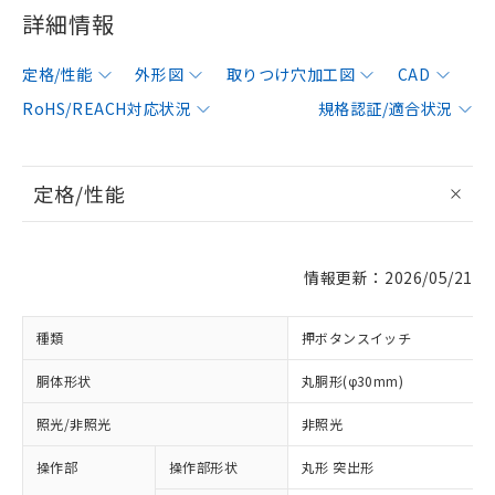
詳細情報
定格/性能
外形図
取りつけ穴加工図
CAD
RoHS/REACH対応状況
規格認証/適合状況
定格/性能
情報更新：2026/05/21
種類
押ボタンスイッチ
胴体形状
丸胴形(φ30mm)
照光/非照光
非照光
操作部
操作部形状
丸形 突出形