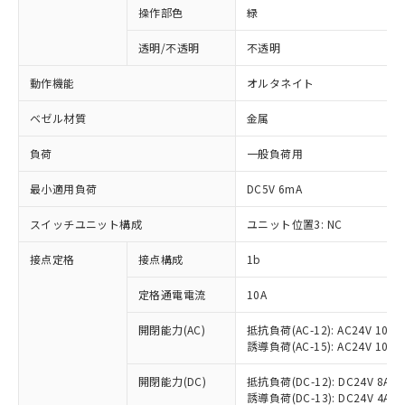
操作部色
緑
透明/不透明
不透明
動作機能
オルタネイト
ベゼル材質
金属
負荷
一般負荷用
最小適用負荷
DC5V 6mA
スイッチユニット構成
ユニット位置3: NC
接点定格
接点構成
1b
※1 対応状況
定格通電電流
10A
対応済み：EU RoHS指令（10物質）の
非含有に対応した製品が提供可能な商品で
開閉能力(AC)
抵抗負荷(AC-12): AC24V 10A/A
誘導負荷(AC-15): AC24V 10A/AC
す。
対応予定：EU RoHS指令（10物質）の非含
ご利用条件
開閉能力(DC)
抵抗負荷(DC-12): DC24V 8A/DC
有に対応した製品に切り替える予定のある
誘導負荷(DC-13): DC24V 4A/DC